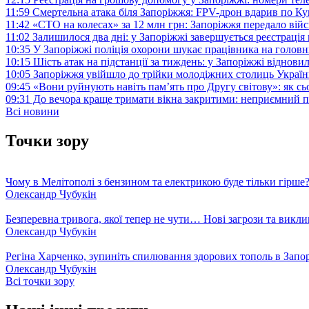
11:59
Смертельна атака біля Запоріжжя: FPV-дрон вдарив по 
11:42
«СТО на колесах» за 12 млн грн: Запоріжжя передало ві
11:02
Залишилося два дні: у Запоріжжі завершується реєстрація
10:35
У Запоріжжі поліція охорони шукає працівника на голов
10:15
Шість атак на підстанції за тиждень: у Запоріжжі віднови
10:05
Запоріжжя увійшло до трійки молодіжних столиць Україн
09:45
«Вони руйнують навіть пам’ять про Другу світову»: як с
09:31
До вечора краще тримати вікна закритими: неприємний п
Всі новини
Точки зору
Чому в Мелітополі з бензином та електрикою буде тільки гірше
Олександр Чубукін
Безперевна тривога, якої тепер не чути… Нові загрози та викли
Олександр Чубукін
Регіна Харченко, зупиніть спилювання здорових тополь в Запо
Олександр Чубукін
Всі точки зору