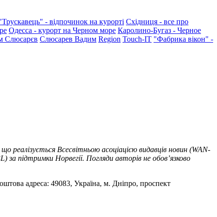
"Трускавець" - відпочинок на курорті
Східниця - все про
ре
Одесса - курорт на Черном море
Каролино-Бугаз - Черное
м Слюсарєв
Слюсарев Вадим
Region
Touch-IT
"Фабрика вікон" -
 що реалізується Всесвітньою асоціацією видавців новин (WAN-
) за підтримки Норвегії. Погляди авторів не обов’язково
оштова адреса: 49083, Україна, м. Дніпро, проспект