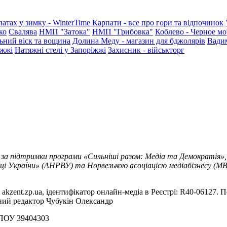
патах у зимку - WinterTime
Карпати - все про гори та відпочинок
ко
Свалява
НМП "Затока"
НМП "Грибовка"
Коблево - Черное мо
ьний віск та вощина
Долина Меду - магазин для бджолярів
Вади
іжжі
Натяжні стелі у Запоріжжі
Захисник - військторг
 за підтримки програми «Сильніші разом: Медіа та Демократія»,
ці України» (АНРВУ) та Норвезькою асоціацією медіабізнесу (MBL
akzent.zp.ua, ідентифікатор онлайн-медіа в Реєстрі: R40-06127. П
вний редактор Чубукін Олександр
РПОУ 39404303