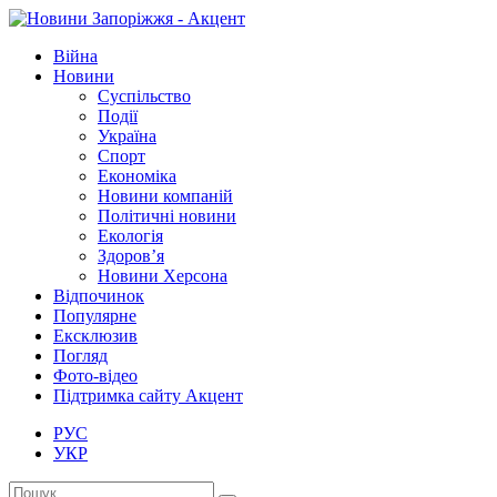
Війна
Новини
Суспільство
Події
Україна
Спорт
Економіка
Новини компаній
Політичні новини
Екологія
Здоров’я
Новини Херсона
Відпочинок
Популярне
Ексклюзив
Погляд
Фото-відео
Підтримка сайту Акцент
РУС
УКР