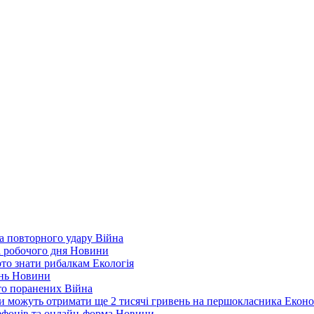
а повторного удару
Війна
і робочого дня
Новини
арто знати рибалкам
Екологія
ень
Новини
ато поранених
Війна
ни можуть отримати ще 2 тисячі гривень на першокласника
Еконо
лефонів та онлайн-форма
Новини