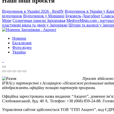
Наші інші проєкти
Відпочинок в Україні 2026 - RestIN
Відпочинок в Україні у Кар
відпочинок
Відпочинок у Моршині
Буковель
Драгобрат
Славсь
Море
Солнечные панели Запорожья
MedoveMisto.com - натурал
пластикові вікна та двері у Запоріжжі
Штори та жалюзі у Запор
Новини
Ексклюзив
Фото-відео
Україна
Проєкт здійснено
IFRA) у партнерстві з Асоціацією «Незалежні регіональні видав
відображають офіційну позицію партнерів програми.
Офіційна зареєстрована назва видання: “Акцент”, доменне ім’я: 
Слобожанський, буд. 40 А. Телефон: +38 (068) 859-24-88. Голо
Управління сайтом здійснюється ТОВ “ГПП Акцент”, код ЄД