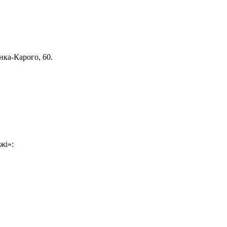
нка-Карого, 60.
жі»: