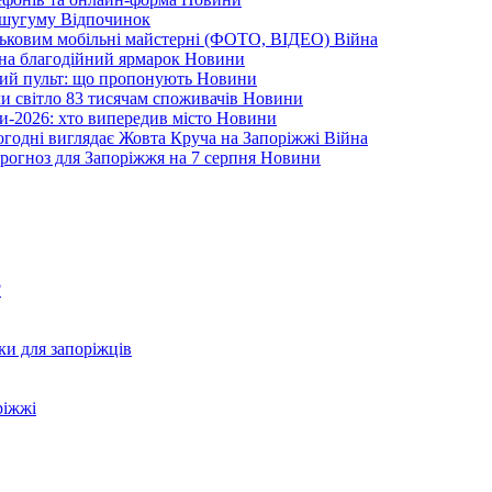
Кушугуму
Відпочинок
йськовим мобільні майстерні (ФОТО, ВІДЕО)
Війна
 на благодійний ярмарок
Новини
ний пульт: що пропонують
Новини
ли світло 83 тисячам споживачів
Новини
и-2026: хто випередив місто
Новини
ьогодні виглядає Жовта Круча на Запоріжжі
Війна
рогноз для Запоріжжя на 7 серпня
Новини
?
ки для запоріжців
ріжжі