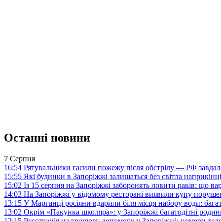
Останні новини
7 Серпня
16:54
Рятувальники гасили пожежу після обстрілу — РФ завдал
15:55
Які будинки в Запоріжжі залишаться без світла наприкінц
15:02
Із 15 серпня на Запоріжжі заборонять ловити раків: що в
14:03
На Запоріжжі у відомому ресторані виявили купу поруш
13:15
У Марганці росіяни вдарили біля місця набору води: баг
13:02
Окрім «Пакунка школяра»: у Запоріжжі багатодітні роди
12:15
Реєстрація на грошову допомогу у Запоріжжі: номери те