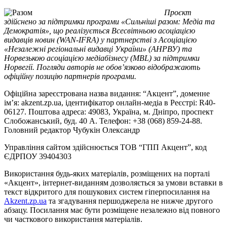
Проєкт
здійснено за підтримки програми «Сильніші разом: Медіа та
Демократія», що реалізується Всесвітньою асоціацією
видавців новин (WAN-IFRA) у партнерстві з Асоціацією
«Незалежні регіональні видавці України» (АНРВУ) та
Норвезькою асоціацією медіабізнесу (MBL) за підтримки
Норвегії. Погляди авторів не обов’язково відображають
офіційну позицію партнерів програми.
Офіційна зареєстрована назва видання: “Акцент”, доменне
ім’я: akzent.zp.ua, ідентифікатор онлайн-медіа в Реєстрі: R40-
06127. Поштова адреса: 49083, Україна, м. Дніпро, проспект
Слобожанський, буд. 40 А. Телефон: +38 (068) 859-24-88.
Головний редактор Чубукін Олександр
Управління сайтом здійснюється ТОВ “ГПП Акцент”, код
ЄДРПОУ 39404303
Використання будь-яких матеріалів, розміщених на порталі
«Акцент», інтернет-виданням дозволяється за умови вставки в
текст відкритого для пошукових систем гіперпосилання на
Akzent.zp.ua
та згадування першоджерела не нижче другого
абзацу. Посилання має бути розміщене незалежно від повного
чи часткового використання матеріалів.