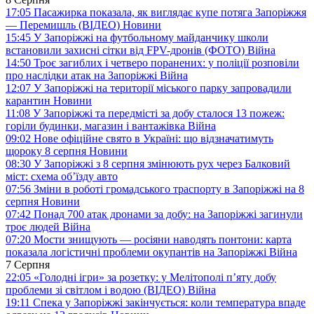
17:05
Пасажирка показала, як виглядає купе потяга Запоріжжя
— Перемишль (ВІДЕО)
Новини
15:45
У Запоріжжі на футбольному майданчику школи
встановили захисні сітки від FPV-дронів (ФОТО)
Війна
14:50
Троє загиблих і четверо поранених: у поліції розповіли
про наслідки атак на Запоріжжі
Війна
12:07
У Запоріжжі на території міського парку запровадили
карантин
Новини
11:08
У Запоріжжі та передмісті за добу сталося 13 пожеж:
горіли будинки, магазин і вантажівка
Війна
09:02
Нове офіційне свято в Україні: що відзначатимуть
щороку 8 серпня
Новини
08:30
У Запоріжжі з 8 серпня змінюють рух через Балковий
міст: схема об’їзду
авто
07:56
Зміни в роботі громадського траспорту в Запоріжжі на 8
серпня
Новини
07:42
Понад 700 атак дронами за добу: на Запоріжжі загинули
троє людей
Війна
07:20
Мости знищують — росіяни наводять понтони: карта
показала логістичні проблеми окупантів на Запоріжжі
Війна
7 Серпня
22:05
«Голодні ігри» за розетку: у Мелітополі п’яту добу
проблеми зі світлом і водою (ВІДЕО)
Війна
19:11
Спека у Запоріжжі закінчується: коли температура впаде