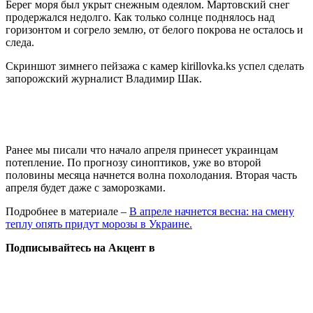
Берег моря был укрыт снежным одеялом. Мартовский снег
продержался недолго. Как только солнце поднялось над
горизонтом и согрело землю, от белого покрова не осталось и
следа.
Скриншот зимнего пейзажа с камер kirillovka.ks успел сделать
запорожский журналист Владимир Шак.
Ранее мы писали что начало апреля принесет украинцам
потепление. По прогнозу синоптиков, уже во второй
половины месяца начнется волна похолодания. Вторая часть
апреля будет даже с заморозками.
Подробнее в материале –
В апреле начнется весна: на смену
теплу опять придут морозы в Украине.
Подписывайтесь на Акцент в