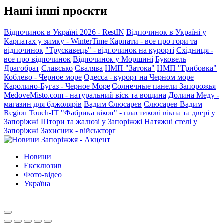
Наші інші проєкти
Відпочинок в Україні 2026 - RestIN
Відпочинок в Україні у
Карпатах у зимку - WinterTime
Карпати - все про гори та
відпочинок
"Трускавець" - відпочинок на курорті
Східниця -
все про відпочинок
Відпочинок у Моршині
Буковель
Драгобрат
Славсько
Свалява
НМП "Затока"
НМП "Грибовка"
Коблево - Черное море
Одесса - курорт на Черном море
Каролино-Бугаз - Черное Море
Солнечные панели Запорожья
MedoveMisto.com - натуральний віск та вощина
Долина Меду -
магазин для бджолярів
Вадим Слюсарєв
Слюсарев Вадим
Region
Touch-IT
"Фабрика вікон" - пластикові вікна та двері у
Запоріжжі
Штори та жалюзі у Запоріжжі
Натяжні стелі у
Запоріжжі
Захисник - військторг
Новини
Ексклюзив
Фото-відео
Україна