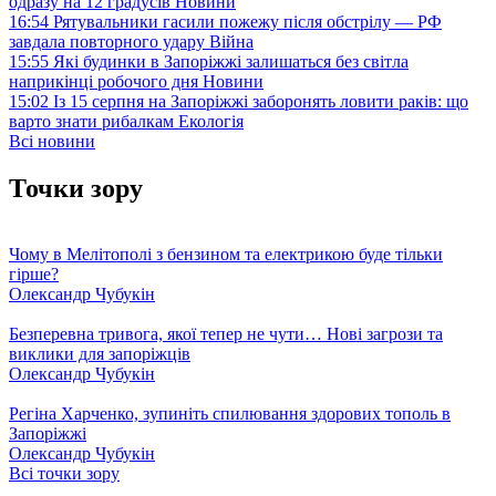
одразу на 12 градусів
Новини
16:54
Рятувальники гасили пожежу після обстрілу — РФ
завдала повторного удару
Війна
15:55
Які будинки в Запоріжжі залишаться без світла
наприкінці робочого дня
Новини
15:02
Із 15 серпня на Запоріжжі заборонять ловити раків: що
варто знати рибалкам
Екологія
Всі новини
Точки зору
Чому в Мелітополі з бензином та електрикою буде тільки
гірше?
Олександр Чубукін
Безперевна тривога, якої тепер не чути… Нові загрози та
виклики для запоріжців
Олександр Чубукін
Регіна Харченко, зупиніть спилювання здорових тополь в
Запоріжжі
Олександр Чубукін
Всі точки зору