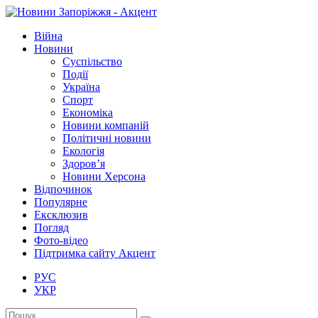
Війна
Новини
Суспільство
Події
Україна
Спорт
Економіка
Новини компаній
Політичні новини
Екологія
Здоров’я
Новини Херсона
Відпочинок
Популярне
Ексклюзив
Погляд
Фото-відео
Підтримка сайту Акцент
РУС
УКР