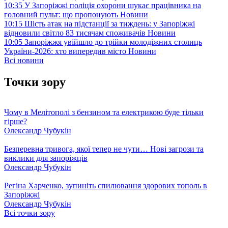
10:35
У Запоріжжі поліція охорони шукає працівника на
головний пульт: що пропонують
Новини
10:15
Шість атак на підстанції за тиждень: у Запоріжжі
відновили світло 83 тисячам споживачів
Новини
10:05
Запоріжжя увійшло до трійки молодіжних столиць
України-2026: хто випередив місто
Новини
Всі новини
Точки зору
Чому в Мелітополі з бензином та електрикою буде тільки
гірше?
Олександр Чубукін
Безперевна тривога, якої тепер не чути… Нові загрози та
виклики для запоріжців
Олександр Чубукін
Регіна Харченко, зупиніть спилювання здорових тополь в
Запоріжжі
Олександр Чубукін
Всі точки зору