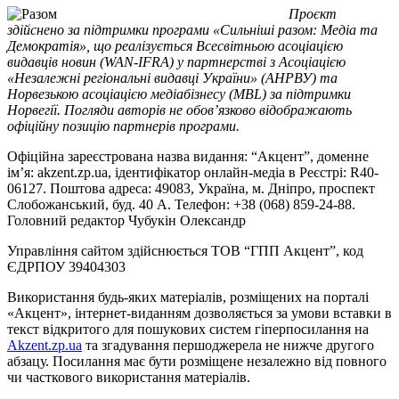
Проєкт
здійснено за підтримки програми «Сильніші разом: Медіа та
Демократія», що реалізується Всесвітньою асоціацією
видавців новин (WAN-IFRA) у партнерстві з Асоціацією
«Незалежні регіональні видавці України» (АНРВУ) та
Норвезькою асоціацією медіабізнесу (MBL) за підтримки
Норвегії. Погляди авторів не обов’язково відображають
офіційну позицію партнерів програми.
Офіційна зареєстрована назва видання: “Акцент”, доменне
ім’я: akzent.zp.ua, ідентифікатор онлайн-медіа в Реєстрі: R40-
06127. Поштова адреса: 49083, Україна, м. Дніпро, проспект
Слобожанський, буд. 40 А. Телефон: +38 (068) 859-24-88.
Головний редактор Чубукін Олександр
Управління сайтом здійснюється ТОВ “ГПП Акцент”, код
ЄДРПОУ 39404303
Використання будь-яких матеріалів, розміщених на порталі
«Акцент», інтернет-виданням дозволяється за умови вставки в
текст відкритого для пошукових систем гіперпосилання на
Akzent.zp.ua
та згадування першоджерела не нижче другого
абзацу. Посилання має бути розміщене незалежно від повного
чи часткового використання матеріалів.