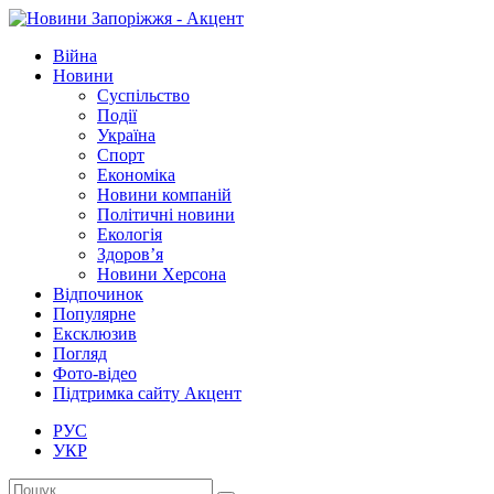
Війна
Новини
Суспільство
Події
Україна
Спорт
Економіка
Новини компаній
Політичні новини
Екологія
Здоров’я
Новини Херсона
Відпочинок
Популярне
Ексклюзив
Погляд
Фото-відео
Підтримка сайту Акцент
РУС
УКР