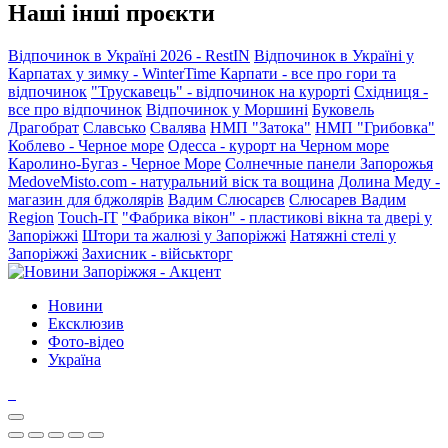
Наші інші проєкти
Відпочинок в Україні 2026 - RestIN
Відпочинок в Україні у
Карпатах у зимку - WinterTime
Карпати - все про гори та
відпочинок
"Трускавець" - відпочинок на курорті
Східниця -
все про відпочинок
Відпочинок у Моршині
Буковель
Драгобрат
Славсько
Свалява
НМП "Затока"
НМП "Грибовка"
Коблево - Черное море
Одесса - курорт на Черном море
Каролино-Бугаз - Черное Море
Солнечные панели Запорожья
MedoveMisto.com - натуральний віск та вощина
Долина Меду -
магазин для бджолярів
Вадим Слюсарєв
Слюсарев Вадим
Region
Touch-IT
"Фабрика вікон" - пластикові вікна та двері у
Запоріжжі
Штори та жалюзі у Запоріжжі
Натяжні стелі у
Запоріжжі
Захисник - військторг
Новини
Ексклюзив
Фото-відео
Україна