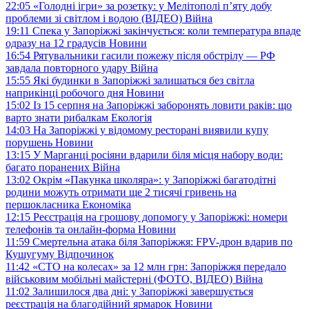
22:05
«Голодні ігри» за розетку: у Мелітополі п’яту добу
проблеми зі світлом і водою (ВІДЕО)
Війна
19:11
Спека у Запоріжжі закінчується: коли температура впаде
одразу на 12 градусів
Новини
16:54
Рятувальники гасили пожежу після обстрілу — РФ
завдала повторного удару
Війна
15:55
Які будинки в Запоріжжі залишаться без світла
наприкінці робочого дня
Новини
15:02
Із 15 серпня на Запоріжжі заборонять ловити раків: що
варто знати рибалкам
Екологія
14:03
На Запоріжжі у відомому ресторані виявили купу
порушень
Новини
13:15
У Марганці росіяни вдарили біля місця набору води:
багато поранених
Війна
13:02
Окрім «Пакунка школяра»: у Запоріжжі багатодітні
родини можуть отримати ще 2 тисячі гривень на
першокласника
Економіка
12:15
Реєстрація на грошову допомогу у Запоріжжі: номери
телефонів та онлайн-форма
Новини
11:59
Смертельна атака біля Запоріжжя: FPV-дрон вдарив по
Кушугуму
Відпочинок
11:42
«СТО на колесах» за 12 млн грн: Запоріжжя передало
військовим мобільні майстерні (ФОТО, ВІДЕО)
Війна
11:02
Залишилося два дні: у Запоріжжі завершується
реєстрація на благодійний ярмарок
Новини