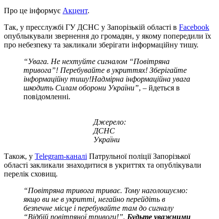
Про це інформує
Акцент
.
Так, у пресслужбі ГУ ДСНС у Запорізькій області в
Facebook
опублыкували звернення до громадян, у якому попередили їх
про небезпеку та закликали зберігати інформаційну тишу.
“Увага. Не нехтуйте сигналом “Повітряна
тривога”! Перебувайте в укриттях! Зберігайте
інформаційну тишу!Надмірна інформаційна увага
шкодить Силам оборони України”
, – йдеться в
повідомленні.
Джерело:
ДСНС
України
Також, у
Telegram-каналі
Патрульної поліції Запорізької
області закликали знаходитися в укриттях та опублікували
перелік сховищ.
“Повітряна тривога триває. Тому наголошуємо:
якщо ви не в укритті, негайно перейдіть в
безпечне місце і перебувайте там до сигналу
“Відбій повітряної тривоги!”.
Будьте уважними