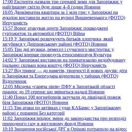
17:00
Експерти назвали три сценарії зими для Запоріжжя: у
найгіршому світло буде лише 4–8 годин
Новини
16:05
Двокімнатна квартира за 1 млн грн: у Запоріжжі на
аукціон виставили житло на вулиці Вишневецького (ФОТО)
Нерухомість
15:57
Ворог атакував центр Запоріжжя: пошкоджені
гуртожиток та автомобілі (ФОТО)
Війна
15:19
У Запоріжжі розшукують батьків хлопчика, який
загубився у Дніпровському районі (ФОТО)
Новини
15:05
Три дні музики, ремесел і сучасного мистецтва: у
Запоріжжі вперше проведуть етносимпозіум
Культура
14:02
У Запоріжжі виставили на приватизацію недобудовану
їдальню: скільки вона коштує (ФОТО)
Нерухомість
13:27
Від тривог — до наметів, творчості й нових друзів: діти
із Запоріжжя та Енергодара відпочили у таборах (ФОТО)
Відпочинок
12:05
Місцева «гаряча лінія» ПФУ в Запорізькій області
працює до 19 серпня: що зміниться надалі
Новини
11:40
Понад 100 вогнеборців залучали до ліквідації пожеж
біля Запоріжжя (ФОТО)
Новини
11:15
Три атаки по автівках і удар КАБами: у Запорізькому
районі є поранені
Без категорії
11:02
Запоріжжя ініціює зміни до законодавства про розподіл
природного газу в житловому фонді
Новини
10:10
Знищення російської ДРГ в Оріхові потрапило на відео: