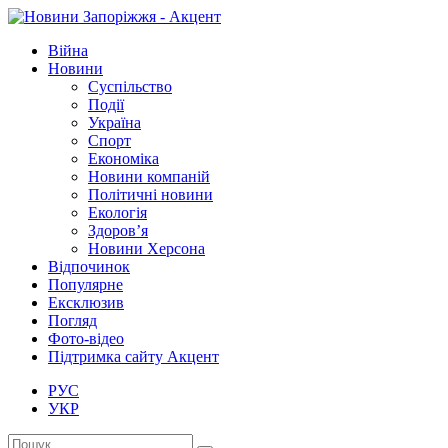
Війна
Новини
Суспільство
Події
Україна
Спорт
Економіка
Новини компаній
Політичні новини
Екологія
Здоров’я
Новини Херсона
Відпочинок
Популярне
Ексклюзив
Погляд
Фото-відео
Підтримка сайту Акцент
РУС
УКР