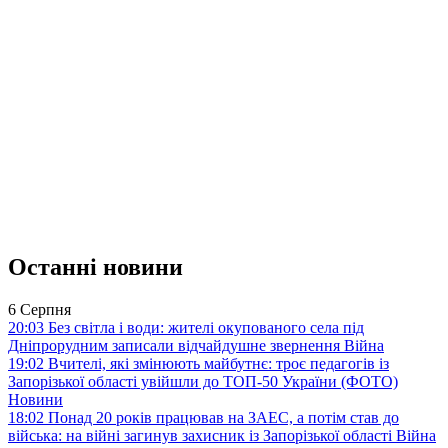
Останні новини
6 Серпня
20:03
Без світла і води: жителі окупованого села під
Дніпрорудним записали відчайдушне звернення
Війна
19:02
Вчителі, які змінюють майбутнє: троє педагогів із
Запорізької області увійшли до ТОП-50 України (ФОТО)
Новини
18:02
Понад 20 років працював на ЗАЕС, а потім став до
війська: на війні загинув захисник із Запорізької області
Війна