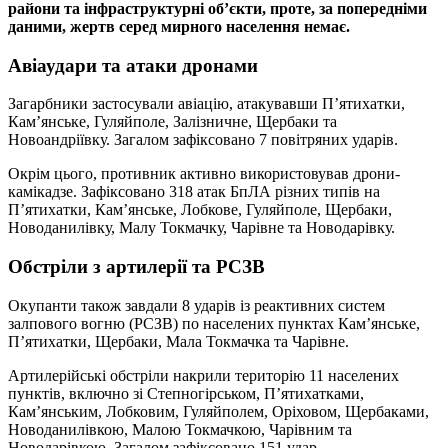
райони та інфраструктурні об’єкти, проте, за попередніми
даними, жертв серед мирного населення немає.
Авіаудари та атаки дронами
Загарбники застосували авіацію, атакувавши П’ятихатки,
Кам’янське, Гуляйполе, Залізничне, Щербаки та
Новоандріївку. Загалом зафіксовано 7 повітряних ударів.
Окрім цього, противник активно використовував дрони-
камікадзе. Зафіксовано 318 атак БпЛА різних типів на
П’ятихатки, Кам’янське, Лобкове, Гуляйполе, Щербаки,
Новоданилівку, Малу Токмачку, Чарівне та Новодарівку.
Обстріли з артилерії та РСЗВ
Окупанти також завдали 8 ударів із реактивних систем
залпового вогню (РСЗВ) по населених пунктах Кам’янське,
П’ятихатки, Щербаки, Мала Токмачка та Чарівне.
Артилерійські обстріли накрили територію 11 населених
пунктів, включно зі Степногірськом, П’ятихатками,
Кам’янським, Лобковим, Гуляйполем, Оріховом, Щербаками,
Новоданилівкою, Малою Токмачкою, Чарівним та
Новодарівкою. Загалом зафіксовано 151 удар.