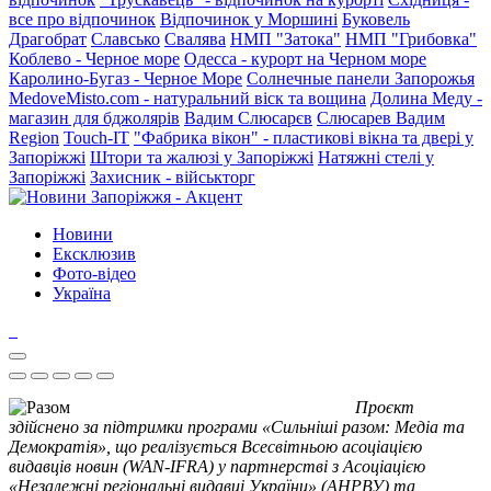
все про відпочинок
Відпочинок у Моршині
Буковель
Драгобрат
Славсько
Свалява
НМП "Затока"
НМП "Грибовка"
Коблево - Черное море
Одесса - курорт на Черном море
Каролино-Бугаз - Черное Море
Солнечные панели Запорожья
MedoveMisto.com - натуральний віск та вощина
Долина Меду -
магазин для бджолярів
Вадим Слюсарєв
Слюсарев Вадим
Region
Touch-IT
"Фабрика вікон" - пластикові вікна та двері у
Запоріжжі
Штори та жалюзі у Запоріжжі
Натяжні стелі у
Запоріжжі
Захисник - військторг
Новини
Ексклюзив
Фото-відео
Україна
Проєкт
здійснено за підтримки програми «Сильніші разом: Медіа та
Демократія», що реалізується Всесвітньою асоціацією
видавців новин (WAN-IFRA) у партнерстві з Асоціацією
«Незалежні регіональні видавці України» (АНРВУ) та