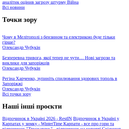
аналітик оцінив загрозу штурму
Війна
Всі новини
Точки зору
Чому в Мелітополі з бензином та електрикою буде тільки
гірше?
Олександр Чубукін
Безперевна тривога, якої тепер не чути… Нові загрози та
виклики для запоріжців
Олександр Чубукін
Регіна Харченко, зупиніть спилювання здорових тополь в
Запоріжжі
Олександр Чубукін
Всі точки зору
Наші інші проєкти
Відпочинок в Україні 2026 - RestIN
Відпочинок в Україні у
Карпатах у зимку - WinterTime
Карпати - все про гори та
відпочинок
"Трускавець" - відпочинок на курорті
Східниця -