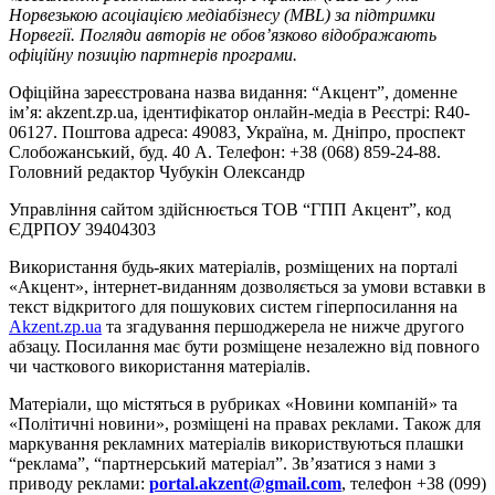
Норвезькою асоціацією медіабізнесу (MBL) за підтримки
Норвегії. Погляди авторів не обов’язково відображають
офіційну позицію партнерів програми.
Офіційна зареєстрована назва видання: “Акцент”, доменне
ім’я: akzent.zp.ua, ідентифікатор онлайн-медіа в Реєстрі: R40-
06127. Поштова адреса: 49083, Україна, м. Дніпро, проспект
Слобожанський, буд. 40 А. Телефон: +38 (068) 859-24-88.
Головний редактор Чубукін Олександр
Управління сайтом здійснюється ТОВ “ГПП Акцент”, код
ЄДРПОУ 39404303
Використання будь-яких матеріалів, розміщених на порталі
«Акцент», інтернет-виданням дозволяється за умови вставки в
текст відкритого для пошукових систем гіперпосилання на
Akzent.zp.ua
та згадування першоджерела не нижче другого
абзацу. Посилання має бути розміщене незалежно від повного
чи часткового використання матеріалів.
Матеріали, що містяться в рубриках «Новини компаній» та
«Політичні новини», розміщені на правах реклами. Також для
маркування рекламних матеріалів використвуються плашки
“реклама”, “партнерський матеріал”. Зв’язатися з нами з
приводу реклами:
portal.akzent@gmail.com
, телефон +38 (099)