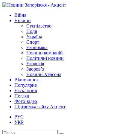
Війна
Новини
Суспільство
Події
Україна
Спорт
Економіка
Новини компаній
Політичні новини
Екологія
Здоров’я
Новини Херсона
Відпочинок
Популярне
Ексклюзив
Погляд
Фото-відео
Підтримка сайту Акцент
РУС
УКР