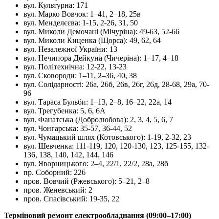
вул. Культурна: 171
вул. Марко Вовчок: 1–41, 2–18, 25в
вул. Менделєєва: 1-15, 2-26, 31, 50
вул. Миколи Демочані (Мічуріна): 49-63, 52-66
вул. Миколи Киценка (Щорса): 49, 62, 64
вул. Незалежної України: 13
вул. Нечипора Дейкуна (Чичеріна): 1–17, 4–18
вул. Політехнічна: 12-22, 13-23
вул. Сковороди: 1–11, 2–36, 40, 38
вул. Солідарності: 26а, 26б, 26в, 26г, 26д, 28-68, 29а, 70-
96
вул. Тараса Бульби: 1–13, 2–8, 16–22, 22а, 14
вул. Трегубенка: 5, 6, 6А
вул. Фанатська (Добролюбова): 2, 3, 4, 5, 6, 7
вул. Чонгарська: 35-57, 36-44, 52
вул. Чумацький шлях (Котовського): 1-19, 2-32, 23
вул. Шевченка: 111-119, 120, 120-130, 123, 125-155, 132-
136, 138, 140, 142, 144, 146
вул. Яворницького: 2–4, 22/1, 22/2, 28а, 28б
пр. Соборний: 226
пров. Вовчий (Ржевського): 5–21, 2–8
пров. Женевський: 2
пров. Спасівський: 19-35, 22
Терміновий ремонт електрообладнання (09:00–17:00)