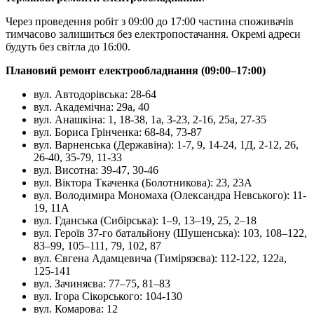
Через проведення робіт з 09:00 до 17:00 частина споживачів
тимчасово залишиться без електропостачання. Окремі адреси
будуть без світла до 16:00.
Плановий ремонт електрообладнання (09:00–17:00)
вул. Автодорівська: 28-64
вул. Академічна: 29а, 40
вул. Анашкіна: 1, 18-38, 1а, 3-23, 2-16, 25а, 27-35
вул. Бориса Грінченка: 68-84, 73-87
вул. Варненська (Державіна): 1-7, 9, 14-24, 1Д, 2-12, 26,
26-40, 35-79, 11-33
вул. Висотна: 39-47, 30-46
вул. Віктора Ткаченка (Болотникова): 23, 23А
вул. Володимира Мономаха (Олександра Невського): 11-
19, 11А
вул. Гданська (Сибірська): 1–9, 13–19, 25, 2–18
вул. Героїв 37-го батальйону (Шушенська): 103, 108–122,
83–99, 105–111, 79, 102, 87
вул. Євгена Адамцевича (Тимірязєва): 112-122, 122а,
125-141
вул. Зачиняєва: 77–75, 81–83
вул. Ігора Сікорського: 104-130
вул. Комарова: 12