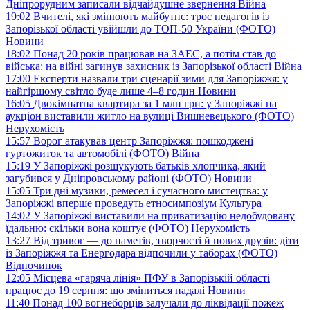
Дніпрорудним записали відчайдушне звернення
Війна
19:02
Вчителі, які змінюють майбутнє: троє педагогів із
Запорізької області увійшли до ТОП-50 України (ФОТО)
Новини
18:02
Понад 20 років працював на ЗАЕС, а потім став до
війська: на війні загинув захисник із Запорізької області
Війна
17:00
Експерти назвали три сценарії зими для Запоріжжя: у
найгіршому світло буде лише 4–8 годин
Новини
16:05
Двокімнатна квартира за 1 млн грн: у Запоріжжі на
аукціон виставили житло на вулиці Вишневецького (ФОТО)
Нерухомість
15:57
Ворог атакував центр Запоріжжя: пошкоджені
гуртожиток та автомобілі (ФОТО)
Війна
15:19
У Запоріжжі розшукують батьків хлопчика, який
загубився у Дніпровському районі (ФОТО)
Новини
15:05
Три дні музики, ремесел і сучасного мистецтва: у
Запоріжжі вперше проведуть етносимпозіум
Культура
14:02
У Запоріжжі виставили на приватизацію недобудовану
їдальню: скільки вона коштує (ФОТО)
Нерухомість
13:27
Від тривог — до наметів, творчості й нових друзів: діти
із Запоріжжя та Енергодара відпочили у таборах (ФОТО)
Відпочинок
12:05
Місцева «гаряча лінія» ПФУ в Запорізькій області
працює до 19 серпня: що зміниться надалі
Новини
11:40
Понад 100 вогнеборців залучали до ліквідації пожеж