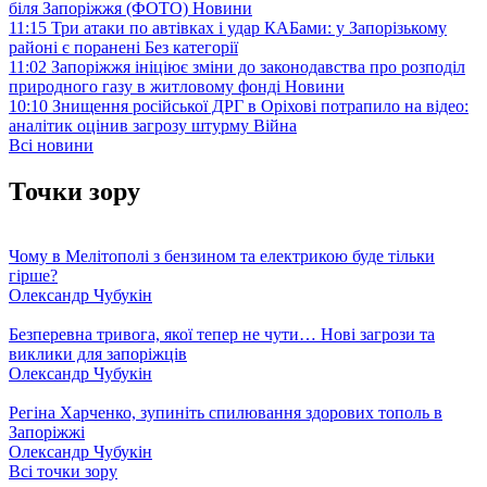
біля Запоріжжя (ФОТО)
Новини
11:15
Три атаки по автівках і удар КАБами: у Запорізькому
районі є поранені
Без категорії
11:02
Запоріжжя ініціює зміни до законодавства про розподіл
природного газу в житловому фонді
Новини
10:10
Знищення російської ДРГ в Оріхові потрапило на відео:
аналітик оцінив загрозу штурму
Війна
Всі новини
Точки зору
Чому в Мелітополі з бензином та електрикою буде тільки
гірше?
Олександр Чубукін
Безперевна тривога, якої тепер не чути… Нові загрози та
виклики для запоріжців
Олександр Чубукін
Регіна Харченко, зупиніть спилювання здорових тополь в
Запоріжжі
Олександр Чубукін
Всі точки зору