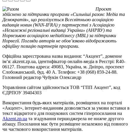
Проєкт
здійснено за підтримки програми «Сильніші разом: Медіа та
Демократія», що реалізується Всесвітньою асоціацією
видавців новин (WAN-IFRA) у партнерстві з Асоціацією
«Незалежні регіональні видавці України» (АНРВУ) та
Норвезькою асоціацією медіабізнесу (MBL) за підтримки
Норвегії. Погляди авторів не обов’язково відображають
офіційну позицію партнерів програми.
Офіційна зареєстрована назва видання: “Акцент”, доменне
ім’я: akzent.zp.ua, ідентифікатор онлайн-медіа в Реєстрі: R40-
06127. Поштова адреса: 49083, Україна, м. Дніпро, проспект
Слобожанський, буд. 40 А. Телефон: +38 (068) 859-24-88.
Головний редактор Чубукін Олександр
Управління сайтом здійснюється ТОВ “ГПП Акцент”, код
ЄДРПОУ 39404303
Використання будь-яких матеріалів, розміщених на порталі
«Акцент», інтернет-виданням дозволяється за умови вставки в
текст відкритого для пошукових систем гіперпосилання на
Akzent.zp.ua
та згадування першоджерела не нижче другого
абзацу. Посилання має бути розміщене незалежно від повного
чи часткового використання матеріалів.