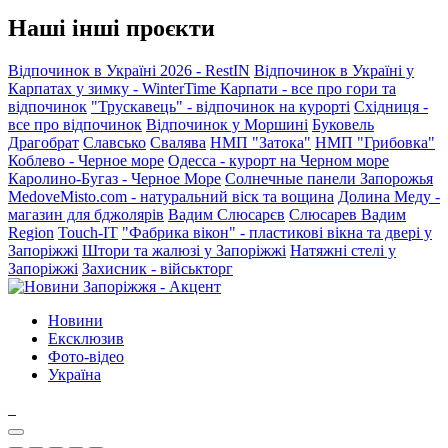
Наші інші проєкти
Відпочинок в Україні 2026 - RestIN
Відпочинок в Україні у
Карпатах у зимку - WinterTime
Карпати - все про гори та
відпочинок
"Трускавець" - відпочинок на курорті
Східниця -
все про відпочинок
Відпочинок у Моршині
Буковель
Драгобрат
Славсько
Свалява
НМП "Затока"
НМП "Грибовка"
Коблево - Черное море
Одесса - курорт на Черном море
Каролино-Бугаз - Черное Море
Солнечные панели Запорожья
MedoveMisto.com - натуральний віск та вощина
Долина Меду -
магазин для бджолярів
Вадим Слюсарєв
Слюсарев Вадим
Region
Touch-IT
"Фабрика вікон" - пластикові вікна та двері у
Запоріжжі
Штори та жалюзі у Запоріжжі
Натяжні стелі у
Запоріжжі
Захисник - військторг
Новини
Ексклюзив
Фото-відео
Україна