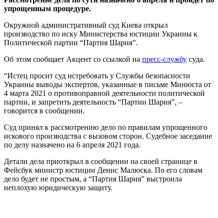
упрощенным процедуре.
Окружной административный суд Киева открыл
производство по иску Министерства юстиции Украины к
Политической партии “Партия Шария”.
Об этом сообщает Акцент со ссылкой на
пресс-службу
суда.
“Истец просит суд истребовать у Службы безопасности
Украины выводы экспертов, указанные в письме Минюста от
4 марта 2021 о противоправной деятельности политической
партии, и запретить деятельность “Партии Шария”, –
говорится в сообщении.
Суд принял к рассмотрению дело по правилам упрощенного
искового производства с вызовом сторон. Судебное заседание
по делу назначено на 6 апреля 2021 года.
Детали дела приоткрыл в сообщении на своей странице в
Фейсбук министр юстиции Денис Малюска. По его словам
дело будет не простым, а “Партия Шария” выстроила
неплохую юридическую защиту.