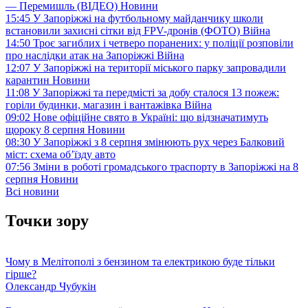
— Перемишль (ВІДЕО)
Новини
15:45
У Запоріжжі на футбольному майданчику школи
встановили захисні сітки від FPV-дронів (ФОТО)
Війна
14:50
Троє загиблих і четверо поранених: у поліції розповіли
про наслідки атак на Запоріжжі
Війна
12:07
У Запоріжжі на території міського парку запровадили
карантин
Новини
11:08
У Запоріжжі та передмісті за добу сталося 13 пожеж:
горіли будинки, магазин і вантажівка
Війна
09:02
Нове офіційне свято в Україні: що відзначатимуть
щороку 8 серпня
Новини
08:30
У Запоріжжі з 8 серпня змінюють рух через Балковий
міст: схема об’їзду
авто
07:56
Зміни в роботі громадського траспорту в Запоріжжі на 8
серпня
Новини
Всі новини
Точки зору
Чому в Мелітополі з бензином та електрикою буде тільки
гірше?
Олександр Чубукін