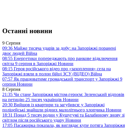
Останні новини
9 Серпня
09:36
Майже тисяча ударів за добу: на Запоріжжі поранені
двоє людей
Війна
08:55
Енергетики попереджають про ранкове відключення
світла 9 серпня в Запоріжжі
Новини
08:15
Героя російського відео про «захоплення» села на
Запоріжжі взяли в полон бійці ЗСУ (ВІДЕО)
Війна
07:57
Як працюватиме громадський транспорт у Запоріжжі 9
серпня
Новини
8 Серпня
21:35
Чи стане Запоріжжя містом-героєм: Зеленський відповів
на петицію 25 тисяч українців
Новини
20:30
Вийшов із квартири та загубився: у Запоріжжі
поліцейські знайшли рідних малолітнього хлопчика
Новини
18:31
Понад 5 тисяч родин у Кушугумі та Балабиному знову зі
світлом після російського удару
Новини
17:05
Пасажирка показала, як виглядає купе потяга Запоріжжя