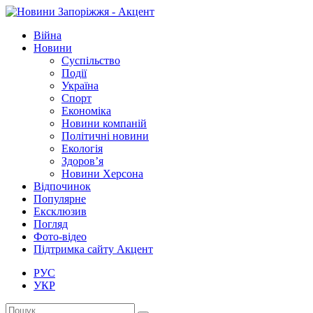
Війна
Новини
Суспільство
Події
Україна
Спорт
Економіка
Новини компаній
Політичні новини
Екологія
Здоров’я
Новини Херсона
Відпочинок
Популярне
Ексклюзив
Погляд
Фото-відео
Підтримка сайту Акцент
РУС
УКР