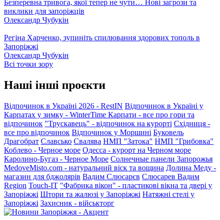
Безперевна тривога, якої тепер не чути… Нові загрози та
виклики для запоріжців
Олександр Чубукін
Регіна Харченко, зупиніть спилювання здорових тополь в
Запоріжжі
Олександр Чубукін
Всі точки зору
Наші інші проєкти
Відпочинок в Україні 2026 - RestIN
Відпочинок в Україні у
Карпатах у зимку - WinterTime
Карпати - все про гори та
відпочинок
"Трускавець" - відпочинок на курорті
Східниця -
все про відпочинок
Відпочинок у Моршині
Буковель
Драгобрат
Славсько
Свалява
НМП "Затока"
НМП "Грибовка"
Коблево - Черное море
Одесса - курорт на Черном море
Каролино-Бугаз - Черное Море
Солнечные панели Запорожья
MedoveMisto.com - натуральний віск та вощина
Долина Меду -
магазин для бджолярів
Вадим Слюсарєв
Слюсарев Вадим
Region
Touch-IT
"Фабрика вікон" - пластикові вікна та двері у
Запоріжжі
Штори та жалюзі у Запоріжжі
Натяжні стелі у
Запоріжжі
Захисник - військторг