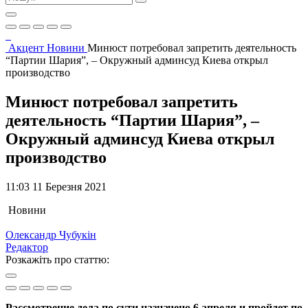
Акцент
Новини
Минюст потребовал запретить деятельность
“Партии Шария”, – Окружный админсуд Киева открыл
производство
Минюст потребовал запретить
деятельность “Партии Шария”, –
Окружный админсуд Киева открыл
производство
11:03 11 Березня 2021
Новини
Олександр Чубукін
Редактор
Розкажіть про статтю:
Рассмотрение дела по сути назначено 6 апреля и пройдет по