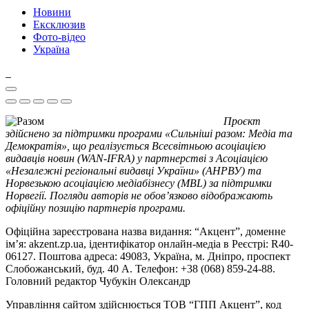
Новини
Ексклюзив
Фото-відео
Україна
Проєкт
здійснено за підтримки програми «Сильніші разом: Медіа та
Демократія», що реалізується Всесвітньою асоціацією
видавців новин (WAN-IFRA) у партнерстві з Асоціацією
«Незалежні регіональні видавці України» (АНРВУ) та
Норвезькою асоціацією медіабізнесу (MBL) за підтримки
Норвегії. Погляди авторів не обов’язково відображають
офіційну позицію партнерів програми.
Офіційна зареєстрована назва видання: “Акцент”, доменне
ім’я: akzent.zp.ua, ідентифікатор онлайн-медіа в Реєстрі: R40-
06127. Поштова адреса: 49083, Україна, м. Дніпро, проспект
Слобожанський, буд. 40 А. Телефон: +38 (068) 859-24-88.
Головний редактор Чубукін Олександр
Управління сайтом здійснюється ТОВ “ГПП Акцент”, код