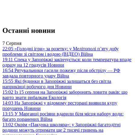
Останні новини
7 Серпня
22:05
«Голодні ігри» за розетку: у Мелітополі п’яту добу
проблеми зі світлом і водою (ВІДЕО)
Війна
19:11
Спека у Запоріжжі закінчується: коли температура впаде
одразу на 12 градусів
Новини
16:54
Рятувальники гасили пожежу після обстрілу — РФ
завдала повторного удару
Війна
15:55
Які будинки в Запоріжжі залишаться без світла
наприкінці робочого дня
Новини
15:02
Із 15 серпня на Запоріжжі заборонять ловити раків: що
варто знати рибалкам
Екологія
14:03
На Запоріжжі у відомому ресторані виявили купу
порушень
Новини
13:15
У Марганці росіяни вдарили біля місця набору води:
багато поранених
Війна
13:02
Окрім «Пакунка школяра»: у Запоріжжі багатодітні
родини можуть отримати ще 2 тисячі гривень на