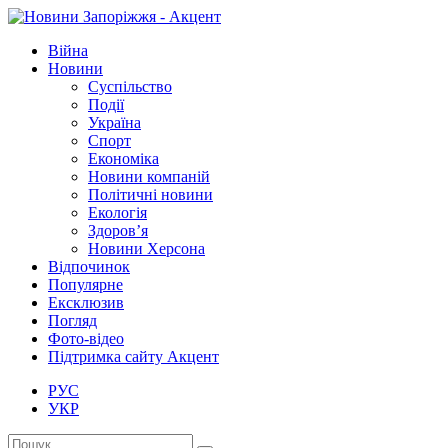
Війна
Новини
Суспільство
Події
Україна
Спорт
Економіка
Новини компаній
Політичні новини
Екологія
Здоров’я
Новини Херсона
Відпочинок
Популярне
Ексклюзив
Погляд
Фото-відео
Підтримка сайту Акцент
РУС
УКР