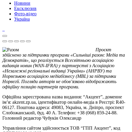
Новини
Ексклюзив
Фото-відео
Україна
Проєкт
здійснено за підтримки програми «Сильніші разом: Медіа та
Демократія», що реалізується Всесвітньою асоціацією
видавців новин (WAN-IFRA) у партнерстві з Асоціацією
«Незалежні регіональні видавці України» (АНРВУ) та
Норвезькою асоціацією медіабізнесу (MBL) за підтримки
Норвегії. Погляди авторів не обов’язково відображають
офіційну позицію партнерів програми.
Офіційна зареєстрована назва видання: “Акцент”, доменне
ім’я: akzent.zp.ua, ідентифікатор онлайн-медіа в Реєстрі: R40-
06127. Поштова адреса: 49083, Україна, м. Дніпро, проспект
Слобожанський, буд. 40 А. Телефон: +38 (068) 859-24-88.
Головний редактор Чубукін Олександр
Управління сайтом здійснюється ТОВ “ГПП Акцент”, код