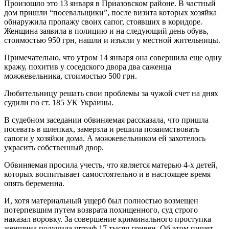
Произошло это 13 января в Приазовском районе. В частный
дом пришли “посевальщики”, после визита которых хозяйка
обнаружила пропажу своих сапог, стоявших в коридоре.
Женщина заявила в полицию и на следующий день обувь,
стоимостью 950 грн, нашли и изъяли у местной жительницы.
Примечательно, что утром 14 января она совершила еще одну
кражу, похитив у соседского двора два саженца
можжевельника, стоимостью 500 грн.
Любительницу решать свои проблемы за чужой счет на днях
судили по ст. 185 УК Украины.
В судебном заседании обвиняемая рассказала, что пришла
посевать в шлепках, замерзла и решила позаимствовать
сапоги у хозяйки дома. А можжевельником ей захотелось
украсить собственный двор.
Обвиняемая просила учесть, что является матерью 4-х детей,
которых воспитывает самостоятельно и в настоящее время
опять беременна.
И, хотя материальный ущерб был полностью возмещен
потерпевшим путем возврата похищенного, суд строго
наказал воровку. За совершение криминального проступка
женщина получила штраф 17 тысяч гривен. Об этом пишет