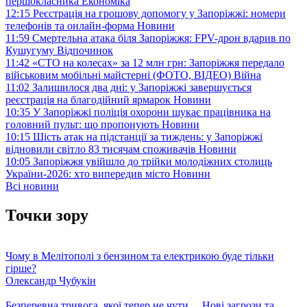
першокласника
Економіка
12:15
Реєстрація на грошову допомогу у Запоріжжі: номери
телефонів та онлайн-форма
Новини
11:59
Смертельна атака біля Запоріжжя: FPV-дрон вдарив по
Кушугуму
Відпочинок
11:42
«СТО на колесах» за 12 млн грн: Запоріжжя передало
військовим мобільні майстерні (ФОТО, ВІДЕО)
Війна
11:02
Залишилося два дні: у Запоріжжі завершується
реєстрація на благодійний ярмарок
Новини
10:35
У Запоріжжі поліція охорони шукає працівника на
головний пульт: що пропонують
Новини
10:15
Шість атак на підстанції за тиждень: у Запоріжжі
відновили світло 83 тисячам споживачів
Новини
10:05
Запоріжжя увійшло до трійки молодіжних столиць
України-2026: хто випередив місто
Новини
Всі новини
Точки зору
Чому в Мелітополі з бензином та електрикою буде тільки
гірше?
Олександр Чубукін
Безперевна тривога, якої тепер не чути… Нові загрози та