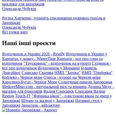
виклики для запоріжців
Олександр Чубукін
Регіна Харченко, зупиніть спилювання здорових тополь в
Запоріжжі
Олександр Чубукін
Всі точки зору
Наші інші проєкти
Відпочинок в Україні 2026 - RestIN
Відпочинок в Україні у
Карпатах у зимку - WinterTime
Карпати - все про гори та
відпочинок
"Трускавець" - відпочинок на курорті
Східниця -
все про відпочинок
Відпочинок у Моршині
Буковель
Драгобрат
Славсько
Свалява
НМП "Затока"
НМП "Грибовка"
Коблево - Черное море
Одесса - курорт на Черном море
Каролино-Бугаз - Черное Море
Солнечные панели Запорожья
MedoveMisto.com - натуральний віск та вощина
Долина Меду -
магазин для бджолярів
Вадим Слюсарєв
Слюсарев Вадим
Region
Touch-IT
"Фабрика вікон" - пластикові вікна та двері у
Запоріжжі
Штори та жалюзі у Запоріжжі
Натяжні стелі у
Запоріжжі
Захисник - військторг