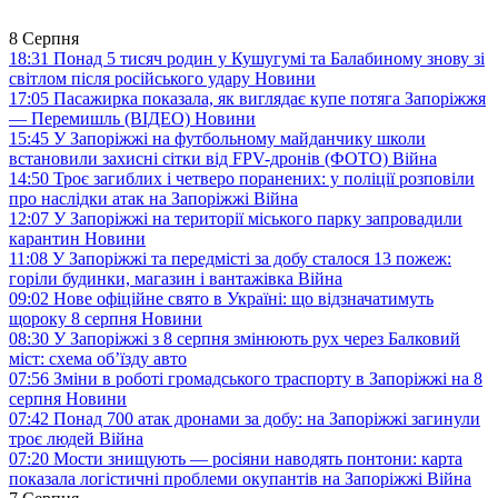
8 Серпня
18:31
Понад 5 тисяч родин у Кушугумі та Балабиному знову зі
світлом після російського удару
Новини
17:05
Пасажирка показала, як виглядає купе потяга Запоріжжя
— Перемишль (ВІДЕО)
Новини
15:45
У Запоріжжі на футбольному майданчику школи
встановили захисні сітки від FPV-дронів (ФОТО)
Війна
14:50
Троє загиблих і четверо поранених: у поліції розповіли
про наслідки атак на Запоріжжі
Війна
12:07
У Запоріжжі на території міського парку запровадили
карантин
Новини
11:08
У Запоріжжі та передмісті за добу сталося 13 пожеж:
горіли будинки, магазин і вантажівка
Війна
09:02
Нове офіційне свято в Україні: що відзначатимуть
щороку 8 серпня
Новини
08:30
У Запоріжжі з 8 серпня змінюють рух через Балковий
міст: схема об’їзду
авто
07:56
Зміни в роботі громадського траспорту в Запоріжжі на 8
серпня
Новини
07:42
Понад 700 атак дронами за добу: на Запоріжжі загинули
троє людей
Війна
07:20
Мости знищують — росіяни наводять понтони: карта
показала логістичні проблеми окупантів на Запоріжжі
Війна