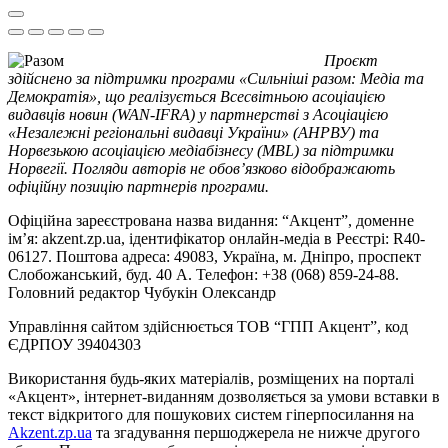
Проєкт
здійснено за підтримки програми «Сильніші разом: Медіа та
Демократія», що реалізується Всесвітньою асоціацією
видавців новин (WAN-IFRA) у партнерстві з Асоціацією
«Незалежні регіональні видавці України» (АНРВУ) та
Норвезькою асоціацією медіабізнесу (MBL) за підтримки
Норвегії. Погляди авторів не обов’язково відображають
офіційну позицію партнерів програми.
Офіційна зареєстрована назва видання: “Акцент”, доменне
ім’я: akzent.zp.ua, ідентифікатор онлайн-медіа в Реєстрі: R40-
06127. Поштова адреса: 49083, Україна, м. Дніпро, проспект
Слобожанський, буд. 40 А. Телефон: +38 (068) 859-24-88.
Головний редактор Чубукін Олександр
Управління сайтом здійснюється ТОВ “ГПП Акцент”, код
ЄДРПОУ 39404303
Використання будь-яких матеріалів, розміщених на порталі
«Акцент», інтернет-виданням дозволяється за умови вставки в
текст відкритого для пошукових систем гіперпосилання на
Akzent.zp.ua
та згадування першоджерела не нижче другого