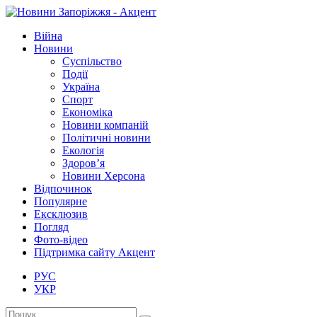
Війна
Новини
Суспільство
Події
Україна
Спорт
Економіка
Новини компаній
Політичні новини
Екологія
Здоров’я
Новини Херсона
Відпочинок
Популярне
Ексклюзив
Погляд
Фото-відео
Підтримка сайту Акцент
РУС
УКР