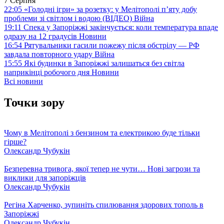
7 Серпня
22:05
«Голодні ігри» за розетку: у Мелітополі п’яту добу
проблеми зі світлом і водою (ВІДЕО)
Війна
19:11
Спека у Запоріжжі закінчується: коли температура впаде
одразу на 12 градусів
Новини
16:54
Рятувальники гасили пожежу після обстрілу — РФ
завдала повторного удару
Війна
15:55
Які будинки в Запоріжжі залишаться без світла
наприкінці робочого дня
Новини
Всі новини
Точки зору
Чому в Мелітополі з бензином та електрикою буде тільки
гірше?
Олександр Чубукін
Безперевна тривога, якої тепер не чути… Нові загрози та
виклики для запоріжців
Олександр Чубукін
Регіна Харченко, зупиніть спилювання здорових тополь в
Запоріжжі
Олександр Чубукін