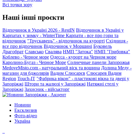
Всі точки зору
Наші інші проєкти
Відпочинок в Україні 2026 - RestIN
Відпочинок в Україні у
Карпатах у зимку - WinterTime
Карпати - все про гори та
відпочинок
"Трускавець" - відпочинок на курорті
Східниця -
все про відпочинок
Відпочинок у Моршині
Буковель
Драгобрат
Славсько
Свалява
НМП "Затока"
НМП "Грибовка"
Коблево - Черное море
Одесса - курорт на Черном море
Каролино-Бугаз - Черное Море
Солнечные панели Запорожья
MedoveMisto.com - натуральний віск та вощина
Долина Меду -
магазин для бджолярів
Вадим Слюсарєв
Слюсарев Вадим
Region
Touch-IT
"Фабрика вікон" - пластикові вікна та двері у
Запоріжжі
Штори та жалюзі у Запоріжжі
Натяжні стелі у
Запоріжжі
Захисник - військторг
Новини
Ексклюзив
Фото-відео
Україна