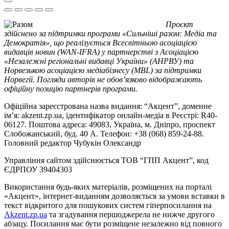
Проєкт
здійснено за підтримки програми «Сильніші разом: Медіа та
Демократія», що реалізується Всесвітньою асоціацією
видавців новин (WAN-IFRA) у партнерстві з Асоціацією
«Незалежні регіональні видавці України» (АНРВУ) та
Норвезькою асоціацією медіабізнесу (MBL) за підтримки
Норвегії. Погляди авторів не обов’язково відображають
офіційну позицію партнерів програми.
Офіційна зареєстрована назва видання: “Акцент”, доменне
ім’я: akzent.zp.ua, ідентифікатор онлайн-медіа в Реєстрі: R40-
06127. Поштова адреса: 49083, Україна, м. Дніпро, проспект
Слобожанський, буд. 40 А. Телефон: +38 (068) 859-24-88.
Головний редактор Чубукін Олександр
Управління сайтом здійснюється ТОВ “ГПП Акцент”, код
ЄДРПОУ 39404303
Використання будь-яких матеріалів, розміщених на порталі
«Акцент», інтернет-виданням дозволяється за умови вставки в
текст відкритого для пошукових систем гіперпосилання на
Akzent.zp.ua
та згадування першоджерела не нижче другого
абзацу. Посилання має бути розміщене незалежно від повного