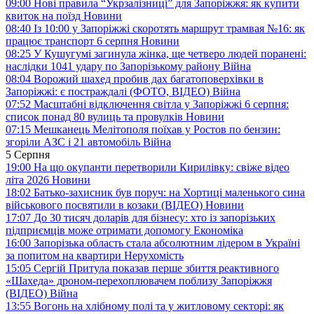
09:00
Нові правила “Укрзалізниці” для Запоріжжя: як купити
квиток на поїзд
Новини
08:40
Із 10:00 у Запоріжжі скоротять маршрут трамвая №16: як
працює транспорт 6 серпня
Новини
08:25
У Кушугумі загинула жінка, ще четверо людей поранені:
наслідки 1041 удару по Запорізькому району
Війна
08:04
Ворожий шахед пробив дах багатоповерхівки в
Запоріжжі: є постраждалі (ФОТО, ВІДЕО)
Війна
07:52
Масштабні відключення світла у Запоріжжі 6 серпня:
список понад 80 вулиць та провулків
Новини
07:15
Мешканець Мелітополя поїхав у Ростов по бензин:
згоріли АЗС і 21 автомобіль
Війна
5 Серпня
19:00
На що окупанти перетворили Кирилівку: свіже відео
літа 2026
Новини
18:02
Батько-захисник був поруч: на Хортиці маленького сина
військового посвятили в козаки (ВІДЕО)
Новини
17:07
До 30 тисяч доларів для бізнесу: хто із запорізьких
підприємців може отримати допомогу
Економіка
16:00
Запорізька область стала абсолютним лідером в Україні
за попитом на квартири
Нерухомість
15:05
Сергій Притула показав перше збиття реактивного
«Шахеда» дроном-перехоплювачем поблизу Запоріжжя
(ВІДЕО)
Війна
13:55
Вогонь на хлібному полі та у житловому секторі: як