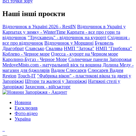
Всі точки зору
Наші інші проєкти
Відпочинок в Україні 2026 - RestIN
Відпочинок в Україні у
Карпатах у зимку - WinterTime
Карпати - все про гори та
відпочинок
"Трускавець" - відпочинок на курорті
Східниця -
все про відпочинок
Відпочинок у Моршині
Буковель
Драгобрат
Славсько
Свалява
НМП "Затока"
НМП "Грибовка"
Коблево - Черное море
Одесса - курорт на Черном море
Каролино-Бугаз - Черное Море
Солнечные панели Запорожья
MedoveMisto.com - натуральний віск та вощина
Долина Меду -
магазин для бджолярів
Вадим Слюсарєв
Слюсарев Вадим
Region
Touch-IT
"Фабрика вікон" - пластикові вікна та двері у
Запоріжжі
Штори та жалюзі у Запоріжжі
Натяжні стелі у
Запоріжжі
Захисник - військторг
Новини
Ексклюзив
Фото-відео
Україна