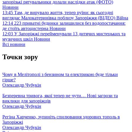
запорізькі рятувальники долали наслідки атак (ФОТО)
Новини
13:45
Там, де вирувало життя, тепер руїни: як сьогодні
виглядає Малокатеринівка поблизу Запоріжжя (ВІДЕО)
Війна
12:14
223 приватні будинки залишилися без водопостачання:
де стоїть автоцистерна
Новини
12:03
У Запоріжжі перейменували 13 дитячих мистецьких та
музичних шкіл
Новини
Всі новини
Точки зору
Чому в Мелітополі з бензином та електрикою буде тільки
гірше?
Олександр Чубукін
Безперевна тривога, якої тепер не чути… Нові загрози та
виклики для запоріжців
Олександр Чубукін
Регіна Харченко, зупиніть спилювання здорових тополь в
Запоріжжі
Олександр Чубукін