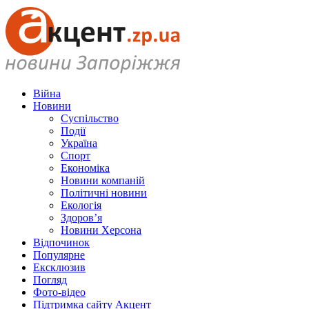
Війна
Новини
Суспільство
Події
Україна
Спорт
Економіка
Новини компаній
Політичні новини
Екологія
Здоров’я
Новини Херсона
Відпочинок
Популярне
Ексклюзив
Погляд
Фото-відео
Підтримка сайту Акцент