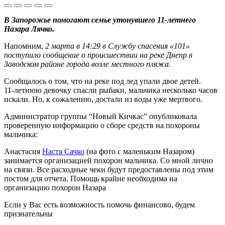
В Запорожье помогают семье утонувшего 11-летнего
Назара Лячко.
Напомним,
2 марта в 14:29 в Службу спасения «101»
поступило сообщение о происшествии на реке Днепр в
Заводском районе города возле местного пляжа.
Сообщалось о том, что на реке под лед упали двое детей.
11-летнюю девочку спасли рыбаки, мальчика несколько часов
искали. Но, к сожалению, достали из воды уже мертвого.
Администратор группы “Новый Кичкас” опубликовала
проверенную информацию о сборе средств на похороны
мальчика:
Анастасия
Настя Сачко
(на фото с маленьким Назаром)
занимается организацией похорон мальчика. Со мной лично
на связи. Все расходные чеки будут предоставлены под этим
постом для отчета. Помощь крайне необходима на
организацию похорон Назара
Если у Вас есть возможность помочь финансово, будем
признательны