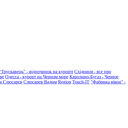
"Трускавець" - відпочинок на курорті
Східниця - все про
ре
Одесса - курорт на Черном море
Каролино-Бугаз - Черное
м Слюсарєв
Слюсарев Вадим
Region
Touch-IT
"Фабрика вікон" -