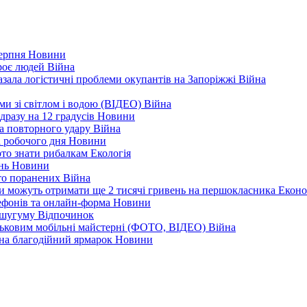
серпня
Новини
троє людей
Війна
зала логістичні проблеми окупантів на Запоріжжі
Війна
еми зі світлом і водою (ВІДЕО)
Війна
дразу на 12 градусів
Новини
а повторного удару
Війна
і робочого дня
Новини
арто знати рибалкам
Екологія
ень
Новини
ато поранених
Війна
ни можуть отримати ще 2 тисячі гривень на першокласника
Еконо
лефонів та онлайн-форма
Новини
Кушугуму
Відпочинок
йськовим мобільні майстерні (ФОТО, ВІДЕО)
Війна
 на благодійний ярмарок
Новини