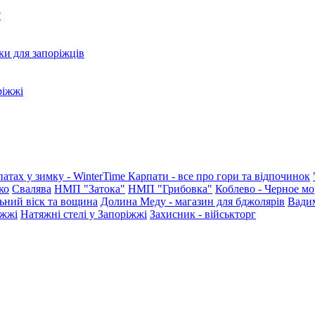
?
ки для запоріжців
ріжжі
патах у зимку - WinterTime
Карпати - все про гори та відпочинок
ко
Свалява
НМП "Затока"
НМП "Грибовка"
Коблево - Черное мо
ьний віск та вощина
Долина Меду - магазин для бджолярів
Вади
іжжі
Натяжні стелі у Запоріжжі
Захисник - військторг