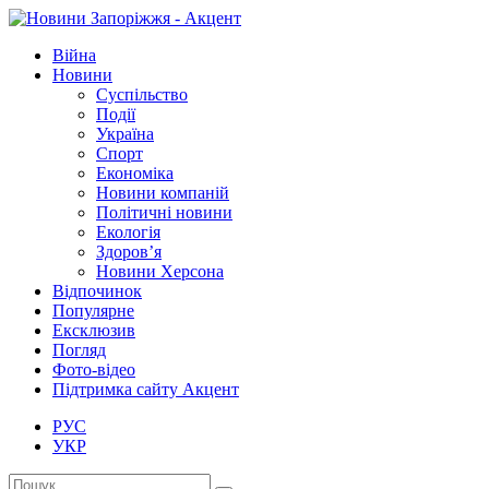
Війна
Новини
Суспільство
Події
Україна
Спорт
Економіка
Новини компаній
Політичні новини
Екологія
Здоров’я
Новини Херсона
Відпочинок
Популярне
Ексклюзив
Погляд
Фото-відео
Підтримка сайту Акцент
РУС
УКР