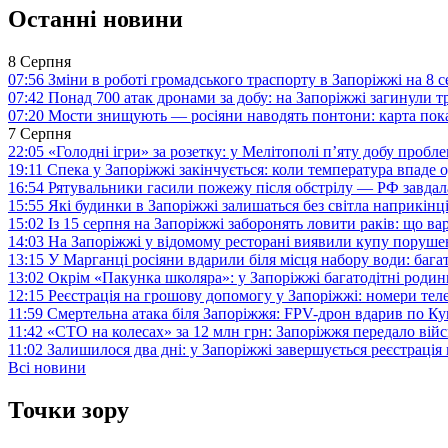
Останні новини
8 Серпня
07:56
Зміни в роботі громадського траспорту в Запоріжжі на 8 
07:42
Понад 700 атак дронами за добу: на Запоріжжі загинули 
07:20
Мости знищують — росіяни наводять понтони: карта пока
7 Серпня
22:05
«Голодні ігри» за розетку: у Мелітополі п’яту добу пробл
19:11
Спека у Запоріжжі закінчується: коли температура впаде о
16:54
Рятувальники гасили пожежу після обстрілу — РФ завдал
15:55
Які будинки в Запоріжжі залишаться без світла наприкінц
15:02
Із 15 серпня на Запоріжжі заборонять ловити раків: що в
14:03
На Запоріжжі у відомому ресторані виявили купу поруш
13:15
У Марганці росіяни вдарили біля місця набору води: баг
13:02
Окрім «Пакунка школяра»: у Запоріжжі багатодітні роди
12:15
Реєстрація на грошову допомогу у Запоріжжі: номери те
11:59
Смертельна атака біля Запоріжжя: FPV-дрон вдарив по 
11:42
«СТО на колесах» за 12 млн грн: Запоріжжя передало ві
11:02
Залишилося два дні: у Запоріжжі завершується реєстрація
Всі новини
Точки зору