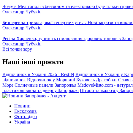
Чому в Мелітополі з бензином та електрикою буде тільки гірше
Олександр Чубукін
Безперевна тривога, якої тепер не чути… Нові загрози та викли
Олександр Чубукін
Регіна Харченко, зупиніть спилювання здорових тополь в Запо
Олександр Чубукін
Всі точки зору
Наші інші проєкти
Відпочинок в Україні 2026 - RestIN
Відпочинок в Україні у Кар
відпочинок
Відпочинок у Моршині
Буковель
Драгобрат
Славсь
Море
Солнечные панели Запорожья
MedoveMisto.com - натурал
пластикові вікна та двері у Запоріжжі
Штори та жалюзі у Запор
Новини
Ексклюзив
Фото-відео
Україна