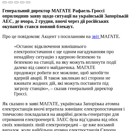
Генеральний директор МАГАТЕ Рафаель Гроссі
оприлюднив заяву щодо ситуації на українській Запорізькій
АЕС, де вчора, 2 грудня, вночі через дії російських
окупантів стався повний блекаут.
Про це повідомляє Акцент з посиланням на
звіт
МАГАТЕ.
«Останнє відключення зовнішнього
електропостачання є ще одним нагадуванням про
ненадійну ситуацію з ядерною безпекою та
безпекою на станції, на яку можуть вплинути події
далеко від самого майданчика. МАГАТЕ
продовжує робити все можливе, щоб запобігти
ядерній аварії. Я також закликаю всі сторони не
вживати жодних дій, які можуть поставити під
загрозу станцію», – сказав генеральний директор
Гроссі.
Як сказано в заяві МАГАТЕ, українська Запорізька атомна
електростанція вночі втратила зовнішнє електропостачання і
тимчасово покладалася на аварійні дизель-генератори для
отримання електроенергії. ЗАЕС була від’єднана від обох
своїх зовнішніх ліній електропередачі – це вже восьмий
випадок, коли найбільша атомна електростанція Європи