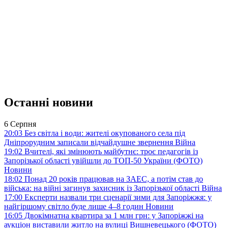
Останні новини
6 Серпня
20:03
Без світла і води: жителі окупованого села під
Дніпрорудним записали відчайдушне звернення
Війна
19:02
Вчителі, які змінюють майбутнє: троє педагогів із
Запорізької області увійшли до ТОП-50 України (ФОТО)
Новини
18:02
Понад 20 років працював на ЗАЕС, а потім став до
війська: на війні загинув захисник із Запорізької області
Війна
17:00
Експерти назвали три сценарії зими для Запоріжжя: у
найгіршому світло буде лише 4–8 годин
Новини
16:05
Двокімнатна квартира за 1 млн грн: у Запоріжжі на
аукціон виставили житло на вулиці Вишневецького (ФОТО)