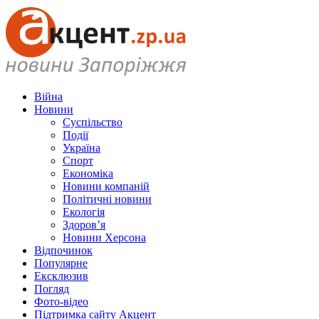
Війна
Новини
Суспільство
Події
Україна
Спорт
Економіка
Новини компаній
Політичні новини
Екологія
Здоров’я
Новини Херсона
Відпочинок
Популярне
Ексклюзив
Погляд
Фото-відео
Підтримка сайту Акцент