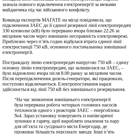
зазнала повного відключення електроенергії за межами
майданчика під час військового конфлікту.
Команда експертів МАГАТЕ на місці повідомила, що
підключення ЗАЕС до її єдиної резервної лінії електропередачі
330 кіловольт (кВ) було перервано вчора близько 22:26 за
місцевим часом через зовнішню несправність електромережі.
Приблизно через п’ять годин відбулася втрата єдиної лінії
електростанції 750 кВ, основного постачальника зовнішньої
електроенергії.
Постраждалу лінію електропередач напругою 750 кВ – єдину
основну лінію електропередачі, що залишилася на ЗАЕС, –
було відновлено вчора після 8.00 ранку за місцевим часом.
Після перепідключення дизель-генератори, які працювали,
поступово відключаються. Електропостачання наразі
здійснюється від лінії 750 кВ без зовнішнього резервування.
“На час зникнення зовнішнього електроенергії
була перервана робота чотирьох головних насосів
теплоносія одного з реакторів ЗАЕС – енергоблока
№4. Зараз установку повертають із напівгарячої
зупинки в гарячу, щоб виробляти опалення та пару
для об’єкта та сусіднього міста Енергодар, де
проживає більшість персоналу заводу. Інші п’ять