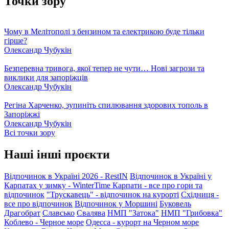
Точки зору
Чому в Мелітополі з бензином та електрикою буде тільки
гірше?
Олександр Чубукін
Безперевна тривога, якої тепер не чути… Нові загрози та
виклики для запоріжців
Олександр Чубукін
Регіна Харченко, зупиніть спилювання здорових тополь в
Запоріжжі
Олександр Чубукін
Всі точки зору
Наші інші проєкти
Відпочинок в Україні 2026 - RestIN
Відпочинок в Україні у
Карпатах у зимку - WinterTime
Карпати - все про гори та
відпочинок
"Трускавець" - відпочинок на курорті
Східниця -
все про відпочинок
Відпочинок у Моршині
Буковель
Драгобрат
Славсько
Свалява
НМП "Затока"
НМП "Грибовка"
Коблево - Черное море
Одесса - курорт на Черном море