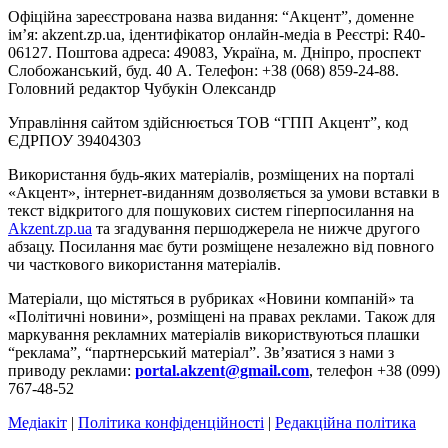
Офіційна зареєстрована назва видання: “Акцент”, доменне
ім’я: akzent.zp.ua, ідентифікатор онлайн-медіа в Реєстрі: R40-
06127. Поштова адреса: 49083, Україна, м. Дніпро, проспект
Слобожанський, буд. 40 А. Телефон: +38 (068) 859-24-88.
Головний редактор Чубукін Олександр
Управління сайтом здійснюється ТОВ “ГПП Акцент”, код
ЄДРПОУ 39404303
Використання будь-яких матеріалів, розміщених на порталі
«Акцент», інтернет-виданням дозволяється за умови вставки в
текст відкритого для пошукових систем гіперпосилання на
Akzent.zp.ua
та згадування першоджерела не нижче другого
абзацу. Посилання має бути розміщене незалежно від повного
чи часткового використання матеріалів.
Матеріали, що містяться в рубриках «Новини компаній» та
«Політичні новини», розміщені на правах реклами. Також для
маркування рекламних матеріалів використвуються плашки
“реклама”, “партнерський матеріал”. Зв’язатися з нами з
приводу реклами:
portal.akzent@gmail.com
, телефон +38 (099)
767-48-52
Медіакіт
|
Політика конфіденційності
|
Редакційна політика