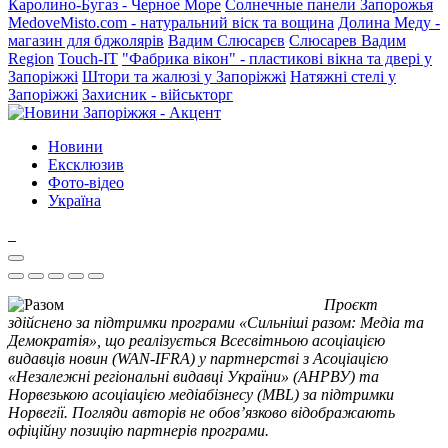
Каролино-Бугаз - Черное Море
Солнечные панели Запорожья
MedoveMisto.com - натуральний віск та вощина
Долина Меду -
магазин для бджолярів
Вадим Слюсарєв
Слюсарев Вадим
Region
Touch-IT
"Фабрика вікон" - пластикові вікна та двері у
Запоріжжі
Штори та жалюзі у Запоріжжі
Натяжні стелі у
Запоріжжі
Захисник - військторг
Новини
Ексклюзив
Фото-відео
Україна
Проєкт
здійснено за підтримки програми «Сильніші разом: Медіа та
Демократія», що реалізується Всесвітньою асоціацією
видавців новин (WAN-IFRA) у партнерстві з Асоціацією
«Незалежні регіональні видавці України» (АНРВУ) та
Норвезькою асоціацією медіабізнесу (MBL) за підтримки
Норвегії. Погляди авторів не обов’язково відображають
офіційну позицію партнерів програми.