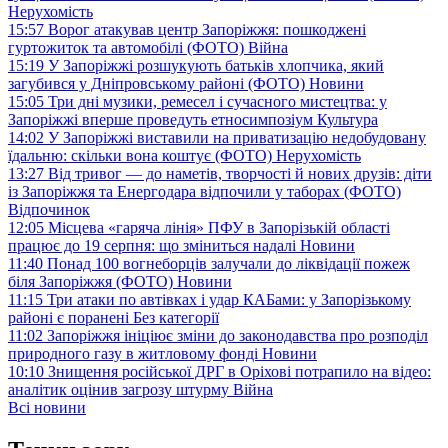
Нерухомість
15:57
Ворог атакував центр Запоріжжя: пошкоджені
гуртожиток та автомобілі (ФОТО)
Війна
15:19
У Запоріжжі розшукують батьків хлопчика, який
загубився у Дніпровському районі (ФОТО)
Новини
15:05
Три дні музики, ремесел і сучасного мистецтва: у
Запоріжжі вперше проведуть етносимпозіум
Культура
14:02
У Запоріжжі виставили на приватизацію недобудовану
їдальню: скільки вона коштує (ФОТО)
Нерухомість
13:27
Від тривог — до наметів, творчості й нових друзів: діти
із Запоріжжя та Енергодара відпочили у таборах (ФОТО)
Відпочинок
12:05
Місцева «гаряча лінія» ПФУ в Запорізькій області
працює до 19 серпня: що зміниться надалі
Новини
11:40
Понад 100 вогнеборців залучали до ліквідації пожеж
біля Запоріжжя (ФОТО)
Новини
11:15
Три атаки по автівках і удар КАБами: у Запорізькому
районі є поранені
Без категорії
11:02
Запоріжжя ініціює зміни до законодавства про розподіл
природного газу в житловому фонді
Новини
10:10
Знищення російської ДРГ в Оріхові потрапило на відео:
аналітик оцінив загрозу штурму
Війна
Всі новини