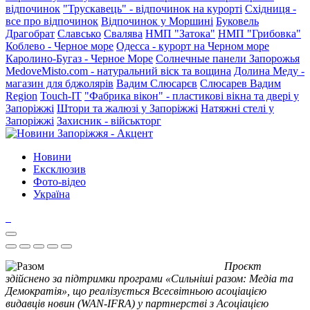
відпочинок
"Трускавець" - відпочинок на курорті
Східниця -
все про відпочинок
Відпочинок у Моршині
Буковель
Драгобрат
Славсько
Свалява
НМП "Затока"
НМП "Грибовка"
Коблево - Черное море
Одесса - курорт на Черном море
Каролино-Бугаз - Черное Море
Солнечные панели Запорожья
MedoveMisto.com - натуральний віск та вощина
Долина Меду -
магазин для бджолярів
Вадим Слюсарєв
Слюсарев Вадим
Region
Touch-IT
"Фабрика вікон" - пластикові вікна та двері у
Запоріжжі
Штори та жалюзі у Запоріжжі
Натяжні стелі у
Запоріжжі
Захисник - військторг
Новини
Ексклюзив
Фото-відео
Україна
Проєкт
здійснено за підтримки програми «Сильніші разом: Медіа та
Демократія», що реалізується Всесвітньою асоціацією
видавців новин (WAN-IFRA) у партнерстві з Асоціацією