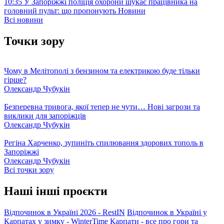
10:35
У Запоріжжі поліція охорони шукає працівника на
головний пульт: що пропонують
Новини
Всі новини
Точки зору
Чому в Мелітополі з бензином та електрикою буде тільки
гірше?
Олександр Чубукін
Безперевна тривога, якої тепер не чути… Нові загрози та
виклики для запоріжців
Олександр Чубукін
Регіна Харченко, зупиніть спилювання здорових тополь в
Запоріжжі
Олександр Чубукін
Всі точки зору
Наші інші проєкти
Відпочинок в Україні 2026 - RestIN
Відпочинок в Україні у
Карпатах у зимку - WinterTime
Карпати - все про гори та