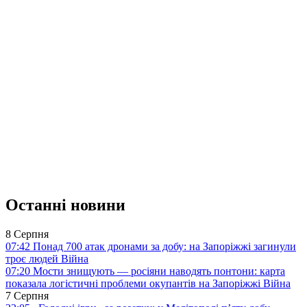
Останні новини
8 Серпня
07:42
Понад 700 атак дронами за добу: на Запоріжжі загинули
троє людей
Війна
07:20
Мости знищують — росіяни наводять понтони: карта
показала логістичні проблеми окупантів на Запоріжжі
Війна
7 Серпня