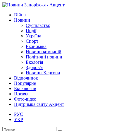
Війна
Новини
Суспільство
Події
Україна
Спорт
Економіка
Новини компаній
Політичні новини
Екологія
Здоров’я
Новини Херсона
Відпочинок
Популярне
Ексклюзив
Погляд
Фото-відео
Підтримка сайту Акцент
РУС
УКР