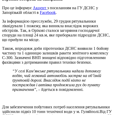
Про це інформує
Акцент
з посиланням на ГУ ДСНС у
Запорізькій області в
Facebook
.
За інформацією пресслужби, 29 грудня рятувальники
ліквідували 1 пожежу, яка виникла внаслідок ворожих
обстрілів. Так, в Оріхові сталося загоряння господарчої
споруди на площі 24 кв.м, яке приборкали підрозділи ДСНС,
що прибули на місце.
Також, впродовж доби піротехніки ДСНС виявили 1 бойову
частину та 1 одиницю залишків ракети зенітного комплексу
С-300. Зазначені ВНП знищені відповідно підготовленими
фахівцями з дотриманням правил техніки безпеки.
“У селі Кам’янське рятувальники надали допомогу
водію, чий легковий автомобіль застряг на об’їзній
ґрунтовій дорозі. Внаслідок події ніхто не
постраждав і автівка продовжила рух до пункту
призначення”
, – йдеться в повідомленні.
Для забезпечення побутових потреб населення рятувальники
здійснили підвіз 10 тонн технічної води у м. Гуляйполі.Від ГУ