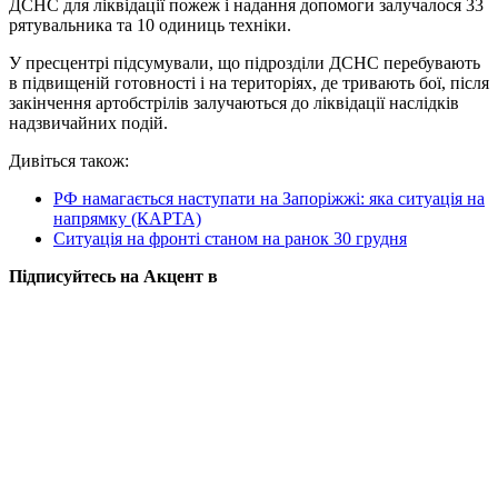
ДСНС для ліквідації пожеж і надання допомоги залучалося 33
рятувальника та 10 одиниць техніки.
У пресцентрі підсумували, що підрозділи ДСНС перебувають
в підвищеній готовності і на територіях, де тривають бої, після
закінчення артобстрілів залучаються до ліквідації наслідків
надзвичайних подій.
Дивіться також:
РФ намагається наступати на Запоріжжі: яка ситуація на
напрямку (КАРТА)
Ситуація на фронті станом на ранок 30 грудня
Підписуйтесь на Акцент в