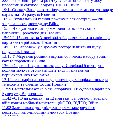
22:05
«Голодні ігри» за розетку: у Мелітополі п’яту добу
проблеми зі світлом і водою (ВІДЕО)
Війна
19:11
Спека у Запоріжжі закінчується: коли температура впаде
одразу на 12 градусів
Новини
16:54
Рятувальники гасили пожежу після обстрілу — РФ
завдала повторного удару
Війна
15:55
Які будинки в Запоріжжі залишаться без світла
наприкінці робочого дня
Новини
15:02
Із 15 серпня на Запоріжжі заборонять ловити раків: що
варто знати рибалкам
Екологія
14:03
На Запоріжжі у відомому ресторані виявили купу
порушень
Новини
13:15
У Марганці росіяни вдарили біля місця набору води:
багато поранених
Війна
13:02
Окрім «Пакунка школяра»: у Запоріжжі багатодітні
родини можуть отримати ще 2 тисячі гривень на
першокласника
Економіка
12:15
Реєстрація на грошову допомогу у Запоріжжі: номери
телефонів та онлайн-форма
Новини
11:59
Смертельна атака біля Запоріжжя: FPV-дрон вдарив по
Кушугуму
Відпочинок
11:42
«СТО на колесах» за 12 млн грн: Запоріжжя передало
військовим мобільні майстерні (ФОТО, ВІДЕО)
Війна
11:02
Залишилося два дні: у Запоріжжі завершується
реєстрація на благодійний ярмарок
Новини