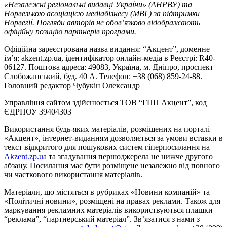
«Незалежні регіональні видавці України» (АНРВУ) та
Норвезькою асоціацією медіабізнесу (MBL) за підтримки
Норвегії. Погляди авторів не обов’язково відображають
офіційну позицію партнерів програми.
Офіційна зареєстрована назва видання: “Акцент”, доменне
ім’я: akzent.zp.ua, ідентифікатор онлайн-медіа в Реєстрі: R40-
06127. Поштова адреса: 49083, Україна, м. Дніпро, проспект
Слобожанський, буд. 40 А. Телефон: +38 (068) 859-24-88.
Головний редактор Чубукін Олександр
Управління сайтом здійснюється ТОВ “ГПП Акцент”, код
ЄДРПОУ 39404303
Використання будь-яких матеріалів, розміщених на порталі
«Акцент», інтернет-виданням дозволяється за умови вставки в
текст відкритого для пошукових систем гіперпосилання на
Akzent.zp.ua
та згадування першоджерела не нижче другого
абзацу. Посилання має бути розміщене незалежно від повного
чи часткового використання матеріалів.
Матеріали, що містяться в рубриках «Новини компаній» та
«Політичні новини», розміщені на правах реклами. Також для
маркування рекламних матеріалів використвуються плашки
“реклама”, “партнерський матеріал”. Зв’язатися з нами з