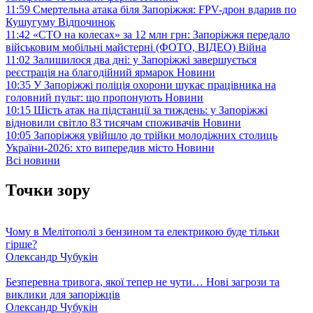
11:59
Смертельна атака біля Запоріжжя: FPV-дрон вдарив по
Кушугуму
Відпочинок
11:42
«СТО на колесах» за 12 млн грн: Запоріжжя передало
військовим мобільні майстерні (ФОТО, ВІДЕО)
Війна
11:02
Залишилося два дні: у Запоріжжі завершується
реєстрація на благодійний ярмарок
Новини
10:35
У Запоріжжі поліція охорони шукає працівника на
головний пульт: що пропонують
Новини
10:15
Шість атак на підстанції за тиждень: у Запоріжжі
відновили світло 83 тисячам споживачів
Новини
10:05
Запоріжжя увійшло до трійки молодіжних столиць
України-2026: хто випередив місто
Новини
Всі новини
Точки зору
Чому в Мелітополі з бензином та електрикою буде тільки
гірше?
Олександр Чубукін
Безперевна тривога, якої тепер не чути… Нові загрози та
виклики для запоріжців
Олександр Чубукін