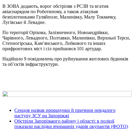
В ЗОВА додають, ворог обстріляв з РСЗВ та вгатив
авіаснарядом по Роботиному, а також атакував
безпілотниками Гуляйполе, Малинівку, Малу Токмачку,
Лугівське й Левадне.
По території Оріхова, Залізничного, Новоандріївки,
Чарівного, Левадного, Полтавки, Малинівки, Верхньої Терси,
Степногірська, Кам’янського, Лобкового та інших
прифронтових міст і сіл прийшовся 101 артудар.
Надійшло 9 повідомлень про руйнування житлових будинків
та об’єктів інфраструктури.
Сенцов назвав прорахунки й причини невдалого
наступу ЗСУ на Запоріжжі
Обстріли Запорізького району і області: в поліції
показали наслідки вчорашніх ударів окупантів (ФОТО)