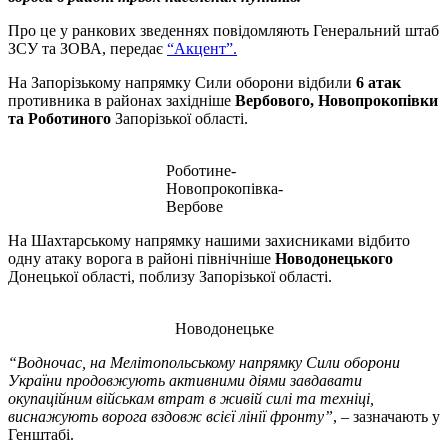
Про це у ранкових зведеннях повідомляють Генеральний штаб
ЗСУ та ЗОВА, передає
“Акцент”.
На Запорізькому напрямку Сили оборони відбили
6 атак
противника в районах західніше
Вербового, Новопрокопівки
та Роботиного
Запорізької області.
Роботине-
Новопрокопівка-
Вербове
На Шахтарському напрямку нашими захисниками відбито
одну атаку ворога в районі північніше
Новодонецького
Донецької області, поблизу Запорізької області.
Новодонецьке
“Водночас, на Мелітопольському напрямку Сили оборони
України продовжують активними діями завдавати
окупаційним військам втрат в живій силі та техніці,
виснажують ворога вздовж всієї лінії фронту”
, – зазначають у
Генштабі.