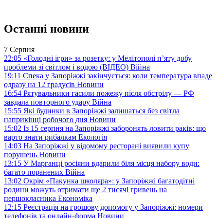
Останні новини
7 Серпня
22:05
«Голодні ігри» за розетку: у Мелітополі п’яту добу
проблеми зі світлом і водою (ВІДЕО)
Війна
19:11
Спека у Запоріжжі закінчується: коли температура впаде
одразу на 12 градусів
Новини
16:54
Рятувальники гасили пожежу після обстрілу — РФ
завдала повторного удару
Війна
15:55
Які будинки в Запоріжжі залишаться без світла
наприкінці робочого дня
Новини
15:02
Із 15 серпня на Запоріжжі заборонять ловити раків: що
варто знати рибалкам
Екологія
14:03
На Запоріжжі у відомому ресторані виявили купу
порушень
Новини
13:15
У Марганці росіяни вдарили біля місця набору води:
багато поранених
Війна
13:02
Окрім «Пакунка школяра»: у Запоріжжі багатодітні
родини можуть отримати ще 2 тисячі гривень на
першокласника
Економіка
12:15
Реєстрація на грошову допомогу у Запоріжжі: номери
телефонів та онлайн-форма
Новини