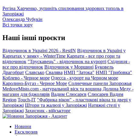
Регіна Харченко, зупиніть спилювання здорових тополь в
Запоріжжі
Олександр Чубукін
Всі точки зору
Наші інші проєкти
Відпочинок в Україні 2026 - RestIN
Відпочинок в Україні у
Карпатах у зимку - WinterTime
Карпати - все про гори та
відпочинок
"Трускавець" - відпочинок на курорті
Східниця -
все про відпочинок
Відпочинок у Моршині
Буковель
Драгобрат
Славсько
Свалява
НМП "Затока"
НМП "Грибовка"
Коблево - Черное море
Одесса - курорт на Черном море
Каролино-Бугаз - Черное Море
Солнечные панели Запорожья
MedoveMisto.com - натуральний віск та вощина
Долина Меду -
магазин для бджолярів
Вадим Слюсарєв
Слюсарев Вадим
Region
Touch-IT
"Фабрика вікон" - пластикові вікна та двері у
Запоріжжі
Штори та жалюзі у Запоріжжі
Натяжні стелі у
Запоріжжі
Захисник - військторг
Новини
Ексклюзив