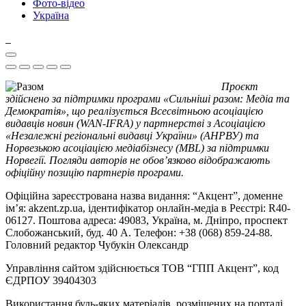
Фото-відео
Україна
Проєкт
здійснено за підтримки програми «Сильніші разом: Медіа та
Демократія», що реалізується Всесвітньою асоціацією
видавців новин (WAN-IFRA) у партнерстві з Асоціацією
«Незалежні регіональні видавці України» (АНРВУ) та
Норвезькою асоціацією медіабізнесу (MBL) за підтримки
Норвегії. Погляди авторів не обов’язково відображають
офіційну позицію партнерів програми.
Офіційна зареєстрована назва видання: “Акцент”, доменне
ім’я: akzent.zp.ua, ідентифікатор онлайн-медіа в Реєстрі: R40-
06127. Поштова адреса: 49083, Україна, м. Дніпро, проспект
Слобожанський, буд. 40 А. Телефон: +38 (068) 859-24-88.
Головний редактор Чубукін Олександр
Управління сайтом здійснюється ТОВ “ГПП Акцент”, код
ЄДРПОУ 39404303
Використання будь-яких матеріалів, розміщених на порталі