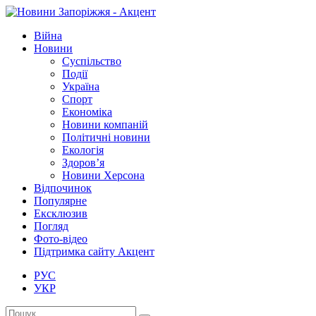
Війна
Новини
Суспільство
Події
Україна
Спорт
Економіка
Новини компаній
Політичні новини
Екологія
Здоров’я
Новини Херсона
Відпочинок
Популярне
Ексклюзив
Погляд
Фото-відео
Підтримка сайту Акцент
РУС
УКР