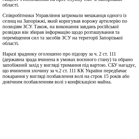
області.
Співробітники Управління затримали мешканця одного із
селищ на Запоріжжі, який коригував ворожу артилерію по
позиціям ЗСУ. Також, на виконання завдань російської
розвідки він збирав інформацію щодо розташування та
переміщення сил та засобів ЗСУ на території Запорізькоі
області.
Наразі зраднику оголошено про підозру за ч. 2 ст. 111
(державна зрада вчинена в умовах воєнного стану) та обрано
запобіжний захід у вигляді тримання під вартою. СБУ нагадує,
що вчинення злочину за ч.2 ст. 111 КК України передбачає
покарання у вигляді позбавлення волі на строк 15 років або
довічним позбавленням волі з конфіскацією майна.