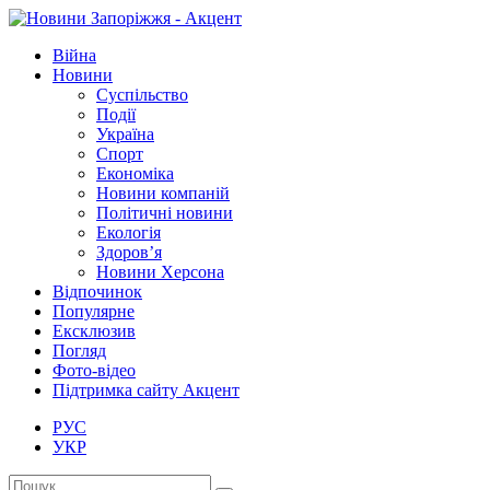
Війна
Новини
Суспільство
Події
Україна
Спорт
Економіка
Новини компаній
Політичні новини
Екологія
Здоров’я
Новини Херсона
Відпочинок
Популярне
Ексклюзив
Погляд
Фото-відео
Підтримка сайту Акцент
РУС
УКР