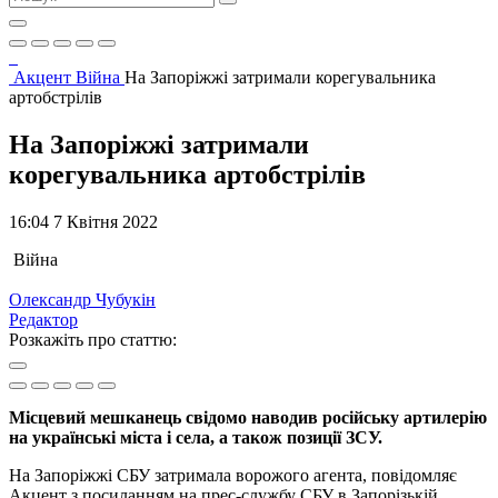
Акцент
Війна
На Запоріжжі затримали корегувальника
артобстрілів
На Запоріжжі затримали
корегувальника артобстрілів
16:04 7 Квітня 2022
Війна
Олександр Чубукін
Редактор
Розкажіть про статтю:
Місцевий мешканець свідомо наводив російську артилерію
на українські міста і села, а також позиції ЗСУ.
На Запоріжжі СБУ затримала ворожого агента, повідомляє
Акцент з посиланням на прес-службу СБУ в Запорізькій