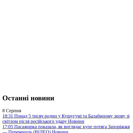
Останні новини
8 Серпня
18:31
Понад 5 тисяч родин у Кушугумі та Балабиному знову зі
світлом після російського удару
Новини
17:05
Пасажирка показала, як виглядає купе потяга Запоріжжя
— Перемишль (ВІДЕО)
Новини