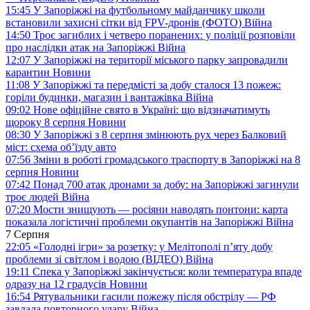
15:45
У Запоріжжі на футбольному майданчику школи
встановили захисні сітки від FPV-дронів (ФОТО)
Війна
14:50
Троє загиблих і четверо поранених: у поліції розповіли
про наслідки атак на Запоріжжі
Війна
12:07
У Запоріжжі на території міського парку запровадили
карантин
Новини
11:08
У Запоріжжі та передмісті за добу сталося 13 пожеж:
горіли будинки, магазин і вантажівка
Війна
09:02
Нове офіційне свято в Україні: що відзначатимуть
щороку 8 серпня
Новини
08:30
У Запоріжжі з 8 серпня змінюють рух через Балковий
міст: схема об’їзду
авто
07:56
Зміни в роботі громадського траспорту в Запоріжжі на 8
серпня
Новини
07:42
Понад 700 атак дронами за добу: на Запоріжжі загинули
троє людей
Війна
07:20
Мости знищують — росіяни наводять понтони: карта
показала логістичні проблеми окупантів на Запоріжжі
Війна
7 Серпня
22:05
«Голодні ігри» за розетку: у Мелітополі п’яту добу
проблеми зі світлом і водою (ВІДЕО)
Війна
19:11
Спека у Запоріжжі закінчується: коли температура впаде
одразу на 12 градусів
Новини
16:54
Рятувальники гасили пожежу після обстрілу — РФ
завдала повторного удару
Війна