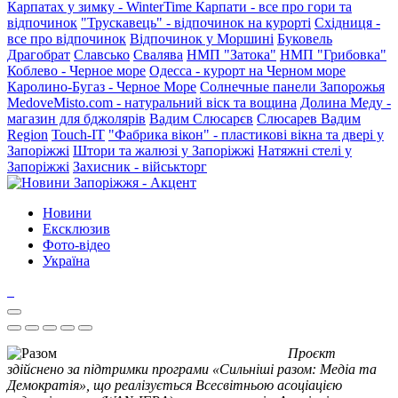
Карпатах у зимку - WinterTime
Карпати - все про гори та
відпочинок
"Трускавець" - відпочинок на курорті
Східниця -
все про відпочинок
Відпочинок у Моршині
Буковель
Драгобрат
Славсько
Свалява
НМП "Затока"
НМП "Грибовка"
Коблево - Черное море
Одесса - курорт на Черном море
Каролино-Бугаз - Черное Море
Солнечные панели Запорожья
MedoveMisto.com - натуральний віск та вощина
Долина Меду -
магазин для бджолярів
Вадим Слюсарєв
Слюсарев Вадим
Region
Touch-IT
"Фабрика вікон" - пластикові вікна та двері у
Запоріжжі
Штори та жалюзі у Запоріжжі
Натяжні стелі у
Запоріжжі
Захисник - військторг
Новини
Ексклюзив
Фото-відео
Україна
Проєкт
здійснено за підтримки програми «Сильніші разом: Медіа та
Демократія», що реалізується Всесвітньою асоціацією