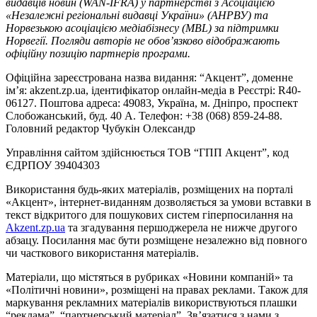
видавців новин (WAN-IFRA) у партнерстві з Асоціацією
«Незалежні регіональні видавці України» (АНРВУ) та
Норвезькою асоціацією медіабізнесу (MBL) за підтримки
Норвегії. Погляди авторів не обов’язково відображають
офіційну позицію партнерів програми.
Офіційна зареєстрована назва видання: “Акцент”, доменне
ім’я: akzent.zp.ua, ідентифікатор онлайн-медіа в Реєстрі: R40-
06127. Поштова адреса: 49083, Україна, м. Дніпро, проспект
Слобожанський, буд. 40 А. Телефон: +38 (068) 859-24-88.
Головний редактор Чубукін Олександр
Управління сайтом здійснюється ТОВ “ГПП Акцент”, код
ЄДРПОУ 39404303
Використання будь-яких матеріалів, розміщених на порталі
«Акцент», інтернет-виданням дозволяється за умови вставки в
текст відкритого для пошукових систем гіперпосилання на
Akzent.zp.ua
та згадування першоджерела не нижче другого
абзацу. Посилання має бути розміщене незалежно від повного
чи часткового використання матеріалів.
Матеріали, що містяться в рубриках «Новини компаній» та
«Політичні новини», розміщені на правах реклами. Також для
маркування рекламних матеріалів використвуються плашки
“реклама”, “партнерський матеріал”. Зв’язатися з нами з