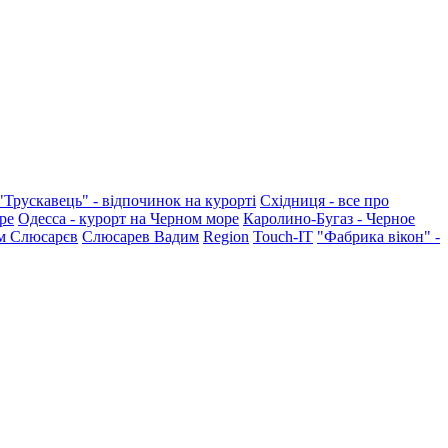
"Трускавець" - відпочинок на курорті
Східниця - все про
ре
Одесса - курорт на Черном море
Каролино-Бугаз - Черное
м Слюсарєв
Слюсарев Вадим
Region
Touch-IT
"Фабрика вікон" -