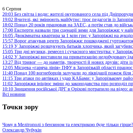
6 Серпня
20:03
Без світла і води: жителі окупованого села під Дніпрору
19:02
Вчителі, які змінюють майбутнє: троє педагогів із Запор
18:02
Понад 20 років працював на ЗАЕС, а потім став до війська:
17:00
Експерти назвали три сценарії зими для Запоріжжя: у на
16:05
Двокімнатна квартира за 1 млн грн: у Запоріжжі на аук
15:57
Ворог атакував центр Запоріжжя: пошкоджені гуртожито
15:19
У Запоріжжі розшукують батьків хлопчика, який загубив
15:05
Три дні музики, ремесел і сучасного мистецтва: у Запор
14:02
У Запоріжжі виставили на приватизацію недобудовану їд
13:27
Від тривог — до наметів, творчості й нових друзів: діти
12:05
Місцева «гаряча лінія» ПФУ в Запорізькій області працює 
11:40
Понад 100 вогнеборців залучали до ліквідації пожеж біл
11:15
Три атаки по автівках і удар КАБами: у Запорізькому райо
11:02
Запоріжжя ініціює зміни до законодавства про розподіл 
10:10
Знищення російської ДРГ в Оріхові потрапило на відео: а
Всі новини
Точки зору
Чому в Мелітополі з бензином та електрикою буде тільки гірше
Олександр Чубукін