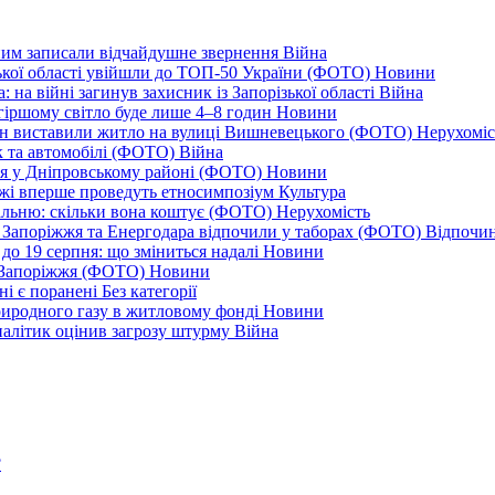
дним записали відчайдушне звернення
Війна
ізької області увійшли до ТОП-50 України (ФОТО)
Новини
 на війні загинув захисник із Запорізької області
Війна
йгіршому світло буде лише 4–8 годин
Новини
ціон виставили житло на вулиці Вишневецького (ФОТО)
Нерухоміс
к та автомобілі (ФОТО)
Війна
ся у Дніпровському районі (ФОТО)
Новини
іжжі вперше проведуть етносимпозіум
Культура
альню: скільки вона коштує (ФОТО)
Нерухомість
 із Запоріжжя та Енергодара відпочили у таборах (ФОТО)
Відпочи
до 19 серпня: що зміниться надалі
Новини
я Запоріжжя (ФОТО)
Новини
ні є поранені
Без категорії
природного газу в житловому фонді
Новини
налітик оцінив загрозу штурму
Війна
?