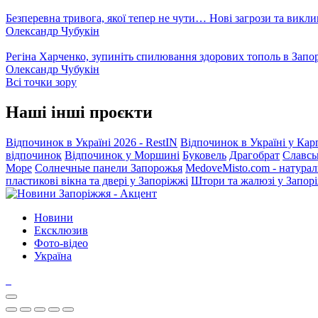
Безперевна тривога, якої тепер не чути… Нові загрози та викли
Олександр Чубукін
Регіна Харченко, зупиніть спилювання здорових тополь в Запо
Олександр Чубукін
Всі точки зору
Наші інші проєкти
Відпочинок в Україні 2026 - RestIN
Відпочинок в Україні у Кар
відпочинок
Відпочинок у Моршині
Буковель
Драгобрат
Славсь
Море
Солнечные панели Запорожья
MedoveMisto.com - натурал
пластикові вікна та двері у Запоріжжі
Штори та жалюзі у Запор
Новини
Ексклюзив
Фото-відео
Україна