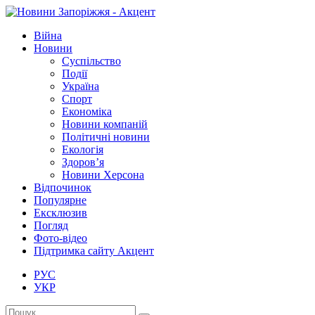
Війна
Новини
Суспільство
Події
Україна
Спорт
Економіка
Новини компаній
Політичні новини
Екологія
Здоров’я
Новини Херсона
Відпочинок
Популярне
Ексклюзив
Погляд
Фото-відео
Підтримка сайту Акцент
РУС
УКР