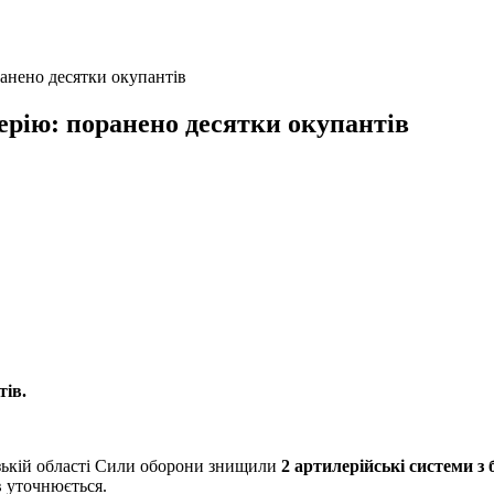
анено десятки окупантів
ерію: поранено десятки окупантів
тів.
ізькій області Сили оборони знищили
2 артилерійські системи з
в уточнюється.