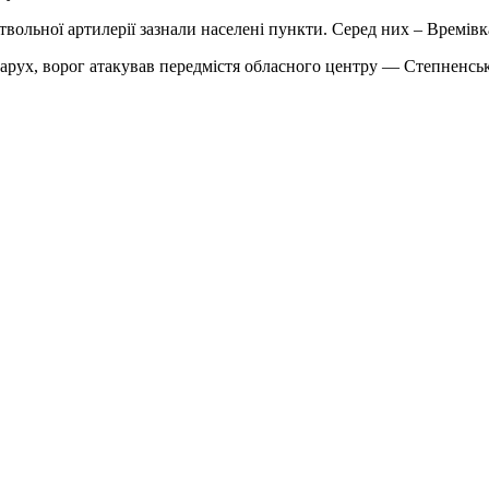
ствольної артилерії зазнали населені пункти. Серед них – Времів
арух, ворог атакував передмістя обласного центру — Степненсь