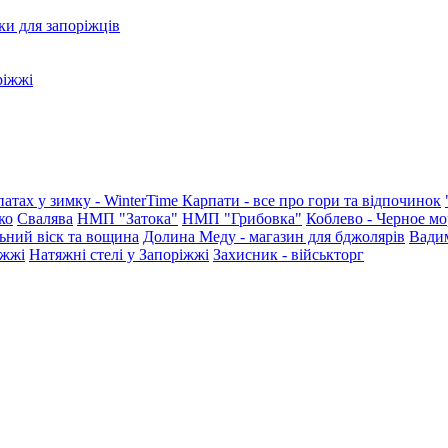
ки для запоріжців
ріжжі
патах у зимку - WinterTime
Карпати - все про гори та відпочинок
ко
Свалява
НМП "Затока"
НМП "Грибовка"
Коблево - Черное мо
ьний віск та вощина
Долина Меду - магазин для бджолярів
Вади
іжжі
Натяжні стелі у Запоріжжі
Захисник - військторг