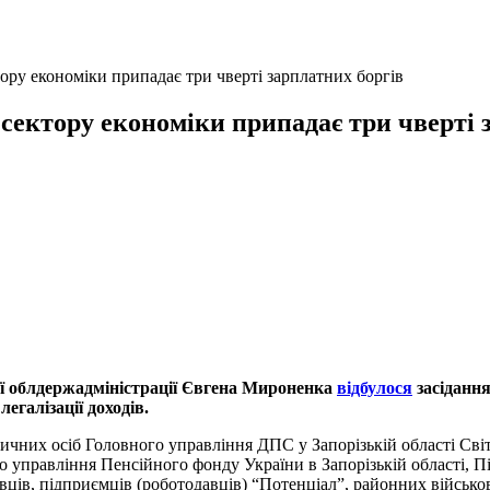
ору економіки припадає три чверті зарплатних боргів
 сектору економіки припадає три чверті 
ої облдержадміністрації Євгена Мироненка
відбулося
засідання
егалізації доходів.
зичних осіб Головного управління ДПС у Запорізькій області Світ
о управління Пенсійного фонду України в Запорізькій області, 
ців, підприємців (роботодавців) “Потенціал”, районних військов