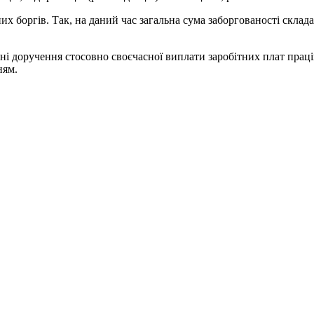
х боргів. Так, на даний час загальна сума заборгованості склада
ні доручення стосовно своєчасної виплати заробітних плат прац
ням.