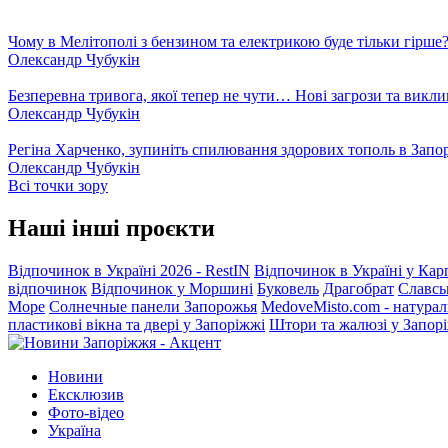
Чому в Мелітополі з бензином та електрикою буде тільки гірше
Олександр Чубукін
Безперевна тривога, якої тепер не чути… Нові загрози та викли
Олександр Чубукін
Регіна Харченко, зупиніть спилювання здорових тополь в Запо
Олександр Чубукін
Всі точки зору
Наші інші проєкти
Відпочинок в Україні 2026 - RestIN
Відпочинок в Україні у Кар
відпочинок
Відпочинок у Моршині
Буковель
Драгобрат
Славсь
Море
Солнечные панели Запорожья
MedoveMisto.com - натурал
пластикові вікна та двері у Запоріжжі
Штори та жалюзі у Запор
Новини
Ексклюзив
Фото-відео
Україна