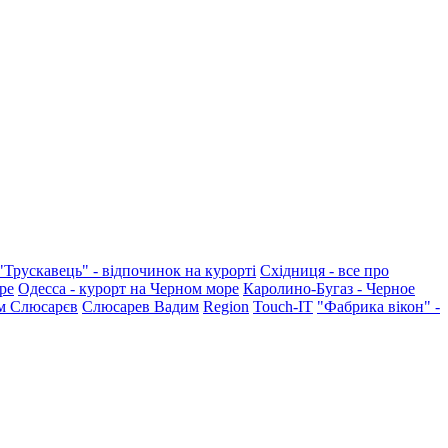
"Трускавець" - відпочинок на курорті
Східниця - все про
ре
Одесса - курорт на Черном море
Каролино-Бугаз - Черное
м Слюсарєв
Слюсарев Вадим
Region
Touch-IT
"Фабрика вікон" -