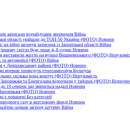
дним записали відчайдушне звернення
Війна
ізької області увійшли до ТОП-50 України (ФОТО)
Новини
 на війні загинув захисник із Запорізької області
Війна
йгіршому світло буде лише 4–8 годин
Новини
ціон виставили житло на вулиці Вишневецького (ФОТО)
Нерухоміс
к та автомобілі (ФОТО)
Війна
ся у Дніпровському районі (ФОТО)
Новини
іжжі вперше проведуть етносимпозіум
Культура
альню: скільки вона коштує (ФОТО)
Нерухомість
 із Запоріжжя та Енергодара відпочили у таборах (ФОТО)
Відпочи
до 19 серпня: що зміниться надалі
Новини
я Запоріжжя (ФОТО)
Новини
ні є поранені
Без категорії
природного газу в житловому фонді
Новини
налітик оцінив загрозу штурму
Війна