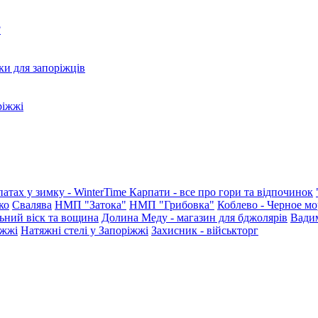
?
ки для запоріжців
ріжжі
патах у зимку - WinterTime
Карпати - все про гори та відпочинок
ко
Свалява
НМП "Затока"
НМП "Грибовка"
Коблево - Черное мо
ьний віск та вощина
Долина Меду - магазин для бджолярів
Вади
іжжі
Натяжні стелі у Запоріжжі
Захисник - військторг