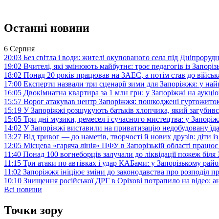
Останні новини
6 Серпня
20:03
Без світла і води: жителі окупованого села під Дніпрору
19:02
Вчителі, які змінюють майбутнє: троє педагогів із Запор
18:02
Понад 20 років працював на ЗАЕС, а потім став до війська:
17:00
Експерти назвали три сценарії зими для Запоріжжя: у на
16:05
Двокімнатна квартира за 1 млн грн: у Запоріжжі на аук
15:57
Ворог атакував центр Запоріжжя: пошкоджені гуртожито
15:19
У Запоріжжі розшукують батьків хлопчика, який загубив
15:05
Три дні музики, ремесел і сучасного мистецтва: у Запор
14:02
У Запоріжжі виставили на приватизацію недобудовану їд
13:27
Від тривог — до наметів, творчості й нових друзів: діти
12:05
Місцева «гаряча лінія» ПФУ в Запорізькій області працює 
11:40
Понад 100 вогнеборців залучали до ліквідації пожеж біл
11:15
Три атаки по автівках і удар КАБами: у Запорізькому райо
11:02
Запоріжжя ініціює зміни до законодавства про розподіл 
10:10
Знищення російської ДРГ в Оріхові потрапило на відео: а
Всі новини
Точки зору