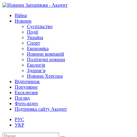
Війна
Новини
Суспільство
Події
Україна
Спорт
Економіка
Новини компаній
Політичні новини
Екологія
Здоров’я
Новини Херсона
Відпочинок
Популярне
Ексклюзив
Погляд
Фото-відео
Підтримка сайту Акцент
РУС
УКР