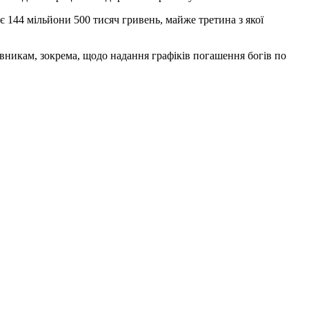
є 144 мільйони 500 тисяч гривень, майже третина з якої
івникам, зокрема, щодо надання графіків погашення богів по