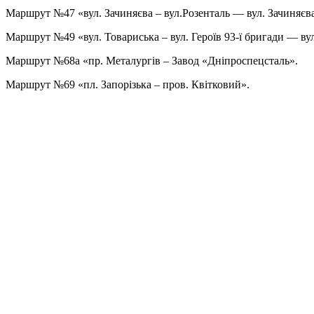
Маршрут №47 «вул. Зачиняєва – вул.Розенталь — вул. Зачиняєв
Маршрут №49 «вул. Товариська – вул. Героїв 93-ї бригади — ву
Маршрут №68а «пр. Металургів – Завод «Дніпроспецсталь».
Маршрут №69 «пл. Запорізька – пров. Квітковий».