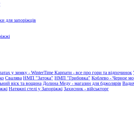
?
ки для запоріжців
ріжжі
патах у зимку - WinterTime
Карпати - все про гори та відпочинок
ко
Свалява
НМП "Затока"
НМП "Грибовка"
Коблево - Черное мо
ьний віск та вощина
Долина Меду - магазин для бджолярів
Вади
іжжі
Натяжні стелі у Запоріжжі
Захисник - військторг