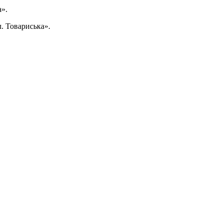
а».
л. Товариська».