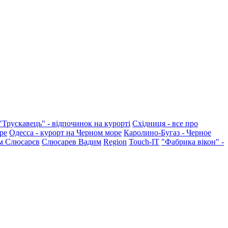
"Трускавець" - відпочинок на курорті
Східниця - все про
ре
Одесса - курорт на Черном море
Каролино-Бугаз - Черное
м Слюсарєв
Слюсарев Вадим
Region
Touch-IT
"Фабрика вікон" -