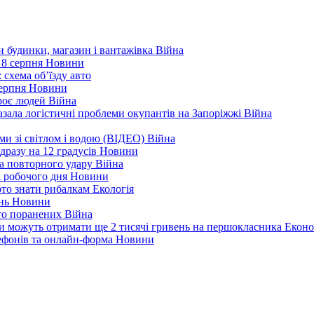
ли будинки, магазин і вантажівка
Війна
 8 серпня
Новини
 схема об’їзду
авто
серпня
Новини
троє людей
Війна
зала логістичні проблеми окупантів на Запоріжжі
Війна
еми зі світлом і водою (ВІДЕО)
Війна
дразу на 12 градусів
Новини
а повторного удару
Війна
і робочого дня
Новини
арто знати рибалкам
Екологія
ень
Новини
ато поранених
Війна
ни можуть отримати ще 2 тисячі гривень на першокласника
Еконо
лефонів та онлайн-форма
Новини