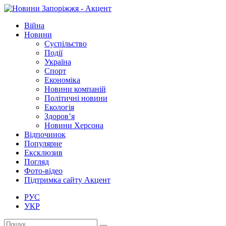
Війна
Новини
Суспільство
Події
Україна
Спорт
Економіка
Новини компаній
Політичні новини
Екологія
Здоров’я
Новини Херсона
Відпочинок
Популярне
Ексклюзив
Погляд
Фото-відео
Підтримка сайту Акцент
РУС
УКР