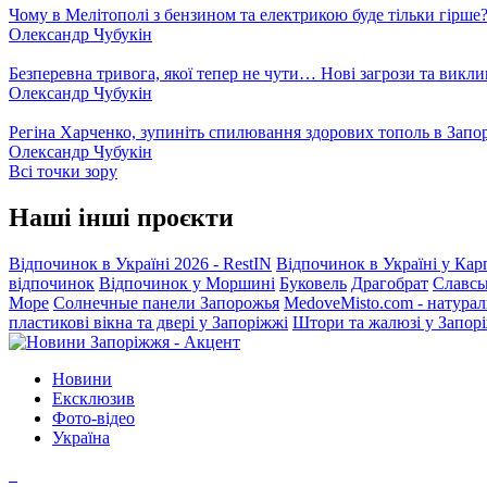
Чому в Мелітополі з бензином та електрикою буде тільки гірше
Олександр Чубукін
Безперевна тривога, якої тепер не чути… Нові загрози та викли
Олександр Чубукін
Регіна Харченко, зупиніть спилювання здорових тополь в Запо
Олександр Чубукін
Всі точки зору
Наші інші проєкти
Відпочинок в Україні 2026 - RestIN
Відпочинок в Україні у Кар
відпочинок
Відпочинок у Моршині
Буковель
Драгобрат
Славсь
Море
Солнечные панели Запорожья
MedoveMisto.com - натурал
пластикові вікна та двері у Запоріжжі
Штори та жалюзі у Запор
Новини
Ексклюзив
Фото-відео
Україна