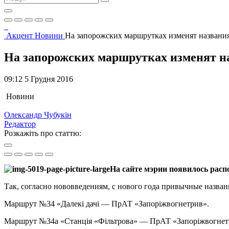
Акцент
Новини
На запорожских маршрутках изменят названи
На запорожских маршрутках изменят н
09:12 5 Грудня 2016
Новини
Олександр Чубукін
Редактор
Розкажіть про статтю:
На сайте мэрии появилось расп
Так, согласно нововведениям, с нового года привычные назван
Маршрут №34 «Далекі дачі — ПрАТ «Запоріжвогнетрив».
Маршрут №34а «Станція «Фільтрова» — ПрАТ «Запоріжвогнет