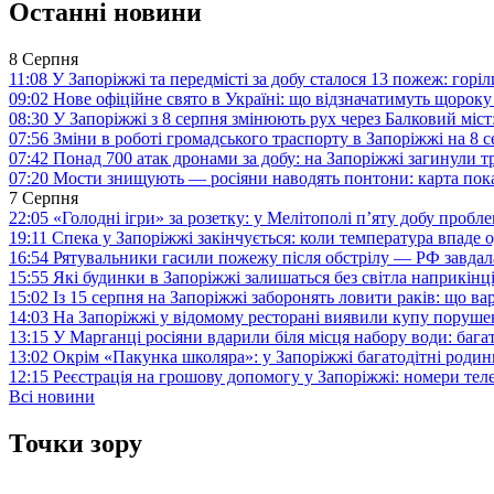
Останні новини
8 Серпня
11:08
У Запоріжжі та передмісті за добу сталося 13 пожеж: горі
09:02
Нове офіційне свято в Україні: що відзначатимуть щороку
08:30
У Запоріжжі з 8 серпня змінюють рух через Балковий міст:
07:56
Зміни в роботі громадського траспорту в Запоріжжі на 8 
07:42
Понад 700 атак дронами за добу: на Запоріжжі загинули 
07:20
Мости знищують — росіяни наводять понтони: карта пока
7 Серпня
22:05
«Голодні ігри» за розетку: у Мелітополі п’яту добу пробл
19:11
Спека у Запоріжжі закінчується: коли температура впаде о
16:54
Рятувальники гасили пожежу після обстрілу — РФ завдал
15:55
Які будинки в Запоріжжі залишаться без світла наприкінц
15:02
Із 15 серпня на Запоріжжі заборонять ловити раків: що в
14:03
На Запоріжжі у відомому ресторані виявили купу поруш
13:15
У Марганці росіяни вдарили біля місця набору води: баг
13:02
Окрім «Пакунка школяра»: у Запоріжжі багатодітні роди
12:15
Реєстрація на грошову допомогу у Запоріжжі: номери те
Всі новини
Точки зору