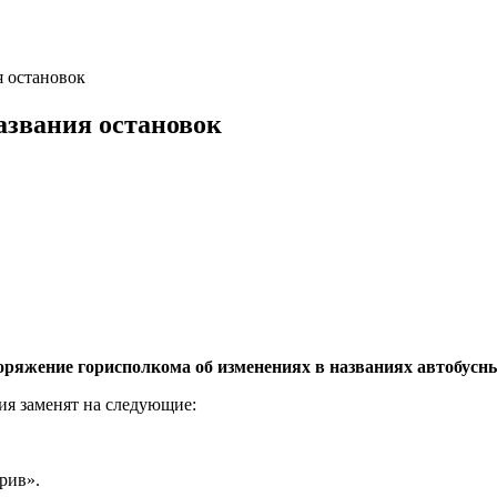
я остановок
азвания остановок
оряжение горисполкома об изменениях в названиях автобус
ия заменят на следующие:
рив».