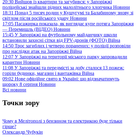
20:30
Вийшов із квартири та загубився: у Запоріжжі
поліцейські знайшли рідних малолітнього хлопчика
Новини
18:31
Понад 5 тисяч родин у Кушугумі та Балабиному знову зі
світлом після російського удару
Новини
17:05
Пасажирка показала, як виглядає купе потяга Запоріжжя
— Перемишль (ВІДЕО)
Новини
15:45
У Запоріжжі на футбольному майданчику школи
встановили захисні сітки від FPV-дронів (ФОТО)
Війна
14:50
Троє загиблих і четверо поранених: у поліції розповіли
про наслідки атак на Запоріжжі
Війна
12:07
У Запоріжжі на території міського парку запровадили
карантин
Новини
11:08
У Запоріжжі та передмісті за добу сталося 13 пожеж:
горіли будинки, магазин і вантажівка
Війна
09:02
Нове офіційне свято в Україні: що відзначатимуть
щороку 8 серпня
Новини
Всі новини
Точки зору
Чому в Мелітополі з бензином та електрикою буде тільки
гірше?
Олександр Чубукін