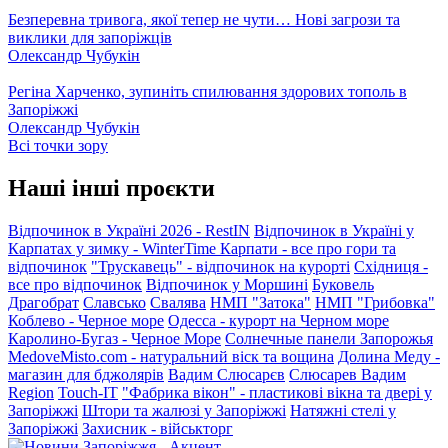
Безперевна тривога, якої тепер не чути… Нові загрози та
виклики для запоріжців
Олександр Чубукін
Регіна Харченко, зупиніть спилювання здорових тополь в
Запоріжжі
Олександр Чубукін
Всі точки зору
Наші інші проєкти
Відпочинок в Україні 2026 - RestIN
Відпочинок в Україні у
Карпатах у зимку - WinterTime
Карпати - все про гори та
відпочинок
"Трускавець" - відпочинок на курорті
Східниця -
все про відпочинок
Відпочинок у Моршині
Буковель
Драгобрат
Славсько
Свалява
НМП "Затока"
НМП "Грибовка"
Коблево - Черное море
Одесса - курорт на Черном море
Каролино-Бугаз - Черное Море
Солнечные панели Запорожья
MedoveMisto.com - натуральний віск та вощина
Долина Меду -
магазин для бджолярів
Вадим Слюсарєв
Слюсарев Вадим
Region
Touch-IT
"Фабрика вікон" - пластикові вікна та двері у
Запоріжжі
Штори та жалюзі у Запоріжжі
Натяжні стелі у
Запоріжжі
Захисник - військторг