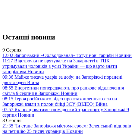
Останні новини
9 Серпня
12:02
Запорізький «Облводоканал» готує нові тарифи
Новини
11:27
Відстрочка не врятувала: на Закарпатті в ТЦК
утримували чоловіків з усієї України — що варто знати
запоріжцям
Новини
09:36
Майже тисяча ударів за добу: на Запоріжжі поранені
двоє людей
Війна
08:55
Енергетики попереджають про ранкове відключення
світла 9 серпня в Запоріжжі
Новини
08:15
Героя російського відео про «захоплення» села на
Запоріжжі взяли в полон бійці ЗСУ (ВІДЕО)
Війна
07:57
Як працюватиме громадський транспорт у Запоріжжі 9
серпня
Новини
8 Серпня
21:35
Чи стане Запоріжжя містом-героєм: Зеленський відповів
на петицію 25 тисяч українців
Новини