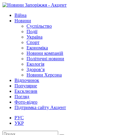
Війна
Новини
Суспільство
Події
Україна
Спорт
Економіка
Новини компаній
Політичні новини
Екологія
Здоров’я
Новини Херсона
Відпочинок
Популярне
Ексклюзив
Погляд
Фото-відео
Підтримка сайту Акцент
РУС
УКР