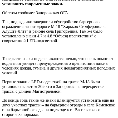
установить современные знаки.
Об этом сообщает Запорожская ОГА.
Так, подрядчики завершили обустройство барьерного
ограждения на автодороге М-18 “Харьков-Симферополь-
Алушта-Ялта” в районе села Григорьевка. Там же было
установлено знаки 4.7 и 4.8 “Объезд препятствия” с
современной LED-подсветкой.
Теперь эти знаки подсвечиваются ночью, что очень помогает
водителям увидеть предупреждения о препятствии даже в
условиях дождя, тумана и других неблагоприятных погодных
условий.
Первые знаки с LED-подсветкой на трассе М-18 были
установлены летом 2020-го в Запорожье на перекрестке
трассы с улицей Магистральной.
До конца года такие же знаки планируется установить еще на
двух участках трассы – на барьерной ограды в селе Каменское
и на барьерной ограды на подъезде к г.. Васильевка со
стороны Запорожья.