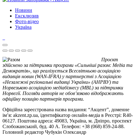
Новини
Ексклюзив
Фото-відео
Україна
Проєкт
здійснено за підтримки програми «Сильніші разом: Медіа та
Демократія», що реалізується Всесвітньою асоціацією
видавців новин (WAN-IFRA) у партнерстві з Асоціацією
«Незалежні регіональні видавці України» (АНРВУ) та
Норвезькою асоціацією медіабізнесу (MBL) за підтримки
Норвегії. Погляди авторів не обов’язково відображають
офіційну позицію партнерів програми.
Офіційна зареєстрована назва видання: “Акцент”, доменне
ім’я: akzent.zp.ua, ідентифікатор онлайн-медіа в Реєстрі: R40-
06127. Поштова адреса: 49083, Україна, м. Дніпро, проспект
Слобожанський, буд. 40 А. Телефон: +38 (068) 859-24-88.
Головний редактор Чубукін Олександр