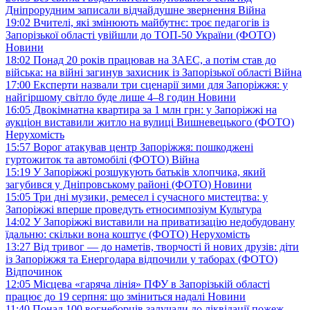
Дніпрорудним записали відчайдушне звернення
Війна
19:02
Вчителі, які змінюють майбутнє: троє педагогів із
Запорізької області увійшли до ТОП-50 України (ФОТО)
Новини
18:02
Понад 20 років працював на ЗАЕС, а потім став до
війська: на війні загинув захисник із Запорізької області
Війна
17:00
Експерти назвали три сценарії зими для Запоріжжя: у
найгіршому світло буде лише 4–8 годин
Новини
16:05
Двокімнатна квартира за 1 млн грн: у Запоріжжі на
аукціон виставили житло на вулиці Вишневецького (ФОТО)
Нерухомість
15:57
Ворог атакував центр Запоріжжя: пошкоджені
гуртожиток та автомобілі (ФОТО)
Війна
15:19
У Запоріжжі розшукують батьків хлопчика, який
загубився у Дніпровському районі (ФОТО)
Новини
15:05
Три дні музики, ремесел і сучасного мистецтва: у
Запоріжжі вперше проведуть етносимпозіум
Культура
14:02
У Запоріжжі виставили на приватизацію недобудовану
їдальню: скільки вона коштує (ФОТО)
Нерухомість
13:27
Від тривог — до наметів, творчості й нових друзів: діти
із Запоріжжя та Енергодара відпочили у таборах (ФОТО)
Відпочинок
12:05
Місцева «гаряча лінія» ПФУ в Запорізькій області
працює до 19 серпня: що зміниться надалі
Новини
11:40
Понад 100 вогнеборців залучали до ліквідації пожеж