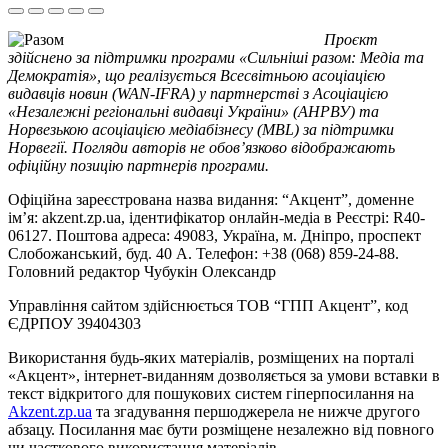
Проєкт
здійснено за підтримки програми «Сильніші разом: Медіа та
Демократія», що реалізується Всесвітньою асоціацією
видавців новин (WAN-IFRA) у партнерстві з Асоціацією
«Незалежні регіональні видавці України» (АНРВУ) та
Норвезькою асоціацією медіабізнесу (MBL) за підтримки
Норвегії. Погляди авторів не обов’язково відображають
офіційну позицію партнерів програми.
Офіційна зареєстрована назва видання: “Акцент”, доменне
ім’я: akzent.zp.ua, ідентифікатор онлайн-медіа в Реєстрі: R40-
06127. Поштова адреса: 49083, Україна, м. Дніпро, проспект
Слобожанський, буд. 40 А. Телефон: +38 (068) 859-24-88.
Головний редактор Чубукін Олександр
Управління сайтом здійснюється ТОВ “ГПП Акцент”, код
ЄДРПОУ 39404303
Використання будь-яких матеріалів, розміщених на порталі
«Акцент», інтернет-виданням дозволяється за умови вставки в
текст відкритого для пошукових систем гіперпосилання на
Akzent.zp.ua
та згадування першоджерела не нижче другого
абзацу. Посилання має бути розміщене незалежно від повного
чи часткового використання матеріалів.