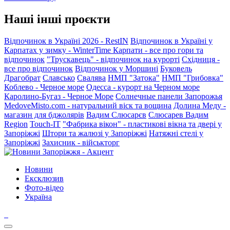
Наші інші проєкти
Відпочинок в Україні 2026 - RestIN
Відпочинок в Україні у
Карпатах у зимку - WinterTime
Карпати - все про гори та
відпочинок
"Трускавець" - відпочинок на курорті
Східниця -
все про відпочинок
Відпочинок у Моршині
Буковель
Драгобрат
Славсько
Свалява
НМП "Затока"
НМП "Грибовка"
Коблево - Черное море
Одесса - курорт на Черном море
Каролино-Бугаз - Черное Море
Солнечные панели Запорожья
MedoveMisto.com - натуральний віск та вощина
Долина Меду -
магазин для бджолярів
Вадим Слюсарєв
Слюсарев Вадим
Region
Touch-IT
"Фабрика вікон" - пластикові вікна та двері у
Запоріжжі
Штори та жалюзі у Запоріжжі
Натяжні стелі у
Запоріжжі
Захисник - військторг
Новини
Ексклюзив
Фото-відео
Україна