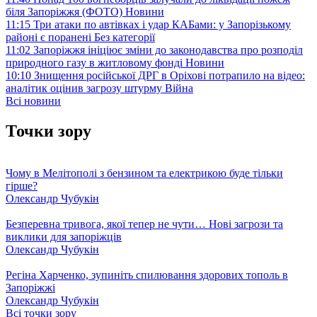
біля Запоріжжя (ФОТО)
Новини
11:15
Три атаки по автівках і удар КАБами: у Запорізькому
районі є поранені
Без категорії
11:02
Запоріжжя ініціює зміни до законодавства про розподіл
природного газу в житловому фонді
Новини
10:10
Знищення російської ДРГ в Оріхові потрапило на відео:
аналітик оцінив загрозу штурму
Війна
Всі новини
Точки зору
Чому в Мелітополі з бензином та електрикою буде тільки
гірше?
Олександр Чубукін
Безперевна тривога, якої тепер не чути… Нові загрози та
виклики для запоріжців
Олександр Чубукін
Регіна Харченко, зупиніть спилювання здорових тополь в
Запоріжжі
Олександр Чубукін
Всі точки зору