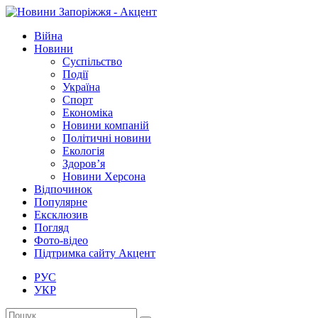
Війна
Новини
Суспільство
Події
Україна
Спорт
Економіка
Новини компаній
Політичні новини
Екологія
Здоров’я
Новини Херсона
Відпочинок
Популярне
Ексклюзив
Погляд
Фото-відео
Підтримка сайту Акцент
РУС
УКР