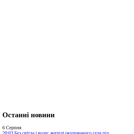
Останні новини
6 Серпня
20:03
Без світла і води: жителі окупованого села під