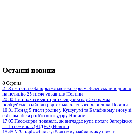
Останні новини
8 Серпня
21:35
Чи стане Запоріжжя містом-героєм: Зеленський відповів
на петицію 25 тисяч українців
Новини
20:30
Вийшов із квартири та загубився: у Запоріжжі
поліцейські знайшли рідних малолітнього хлопчика
Новини
18:31
Понад 5 тисяч родин у Кушугумі та Балабиному знову зі
світлом після російського удару
Новини
17:05
Пасажирка показала, як виглядає купе потяга Запоріжжя
— Перемишль (ВІДЕО)
Новини
15:45
У Запоріжжі на футбольному майданчику школи