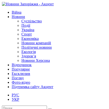
Війна
Новини
Суспільство
Події
Україна
Спорт
Економіка
Новини компаній
Політичні новини
Екологія
Здоров’я
Новини Херсона
Відпочинок
Популярне
Ексклюзив
Погляд
Фото-відео
Підтримка сайту Акцент
РУС
УКР