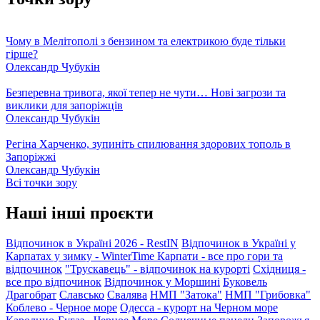
Чому в Мелітополі з бензином та електрикою буде тільки
гірше?
Олександр Чубукін
Безперевна тривога, якої тепер не чути… Нові загрози та
виклики для запоріжців
Олександр Чубукін
Регіна Харченко, зупиніть спилювання здорових тополь в
Запоріжжі
Олександр Чубукін
Всі точки зору
Наші інші проєкти
Відпочинок в Україні 2026 - RestIN
Відпочинок в Україні у
Карпатах у зимку - WinterTime
Карпати - все про гори та
відпочинок
"Трускавець" - відпочинок на курорті
Східниця -
все про відпочинок
Відпочинок у Моршині
Буковель
Драгобрат
Славсько
Свалява
НМП "Затока"
НМП "Грибовка"
Коблево - Черное море
Одесса - курорт на Черном море