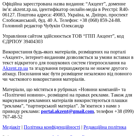
Офіційна зареєстрована назва видання: “Акцент”, доменне
ім’я: akzent.zp.ua, ідентифікатор онлайн-медіа в Реєстрі: R40-
06127. Поштова адреса: 49083, Україна, м. Дніпро, проспект
Слобожанський, буд. 40 А. Телефон: +38 (068) 859-24-88.
Головний редактор Чубукін Олександр
Управління сайтом здійснюється ТОВ “ГПП Акцент”, код
ЄДРПОУ 39404303
Використання будь-яких матеріалів, розміщених на порталі
«Акцент», інтернет-виданням дозволяється за умови вставки в
текст відкритого для пошукових систем гіперпосилання на
Akzent.zp.ua
та згадування першоджерела не нижче другого
абзацу. Посилання має бути розміщене незалежно від повного
чи часткового використання матеріалів.
Матеріали, що містяться в рубриках «Новини компаній» та
«Політичні новини», розміщені на правах реклами. Також для
маркування рекламних матеріалів використвуються плашки
“реклама”, “партнерський матеріал”. Зв’язатися з нами з
приводу реклами:
portal.akzent@gmail.com
, телефон +38 (099)
767-48-52
Медіакіт
|
Політика конфіденційності
|
Редакційна політика