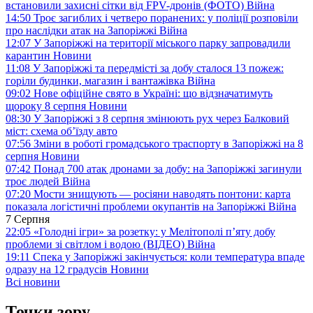
встановили захисні сітки від FPV-дронів (ФОТО)
Війна
14:50
Троє загиблих і четверо поранених: у поліції розповіли
про наслідки атак на Запоріжжі
Війна
12:07
У Запоріжжі на території міського парку запровадили
карантин
Новини
11:08
У Запоріжжі та передмісті за добу сталося 13 пожеж:
горіли будинки, магазин і вантажівка
Війна
09:02
Нове офіційне свято в Україні: що відзначатимуть
щороку 8 серпня
Новини
08:30
У Запоріжжі з 8 серпня змінюють рух через Балковий
міст: схема об’їзду
авто
07:56
Зміни в роботі громадського траспорту в Запоріжжі на 8
серпня
Новини
07:42
Понад 700 атак дронами за добу: на Запоріжжі загинули
троє людей
Війна
07:20
Мости знищують — росіяни наводять понтони: карта
показала логістичні проблеми окупантів на Запоріжжі
Війна
7 Серпня
22:05
«Голодні ігри» за розетку: у Мелітополі п’яту добу
проблеми зі світлом і водою (ВІДЕО)
Війна
19:11
Спека у Запоріжжі закінчується: коли температура впаде
одразу на 12 градусів
Новини
Всі новини
Точки зору