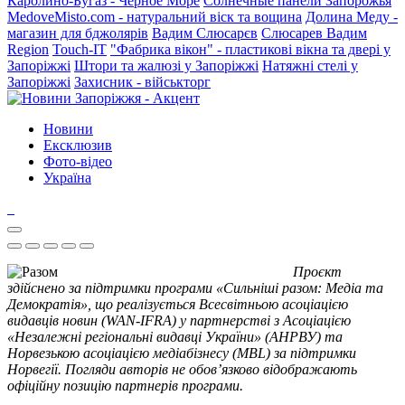
Каролино-Бугаз - Черное Море
Солнечные панели Запорожья
MedoveMisto.com - натуральний віск та вощина
Долина Меду -
магазин для бджолярів
Вадим Слюсарєв
Слюсарев Вадим
Region
Touch-IT
"Фабрика вікон" - пластикові вікна та двері у
Запоріжжі
Штори та жалюзі у Запоріжжі
Натяжні стелі у
Запоріжжі
Захисник - військторг
Новини
Ексклюзив
Фото-відео
Україна
Проєкт
здійснено за підтримки програми «Сильніші разом: Медіа та
Демократія», що реалізується Всесвітньою асоціацією
видавців новин (WAN-IFRA) у партнерстві з Асоціацією
«Незалежні регіональні видавці України» (АНРВУ) та
Норвезькою асоціацією медіабізнесу (MBL) за підтримки
Норвегії. Погляди авторів не обов’язково відображають
офіційну позицію партнерів програми.