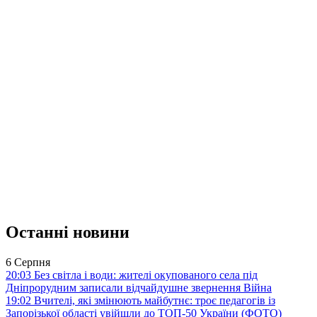
Останні новини
6 Серпня
20:03
Без світла і води: жителі окупованого села під
Дніпрорудним записали відчайдушне звернення
Війна
19:02
Вчителі, які змінюють майбутнє: троє педагогів із
Запорізької області увійшли до ТОП-50 України (ФОТО)