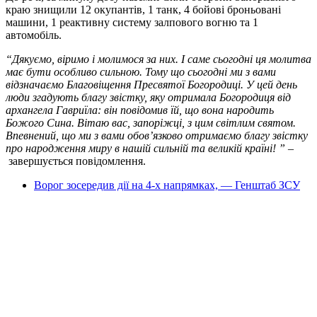
краю знищили 12 окупантів, 1 танк, 4 бойові броньовані
машини, 1 реактивну систему залпового вогню та 1
автомобіль.
“Дякуємо, віримо і молимося за них. І саме сьогодні ця молитва
має бути особливо сильною. Тому що сьогодні ми з вами
відзначаємо Благовіщення Пресвятої Богородиці. У цей день
люди згадують благу звістку, яку отримала Богородиця від
архангела Гавриїла: він повідомив їй, що вона народить
Божого Сина. Вітаю вас, запоріжці, з цим світлим святом.
Впевнений, що ми з вами обов’язково отримаємо благу звістку
про народження миру в нашій сильній та великій країні! ”
–
завершується повідомлення.
Ворог зосередив дії на 4-х напрямках, — Генштаб ЗСУ