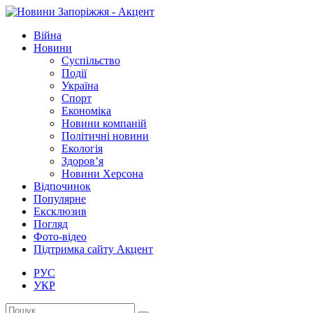
Війна
Новини
Суспільство
Події
Україна
Спорт
Економіка
Новини компаній
Політичні новини
Екологія
Здоров’я
Новини Херсона
Відпочинок
Популярне
Ексклюзив
Погляд
Фото-відео
Підтримка сайту Акцент
РУС
УКР