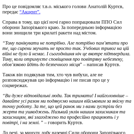
Про це повідомляє т.в.о. міського голови Анатолій Куртєв,
передає
“Акцент”.
Справа в тому, що цієї ночі гарно попрацювали ППО Сил
оборони Запорізького краю. За попередньою інформацією
вони знищили три крилаті ракети над містом.
“Тому панікувати не потрібно. Але потрібно пам’ятати про
те, що сирени звучать не просто так. Учбових тривог на цій
війні не було й немає. І сьогоднішня ніч це вкотре підтвердила.
Тому, коли отримуєте сповіщення про повітряну небезпеку,
обов’язково йдіть до безпечного місця
” – написав Куртєв.
Також він подякував тим, хто чув вибухи, але не
розповсюджував цю інформацію і не писав про це у
соцмережах.
“Ви дуже відповідальні люди. Так тримати! І найголовніше –
давайте усі разом ми подякуємо нашим військовим за якісну та
точну роботу. За те, що цей ранок ми з вами зустріли без
жертв та ушкоджень. Низький уклін нашим захисникам та
захисницям, які злагоджено та професійно працюють і у
повітрі, і на землі.
” – говорить Куртєв.
До речі, за минулу добу наземні Сили оборони Запорізького