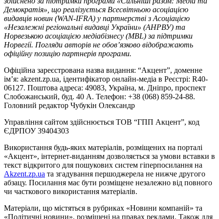
здійснено за підтримки програми «Сильніші разом: Медіа та
Демократія», що реалізується Всесвітньою асоціацією
видавців новин (WAN-IFRA) у партнерстві з Асоціацією
«Незалежні регіональні видавці України» (АНРВУ) та
Норвезькою асоціацією медіабізнесу (MBL) за підтримки
Норвегії. Погляди авторів не обов’язково відображають
офіційну позицію партнерів програми.
Офіційна зареєстрована назва видання: “Акцент”, доменне
ім’я: akzent.zp.ua, ідентифікатор онлайн-медіа в Реєстрі: R40-
06127. Поштова адреса: 49083, Україна, м. Дніпро, проспект
Слобожанський, буд. 40 А. Телефон: +38 (068) 859-24-88.
Головний редактор Чубукін Олександр
Управління сайтом здійснюється ТОВ “ГПП Акцент”, код
ЄДРПОУ 39404303
Використання будь-яких матеріалів, розміщених на порталі
«Акцент», інтернет-виданням дозволяється за умови вставки в
текст відкритого для пошукових систем гіперпосилання на
Akzent.zp.ua
та згадування першоджерела не нижче другого
абзацу. Посилання має бути розміщене незалежно від повного
чи часткового використання матеріалів.
Матеріали, що містяться в рубриках «Новини компаній» та
«Політичні новини», розміщені на правах реклами. Також для