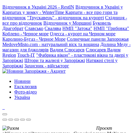
Відпочинок в Україні 2026 - RestIN
Відпочинок в Україні у
Карпатах у зимку - WinterTime
Карпати - все про гори та
відпочинок
"Трускавець" - відпочинок на курорті
Східниця -
все про відпочинок
Відпочинок у Моршині
Буковель
Драгобрат
Славсько
Свалява
НМП "Затока"
НМП "Грибовка"
Коблево - Черное море
Одесса - курорт на Черном море
Каролино-Бугаз - Черное Море
Солнечные панели Запорожья
MedoveMisto.com - натуральний віск та вощина
Долина Меду -
магазин для бджолярів
Вадим Слюсарєв
Слюсарев Вадим
Region
Touch-IT
"Фабрика вікон" - пластикові вікна та двері у
Запоріжжі
Штори та жалюзі у Запоріжжі
Натяжні стелі у
Запоріжжі
Захисник - військторг
Новини
Ексклюзив
Фото-відео
Україна
Проєкт