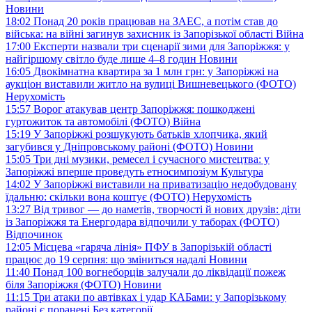
Новини
18:02
Понад 20 років працював на ЗАЕС, а потім став до
війська: на війні загинув захисник із Запорізької області
Війна
17:00
Експерти назвали три сценарії зими для Запоріжжя: у
найгіршому світло буде лише 4–8 годин
Новини
16:05
Двокімнатна квартира за 1 млн грн: у Запоріжжі на
аукціон виставили житло на вулиці Вишневецького (ФОТО)
Нерухомість
15:57
Ворог атакував центр Запоріжжя: пошкоджені
гуртожиток та автомобілі (ФОТО)
Війна
15:19
У Запоріжжі розшукують батьків хлопчика, який
загубився у Дніпровському районі (ФОТО)
Новини
15:05
Три дні музики, ремесел і сучасного мистецтва: у
Запоріжжі вперше проведуть етносимпозіум
Культура
14:02
У Запоріжжі виставили на приватизацію недобудовану
їдальню: скільки вона коштує (ФОТО)
Нерухомість
13:27
Від тривог — до наметів, творчості й нових друзів: діти
із Запоріжжя та Енергодара відпочили у таборах (ФОТО)
Відпочинок
12:05
Місцева «гаряча лінія» ПФУ в Запорізькій області
працює до 19 серпня: що зміниться надалі
Новини
11:40
Понад 100 вогнеборців залучали до ліквідації пожеж
біля Запоріжжя (ФОТО)
Новини
11:15
Три атаки по автівках і удар КАБами: у Запорізькому
районі є поранені
Без категорії