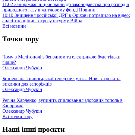
11:02
Запоріжжя ініціює зміни до законодавства про розподіл
природного газу в житловому фонді
Новини
10:10
Знищення російської ДРГ в Оріхові потрапило на відео:
аналітик оцінив загрозу штурму
Війна
Всі новини
Точки зору
Чому в Мелітополі з бензином та електрикою буде тільки
гірше?
Олександр Чубукін
Безперевна тривога, якої тепер не чути… Нові загрози та
виклики для запоріжців
Олександр Чубукін
Регіна Харченко, зупиніть спилювання здорових тополь в
Запоріжжі
Олександр Чубукін
Всі точки зору
Наші інші проєкти