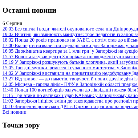
Останні новини
6 Серпня
20:03
Без світла і води: жителі окупованого села під Дніпрору
19:02
Вчителі, які змінюють майбутнє: троє педагогів із Запор
18:02
Понад 20 років працював на ЗАЕС, а потім став до війська:
17:00
Експерти назвали три сценарії зими для Запоріжжя: у на
16:05
Двокімнатна квартира за 1 млн грн: у Запоріжжі на аук
15:57
Ворог атакував центр Запоріжжя: пошкоджені гуртожито
15:19
У Запоріжжі розшукують батьків хлопчика, який загубив
15:05
Три дні музики, ремесел і сучасного мистецтва: у Запор
14:02
У Запоріжжі виставили на приватизацію недобудовану їд
13:27
Від тривог — до наметів, творчості й нових друзів: діти
12:05
Місцева «гаряча лінія» ПФУ в Запорізькій області працює 
11:40
Понад 100 вогнеборців залучали до ліквідації пожеж біл
11:15
Три атаки по автівках і удар КАБами: у Запорізькому райо
11:02
Запоріжжя ініціює зміни до законодавства про розподіл 
10:10
Знищення російської ДРГ в Оріхові потрапило на відео: а
Всі новини
Точки зору