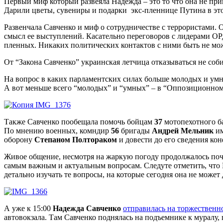
Первый миф который развеяла Надежда – это то что она не пр
Дарили цветы, сувениры и подарки экс-пленнице Путина в это
Развенчала Савченко и миф о сотрудничестве с террористами. 
смысл ее выступлений. Касательно переговоров с лидерами 
пленных. Никаких политических контактов с ними быть не мо
От “Закона Савченко” украинская летчица отказываться не соби
На вопрос в каких парламентских силах больше молодых и умн
А вот меньше всего “молодых” и “умных” – в “Оппозиционном
Также Савченко пообещала помочь бойцам
37
мотопехотного б
По мнению военных, комндир
56
бригады
Андрей Мельник
им
оборону
Степаном Полтораком
и довести до его сведения к
Живое общение, несмотря на жаркую погоду продолжалось почт
самым важным и актуальным вопросам. Следуте отметить, что Н
детально изучать те вопросы, на которые сегодня она не может 
А уже к 15:00
Надежда Савченко
отправилась на торжественно
автовокзала. Там Савченко поднялась на подъемнике к муралу,