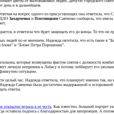
инимает цветы от малознакомых людей. Депутат городского сове
т день и в дальнейшем.
Отвечая на вопрос одного из присуствующих она отметила, что 
ОРДЛО
Захарченко
и
Плотницким
Савченко сообщила, что имела 
жет.
рается, и отметила что будет защищать его до конца. То что он 
ых людей по ее мнениею, Надежда овтетила, что есть такие в “
 блоке” и “Блоке Петра Порошенко”.
атальона, которые возмущены фактом снятия с должности комба
еет личную неприязнь к Лобасу и потому лоббирует его увольн
онфликутню ситуацию.
и целый час. Надежда отметила, что планирует именно так, на 
адежда Савченко была достаточно выдержанной и осторожной в с
дать ответы.
е открытие мурала в ее честь
. Как известно, большой портрет у
 где оставила подпись с благодарностью для запорожцев. А пот