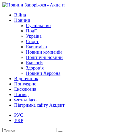
Війна
Новини
Суспільство
Події
Україна
Спорт
Економіка
Новини компаній
Політичні новини
Екологія
Здоров’я
Новини Херсона
Відпочинок
Популярне
Ексклюзив
Погляд
Фото-відео
Підтримка сайту Акцент
РУС
УКР