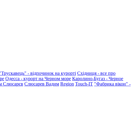
"Трускавець" - відпочинок на курорті
Східниця - все про
ре
Одесса - курорт на Черном море
Каролино-Бугаз - Черное
м Слюсарєв
Слюсарев Вадим
Region
Touch-IT
"Фабрика вікон" -