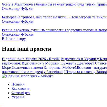
Чому в Мелітополі з бензином та електрикою буде тільки гірше
Олександр Чубукін
Безперевна тривога, якої тепер не чути… Нові загрози та викли
Олександр Чубукін
Регіна Харченко, зупиніть спилювання здорових тополь в Запо
Олександр Чубукін
Всі точки зору
Наші інші проєкти
Відпочинок в Україні 2026 - RestIN
Відпочинок в Україні у Кар
відпочинок
Відпочинок у Моршині
Буковель
Драгобрат
Славсь
Море
Солнечные панели Запорожья
MedoveMisto.com - натурал
пластикові вікна та двері у Запоріжжі
Штори та жалюзі у Запор
Новини
Ексклюзив
Фото-відео
Україна