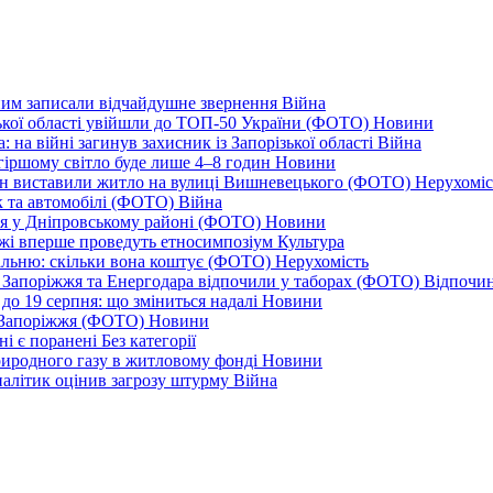
дним записали відчайдушне звернення
Війна
ізької області увійшли до ТОП-50 України (ФОТО)
Новини
 на війні загинув захисник із Запорізької області
Війна
йгіршому світло буде лише 4–8 годин
Новини
ціон виставили житло на вулиці Вишневецького (ФОТО)
Нерухоміс
к та автомобілі (ФОТО)
Війна
ся у Дніпровському районі (ФОТО)
Новини
іжжі вперше проведуть етносимпозіум
Культура
альню: скільки вона коштує (ФОТО)
Нерухомість
 із Запоріжжя та Енергодара відпочили у таборах (ФОТО)
Відпочи
до 19 серпня: що зміниться надалі
Новини
я Запоріжжя (ФОТО)
Новини
ні є поранені
Без категорії
природного газу в житловому фонді
Новини
налітик оцінив загрозу штурму
Війна