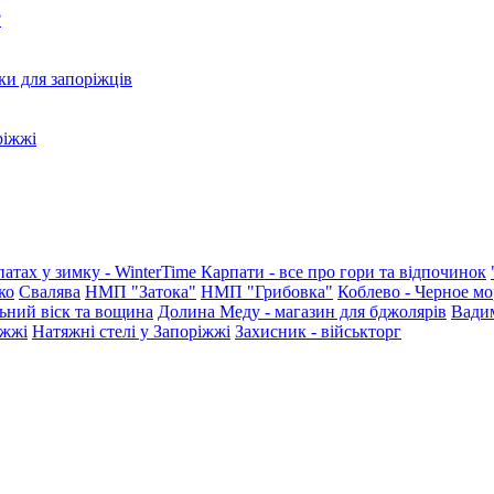
?
ки для запоріжців
ріжжі
патах у зимку - WinterTime
Карпати - все про гори та відпочинок
ко
Свалява
НМП "Затока"
НМП "Грибовка"
Коблево - Черное мо
ьний віск та вощина
Долина Меду - магазин для бджолярів
Вади
іжжі
Натяжні стелі у Запоріжжі
Захисник - військторг