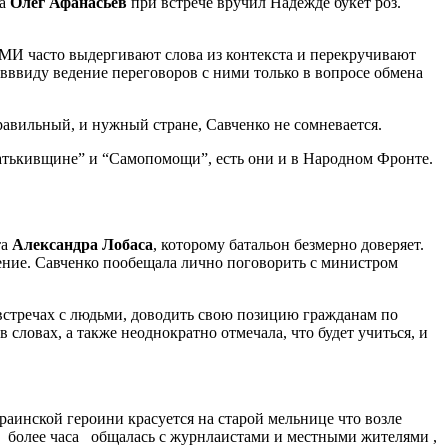
та
Олег Афанасьев
при встрече вручил Надежде букет роз.
СМИ часто выдергивают слова из контекста и перекручивают
вввиду ведение переговоров с ними только в вопросе обмена
правильный, и нужный стране, Савченко не сомневается.
Батькивщине” и “Самопомощи”, есть они и в Народном Фронте.
та
Александра Лобаса
, которому батальон безмерно доверяет.
ение. Савченко пообещала лично поговорить с министром
встречах с людьми, доводить свою позицию гражданам по
ловах, а также неоднократно отмечала, что будет учиться, и
краинской героини красуется на старой мельнице что возле
ом более часа общалась с журнлаистами и местными жителями ,