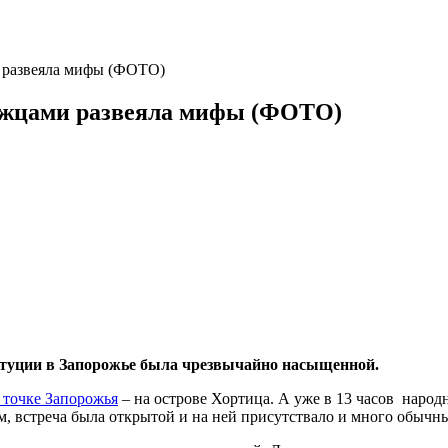
и развеяла мифы (ФОТО)
рожцами развеяла мифы (ФОТО)
туции в Запорожье была чрезвычайно насыщенной.
 точке Запорожья
– на острове Хортица. А уже в 13 часов народ
, встреча была открытой и на ней присутствало и много обычн