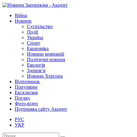
Війна
Новини
Суспільство
Події
Україна
Спорт
Економіка
Новини компаній
Політичні новини
Екологія
Здоров’я
Новини Херсона
Відпочинок
Популярне
Ексклюзив
Погляд
Фото-відео
Підтримка сайту Акцент
РУС
УКР