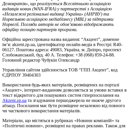
Демократія», що реалізується Всесвітньою асоціацією
видавців новин (WAN-IFRA) у партнерстві з Асоціацією
«Незалежні регіональні видавці України» (АНРВУ) та
Норвезькою асоціацією медіабізнесу (MBL) за підтримки
Норвегії. Погляди авторів не обов’язково відображають
офіційну позицію партнерів програми.
Офіційна зареєстрована назва видання: “Акцент”, доменне
ім’я: akzent.zp.ua, ідентифікатор онлайн-медіа в Реєстрі: R40-
06127. Поштова адреса: 49083, Україна, м. Дніпро, проспект
Слобожанський, буд. 40 А. Телефон: +38 (068) 859-24-88.
Головний редактор Чубукін Олександр
Управління сайтом здійснюється ТОВ “ГПП Акцент”, код
ЄДРПОУ 39404303
Використання будь-яких матеріалів, розміщених на порталі
«Акцент», інтернет-виданням дозволяється за умови вставки в
текст відкритого для пошукових систем гіперпосилання на
Akzent.zp.ua
та згадування першоджерела не нижче другого
абзацу. Посилання має бути розміщене незалежно від повного
чи часткового використання матеріалів.
Матеріали, що містяться в рубриках «Новини компаній» та
«Політичні новини», розміщені на правах реклами. Також для