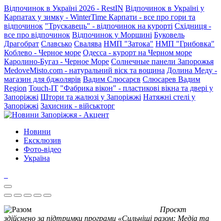
Відпочинок в Україні 2026 - RestIN
Відпочинок в Україні у
Карпатах у зимку - WinterTime
Карпати - все про гори та
відпочинок
"Трускавець" - відпочинок на курорті
Східниця -
все про відпочинок
Відпочинок у Моршині
Буковель
Драгобрат
Славсько
Свалява
НМП "Затока"
НМП "Грибовка"
Коблево - Черное море
Одесса - курорт на Черном море
Каролино-Бугаз - Черное Море
Солнечные панели Запорожья
MedoveMisto.com - натуральний віск та вощина
Долина Меду -
магазин для бджолярів
Вадим Слюсарєв
Слюсарев Вадим
Region
Touch-IT
"Фабрика вікон" - пластикові вікна та двері у
Запоріжжі
Штори та жалюзі у Запоріжжі
Натяжні стелі у
Запоріжжі
Захисник - військторг
Новини
Ексклюзив
Фото-відео
Україна
Проєкт
здійснено за підтримки програми «Сильніші разом: Медіа та