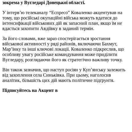
зокрема у Вугледарі Донецької області.
У інтерв’ю телеканалу “Еспресо” Коваленко акцентував на
тому, що російські окупаційні війська можуть вдатися до
інтенсифікації військових дій як запасний план, якщо їм не
вдасться захопити Авдіївку в заданий термін.
За його словами, вже зараз спостерігається зростання
військової активності у ряді районів, включаючи Бахмут,
Мар’їнку та інші ключові локації. Коваленко підкреслив, що
особливу увагу російське командування може приділити
Вугледару, розглядаючи його як стратегічно важливу точку.
Він також зазначив, що наступ росіян у Куп’янську залежить
від захоплення села Синьківка. При цьому, наголосив
аналітик, більшість цих дій мають політичне підґрунтя.
Підписуйтесь на Акцент в