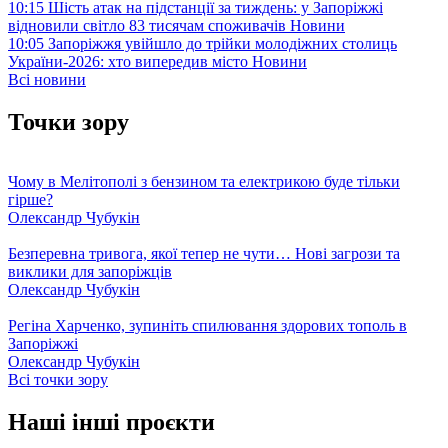
10:15
Шість атак на підстанції за тиждень: у Запоріжжі
відновили світло 83 тисячам споживачів
Новини
10:05
Запоріжжя увійшло до трійки молодіжних столиць
України-2026: хто випередив місто
Новини
Всі новини
Точки зору
Чому в Мелітополі з бензином та електрикою буде тільки
гірше?
Олександр Чубукін
Безперевна тривога, якої тепер не чути… Нові загрози та
виклики для запоріжців
Олександр Чубукін
Регіна Харченко, зупиніть спилювання здорових тополь в
Запоріжжі
Олександр Чубукін
Всі точки зору
Наші інші проєкти