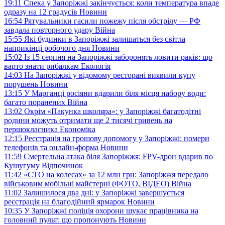
19:11
Спека у Запоріжжі закінчується: коли температура впаде
одразу на 12 градусів
Новини
16:54
Рятувальники гасили пожежу після обстрілу — РФ
завдала повторного удару
Війна
15:55
Які будинки в Запоріжжі залишаться без світла
наприкінці робочого дня
Новини
15:02
Із 15 серпня на Запоріжжі заборонять ловити раків: що
варто знати рибалкам
Екологія
14:03
На Запоріжжі у відомому ресторані виявили купу
порушень
Новини
13:15
У Марганці росіяни вдарили біля місця набору води:
багато поранених
Війна
13:02
Окрім «Пакунка школяра»: у Запоріжжі багатодітні
родини можуть отримати ще 2 тисячі гривень на
першокласника
Економіка
12:15
Реєстрація на грошову допомогу у Запоріжжі: номери
телефонів та онлайн-форма
Новини
11:59
Смертельна атака біля Запоріжжя: FPV-дрон вдарив по
Кушугуму
Відпочинок
11:42
«СТО на колесах» за 12 млн грн: Запоріжжя передало
військовим мобільні майстерні (ФОТО, ВІДЕО)
Війна
11:02
Залишилося два дні: у Запоріжжі завершується
реєстрація на благодійний ярмарок
Новини
10:35
У Запоріжжі поліція охорони шукає працівника на
головний пульт: що пропонують
Новини