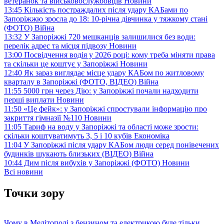
ветеранок та військовослужбовців
Новини
13:45
Кількість постраждалих після удару КАБами по
Запоріжжю зросла до 18: 10-річна дівчинка у тяжкому стані
(ФОТО)
Війна
13:32
У Запоріжжі 720 мешканців залишилися без води:
перелік адрес та місця підвозу
Новини
13:00
Посвідчення водія у 2026 році: кому треба міняти права
та скільки це коштує у Запоріжжі
Новини
12:40
Як зараз виглядає місце удару КАБом по житловому
кварталу в Запоріжжі (ФОТО, ВІДЕО)
Війна
11:55
5000 грн через Дію: у Запоріжжі почали надходити
перші виплати
Новини
11:50
«Це фейк»: у Запоріжжі спростували інформацію про
закриття гімназії №110
Новини
11:05
Тариф на воду у Запоріжжі та області може зрости:
скільки коштуватимуть 3, 5 і 10 кубів
Економіка
11:04
У Запоріжжі після удару КАБом люди серед понівечених
будинків шукають близьких (ВІДЕО)
Війна
10:44
Дим після вибухів у Запоріжжі (ФОТО)
Новини
Всі новини
Точки зору
Чому в Мелітополі з бензином та електрикою буде тільки