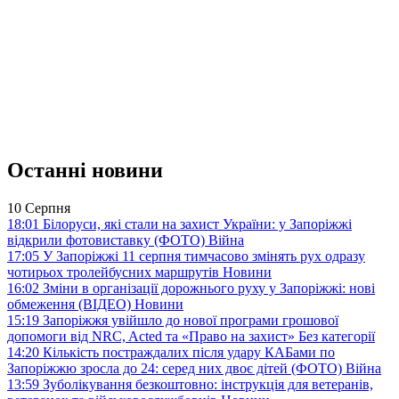
Останні новини
10 Серпня
18:01
Білоруси, які стали на захист України: у Запоріжжі
відкрили фотовиставку (ФОТО)
Війна
17:05
У Запоріжжі 11 серпня тимчасово змінять рух одразу
чотирьох тролейбусних маршрутів
Новини
16:02
Зміни в організації дорожнього руху у Запоріжжі: нові
обмеження (ВІДЕО)
Новини
15:19
Запоріжжя увійшло до нової програми грошової
допомоги від NRC, Acted та «Право на захист»
Без категорії
14:20
Кількість постраждалих після удару КАБами по
Запоріжжю зросла до 24: серед них двоє дітей (ФОТО)
Війна
13:59
Зуболікування безкоштовно: інструкція для ветеранів,