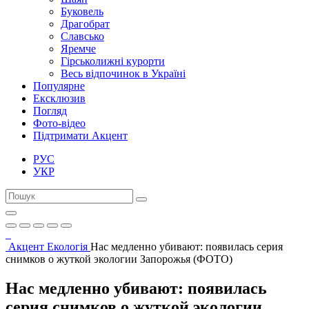
Буковель
Драгобрат
Славсько
Яремче
Гірськолижні курорти
Весь відпочинок в Україні
Популярне
Ексклюзив
Погляд
Фото-відео
Підтримати Акцент
РУС
УКР
Акцент
Екологія
Нас медленно убивают: появилась серия
снимков о жуткой экологии Запорожья (ФОТО)
Нас медленно убивают: появилась
серия снимков о жуткой экологии