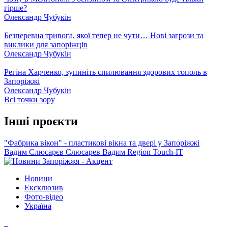
гірше?
Олександр Чубукін
Безперевна тривога, якої тепер не чути… Нові загрози та
виклики для запоріжців
Олександр Чубукін
Регіна Харченко, зупиніть спилювання здорових тополь в
Запоріжжі
Олександр Чубукін
Всі точки зору
Інші проєкти
"Фабрика вікон" - пластикові вікна та двері у Запоріжжі
Вадим Слюсарєв
Слюсарев Вадим
Region
Touch-IT
Новини
Ексклюзив
Фото-відео
Україна