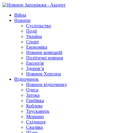
Війна
Новини
Суспільство
Події
Україна
Спорт
Економіка
Новини компаній
Політичні новини
Екологія
Здоров’я
Новини Херсона
Відпочинок
Новини відпочинку
Одеса
Затока
Грибівка
Коблеве
Трускавець
Моршин
Східниця
Свалява
Шаян