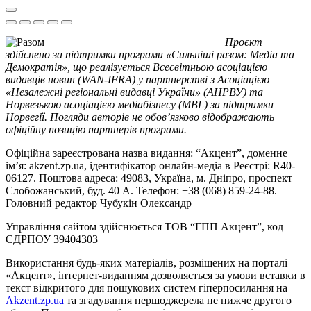
Проєкт
здійснено за підтримки програми «Сильніші разом: Медіа та
Демократія», що реалізується Всесвітньою асоціацією
видавців новин (WAN-IFRA) у партнерстві з Асоціацією
«Незалежні регіональні видавці України» (АНРВУ) та
Норвезькою асоціацією медіабізнесу (MBL) за підтримки
Норвегії. Погляди авторів не обов’язково відображають
офіційну позицію партнерів програми.
Офіційна зареєстрована назва видання: “Акцент”, доменне
ім’я: akzent.zp.ua, ідентифікатор онлайн-медіа в Реєстрі: R40-
06127. Поштова адреса: 49083, Україна, м. Дніпро, проспект
Слобожанський, буд. 40 А. Телефон: +38 (068) 859-24-88.
Головний редактор Чубукін Олександр
Управління сайтом здійснюється ТОВ “ГПП Акцент”, код
ЄДРПОУ 39404303
Використання будь-яких матеріалів, розміщених на порталі
«Акцент», інтернет-виданням дозволяється за умови вставки в
текст відкритого для пошукових систем гіперпосилання на
Akzent.zp.ua
та згадування першоджерела не нижче другого