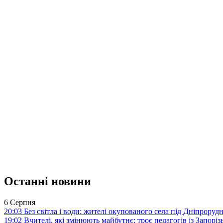
Останні новини
6 Серпня
20:03
Без світла і води: жителі окупованого села під Дніпрору
19:02
Вчителі, які змінюють майбутнє: троє педагогів із Запор