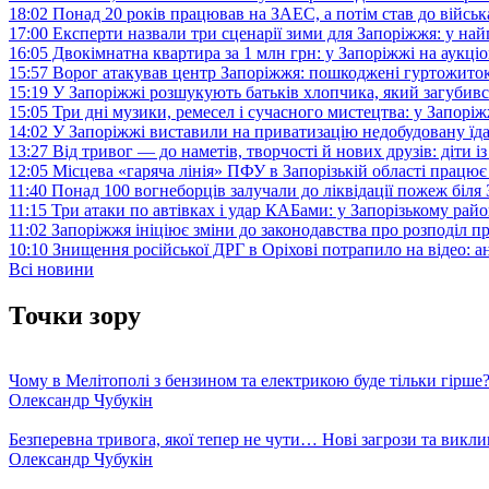
18:02
Понад 20 років працював на ЗАЕС, а потім став до війська:
17:00
Експерти назвали три сценарії зими для Запоріжжя: у на
16:05
Двокімнатна квартира за 1 млн грн: у Запоріжжі на аук
15:57
Ворог атакував центр Запоріжжя: пошкоджені гуртожито
15:19
У Запоріжжі розшукують батьків хлопчика, який загубив
15:05
Три дні музики, ремесел і сучасного мистецтва: у Запор
14:02
У Запоріжжі виставили на приватизацію недобудовану їд
13:27
Від тривог — до наметів, творчості й нових друзів: діти
12:05
Місцева «гаряча лінія» ПФУ в Запорізькій області працює 
11:40
Понад 100 вогнеборців залучали до ліквідації пожеж біл
11:15
Три атаки по автівках і удар КАБами: у Запорізькому райо
11:02
Запоріжжя ініціює зміни до законодавства про розподіл 
10:10
Знищення російської ДРГ в Оріхові потрапило на відео: а
Всі новини
Точки зору
Чому в Мелітополі з бензином та електрикою буде тільки гірше
Олександр Чубукін
Безперевна тривога, якої тепер не чути… Нові загрози та викли
Олександр Чубукін