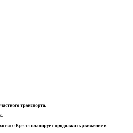
частного транспорта.
к.
расного Креста
планирует продолжить движение в