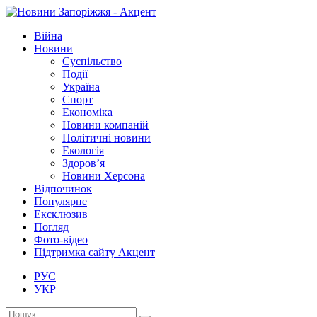
Війна
Новини
Суспільство
Події
Україна
Спорт
Економіка
Новини компаній
Політичні новини
Екологія
Здоров’я
Новини Херсона
Відпочинок
Популярне
Ексклюзив
Погляд
Фото-відео
Підтримка сайту Акцент
РУС
УКР