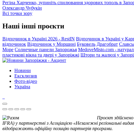
Регіна Харченко, зупиніть спилювання здорових тополь в Запо
Олександр Чубукін
Всі точки зору
Наші інші проєкти
Відпочинок в Україні 2026 - RestIN
Відпочинок в Україні у Кар
відпочинок
Відпочинок у Моршині
Буковель
Драгобрат
Славсь
Море
Солнечные панели Запорожья
MedoveMisto.com - натурал
пластикові вікна та двері у Запоріжжі
Штори та жалюзі у Запор
Новини
Ексклюзив
Фото-відео
Україна
Проєкт здійснено
IFRA) у партнерстві з Асоціацією «Незалежні регіональні видав
відображають офіційну позицію партнерів програми.