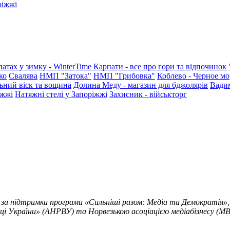
ріжжі
патах у зимку - WinterTime
Карпати - все про гори та відпочинок
ко
Свалява
НМП "Затока"
НМП "Грибовка"
Коблево - Черное мо
ьний віск та вощина
Долина Меду - магазин для бджолярів
Вади
іжжі
Натяжні стелі у Запоріжжі
Захисник - військторг
 за підтримки програми «Сильніші разом: Медіа та Демократія»,
ці України» (АНРВУ) та Норвезькою асоціацією медіабізнесу (MBL