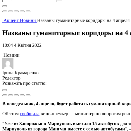
Акцент
Новини
Названы гуманитарные коридоры на 4 апреля
Названы гуманитарные коридоры на 4 
10:04 4 Квітня 2022
Новини
Ірина Крамаренко
Редактор
Розкажіть про статтю:
В понедельник, 4 апреля, будет работать гуманитарный ко
Об этом
сообщила
вице-премьер — министер по вопросам реи
“Уже
из Запорожья в Мариуполь выехало 15 автобусов
для э
Мариуполь из города Мангуш вместе с семью автобусами
“,