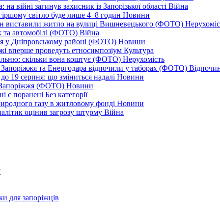
 на війні загинув захисник із Запорізької області
Війна
йгіршому світло буде лише 4–8 годин
Новини
ціон виставили житло на вулиці Вишневецького (ФОТО)
Нерухоміс
к та автомобілі (ФОТО)
Війна
ся у Дніпровському районі (ФОТО)
Новини
іжжі вперше проведуть етносимпозіум
Культура
альню: скільки вона коштує (ФОТО)
Нерухомість
 із Запоріжжя та Енергодара відпочили у таборах (ФОТО)
Відпочи
до 19 серпня: що зміниться надалі
Новини
я Запоріжжя (ФОТО)
Новини
ні є поранені
Без категорії
природного газу в житловому фонді
Новини
налітик оцінив загрозу штурму
Війна
?
ки для запоріжців