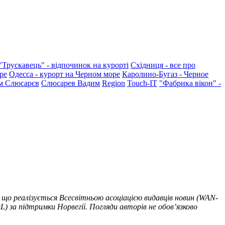
"Трускавець" - відпочинок на курорті
Східниця - все про
ре
Одесса - курорт на Черном море
Каролино-Бугаз - Черное
м Слюсарєв
Слюсарев Вадим
Region
Touch-IT
"Фабрика вікон" -
 що реалізується Всесвітньою асоціацією видавців новин (WAN-
) за підтримки Норвегії. Погляди авторів не обов’язково