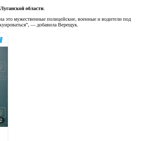
 Луганской области
.
 на это мужественные полицейские, военные и водители под
куироваться”, — добавила Верещук.