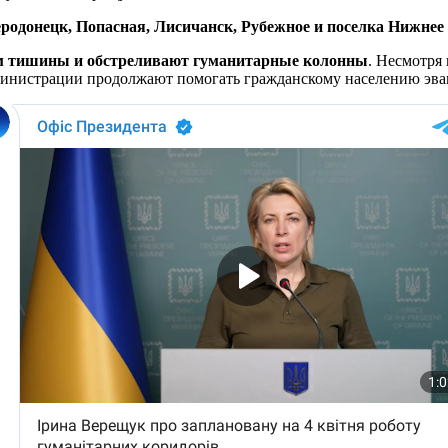
еродонецк, Попасная, Лисичанск, Рубежное и поселка Нижнее
м тишины и обстреливают гуманитарные колонны
. Несмотря
министрации продолжают помогать гражданскому населению эва