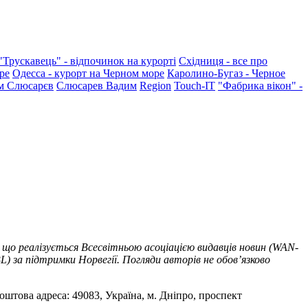
"Трускавець" - відпочинок на курорті
Східниця - все про
ре
Одесса - курорт на Черном море
Каролино-Бугаз - Черное
м Слюсарєв
Слюсарев Вадим
Region
Touch-IT
"Фабрика вікон" -
 що реалізується Всесвітньою асоціацією видавців новин (WAN-
) за підтримки Норвегії. Погляди авторів не обов’язково
оштова адреса: 49083, Україна, м. Дніпро, проспект