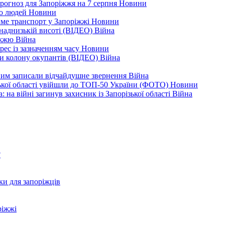
рогноз для Запоріжжя на 7 серпня
Новини
еро людей
Новини
тиме транспорт у Запоріжжі
Новини
наднизькій висоті (ВІДЕО)
Війна
ріжжю
Війна
рес із зазначенням часу
Новини
ли колону окупантів (ВІДЕО)
Війна
дним записали відчайдушне звернення
Війна
ізької області увійшли до ТОП-50 України (ФОТО)
Новини
 на війні загинув захисник із Запорізької області
Війна
?
ки для запоріжців
ріжжі