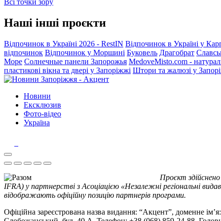
Всі точки зору
Наші інші проєкти
Відпочинок в Україні 2026 - RestIN
Відпочинок в Україні у Кар
відпочинок
Відпочинок у Моршині
Буковель
Драгобрат
Славсь
Море
Солнечные панели Запорожья
MedoveMisto.com - натурал
пластикові вікна та двері у Запоріжжі
Штори та жалюзі у Запор
Новини
Ексклюзив
Фото-відео
Україна
Проєкт здійснено
IFRA) у партнерстві з Асоціацією «Незалежні регіональні видав
відображають офіційну позицію партнерів програми.
Офіційна зареєстрована назва видання: “Акцент”, доменне ім’я: 
Слобожанський, буд. 40 А. Телефон: +38 (068) 859-24-88. Голо