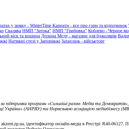
патах у зимку - WinterTime
Карпати - все про гори та відпочинок
ко
Свалява
НМП "Затока"
НМП "Грибовка"
Коблево - Черное мо
ьний віск та вощина
Долина Меду - магазин для бджолярів
Вади
іжжі
Натяжні стелі у Запоріжжі
Захисник - військторг
 за підтримки програми «Сильніші разом: Медіа та Демократія»,
ці України» (АНРВУ) та Норвезькою асоціацією медіабізнесу (MBL
akzent.zp.ua, ідентифікатор онлайн-медіа в Реєстрі: R40-06127. П
вний редактор Чубукін Олександр