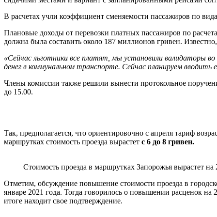
В расчетах учли коэффициент сменяемости пассажиров по вида
Плановые доходы от перевозки платных пассажиров по расчета
должна была составить около 187 миллионов гривен. Известно,
«Сейчас льготники все платят, мы установили валидаторы во 
денег в коммунальном транспорте. Сейчас планируем вводить 
Члены комиссии также решили вынести протокольное поручение
до 15.00.
Так, предполагается, что ориентировочно с апреля тариф возра
маршрутках стоимость проезда вырастет
с 6 до 8 гривен.
Стоимость проезда в маршрутках Запорожья вырастет на 
Отметим, обсуждение повышение стоимости проезда в городско
январе 2021 года. Тогда говорилось о повышении расценок на 
итоге находит свое подтверждение.