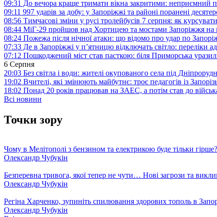
09:31
До вечора краще тримати вікна закритими: неприємний п
09:11
997 ударів за добу: у Запоріжжі та районі поранені десят
08:56
Тимчасові зміни у русі тролейбусів 7 серпня: як курсува
08:44
МіГ-29 пройшов над Хортицею та мостами Запоріжжя на 
08:24
Пожежа після нічної атаки: що відомо про удар по Запо
07:33
Де в Запоріжжі у п’ятницю відключать світло: переліки ад
07:12
Пошкоджений міст став пасткою: біля Приморська урази
6 Серпня
20:03
Без світла і води: жителі окупованого села під Дніпрору
19:02
Вчителі, які змінюють майбутнє: троє педагогів із Запор
18:02
Понад 20 років працював на ЗАЕС, а потім став до війська:
Всі новини
Точки зору
Чому в Мелітополі з бензином та електрикою буде тільки гірше
Олександр Чубукін
Безперевна тривога, якої тепер не чути… Нові загрози та викли
Олександр Чубукін
Регіна Харченко, зупиніть спилювання здорових тополь в Запо
Олександр Чубукін