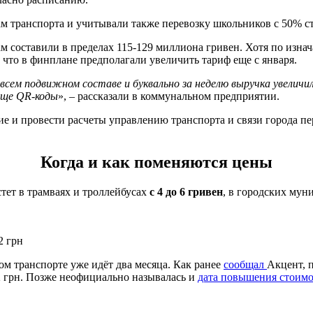
м транспорта и учитывали также перевозку школьников с 50% с
м составили в пределах 115-129 миллиона гривен. Хотя по изн
 что в финплане предполагали увеличить тариф еще с января.
всем подвижном составе и буквально за неделю выручка увелич
еще QR-коды
», – рассказали в коммунальном предприятии.
 и провести расчеты управлению транспорта и связи города пер
Когда и как поменяются цены
стет в трамваях и троллейбусах
с 4 до 6 гривен
, в городских мун
2 грн
м транспорте уже идёт два месяца. Как ранее
сообщал
Акцент, 
2 грн. Позже неофициально называлась и
дата повышения стоимо