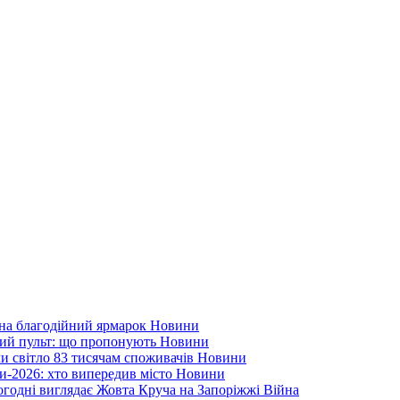
 на благодійний ярмарок
Новини
ний пульт: що пропонують
Новини
ли світло 83 тисячам споживачів
Новини
и-2026: хто випередив місто
Новини
ьогодні виглядає Жовта Круча на Запоріжжі
Війна