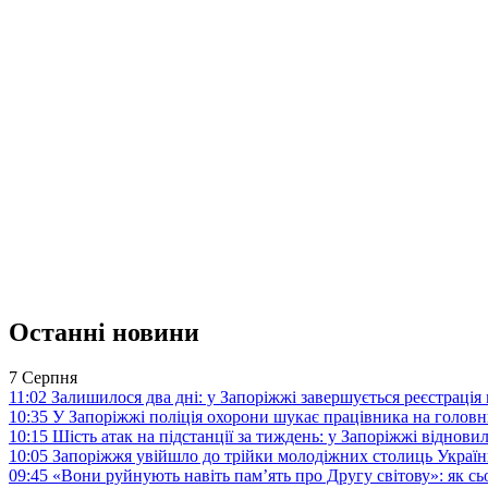
Останні новини
7 Серпня
11:02
Залишилося два дні: у Запоріжжі завершується реєстрація
10:35
У Запоріжжі поліція охорони шукає працівника на голов
10:15
Шість атак на підстанції за тиждень: у Запоріжжі віднови
10:05
Запоріжжя увійшло до трійки молодіжних столиць Україн
09:45
«Вони руйнують навіть пам’ять про Другу світову»: як с