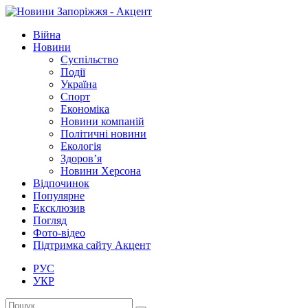
Війна
Новини
Суспільство
Події
Україна
Спорт
Економіка
Новини компаній
Політичні новини
Екологія
Здоров’я
Новини Херсона
Відпочинок
Популярне
Ексклюзив
Погляд
Фото-відео
Підтримка сайту Акцент
РУС
УКР