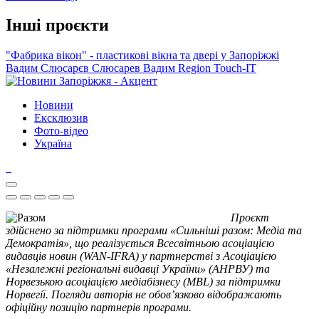
Інші проєкти
"Фабрика вікон" - пластикові вікна та двері у Запоріжжі
Вадим Слюсарєв
Слюсарев Вадим
Region
Touch-IT
Новини
Ексклюзив
Фото-відео
Україна
Проєкт
здійснено за підтримки програми «Сильніші разом: Медіа та
Демократія», що реалізується Всесвітньою асоціацією
видавців новин (WAN-IFRA) у партнерстві з Асоціацією
«Незалежні регіональні видавці України» (АНРВУ) та
Норвезькою асоціацією медіабізнесу (MBL) за підтримки
Норвегії. Погляди авторів не обов’язково відображають
офіційну позицію партнерів програми.