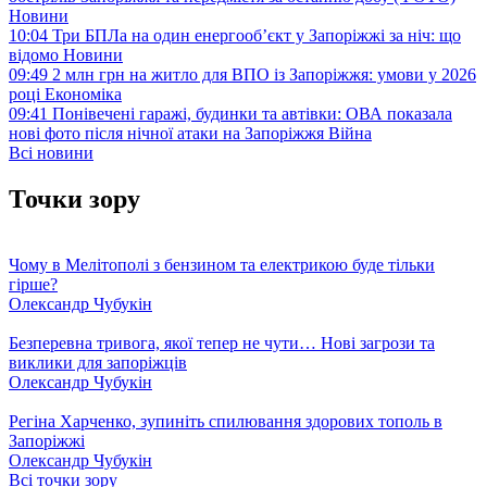
Новини
10:04
Три БПЛа на один енергооб’єкт у Запоріжжі за ніч: що
відомо
Новини
09:49
2 млн грн на житло для ВПО із Запоріжжя: умови у 2026
році
Економіка
09:41
Понівечені гаражі, будинки та автівки: ОВА показала
нові фото після нічної атаки на Запоріжжя
Війна
Всі новини
Точки зору
Чому в Мелітополі з бензином та електрикою буде тільки
гірше?
Олександр Чубукін
Безперевна тривога, якої тепер не чути… Нові загрози та
виклики для запоріжців
Олександр Чубукін
Регіна Харченко, зупиніть спилювання здорових тополь в
Запоріжжі
Олександр Чубукін
Всі точки зору