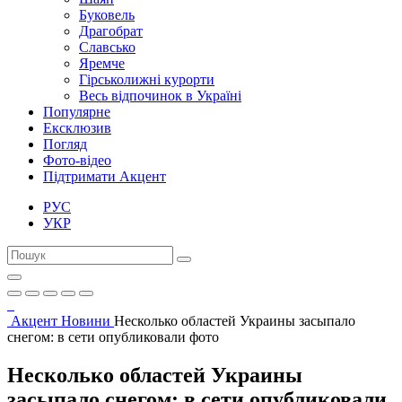
Буковель
Драгобрат
Славсько
Яремче
Гірськолижні курорти
Весь відпочинок в Україні
Популярне
Ексклюзив
Погляд
Фото-відео
Підтримати Акцент
РУС
УКР
Акцент
Новини
Несколько областей Украины засыпало
снегом: в сети опубликовали фото
Несколько областей Украины
засыпало снегом: в сети опубликовали