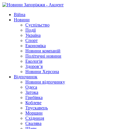
Війна
Новини
Суспільство
Події
Україна
Спорт
Економіка
Новини компаній
Політичні новини
Екологія
Здоров’я
Новини Херсона
Відпочинок
Новини відпочинку
Одеса
Затока
Грибівка
Коблеве
Трускавець
Моршин
Східниця
Свалява
Шаян