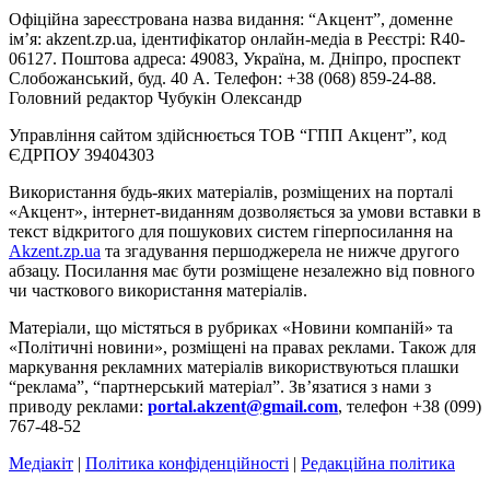
Офіційна зареєстрована назва видання: “Акцент”, доменне
ім’я: akzent.zp.ua, ідентифікатор онлайн-медіа в Реєстрі: R40-
06127. Поштова адреса: 49083, Україна, м. Дніпро, проспект
Слобожанський, буд. 40 А. Телефон: +38 (068) 859-24-88.
Головний редактор Чубукін Олександр
Управління сайтом здійснюється ТОВ “ГПП Акцент”, код
ЄДРПОУ 39404303
Використання будь-яких матеріалів, розміщених на порталі
«Акцент», інтернет-виданням дозволяється за умови вставки в
текст відкритого для пошукових систем гіперпосилання на
Akzent.zp.ua
та згадування першоджерела не нижче другого
абзацу. Посилання має бути розміщене незалежно від повного
чи часткового використання матеріалів.
Матеріали, що містяться в рубриках «Новини компаній» та
«Політичні новини», розміщені на правах реклами. Також для
маркування рекламних матеріалів використвуються плашки
“реклама”, “партнерський матеріал”. Зв’язатися з нами з
приводу реклами:
portal.akzent@gmail.com
, телефон +38 (099)
767-48-52
Медіакіт
|
Політика конфіденційності
|
Редакційна політика