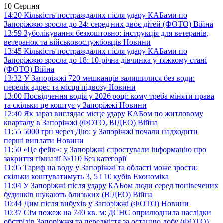
10 Серпня
14:20
Кількість постраждалих після удару КАБами по
Запоріжжю зросла до 24: серед них двоє дітей (ФОТО)
Війна
13:59
Зуболікування безкоштовно: інструкція для ветеранів,
ветеранок та військовослужбовців
Новини
13:45
Кількість постраждалих після удару КАБами по
Запоріжжю зросла до 18: 10-річна дівчинка у тяжкому стані
(ФОТО)
Війна
13:32
У Запоріжжі 720 мешканців залишилися без води:
перелік адрес та місця підвозу
Новини
13:00
Посвідчення водія у 2026 році: кому треба міняти права
та скільки це коштує у Запоріжжі
Новини
12:40
Як зараз виглядає місце удару КАБом по житловому
кварталу в Запоріжжі (ФОТО, ВІДЕО)
Війна
11:55
5000 грн через Дію: у Запоріжжі почали надходити
перші виплати
Новини
11:50
«Це фейк»: у Запоріжжі спростували інформацію про
закриття гімназії №110
Без категорії
11:05
Тариф на воду у Запоріжжі та області може зрости:
скільки коштуватимуть 3, 5 і 10 кубів
Економіка
11:04
У Запоріжжі після удару КАБом люди серед понівечених
будинків шукають близьких (ВІДЕО)
Війна
10:44
Дим після вибухів у Запоріжжі (ФОТО)
Новини
10:37
Сім пожеж на 740 кв. м: ДСНС оприлюднила наслідки
обстрілів Запоріжжя та передмістя за останню добу (ФОТО)