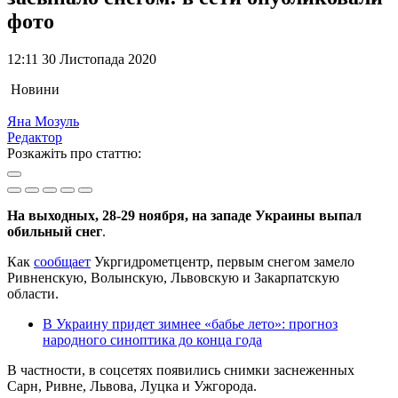
фото
12:11 30 Листопада 2020
Новини
Яна Мозуль
Редактор
Розкажіть про статтю:
На выходных, 28-29 ноября, на западе Украины выпал
обильный снег
.
Как
сообщает
Укргидрометцентр, первым снегом замело
Ривненскую, Волынскую, Львовскую и Закарпатскую
области.
В Украину придет зимнее «бабье лето»: прогноз
народного синоптика до конца года
В частности, в соцсетях появились снимки заснеженных
Сарн, Ривне, Львова, Луцка и Ужгорода.