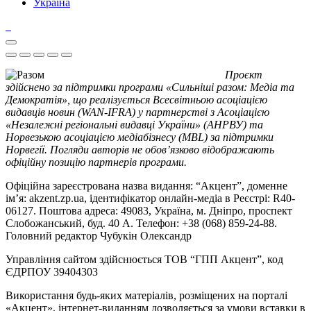
Україна
Проєкт
здійснено за підтримки програми «Сильніші разом: Медіа та
Демократія», що реалізується Всесвітньою асоціацією
видавців новин (WAN-IFRA) у партнерстві з Асоціацією
«Незалежні регіональні видавці України» (АНРВУ) та
Норвезькою асоціацією медіабізнесу (MBL) за підтримки
Норвегії. Погляди авторів не обов’язково відображають
офіційну позицію партнерів програми.
Офіційна зареєстрована назва видання: “Акцент”, доменне
ім’я: akzent.zp.ua, ідентифікатор онлайн-медіа в Реєстрі: R40-
06127. Поштова адреса: 49083, Україна, м. Дніпро, проспект
Слобожанський, буд. 40 А. Телефон: +38 (068) 859-24-88.
Головний редактор Чубукін Олександр
Управління сайтом здійснюється ТОВ “ГПП Акцент”, код
ЄДРПОУ 39404303
Використання будь-яких матеріалів, розміщених на порталі
«Акцент», інтернет-виданням дозволяється за умови вставки в