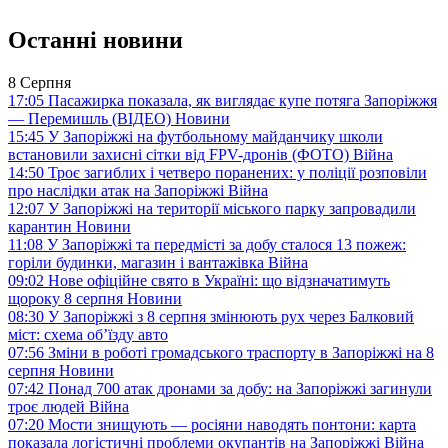
Останні новини
8 Серпня
17:05
Пасажирка показала, як виглядає купе потяга Запоріжжя
— Перемишль (ВІДЕО)
Новини
15:45
У Запоріжжі на футбольному майданчику школи
встановили захисні сітки від FPV-дронів (ФОТО)
Війна
14:50
Троє загиблих і четверо поранених: у поліції розповіли
про наслідки атак на Запоріжжі
Війна
12:07
У Запоріжжі на території міського парку запровадили
карантин
Новини
11:08
У Запоріжжі та передмісті за добу сталося 13 пожеж:
горіли будинки, магазин і вантажівка
Війна
09:02
Нове офіційне свято в Україні: що відзначатимуть
щороку 8 серпня
Новини
08:30
У Запоріжжі з 8 серпня змінюють рух через Балковий
міст: схема об’їзду
авто
07:56
Зміни в роботі громадського траспорту в Запоріжжі на 8
серпня
Новини
07:42
Понад 700 атак дронами за добу: на Запоріжжі загинули
троє людей
Війна
07:20
Мости знищують — росіяни наводять понтони: карта
показала логістичні проблеми окупантів на Запоріжжі
Війна