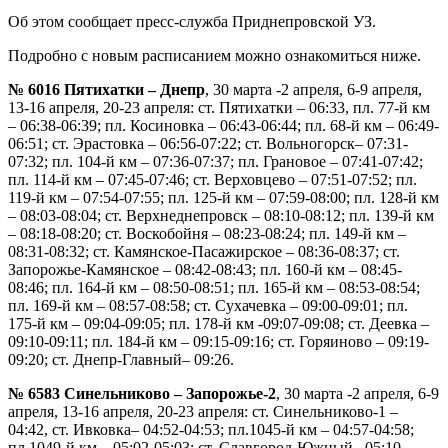
Об этом сообщает пресс-служба Приднепровской УЗ.
Подробно с новым расписанием можно ознакомиться ниже.
№ 6016 Пятихатки – Днепр
, 30 марта -2 апреля, 6-9 апреля,
13-16 апреля, 20-23 апреля: ст. Пятихатки – 06:33, пл. 77-й км
– 06:38-06:39; пл. Косиновка – 06:43-06:44; пл. 68-й км – 06:49-
06:51; ст. Эрастовка – 06:56-07:22; ст. Вольногорск– 07:31-
07:32; пл. 104-й км – 07:36-07:37; пл. Грановое – 07:41-07:42;
пл. 114-й км – 07:45-07:46; ст. Верховцево – 07:51-07:52; пл.
119-й км – 07:54-07:55; пл. 125-й км – 07:59-08:00; пл. 128-й км
– 08:03-08:04; ст. Верхнеднепровск – 08:10-08:12; пл. 139-й км
– 08:18-08:20; ст. Воскобойня – 08:23-08:24; пл. 149-й км –
08:31-08:32; ст. Камянское-Пасажирское – 08:36-08:37; ст.
Запорожье-Камянское – 08:42-08:43; пл. 160-й км – 08:45-
08:46; пл. 164-й км – 08:50-08:51; пл. 165-й км – 08:53-08:54;
пл. 169-й км – 08:57-08:58; ст. Сухачевка – 09:00-09:01; пл.
175-й км – 09:04-09:05; пл. 178-й км -09:07-09:08; ст. Деевка –
09:10-09:11; пл. 184-й км – 09:15-09:16; ст. Горяиново – 09:19-
09:20; ст. Днепр-Главный– 09:26.
№ 6583 Синельниково – Запорожье-2
, 30 марта -2 апреля, 6-9
апреля, 13-16 апреля, 20-23 апреля: ст. Синельниково-1 –
04:42, ст. Ивковка– 04:52-04:53; пл.1045-й км – 04:57-04:58;
пл.1049-й км – 05:02-05:03; ст. Славгород-Южный– 05:10-