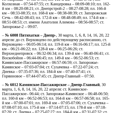
Колхозная – 07:54-07:55; ст. Канцеровка – 08:09-08:10; пл. 162-
й км – 08:20-08:21; ст. Днепрстрой-2 – 08:27-08:28; пл. 166-й
км – 08:33-08:35; пл. 168-й км – 08:38-08:39; ст. Запорожская
Сечь – 08:42-08:43; пл. 172-й км – 08:48-08:49; пл. 174-й км –
08:51-08:53; ст. имени Анатолия Алимова – 08:56-08:57; ст.
Запорожье-2 – 09:07.
–
№ 6008 Пятихатки – Днепр-
, 30 марта, 1, 6, 8, 14, 16, 20, 22
апреля: до ст. Верховцево по действующему расписанию, ст.
Верховцево – 06:05-06:14; пл. 119-й км – 06:16-06:17; пл. 125-й
км – 06:21-06:22; пл. 128-й км – 06:25-06:26; ст.
Верхнеднепровск – 06:32-06:34; пл. 139-й км – 06:40-06:41; ст.
Воскобойня – 06:44-06:45; пл. 149-й км – 06:52-06:53; ст.
Камянськое-Пассажирское – 06:57-06:59; ст. Запорожье-
Камянское – 07:03-07:04; ст. Сухачевка – 07:22-07:24; ст.
Диевка – 07:35-07:36; пл. 184-й км – 07:40-07:41; ст.
Горяиновое – 07:44-07:45; ст. Днепр-Главный – 07:50.
–
№ 6012 Камянское-Пассажирское – Днепр-Главный
, 30
марта, 1, 6, 8, 14, 16, 20, 22 апреля: ст. Камянское-
Пассажирское– 06:44; ст. Запорожье-Камянское – 06:48-06:50;
пл. 160-й км – 06:52-06:53; пл. 164-й км – 06:57-06:58; пл. 165-
й км – 07:00-07:01; пл. 169-й км – 07:05-07:06; ст. Сухачевка –
07:08-07:10; пл. 175-й км – 07:14-07:15; пл. 178-й км – 07:18-
07:20; ст. Диевка – 07:25-07:27; пл. 184-й км – 07:31-07:32; ст.