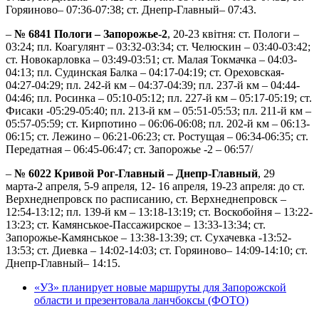
Горяиново– 07:36-07:38; ст. Днепр-Главный– 07:43.
–
№ 6841 Пологи – Запорожье-2
, 20-23 квітня: ст. Пологи –
03:24; пл. Коагулянт – 03:32-03:34; ст. Челюскин – 03:40-03:42;
ст. Новокарловка – 03:49-03:51; ст. Малая Токмачка – 04:03-
04:13; пл. Судинская Балка – 04:17-04:19; ст. Ореховская-
04:27-04:29; пл. 242-й км – 04:37-04:39; пл. 237-й км – 04:44-
04:46; пл. Росинка – 05:10-05:12; пл. 227-й км – 05:17-05:19; ст.
Фисаки -05:29-05:40; пл. 213-й км – 05:51-05:53; пл. 211-й км –
05:57-05:59; ст. Кирпотино – 06:06-06:08; пл. 202-й км – 06:13-
06:15; ст. Лежино – 06:21-06:23; ст. Ростущая – 06:34-06:35; ст.
Передатная – 06:45-06:47; ст. Запорожье -2 – 06:57/
–
№ 6022 Кривой Рог-Главный – Днепр-Главный
, 29
марта-2 апреля, 5-9 апреля, 12- 16 апреля, 19-23 апреля: до ст.
Верхнеднепровск по расписанию, ст. Верхнеднепровск –
12:54-13:12; пл. 139-й км – 13:18-13:19; ст. Воскобойня – 13:22-
13:23; ст. Камянськое-Пассажирское – 13:33-13:34; ст.
Запорожье-Камянськое – 13:38-13:39; ст. Сухачевка -13:52-
13:53; ст. Диевка – 14:02-14:03; ст. Горяиново– 14:09-14:10; ст.
Днепр-Главный– 14:15.
«УЗ» планирует новые маршруты для Запорожской
области и презентовала ланчбоксы (ФОТО)