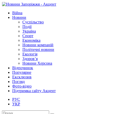
Війна
Новини
Суспільство
Події
Україна
Спорт
Економіка
Новини компаній
Політичні новини
Екологія
Здоров’я
Новини Херсона
Відпочинок
Популярне
Ексклюзив
Погляд
Фото-відео
Підтримка сайту Акцент
РУС
УКР