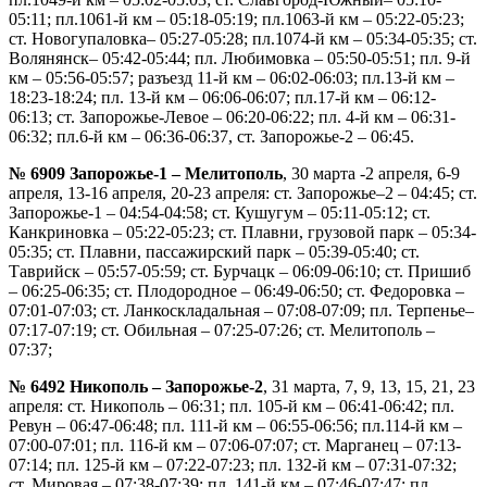
05:11; пл.1061-й км – 05:18-05:19; пл.1063-й км – 05:22-05:23;
ст. Новогупаловка– 05:27-05:28; пл.1074-й км – 05:34-05:35; ст.
Волянянск– 05:42-05:44; пл. Любимовка – 05:50-05:51; пл. 9-й
км – 05:56-05:57; разъезд 11-й км – 06:02-06:03; пл.13-й км –
18:23-18:24; пл. 13-й км – 06:06-06:07; пл.17-й км – 06:12-
06:13; ст. Запорожье-Левое – 06:20-06:22; пл. 4-й км – 06:31-
06:32; пл.6-й км – 06:36-06:37, ст. Запорожье-2 – 06:45.
№ 6909 Запорожье-1 – Мелитополь
, 30 марта -2 апреля, 6-9
апреля, 13-16 апреля, 20-23 апреля: ст. Запорожье–2 – 04:45; ст.
Запорожье-1 – 04:54-04:58; ст. Кушугум – 05:11-05:12; ст.
Канкриновка – 05:22-05:23; ст. Плавни, грузовой парк – 05:34-
05:35; ст. Плавни, пассажирский парк – 05:39-05:40; ст.
Таврийск – 05:57-05:59; ст. Бурчацк – 06:09-06:10; ст. Пришиб
– 06:25-06:35; ст. Плодородное – 06:49-06:50; ст. Федоровка –
07:01-07:03; ст. Ланкоскладальная – 07:08-07:09; пл. Терпенье–
07:17-07:19; ст. Обильная – 07:25-07:26; ст. Мелитополь –
07:37;
№ 6492 Никополь – Запорожье-2
, 31 марта, 7, 9, 13, 15, 21, 23
апреля: ст. Никополь – 06:31; пл. 105-й км – 06:41-06:42; пл.
Ревун – 06:47-06:48; пл. 111-й км – 06:55-06:56; пл.114-й км –
07:00-07:01; пл. 116-й км – 07:06-07:07; ст. Марганец – 07:13-
07:14; пл. 125-й км – 07:22-07:23; пл. 132-й км – 07:31-07:32;
ст. Мировая – 07:38-07:39; пл. 141-й км – 07:46-07:47; пл.