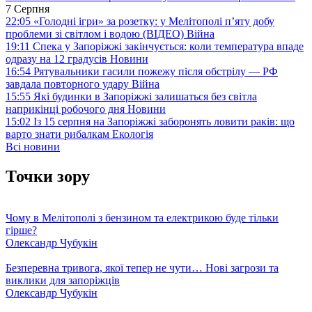
7 Серпня
22:05
«Голодні ігри» за розетку: у Мелітополі п’яту добу
проблеми зі світлом і водою (ВІДЕО)
Війна
19:11
Спека у Запоріжжі закінчується: коли температура впаде
одразу на 12 градусів
Новини
16:54
Рятувальники гасили пожежу після обстрілу — РФ
завдала повторного удару
Війна
15:55
Які будинки в Запоріжжі залишаться без світла
наприкінці робочого дня
Новини
15:02
Із 15 серпня на Запоріжжі заборонять ловити раків: що
варто знати рибалкам
Екологія
Всі новини
Точки зору
Чому в Мелітополі з бензином та електрикою буде тільки
гірше?
Олександр Чубукін
Безперевна тривога, якої тепер не чути… Нові загрози та
виклики для запоріжців
Олександр Чубукін