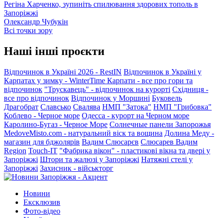
Регіна Харченко, зупиніть спилювання здорових тополь в
Запоріжжі
Олександр Чубукін
Всі точки зору
Наші інші проєкти
Відпочинок в Україні 2026 - RestIN
Відпочинок в Україні у
Карпатах у зимку - WinterTime
Карпати - все про гори та
відпочинок
"Трускавець" - відпочинок на курорті
Східниця -
все про відпочинок
Відпочинок у Моршині
Буковель
Драгобрат
Славсько
Свалява
НМП "Затока"
НМП "Грибовка"
Коблево - Черное море
Одесса - курорт на Черном море
Каролино-Бугаз - Черное Море
Солнечные панели Запорожья
MedoveMisto.com - натуральний віск та вощина
Долина Меду -
магазин для бджолярів
Вадим Слюсарєв
Слюсарев Вадим
Region
Touch-IT
"Фабрика вікон" - пластикові вікна та двері у
Запоріжжі
Штори та жалюзі у Запоріжжі
Натяжні стелі у
Запоріжжі
Захисник - військторг
Новини
Ексклюзив
Фото-відео