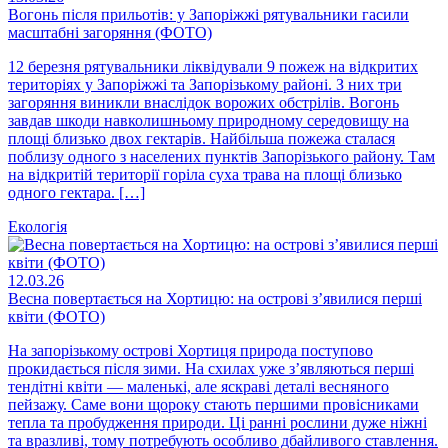
Вогонь після прильотів: у Запоріжжі рятувальники гасили
масштабні загоряння (ФОТО)
12 березня рятувальники ліквідували 9 пожеж на відкритих
територіях у Запоріжжі та Запорізькому районі. З них три
загоряння виникли внаслідок ворожих обстрілів. Вогонь
завдав шкоди навколишньому природному середовищу на
площі близько двох гектарів. Найбільша пожежа сталася
поблизу одного з населених пунктів Запорізького району. Там
на відкритій території горіла суха трава на площі близько
одного гектара. […]
Екологія
12.03.26
Весна повертається на Хортицю: на острові з’явилися перші
квіти (ФОТО)
На запорізькому острові Хортиця природа поступово
прокидається після зими. На схилах уже з’являються перші
тендітні квіти — маленькі, але яскраві деталі весняного
пейзажу. Саме вони щороку стають першими провісниками
тепла та пробудження природи. Ці ранні рослини дуже ніжні
та вразливі, тому потребують особливо дбайливого ставлення.