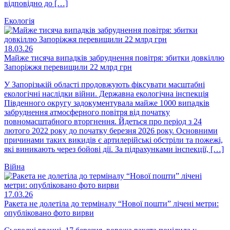
відповідно до […]
Екологія
18.03.26
Майже тисяча випадків забруднення повітря: збитки довкіллю
Запоріжжя перевищили 22 млрд грн
У Запорізькій області продовжують фіксувати масштабні
екологічні наслідки війни. Державна екологічна інспекція
Південного округу задокументувала майже 1000 випадків
забруднення атмосферного повітря від початку
повномасштабного вторгнення. Йдеться про період з 24
лютого 2022 року до початку березня 2026 року. Основними
причинами таких викидів є артилерійські обстріли та пожежі,
які виникають через бойові дії. За підрахунками інспекції, […]
Війна
17.03.26
Ракета не долетіла до терміналу “Нової пошти” лічені метри:
опубліковано фото вирви