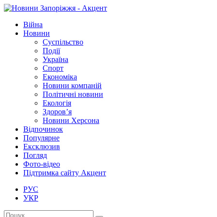
Війна
Новини
Суспільство
Події
Україна
Спорт
Економіка
Новини компаній
Політичні новини
Екологія
Здоров’я
Новини Херсона
Відпочинок
Популярне
Ексклюзив
Погляд
Фото-відео
Підтримка сайту Акцент
РУС
УКР