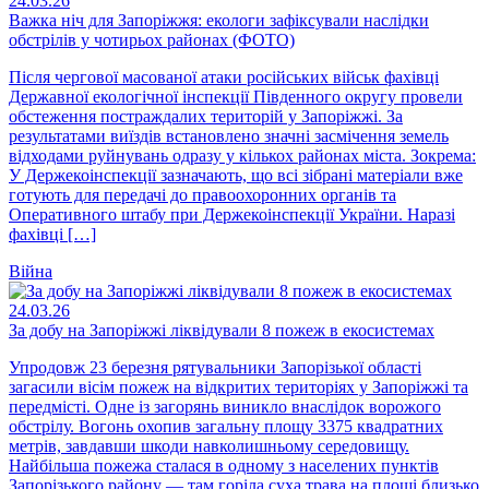
24.03.26
Важка ніч для Запоріжжя: екологи зафіксували наслідки
обстрілів у чотирьох районах (ФОТО)
Після чергової масованої атаки російських військ фахівці
Державної екологічної інспекції Південного округу провели
обстеження постраждалих територій у Запоріжжі. За
результатами виїздів встановлено значні засмічення земель
відходами руйнувань одразу у кількох районах міста. Зокрема:
У Держекоінспекції зазначають, що всі зібрані матеріали вже
готують для передачі до правоохоронних органів та
Оперативного штабу при Держекоінспекції України. Наразі
фахівці […]
Війна
24.03.26
За добу на Запоріжжі ліквідували 8 пожеж в екосистемах
Упродовж 23 березня рятувальники Запорізької області
загасили вісім пожеж на відкритих територіях у Запоріжжі та
передмісті. Одне із загорянь виникло внаслідок ворожого
обстрілу. Вогонь охопив загальну площу 3375 квадратних
метрів, завдавши шкоди навколишньому середовищу.
Найбільша пожежа сталася в одному з населених пунктів
Запорізького району — там горіла суха трава на площі близько