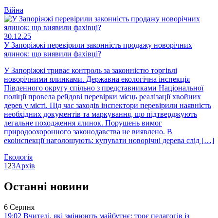
Війна
30.12.25
У Запоріжжі перевірили законність продажу новорічних
ялинок: що виявили фахівці?
У Запоріжжі триває контроль за законністю торгівлі
новорічними ялинками. Державна екологічна інспекція
Південного округу спільно з представниками Національної
поліції провела рейдові перевірки місць реалізації хвойних
дерев у місті. Під час заходів інспектори перевірили наявність
необхідних документів та маркування, що підтверджують
легальне походження ялинок. Порушень вимог
природоохоронного законодавства не виявлено. В
екоінспекції наголошують: купувати новорічні дерева слід […]
Екологія
1
2
3
Архів
Останні новини
6 Серпня
19:02
Вчителі, які змінюють майбутнє: троє педагогів із