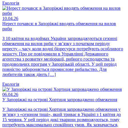
Екологія
10.04.26
Нерест почався: в Запоріжжі вводять обмеження на вилов
риби
З 10 квітня на водоймах України запроваджуються сезонні
обмеження на вилов риби у зв’язку з початком періоду
нересту – часу, коли водні біоресурси потребують особливого
захисту. Про це повідомили в Управлінні Державного
агентства з розвитку меліорації, рибного господарства та
продовольчих програм у Запорізькій області. У цей період
повністю забороняється промислове рибальство. Для
любителів також діють […]
Екологія
06.04.26
У Запоріжжі на острові Хортиця запроваджено обмеження
У Запоріжжі на острові Хортиця запроваджено обмеження у
зв’язку з «сезоном тиші», який триває в Україні з 1 квітня до
15 червня. У цей період дикі тварини розмножуються, тому
потребують максимально спокійних умов. Як зазначається,