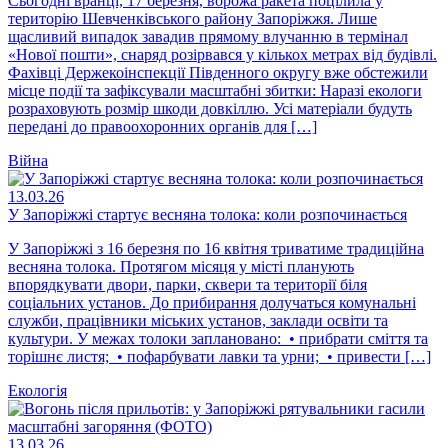
Сьогодні вранці, 17 березня, ворожа ракета поцілила у
територію Шевченківського району Запоріжжя. Лише
щасливий випадок завадив прямому влучанню в термінал
«Нової пошти», снаряд розірвався у кількох метрах від будівлі.
Фахівці Держекоінспекції Південного округу вже обстежили
місце події та зафіксували масштабні збитки: Наразі екологи
розраховують розмір шкоди довкіллю. Усі матеріали будуть
передані до правоохоронних органів для […]
Війна
13.03.26
У Запоріжжі стартує весняна толока: коли розпочинається
У Запоріжжі з 16 березня по 16 квітня триватиме традиційна
весняна толока. Протягом місяця у місті планують
впорядкувати двори, парки, сквери та території біля
соціальних установ. До прибирання долучаться комунальні
служби, працівники міських установ, заклади освіти та
культури. У межах толоки заплановано: • прибрати сміття та
торішнє листя; • пофарбувати лавки та урни; • привести […]
Екологія
13.03.26