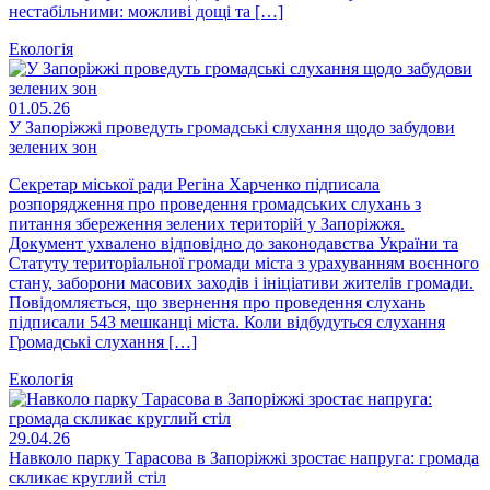
нестабільними: можливі дощі та […]
Екологія
01.05.26
У Запоріжжі проведуть громадські слухання щодо забудови
зелених зон
Секретар міської ради Регіна Харченко підписала
розпорядження про проведення громадських слухань з
питання збереження зелених територій у Запоріжжя.
Документ ухвалено відповідно до законодавства України та
Статуту територіальної громади міста з урахуванням воєнного
стану, заборони масових заходів і ініціативи жителів громади.
Повідомляється, що звернення про проведення слухань
підписали 543 мешканці міста. Коли відбудуться слухання
Громадські слухання […]
Екологія
29.04.26
Навколо парку Тарасова в Запоріжжі зростає напруга: громада
скликає круглий стіл