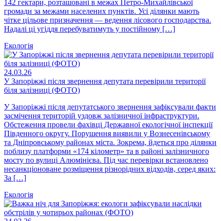
142 гектари, розташовані в межах Петро-Михайлівської
громади за межами населених пунктів. Усі ділянки мають
чітке цільове призначення — ведення лісового господарства.
Надалі ці угіддя перебуватимуть у постійному […]
Екологія
24.03.26
У Запоріжжі після звернення депутата перевірили території
біля залізниці (ФОТО)
У Запоріжжі після депутатського звернення зафіксували факти
засмічення територій уздовж залізничної інфраструктури.
Обстеження провели фахівці Державної екологічної інспекції
Південного округу. Порушення виявили у Вознесенівському
та Дніпровському районах міста. Зокрема, йдеться про ділянки
поблизу платформи «174 кілометр» та в районі залізничного
мосту по вулиці Алюмінієва. Під час перевірки встановлено
несанкціоноване розміщення різнорідних відходів, серед яких:
За […]
Екологія