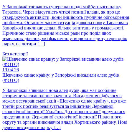
У Запоріжжі тривають суперечки щодо майбутнього парку
Тарасова. Через відсутність чіткої позиції влади, як про це
стверджують активісти, вони ініціюють публічне обговорення
проблеми. Останнім часом ситуація довкола парку Тарасова в
Запоріжжі викликає дедалі більше запитань у громадськості.
Причиною стало рішення міської ради про поділ двох
земельних ділянок, які фактично утворюють єдину територію
парку, на чотири […]
Без категорії
19.04.26
Шевченко єднає країну: у Запоріжжі висадили алею дубів
(ФОТО)
У Запоріжжі з’явилася нова алея дубів, яка має особливе
історичне та символічне значення. Висадження відбулося в
межах всеукраїнської акції «Шевченко єднає країну», що вже
третій рік поспіль реалізується за ініціативи Державної
екологічної інспекції України. До створення алеї долучилися
представники Державної екологічної інспекції Південного
округу та органи виконавчої влади Хортицького району. Нові
дерева висадили в парку […]