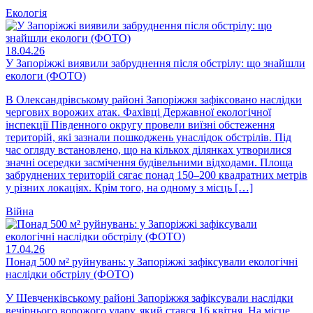
Екологія
18.04.26
У Запоріжжі виявили забруднення після обстрілу: що знайшли
екологи (ФОТО)
В Олександрівському районі Запоріжжя зафіксовано наслідки
чергових ворожих атак. Фахівці Державної екологічної
інспекції Південного округу провели виїзні обстеження
територій, які зазнали пошкоджень унаслідок обстрілів. Під
час огляду встановлено, що на кількох ділянках утворилися
значні осередки засмічення будівельними відходами. Площа
забруднених територій сягає понад 150–200 квадратних метрів
у різних локаціях. Крім того, на одному з місць […]
Війна
17.04.26
Понад 500 м² руйнувань: у Запоріжжі зафіксували екологічні
наслідки обстрілу (ФОТО)
У Шевченківському районі Запоріжжя зафіксували наслідки
вечірнього ворожого удару, який стався 16 квітня. На місце