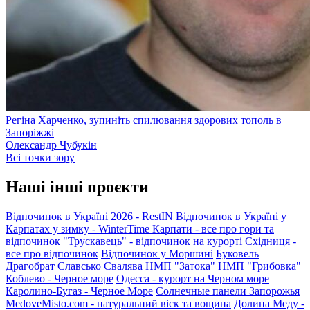
Регіна Харченко, зупиніть спилювання здорових тополь в
Запоріжжі
Олександр Чубукін
Всі точки зору
Наші інші проєкти
Відпочинок в Україні 2026 - RestIN
Відпочинок в Україні у
Карпатах у зимку - WinterTime
Карпати - все про гори та
відпочинок
"Трускавець" - відпочинок на курорті
Східниця -
все про відпочинок
Відпочинок у Моршині
Буковель
Драгобрат
Славсько
Свалява
НМП "Затока"
НМП "Грибовка"
Коблево - Черное море
Одесса - курорт на Черном море
Каролино-Бугаз - Черное Море
Солнечные панели Запорожья
MedoveMisto.com - натуральний віск та вощина
Долина Меду -