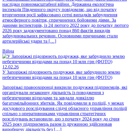
наслідки повномасштабної війни. Державна екологічна
інспекція Південного округу повідомляє, що від початку
вторгнення росії зафіксовано сотні випадків забруднення
атмосферного повітря, спричинених бойовими діями. За
даними інспекторів, із 24 лютого 2022 року до початку лютого
2026 року задокументовано понад 860 фактів викидів
забруднювальних речовин. Основними причинами стали
артилерійські удари та […]
Війна
12.02.26
У Запоріжжі підозрюють подружжя, яке забруднило землю
небезпечними відходами на понад 10 млн грн (ФОТО)
Запорізькі правоохоронці викрили подружжя підприємців, які
організували незаконну діяльність із поводження з
небезпечними відходами та завдали довкіллю
багатомільйонних збитків. Як повідомили в поліції, у межах
досудового розслідування слідчі обласного управління поліції
спільно з оперативниками управління стратегічних
розслідувань встановили, що з початку 2024 року до січня
2025 року підприємець разом із дружиною здійснював
виробничу діяльність без […]