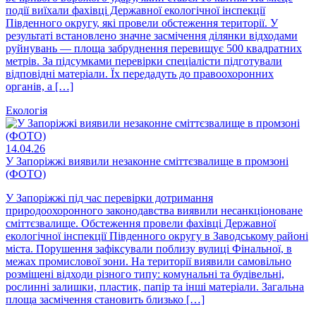
події виїхали фахівці Державної екологічної інспекції
Південного округу, які провели обстеження території. У
результаті встановлено значне засмічення ділянки відходами
руйнувань — площа забруднення перевищує 500 квадратних
метрів. За підсумками перевірки спеціалісти підготували
відповідні матеріали. Їх передадуть до правоохоронних
органів, а […]
Екологія
14.04.26
У Запоріжжі виявили незаконне сміттєзвалище в промзоні
(ФОТО)
У Запоріжжі під час перевірки дотримання
природоохоронного законодавства виявили несанкціоноване
сміттєзвалище. Обстеження провели фахівці Державної
екологічної інспекції Південного округу в Заводському районі
міста. Порушення зафіксували поблизу вулиці Фінальної, в
межах промислової зони. На території виявили самовільно
розміщені відходи різного типу: комунальні та будівельні,
рослинні залишки, пластик, папір та інші матеріали. Загальна
площа засмічення становить близько […]