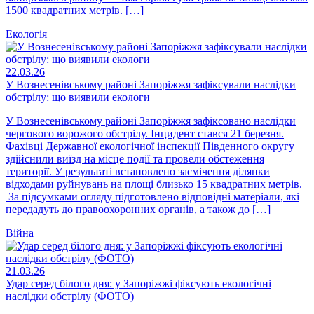
1500 квадратних метрів. […]
Екологія
22.03.26
У Вознесенівському районі Запоріжжя зафіксували наслідки
обстрілу: що виявили екологи
У Вознесенівському районі Запоріжжя зафіксовано наслідки
чергового ворожого обстрілу. Інцидент стався 21 березня.
Фахівці Державної екологічної інспекції Південного округу
здійснили виїзд на місце події та провели обстеження
території. У результаті встановлено засмічення ділянки
відходами руйнувань на площі близько 15 квадратних метрів.
За підсумками огляду підготовлено відповідні матеріали, які
передадуть до правоохоронних органів, а також до […]
Війна
21.03.26
Удар серед білого дня: у Запоріжжі фіксують екологічні
наслідки обстрілу (ФОТО)