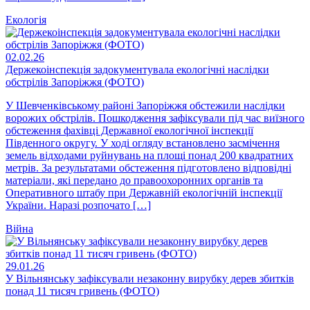
Екологія
02.02.26
Держекоінспекція задокументувала екологічні наслідки
обстрілів Запоріжжя (ФОТО)
У Шевченківському районі Запоріжжя обстежили наслідки
ворожих обстрілів. Пошкодження зафіксували під час виїзного
обстеження фахівці Державної екологічної інспекції
Південного округу. У ході огляду встановлено засмічення
земель відходами руйнувань на площі понад 200 квадратних
метрів. За результатами обстеження підготовлено відповідні
матеріали, які передано до правоохоронних органів та
Оперативного штабу при Державній екологічній інспекції
України. Наразі розпочато […]
Війна
29.01.26
У Вільнянську зафіксували незаконну вирубку дерев збитків
понад 11 тисяч гривень (ФОТО)