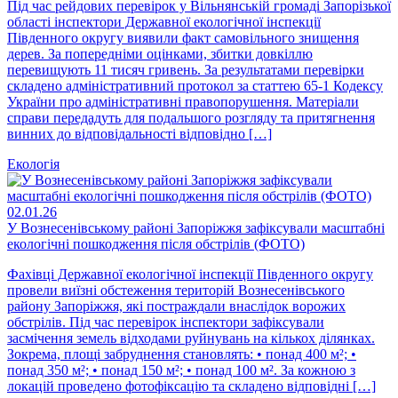
Під час рейдових перевірок у Вільнянській громаді Запорізької
області інспектори Державної екологічної інспекції
Південного округу виявили факт самовільного знищення
дерев. За попередніми оцінками, збитки довкіллю
перевищують 11 тисяч гривень. За результатами перевірки
складено адміністративний протокол за статтею 65-1 Кодексу
України про адміністративні правопорушення. Матеріали
справи передадуть для подальшого розгляду та притягнення
винних до відповідальності відповідно […]
Екологія
02.01.26
У Вознесенівському районі Запоріжжя зафіксували масштабні
екологічні пошкодження після обстрілів (ФОТО)
Фахівці Державної екологічної інспекції Південного округу
провели виїзні обстеження територій Вознесенівського
району Запоріжжя, які постраждали внаслідок ворожих
обстрілів. Під час перевірок інспектори зафіксували
засмічення земель відходами руйнувань на кількох ділянках.
Зокрема, площі забруднення становлять: • понад 400 м²; •
понад 350 м²; • понад 150 м²; • понад 100 м². За кожною з
локацій проведено фотофіксацію та складено відповідні […]