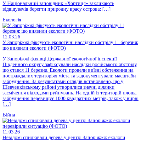
У Національний заповідник «Хортиця» закликають
відвідувачів берегти природну красу острова: […]
Екологія
12.03.26
У Запоріжжі фіксують екологічні наслідки обстрілу 11 березня:
що виявили екологи (ФОТО)
У Запоріжжі фахівці Державної екологічної інспекції
Південного округу зафіксували наслідки російського обстрілу,
що стався 11 березня. Екологи провели виїзні обстеження на
постраждалих територіях міста та задокументували масштаби
забруднення. За результатами оглядів встановлено, що у
Шевченківському районі утворилися значні ділянки
засмічення відходами руйнувань. На одній із територій площа
забруднення перевищує 1000 квадратних метрів, також у вирві
[…]
Війна
11.03.26
Невідомі спилювали дерева у центрі Запоріжжя: екологи