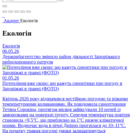
Акцент
Екологія
Екологія
Екологія
06.05.26
Держрибагентство змінило район діяльності Запорізького
рибоохоронного патруля
01.05.26
Потепління вже скоро: що кажуть синоптики про погоду в
Запоріжжі в травні (ФОТО)
Квітень 2026 року відзначився нестійкою погодою та різкими
температурними коливаннями. Як повідомила синоптикиня
Тетяна Сорокіна, протягом місяця зафіксували 10 ночей із
заморозками на поверхні ґрунту. Середня температура повітря
становила +9,5°C, що приблизно на 1°C нижче кліматичної
норми. Водночас вода в річці Дніпро прогрілася до 10–11°C.
На початку травня погодні умови залишатимуться