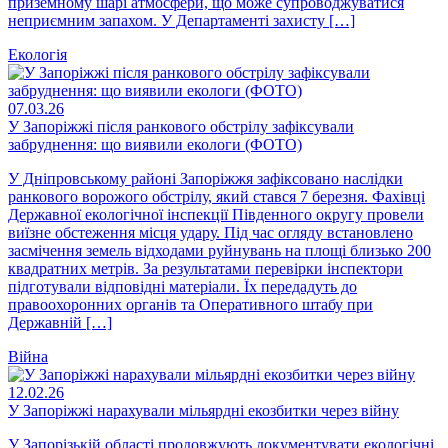
приземному шарі атмосфери, що може супроводжуватися
неприємним запахом. У Департаменті захисту […]
Екологія
07.03.26
У Запоріжжі після ранкового обстрілу зафіксували
забруднення: що виявили екологи (ФОТО)
У Дніпровському районі Запоріжжя зафіксовано наслідки
ранкового ворожого обстрілу, який стався 7 березня. Фахівці
Державної екологічної інспекції Південного округу провели
виїзне обстеження місця удару. Під час огляду встановлено
засмічення земель відходами руйнувань на площі близько 200
квадратних метрів. За результатами перевірки інспектори
підготували відповідні матеріали. Їх передадуть до
правоохоронних органів та Оперативного штабу при
Державній […]
Війна
12.02.26
У Запоріжжі нарахували мільярдні екозбитки через війну
У Запорізькій області продовжують документувати екологічні