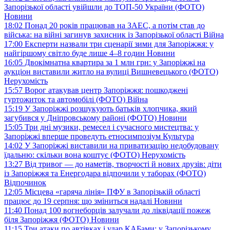
Запорізької області увійшли до ТОП-50 України (ФОТО)
Новини
18:02
Понад 20 років працював на ЗАЕС, а потім став до
війська: на війні загинув захисник із Запорізької області
Війна
17:00
Експерти назвали три сценарії зими для Запоріжжя: у
найгіршому світло буде лише 4–8 годин
Новини
16:05
Двокімнатна квартира за 1 млн грн: у Запоріжжі на
аукціон виставили житло на вулиці Вишневецького (ФОТО)
Нерухомість
15:57
Ворог атакував центр Запоріжжя: пошкоджені
гуртожиток та автомобілі (ФОТО)
Війна
15:19
У Запоріжжі розшукують батьків хлопчика, який
загубився у Дніпровському районі (ФОТО)
Новини
15:05
Три дні музики, ремесел і сучасного мистецтва: у
Запоріжжі вперше проведуть етносимпозіум
Культура
14:02
У Запоріжжі виставили на приватизацію недобудовану
їдальню: скільки вона коштує (ФОТО)
Нерухомість
13:27
Від тривог — до наметів, творчості й нових друзів: діти
із Запоріжжя та Енергодара відпочили у таборах (ФОТО)
Відпочинок
12:05
Місцева «гаряча лінія» ПФУ в Запорізькій області
працює до 19 серпня: що зміниться надалі
Новини
11:40
Понад 100 вогнеборців залучали до ліквідації пожеж
біля Запоріжжя (ФОТО)
Новини
11:15
Три атаки по автівках і удар КАБами: у Запорізькому