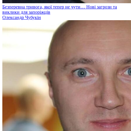
Безперевна тривога, якої тепер не чути… Нові загрози та
виклики для запоріжців
Олександр Чубукін