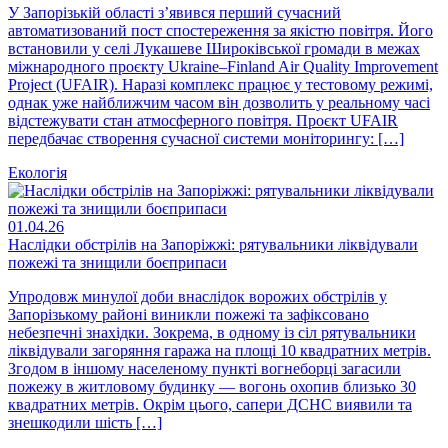
У Запорізькій області з’явився перший сучасний
автоматизований пост спостереження за якістю повітря. Його
встановили у селі Лукашеве Широківської громади в межах
міжнародного проєкту Ukraine–Finland Air Quality Improvement
Project (UFAIR). Наразі комплекс працює у тестовому режимі,
однак уже найближчим часом він дозволить у реальному часі
відстежувати стан атмосферного повітря. Проєкт UFAIR
передбачає створення сучасної системи моніторингу: […]
Екологія
01.04.26
Наслідки обстрілів на Запоріжжі: рятувальники ліквідували
пожежі та знищили боєприпаси
Упродовж минулої доби внаслідок ворожих обстрілів у
Запорізькому районі виникли пожежі та зафіксовано
небезпечні знахідки. Зокрема, в одному із сіл рятувальники
ліквідували загоряння гаража на площі 10 квадратних метрів.
Згодом в іншому населеному пункті вогнеборці загасили
пожежу в житловому будинку — вогонь охопив близько 30
квадратних метрів. Окрім цього, сапери ДСНС виявили та
знешкодили шість […]