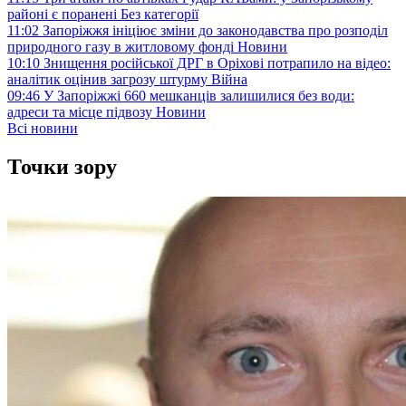
районі є поранені
Без категорії
11:02
Запоріжжя ініціює зміни до законодавства про розподіл
природного газу в житловому фонді
Новини
10:10
Знищення російської ДРГ в Оріхові потрапило на відео:
аналітик оцінив загрозу штурму
Війна
09:46
У Запоріжжі 660 мешканців залишилися без води:
адреси та місце підвозу
Новини
Всі новини
Точки зору