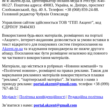
ім’я: akzent.zp.ua, ідентифікатор онлайн-медіа в Реєстрі: R40-
06127. Поштова адреса: 49083, Україна, м. Дніпро, проспект
Слобожанський, буд. 40 А. Телефон: +38 (068) 859-24-88.
Головний редактор Чубукін Олександр
Управління сайтом здійснюється ТОВ “ГПП Акцент”, код
ЄДРПОУ 39404303
Використання будь-яких матеріалів, розміщених на порталі
«Акцент», інтернет-виданням дозволяється за умови вставки в
текст відкритого для пошукових систем гіперпосилання на
Akzent.zp.ua
та згадування першоджерела не нижче другого
абзацу. Посилання має бути розміщене незалежно від повного
чи часткового використання матеріалів.
Матеріали, що містяться в рубриках «Новини компаній» та
«Політичні новини», розміщені на правах реклами. Також для
маркування рекламних матеріалів використвуються плашки
“реклама”, “партнерський матеріал”. Зв’язатися з нами з
приводу реклами:
portal.akzent@gmail.com
, телефон +38 (099)
767-48-52
Медіакіт
|
Політика конфіденційності
|
Редакційна політика
Зв’язатися з нами:
portal.akzent@gmail.com