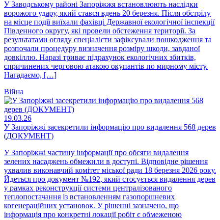
У Заводському районі Запоріжжя встановлюють наслідки
ворожого удару, який стався вдень 20 березня. Після обстрілу
на місце події виїхали фахівці Державної екологічної інспекції
Південного округу, які провели обстеження території. За
результатами огляду спеціалісти зафіксували пошкодження та
розпочали процедуру визначення розміру шкоди, завданої
довкіллю. Наразі триває підрахунок екологічних збитків,
спричинених черговою атакою окупантів по мирному місту.
Нагадаємо, […]
Війна
19.03.26
У Запоріжжі засекретили інформацію про видалення 568 дерев
(ДОКУМЕНТ)
У Запоріжжі частину інформації про обсяги видалення
зелених насаджень обмежили в доступі. Відповідне рішення
ухвалив виконавчий комітет міської ради 18 березня 2026 року.
Йдеться про документ №192, який стосується видалення дерев
у рамках реконструкції системи централізованого
теплопостачання із встановленням газопоршневих
когенераційних установок. У рішенні зазначено, що
інформація про конкретні локації робіт є обмеженою