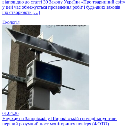
відповідно до статті 39 Закону України «Про тваринний світ»,
у цей час обмежується проведення робіт і будь-яких заходів,
що створюють […]
Екологія
01.04.26
Ноу-хау на Запоріжжі: у Широківській громаді запустили
перший розумний пост моніторингу повітря (ФОТО)