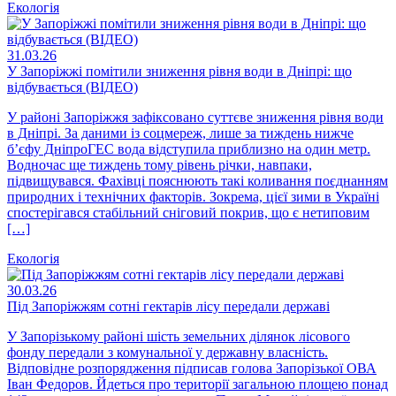
Екологія
31.03.26
У Запоріжжі помітили зниження рівня води в Дніпрі: що
відбувається (ВІДЕО)
У районі Запоріжжя зафіксовано суттєве зниження рівня води
в Дніпрі. За даними із соцмереж, лише за тиждень нижче
б’єфу ДніпроГЕС вода відступила приблизно на один метр.
Водночас ще тиждень тому рівень річки, навпаки,
підвищувався. Фахівці пояснюють такі коливання поєднанням
природних і технічних факторів. Зокрема, цієї зими в Україні
спостерігався стабільний сніговий покрив, що є нетиповим
[…]
Екологія
30.03.26
Під Запоріжжям сотні гектарів лісу передали державі
У Запорізькому районі шість земельних ділянок лісового
фонду передали з комунальної у державну власність.
Відповідне розпорядження підписав голова Запорізької ОВА
Іван Федоров. Йдеться про території загальною площею понад