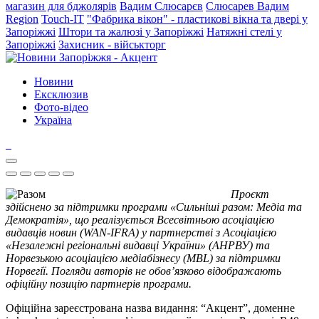
магазин для бджолярів
Вадим Слюсарєв
Слюсарев Вадим
Region
Touch-IT
"Фабрика вікон" - пластикові вікна та двері у
Запоріжжі
Штори та жалюзі у Запоріжжі
Натяжні стелі у
Запоріжжі
Захисник - військторг
Новини
Ексклюзив
Фото-відео
Україна
Проєкт
здійснено за підтримки програми «Сильніші разом: Медіа та
Демократія», що реалізується Всесвітньою асоціацією
видавців новин (WAN-IFRA) у партнерстві з Асоціацією
«Незалежні регіональні видавці України» (АНРВУ) та
Норвезькою асоціацією медіабізнесу (MBL) за підтримки
Норвегії. Погляди авторів не обов’язково відображають
офіційну позицію партнерів програми.
Офіційна зареєстрована назва видання: “Акцент”, доменне