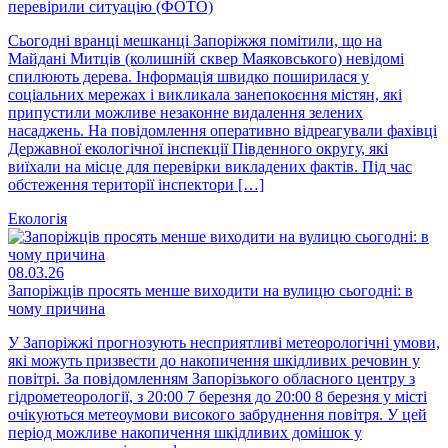
перевірили ситуацію (ФОТО)
Сьогодні вранці мешканці Запоріжжя помітили, що на
Майдані Митців (колишній сквер Маяковського) невідомі
спилюють дерева. Інформація швидко поширилася у
соціальних мережах і викликала занепокоєння містян, які
припустили можливе незаконне видалення зелених
насаджень. На повідомлення оперативно відреагували фахівці
Державної екологічної інспекції Південного округу, які
виїхали на місце для перевірки викладених фактів. Під час
обстеження території інспектори […]
Екологія
08.03.26
Запоріжців просять менше виходити на вулицю сьогодні: в
чому причина
У Запоріжжі прогнозують несприятливі метеорологічні умови,
які можуть призвести до накопичення шкідливих речовин у
повітрі. За повідомленням Запорізького обласного центру з
гідрометеорології, з 20:00 7 березня до 20:00 8 березня у місті
очікуються метеоумови високого забруднення повітря. У цей
період можливе накопичення шкідливих домішок у