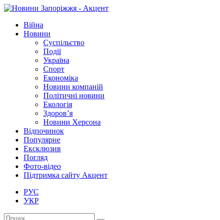
Війна
Новини
Суспільство
Події
Україна
Спорт
Економіка
Новини компаній
Політичні новини
Екологія
Здоров’я
Новини Херсона
Відпочинок
Популярне
Ексклюзив
Погляд
Фото-відео
Підтримка сайту Акцент
РУС
УКР