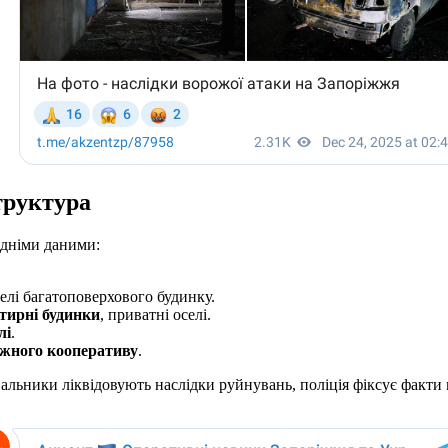
труктура
едніми даними:
елі багатоповерхового будинку.
тирні будинки
, приватні оселі.
лі
.
жного кооперативу
.
вальники ліквідовують наслідки руйнувань, поліція фіксує факт