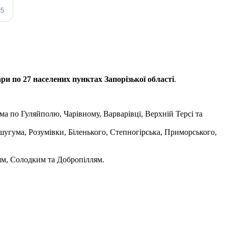
ари по 27 населених пунктах Запорізької області
.
а по Гуляйполю, Чарівному, Варварівці, Верхній Терсі та
шугума, Розумівки, Біленького, Степногірська, Приморського,
ям, Солодким та Добропіллям.