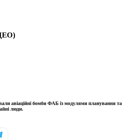
ІДЕО)
осували авіаційні бомби ФАБ із модулями планування та
айні люди.