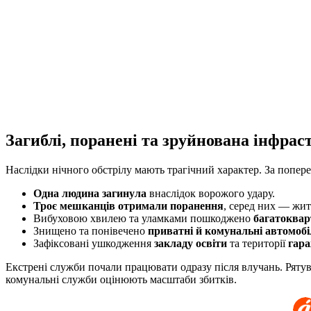
Загиблі, поранені та зруйнована інфрас
Наслідки нічного обстрілу мають трагічний характер. За попер
Одна людина загинула
внаслідок ворожого удару.
Троє мешканців отримали поранення
, серед них — жит
Вибуховою хвилею та уламками пошкоджено
багатоквар
Знищено та понівечено
приватні й комунальні автомобі
Зафіксовані ушкодження
закладу освіти
та території
гара
Екстрені служби почали працювати одразу після влучань. Ряту
комунальні служби оцінюють масштаби збитків.