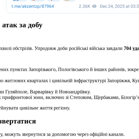
 атак за добу
вилі обстрілів. Упродовж доби російські війська завдали
704 уд
их пунктах Запорізького, Пологівського й інших районів, зокрем
по житлових кварталах і цивільній інфраструктурі Запоріжжя, Ку
и Гуляйполе, Варварівку й Новоандріївку.
 прифронтової зони, включно зі Степовим, Щербаками, Білогір’
уйнувати цивільне життя регіону.
звертатися
, можуть звернутися за допомогою через офіційні канали.