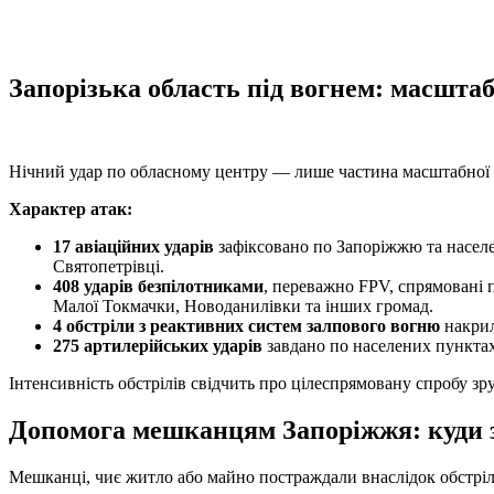
Запорізька область під вогнем: масштаб
Нічний удар по обласному центру — лише частина масштабної х
Характер атак:
17 авіаційних ударів
зафіксовано по Запоріжжю та населен
Святопетрівці.
408 ударів безпілотниками
, переважно FPV, спрямовані 
Малої Токмачки, Новоданилівки та інших громад.
4 обстріли з реактивних систем залпового вогню
накрил
275 артилерійських ударів
завдано по населених пунктах
Інтенсивність обстрілів свідчить про цілеспрямовану спробу зр
Допомога мешканцям Запоріжжя: куди 
Мешканці, чиє житло або майно постраждали внаслідок обстрілу