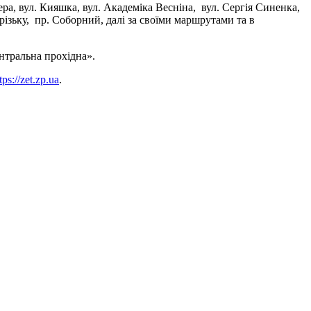
ра, вул. Кияшка, вул. Академіка Весніна, вул. Сергія Синенка,
різьку, пр. Соборний, далі за своїми маршрутами та в
нтральна прохідна».
tps://zet.zp.ua
.