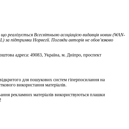
 що реалізується Всесвітньою асоціацією видавців новин (WAN-
) за підтримки Норвегії. Погляди авторів не обов’язково
оштова адреса: 49083, Україна, м. Дніпро, проспект
т відкритого для пошукових систем гіперпосилання на
ткового використання матеріалів.
ування рекламних матеріалів використвуються плашки
2