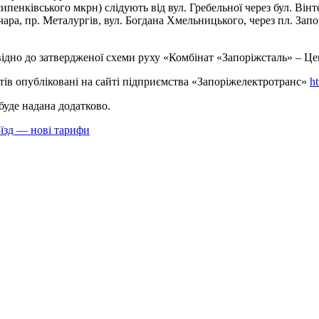
енківського мкрн) слідують від вул. Гребельної через бул. Вінте
ара, пр. Металургів, вул. Богдана Хмельницького, через пл. Запо
дно до затвердженої схеми руху «Комбінат «Запоріжсталь» – Це
ів опубліковані на сайті підприємства «Запоріжелектротранс»
ht
буде надана додатково.
оїзд — нові тарифи