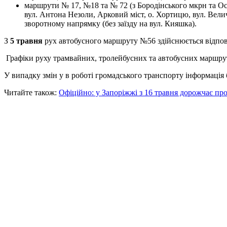
маршрути № 17, №18 та № 72 (з Бородінського мкрн та Осип
вул. Антона Незоли, Арковий міст, о. Хортицю, вул. Велич
зворотному напрямку (без заїзду на вул. Кияшка).
З
5 травня
рух автобусного маршруту №56 здійснюється відпові
Графіки руху трамвайних, тролейбусних та автобусних маршрут
У випадку змін у в роботі громадського транспорту інформація 
Читайте також:
Офіційно: у Запоріжжі з 16 травня дорожчає пр