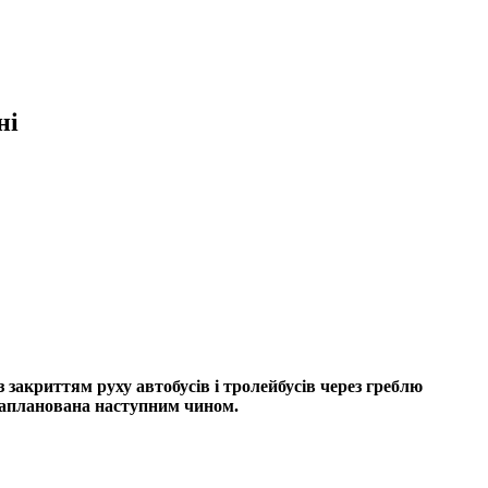
ні
із закриттям руху автобусів і тролейбусів через греблю
запланована наступним чином.