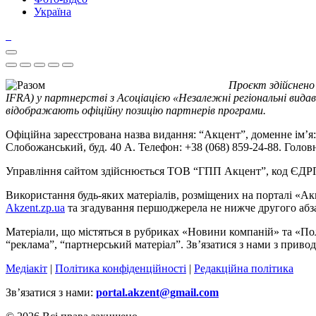
Україна
Проєкт здійснено
IFRA) у партнерстві з Асоціацією «Незалежні регіональні видав
відображають офіційну позицію партнерів програми.
Офіційна зареєстрована назва видання: “Акцент”, доменне ім’я: 
Слобожанський, буд. 40 А. Телефон: +38 (068) 859-24-88. Голо
Управління сайтом здійснюється ТОВ “ГПП Акцент”, код ЄД
Використання будь-яких матеріалів, розміщених на порталі «Ак
Akzent.zp.ua
та згадування першоджерела не нижче другого абза
Матеріали, що містяться в рубриках «Новини компаній» та «По
“реклама”, “партнерський матеріал”. Зв’язатися з нами з приво
Медіакіт
|
Політика конфіденційності
|
Редакційна політика
Зв’язатися з нами:
portal.akzent@gmail.com