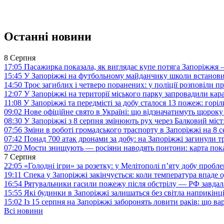
Останні новини
8 Серпня
17:05
Пасажирка показала, як виглядає купе потяга Запоріжж
15:45
У Запоріжжі на футбольному майданчику школи встанови
14:50
Троє загиблих і четверо поранених: у поліції розповіли п
12:07
У Запоріжжі на території міського парку запровадили ка
11:08
У Запоріжжі та передмісті за добу сталося 13 пожеж: горі
09:02
Нове офіційне свято в Україні: що відзначатимуть щороку
08:30
У Запоріжжі з 8 серпня змінюють рух через Балковий міст:
07:56
Зміни в роботі громадського траспорту в Запоріжжі на 8 
07:42
Понад 700 атак дронами за добу: на Запоріжжі загинули 
07:20
Мости знищують — росіяни наводять понтони: карта пока
7 Серпня
22:05
«Голодні ігри» за розетку: у Мелітополі п’яту добу пробл
19:11
Спека у Запоріжжі закінчується: коли температура впаде о
16:54
Рятувальники гасили пожежу після обстрілу — РФ завдал
15:55
Які будинки в Запоріжжі залишаться без світла наприкінц
15:02
Із 15 серпня на Запоріжжі заборонять ловити раків: що в
Всі новини