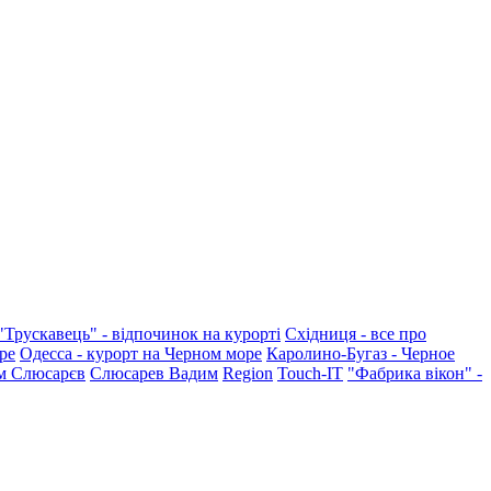
"Трускавець" - відпочинок на курорті
Східниця - все про
ре
Одесса - курорт на Черном море
Каролино-Бугаз - Черное
м Слюсарєв
Слюсарев Вадим
Region
Touch-IT
"Фабрика вікон" -