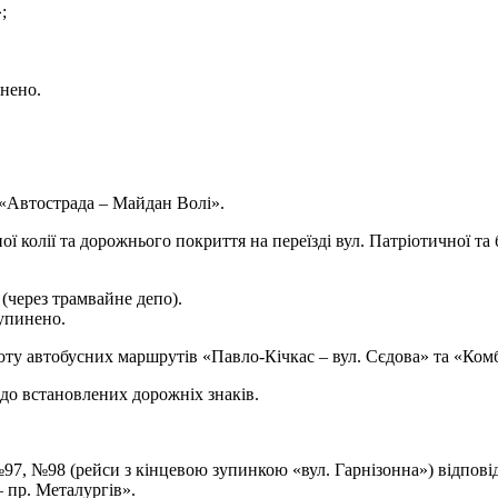
;
нено.
«Автострада – Майдан Волі».
ої колії та дорожнього покриття на переїзді вул. Патріотичної т
(через трамвайне депо).
упинено.
оту автобусних маршрутів «Павло-Кічкас – вул. Сєдова» та «Комб
до встановлених дорожніх знаків.
, №98 (рейси з кінцевою зупинкою «вул. Гарнізонна») відповід
– пр. Металургів».