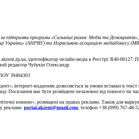
 за підтримки програми «Сильніші разом: Медіа та Демократія»,
ці України» (АНРВУ) та Норвезькою асоціацією медіабізнесу (MBL
akzent.zp.ua, ідентифікатор онлайн-медіа в Реєстрі: R40-06127. П
вний редактор Чубукін Олександр
РПОУ 39404303
цент», інтернет-виданням дозволяється за умови вставки в текс
цу. Посилання має бути розміщене незалежно від повного чи час
літичні новини», розміщені на правах реклами. Також для марк
ду реклами:
portal.akzent@gmail.com
, телефон +38 (099) 767-48-5