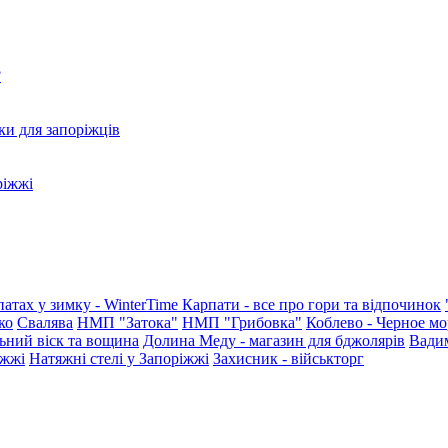
?
ки для запоріжців
ріжжі
патах у зимку - WinterTime
Карпати - все про гори та відпочинок
ко
Свалява
НМП "Затока"
НМП "Грибовка"
Коблево - Черное мо
ьний віск та вощина
Долина Меду - магазин для бджолярів
Вади
іжжі
Натяжні стелі у Запоріжжі
Захисник - військторг