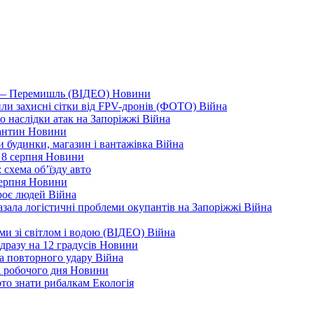
я — Перемишль (ВІДЕО)
Новини
ли захисні сітки від FPV-дронів (ФОТО)
Війна
ро наслідки атак на Запоріжжі
Війна
рантин
Новини
ли будинки, магазин і вантажівка
Війна
 8 серпня
Новини
 схема об’їзду
авто
серпня
Новини
троє людей
Війна
зала логістичні проблеми окупантів на Запоріжжі
Війна
еми зі світлом і водою (ВІДЕО)
Війна
дразу на 12 градусів
Новини
а повторного удару
Війна
і робочого дня
Новини
арто знати рибалкам
Екологія