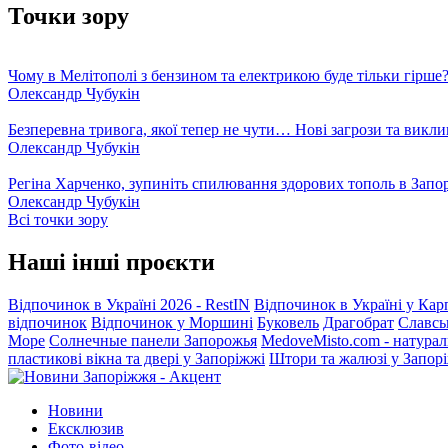
Точки зору
Чому в Мелітополі з бензином та електрикою буде тільки гірше
Олександр Чубукін
Безперевна тривога, якої тепер не чути… Нові загрози та викли
Олександр Чубукін
Регіна Харченко, зупиніть спилювання здорових тополь в Запо
Олександр Чубукін
Всі точки зору
Наші інші проєкти
Відпочинок в Україні 2026 - RestIN
Відпочинок в Україні у Кар
відпочинок
Відпочинок у Моршині
Буковель
Драгобрат
Славсь
Море
Солнечные панели Запорожья
MedoveMisto.com - натурал
пластикові вікна та двері у Запоріжжі
Штори та жалюзі у Запор
Новини
Ексклюзив
Фото-відео