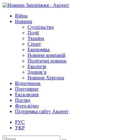
Війна
Новини
Суспільство
Події
Україна
Спорт
Економіка
Новини компаній
Політичні новини
Екологія
Здоров’я
Новини Херсона
Відпочинок
Популярне
Ексклюзив
Погляд
Фото-відео
Підтримка сайту Акцент
РУС
УКР