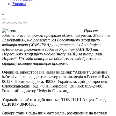
Україна
Проєкт
здійснено за підтримки програми «Сильніші разом: Медіа та
Демократія», що реалізується Всесвітньою асоціацією
видавців новин (WAN-IFRA) у партнерстві з Асоціацією
«Незалежні регіональні видавці України» (АНРВУ) та
Норвезькою асоціацією медіабізнесу (MBL) за підтримки
Норвегії. Погляди авторів не обов’язково відображають
офіційну позицію партнерів програми.
Офіційна зареєстрована назва видання: “Акцент”, доменне
ім’я: akzent.zp.ua, ідентифікатор онлайн-медіа в Реєстрі: R40-
06127. Поштова адреса: 49083, Україна, м. Дніпро, проспект
Слобожанський, буд. 40 А. Телефон: +38 (068) 859-24-88.
Головний редактор Чубукін Олександр
Управління сайтом здійснюється ТОВ “ГПП Акцент”, код
ЄДРПОУ 39404303
Використання будь-яких матеріалів, розміщених на порталі