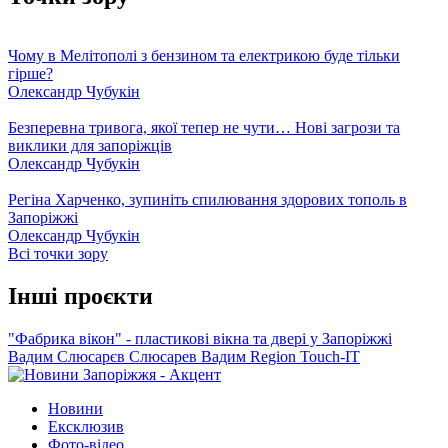
Чому в Мелітополі з бензином та електрикою буде тільки
гірше?
Олександр Чубукін
Безперевна тривога, якої тепер не чути… Нові загрози та
виклики для запоріжців
Олександр Чубукін
Регіна Харченко, зупиніть спилювання здорових тополь в
Запоріжжі
Олександр Чубукін
Всі точки зору
Інші проєкти
"Фабрика вікон" - пластикові вікна та двері у Запоріжжі
Вадим Слюсарєв
Слюсарев Вадим
Region
Touch-IT
Новини
Ексклюзив
Фото-відео