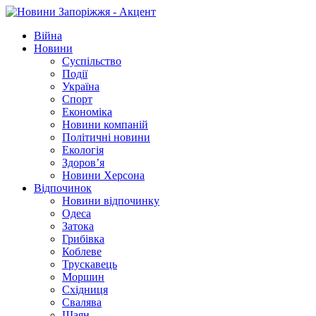
Війна
Новини
Суспільство
Події
Україна
Спорт
Економіка
Новини компаній
Політичні новини
Екологія
Здоров’я
Новини Херсона
Відпочинок
Новини відпочинку
Одеса
Затока
Грибівка
Коблеве
Трускавець
Моршин
Східниця
Свалява
Шаян