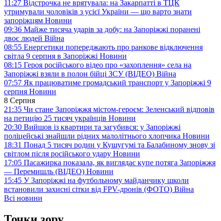
11:27
Відстрочка не врятувала: на Закарпатті в ТЦК
утримували чоловіків з усієї України — що варто знати
запоріжцям
Новини
09:36
Майже тисяча ударів за добу: на Запоріжжі поранені
двоє людей
Війна
08:55
Енергетики попереджають про ранкове відключення
світла 9 серпня в Запоріжжі
Новини
08:15
Героя російського відео про «захоплення» села на
Запоріжжі взяли в полон бійці ЗСУ (ВІДЕО)
Війна
07:57
Як працюватиме громадський транспорт у Запоріжжі 9
серпня
Новини
8 Серпня
21:35
Чи стане Запоріжжя містом-героєм: Зеленський відповів
на петицію 25 тисяч українців
Новини
20:30
Вийшов із квартири та загубився: у Запоріжжі
поліцейські знайшли рідних малолітнього хлопчика
Новини
18:31
Понад 5 тисяч родин у Кушугумі та Балабиному знову зі
світлом після російського удару
Новини
17:05
Пасажирка показала, як виглядає купе потяга Запоріжжя
— Перемишль (ВІДЕО)
Новини
15:45
У Запоріжжі на футбольному майданчику школи
встановили захисні сітки від FPV-дронів (ФОТО)
Війна
Всі новини
Точки зору