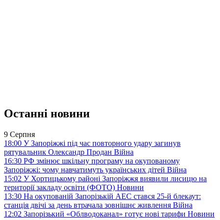
Останні новини
9 Серпня
18:00
У Запоріжжі під час повторного удару загинув
рятувальник Олександр Продан
Війна
16:30
РФ змінює шкільну програму на окупованому
Запоріжжі: чому навчатимуть українських дітей
Війна
15:02
У Хортицькому районі Запоріжжя виявили лисицю на
території закладу освіти (ФОТО)
Новини
13:30
На окупованій Запорізькій АЕС стався 25-й блекаут:
станція двічі за день втрачала зовнішнє живлення
Війна
12:02
Запорізький «Облводоканал» готує нові тарифи
Новини