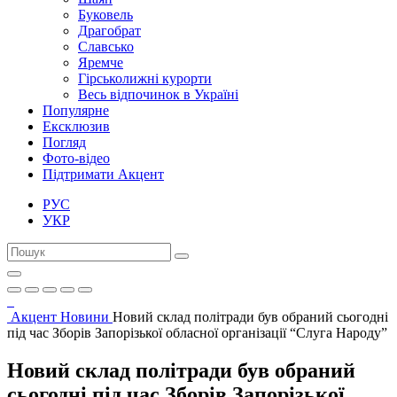
Буковель
Драгобрат
Славсько
Яремче
Гірськолижні курорти
Весь відпочинок в Україні
Популярне
Ексклюзив
Погляд
Фото-відео
Підтримати Акцент
РУС
УКР
Акцент
Новини
Новий склад політради був обраний сьогодні
під час Зборів Запорізької обласної організації “Слуга Народу”
Новий склад політради був обраний
сьогодні під час Зборів Запорізької