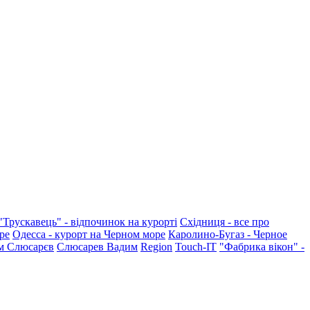
"Трускавець" - відпочинок на курорті
Східниця - все про
ре
Одесса - курорт на Черном море
Каролино-Бугаз - Черное
м Слюсарєв
Слюсарев Вадим
Region
Touch-IT
"Фабрика вікон" -