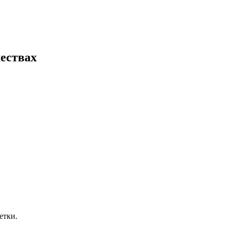
ествах
етки.