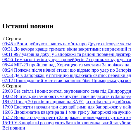
Останні новини
7 Серпня
09:45
«Вони руйнують навіть пам’ять про Другу світову»: як с
09:31
До вечора краще тримати вікна закритими: неприємний п
09:11
997 ударів за добу: у Запоріжжі та районі поранені десят
08:56
Тимчасові зміни у русі тролейбусів 7 серпня: як курсува
08:44
МіГ-29 пройшов над Хортицею та мостами Запоріжжя на 
08:24
Пожежа після нічної атаки: що відомо про удар по Запо
07:33
Де в Запоріжжі у п’ятницю відключать світло: переліки ад
07:12
Пошкоджений міст став пасткою: біля Приморська урази
6 Серпня
20:03
Без світла і води: жителі окупованого села під Дніпрору
19:02
Вчителі, які змінюють майбутнє: троє педагогів із Запор
18:02
Понад 20 років працював на ЗАЕС, а потім став до війська:
17:00
Експерти назвали три сценарії зими для Запоріжжя: у на
16:05
Двокімнатна квартира за 1 млн грн: у Запоріжжі на аук
15:57
Ворог атакував центр Запоріжжя: пошкоджені гуртожито
15:19
У Запоріжжі розшукують батьків хлопчика, який загубив
Всі новини