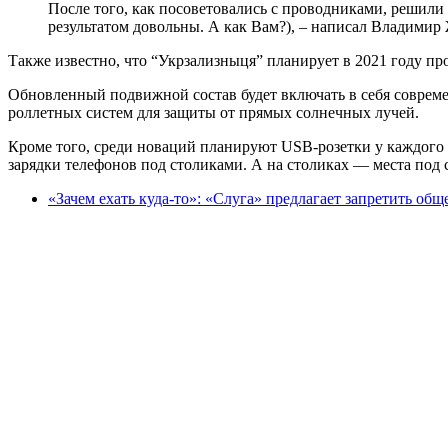
После того, как посоветовались с проводниками, решили 
результатом довольны. А как Вам?), – написал Владимир
Также известно, что “Укрзализныця” планирует в 2021 году п
Обновленный подвижной состав будет включать в себя совреме
роллетных систем для защиты от прямых солнечных лучей.
Кроме того, среди новаций планируют USB-розетки у каждого
зарядки телефонов под столиками. А на столиках — места под 
«Зачем ехать куда-то»: «Слуга» предлагает запретить о