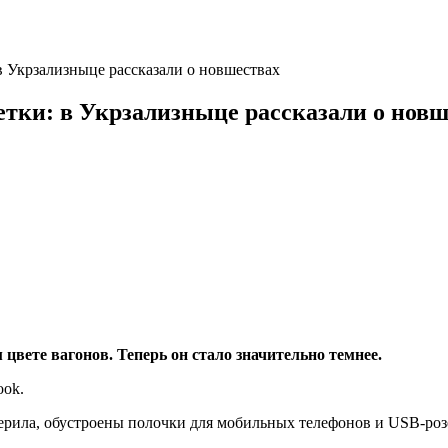
в Укрзализныце рассказали о новшествах
етки: в Укрзализныце рассказали о новш
цвете вагонов. Теперь он стало значительно темнее.
ook.
перила, обустроены полочки для мобильных телефонов и USB-роз