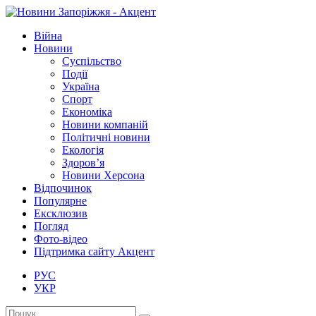
Війна
Новини
Суспільство
Події
Україна
Спорт
Економіка
Новини компаній
Політичні новини
Екологія
Здоров’я
Новини Херсона
Відпочинок
Популярне
Ексклюзив
Погляд
Фото-відео
Підтримка сайту Акцент
РУС
УКР