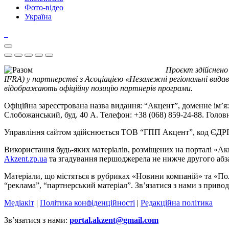
Фото-відео
Україна
Проєкт здійснено
IFRA) у партнерстві з Асоціацією «Незалежні регіональні видав
відображають офіційну позицію партнерів програми.
Офіційна зареєстрована назва видання: “Акцент”, доменне ім’я: 
Слобожанський, буд. 40 А. Телефон: +38 (068) 859-24-88. Голо
Управління сайтом здійснюється ТОВ “ГПП Акцент”, код ЄД
Використання будь-яких матеріалів, розміщених на порталі «Ак
Akzent.zp.ua
та згадування першоджерела не нижче другого абза
Матеріали, що містяться в рубриках «Новини компаній» та «По
“реклама”, “партнерський матеріал”. Зв’язатися з нами з приво
Медіакіт
|
Політика конфіденційності
|
Редакційна політика
Зв’язатися з нами:
portal.akzent@gmail.com