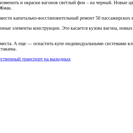
изменить и окраски вагонов светлый фон – на черный. Новые цв
 Жмак.
ровести капитально-восстановительный ремонт 50 пассажирских 
нные элементы конструкции. Это касается кузова вагона, новы
 места. А еще — оснастить купе индивидуальными системами кл
стаканы.
бщественный транспорт на выходных