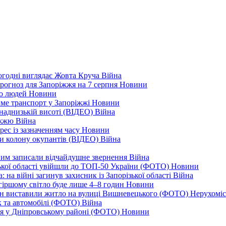
ьогодні виглядає Жовта Круча
Війна
рогноз для Запоріжжя на 7 серпня
Новини
еро людей
Новини
тиме транспорт у Запоріжжі
Новини
наднизькій висоті (ВІДЕО)
Війна
ріжжю
Війна
рес із зазначенням часу
Новини
ли колону окупантів (ВІДЕО)
Війна
дним записали відчайдушне звернення
Війна
ізької області увійшли до ТОП-50 України (ФОТО)
Новини
 на війні загинув захисник із Запорізької області
Війна
йгіршому світло буде лише 4–8 годин
Новини
ціон виставили житло на вулиці Вишневецького (ФОТО)
Нерухоміс
к та автомобілі (ФОТО)
Війна
ся у Дніпровському районі (ФОТО)
Новини