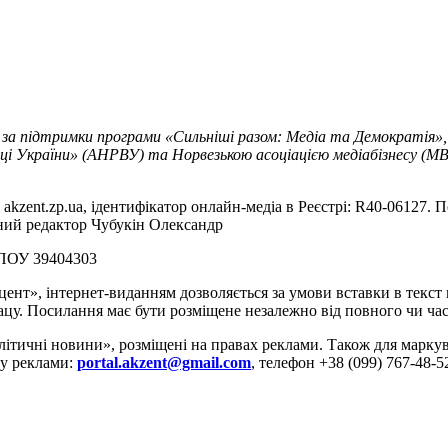
 за підтримки програми «Сильніші разом: Медіа та Демократія»,
ці України» (АНРВУ) та Норвезькою асоціацією медіабізнесу (MBL
akzent.zp.ua, ідентифікатор онлайн-медіа в Реєстрі: R40-06127. П
вний редактор Чубукін Олександр
РПОУ 39404303
цент», інтернет-виданням дозволяється за умови вставки в текс
цу. Посилання має бути розміщене незалежно від повного чи час
літичні новини», розміщені на правах реклами. Також для марк
ду реклами:
portal.akzent@gmail.com
, телефон +38 (099) 767-48-5