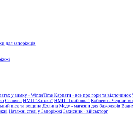
?
ки для запоріжців
ріжжі
патах у зимку - WinterTime
Карпати - все про гори та відпочинок
ко
Свалява
НМП "Затока"
НМП "Грибовка"
Коблево - Черное мо
ьний віск та вощина
Долина Меду - магазин для бджолярів
Вади
іжжі
Натяжні стелі у Запоріжжі
Захисник - військторг