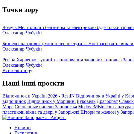
Точки зору
Чому в Мелітополі з бензином та електрикою буде тільки гірше
Олександр Чубукін
Безперевна тривога, якої тепер не чути… Нові загрози та викли
Олександр Чубукін
Регіна Харченко, зупиніть спилювання здорових тополь в Запо
Олександр Чубукін
Всі точки зору
Наші інші проєкти
Відпочинок в Україні 2026 - RestIN
Відпочинок в Україні у Кар
відпочинок
Відпочинок у Моршині
Буковель
Драгобрат
Славсь
Море
Солнечные панели Запорожья
MedoveMisto.com - натурал
пластикові вікна та двері у Запоріжжі
Штори та жалюзі у Запор
Новини
Ексклюзив