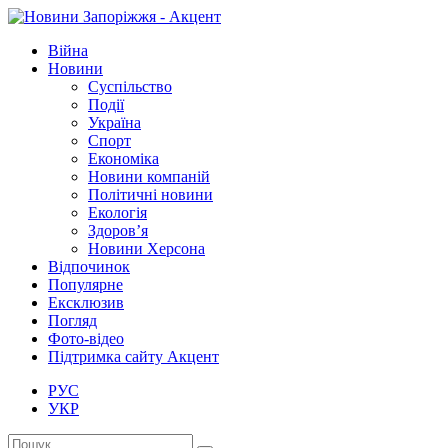
Війна
Новини
Суспільство
Події
Україна
Спорт
Економіка
Новини компаній
Політичні новини
Екологія
Здоров’я
Новини Херсона
Відпочинок
Популярне
Ексклюзив
Погляд
Фото-відео
Підтримка сайту Акцент
РУС
УКР