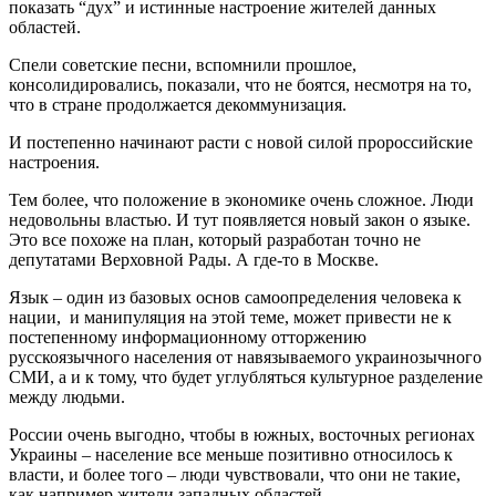
показать “дух” и истинные настроение жителей данных
областей.
Спели советские песни, вспомнили прошлое,
консолидировались, показали, что не боятся, несмотря на то,
что в стране продолжается декоммунизация.
И постепенно начинают расти с новой силой пророссийские
настроения.
Тем более, что положение в экономике очень сложное. Люди
недовольны властью. И тут появляется новый закон о языке.
Это все похоже на план, который разработан точно не
депутатами Верховной Рады. А где-то в Москве.
Язык – один из базовых основ самоопределения человека к
нации, и манипуляция на этой теме, может привести не к
постепенному информационному отторжению
русскоязычного населения от навязываемого украинозычного
СМИ, а и к тому, что будет углубляться культурное разделение
между людьми.
России очень выгодно, чтобы в южных, восточных регионах
Украины – население все меньше позитивно относилось к
власти, и более того – люди чувствовали, что они не такие,
как например жители западных областей.