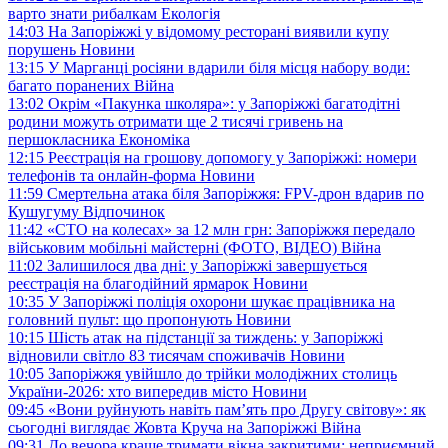
варто знати рибалкам
Екологія
14:03
На Запоріжжі у відомому ресторані виявили купу
порушень
Новини
13:15
У Марганці росіяни вдарили біля місця набору води:
багато поранених
Війна
13:02
Окрім «Пакунка школяра»: у Запоріжжі багатодітні
родини можуть отримати ще 2 тисячі гривень на
першокласника
Економіка
12:15
Реєстрація на грошову допомогу у Запоріжжі: номери
телефонів та онлайн-форма
Новини
11:59
Смертельна атака біля Запоріжжя: FPV-дрон вдарив по
Кушугуму
Відпочинок
11:42
«СТО на колесах» за 12 млн грн: Запоріжжя передало
військовим мобільні майстерні (ФОТО, ВІДЕО)
Війна
11:02
Залишилося два дні: у Запоріжжі завершується
реєстрація на благодійний ярмарок
Новини
10:35
У Запоріжжі поліція охорони шукає працівника на
головний пульт: що пропонують
Новини
10:15
Шість атак на підстанції за тиждень: у Запоріжжі
відновили світло 83 тисячам споживачів
Новини
10:05
Запоріжжя увійшло до трійки молодіжних столиць
України-2026: хто випередив місто
Новини
09:45
«Вони руйнують навіть пам’ять про Другу світову»: як
сьогодні виглядає Жовта Круча на Запоріжжі
Війна
09:31
До вечора краще тримати вікна закритими: неприємний