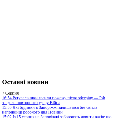
Останні новини
7 Серпня
16:54
Рятувальники гасили пожежу після обстрілу — РФ
завдала повторного удару
Війна
15:55
Які будинки в Запоріжжі залишаться без світла
наприкінці робочого дня
Новини
15:02
Із 15 серпня на Запоріжжі заборонять ловити раків: що