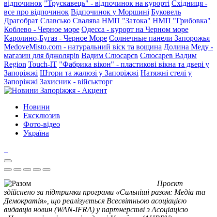
відпочинок
"Трускавець" - відпочинок на курорті
Східниця -
все про відпочинок
Відпочинок у Моршині
Буковель
Драгобрат
Славсько
Свалява
НМП "Затока"
НМП "Грибовка"
Коблево - Черное море
Одесса - курорт на Черном море
Каролино-Бугаз - Черное Море
Солнечные панели Запорожья
MedoveMisto.com - натуральний віск та вощина
Долина Меду -
магазин для бджолярів
Вадим Слюсарєв
Слюсарев Вадим
Region
Touch-IT
"Фабрика вікон" - пластикові вікна та двері у
Запоріжжі
Штори та жалюзі у Запоріжжі
Натяжні стелі у
Запоріжжі
Захисник - військторг
Новини
Ексклюзив
Фото-відео
Україна
Проєкт
здійснено за підтримки програми «Сильніші разом: Медіа та
Демократія», що реалізується Всесвітньою асоціацією
видавців новин (WAN-IFRA) у партнерстві з Асоціацією