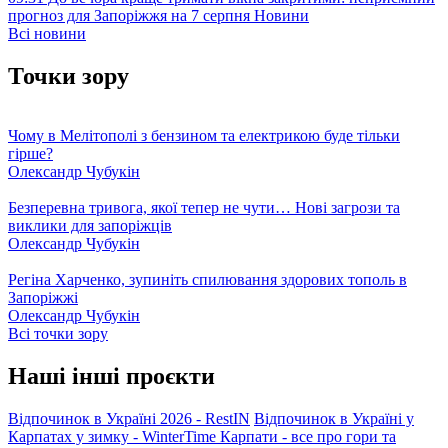
прогноз для Запоріжжя на 7 серпня
Новини
Всі новини
Точки зору
Чому в Мелітополі з бензином та електрикою буде тільки
гірше?
Олександр Чубукін
Безперевна тривога, якої тепер не чути… Нові загрози та
виклики для запоріжців
Олександр Чубукін
Регіна Харченко, зупиніть спилювання здорових тополь в
Запоріжжі
Олександр Чубукін
Всі точки зору
Наші інші проєкти
Відпочинок в Україні 2026 - RestIN
Відпочинок в Україні у
Карпатах у зимку - WinterTime
Карпати - все про гори та