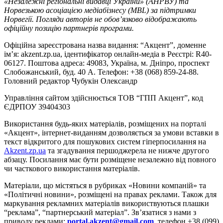
«Незалежні регіональні видавці України» (АНРВУ) та
Норвезькою асоціацією медіабізнесу (MBL) за підтримки
Норвегії. Погляди авторів не обов’язково відображають
офіційну позицію партнерів програми.
Офіційна зареєстрована назва видання: “Акцент”, доменне
ім’я: akzent.zp.ua, ідентифікатор онлайн-медіа в Реєстрі: R40-
06127. Поштова адреса: 49083, Україна, м. Дніпро, проспект
Слобожанський, буд. 40 А. Телефон: +38 (068) 859-24-88.
Головний редактор Чубукін Олександр
Управління сайтом здійснюється ТОВ “ГПП Акцент”, код
ЄДРПОУ 39404303
Використання будь-яких матеріалів, розміщених на порталі
«Акцент», інтернет-виданням дозволяється за умови вставки в
текст відкритого для пошукових систем гіперпосилання на
Akzent.zp.ua
та згадування першоджерела не нижче другого
абзацу. Посилання має бути розміщене незалежно від повного
чи часткового використання матеріалів.
Матеріали, що містяться в рубриках «Новини компаній» та
«Політичні новини», розміщені на правах реклами. Також для
маркування рекламних матеріалів використвуються плашки
“реклама”, “партнерський матеріал”. Зв’язатися з нами з
приводу реклами:
portal.akzent@gmail.com
, телефон +38 (099)