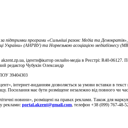
 за підтримки програми «Сильніші разом: Медіа та Демократія»,
ці України» (АНРВУ) та Норвезькою асоціацією медіабізнесу (MBL
akzent.zp.ua, ідентифікатор онлайн-медіа в Реєстрі: R40-06127. П
вний редактор Чубукін Олександр
РПОУ 39404303
цент», інтернет-виданням дозволяється за умови вставки в текс
цу. Посилання має бути розміщене незалежно від повного чи час
літичні новини», розміщені на правах реклами. Також для марк
ду реклами:
portal.akzent@gmail.com
, телефон +38 (099) 767-48-5