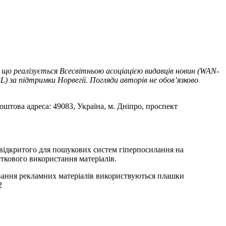
 що реалізується Всесвітньою асоціацією видавців новин (WAN-
) за підтримки Норвегії. Погляди авторів не обов’язково
оштова адреса: 49083, Україна, м. Дніпро, проспект
т відкритого для пошукових систем гіперпосилання на
ткового використання матеріалів.
ування рекламних матеріалів використвуються плашки
2