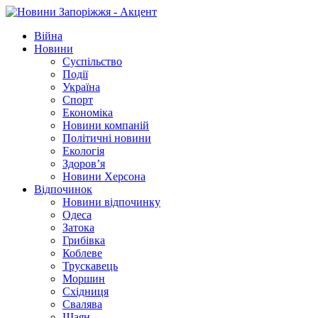
Війна
Новини
Суспільство
Події
Україна
Спорт
Економіка
Новини компаній
Політичні новини
Екологія
Здоров’я
Новини Херсона
Відпочинок
Новини відпочинку
Одеса
Затока
Грибівка
Коблеве
Трускавець
Моршин
Східниця
Свалява
Шаян