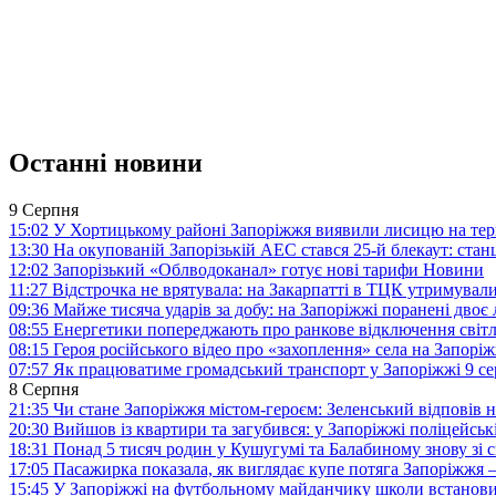
Останні новини
9 Серпня
15:02
У Хортицькому районі Запоріжжя виявили лисицю на тер
13:30
На окупованій Запорізькій АЕС стався 25-й блекаут: станц
12:02
Запорізький «Облводоканал» готує нові тарифи
Новини
11:27
Відстрочка не врятувала: на Закарпатті в ТЦК утримували
09:36
Майже тисяча ударів за добу: на Запоріжжі поранені двоє
08:55
Енергетики попереджають про ранкове відключення світл
08:15
Героя російського відео про «захоплення» села на Запорі
07:57
Як працюватиме громадський транспорт у Запоріжжі 9 с
8 Серпня
21:35
Чи стане Запоріжжя містом-героєм: Зеленський відповів н
20:30
Вийшов із квартири та загубився: у Запоріжжі поліцейсь
18:31
Понад 5 тисяч родин у Кушугумі та Балабиному знову зі с
17:05
Пасажирка показала, як виглядає купе потяга Запоріжж
15:45
У Запоріжжі на футбольному майданчику школи встанови