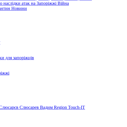
ро наслідки атак на Запоріжжі
Війна
рантин
Новини
?
ки для запоріжців
ріжжі
Слюсарєв
Слюсарев Вадим
Region
Touch-IT