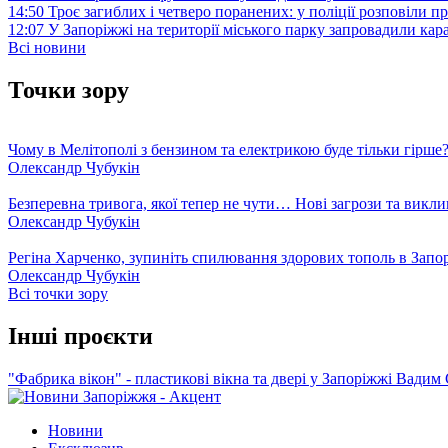
14:50
Троє загиблих і четверо поранених: у поліції розповіли п
12:07
У Запоріжжі на території міського парку запровадили ка
Всі новини
Точки зору
Чому в Мелітополі з бензином та електрикою буде тільки гірше
Олександр Чубукін
Безперевна тривога, якої тепер не чути… Нові загрози та викли
Олександр Чубукін
Регіна Харченко, зупиніть спилювання здорових тополь в Запо
Олександр Чубукін
Всі точки зору
Інші проєкти
"Фабрика вікон" - пластикові вікна та двері у Запоріжжі
Вадим 
Новини