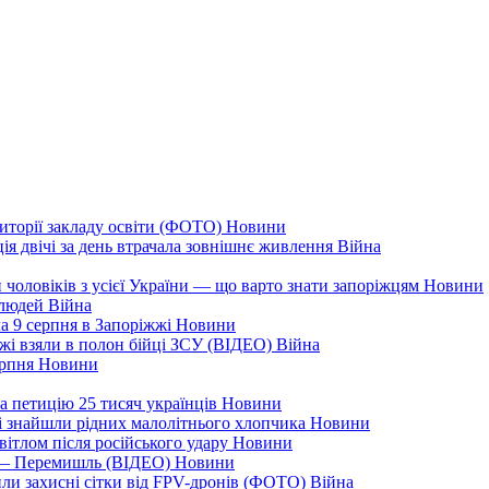
иторії закладу освіти (ФОТО)
Новини
ія двічі за день втрачала зовнішнє живлення
Війна
 чоловіків з усієї України — що варто знати запоріжцям
Новини
 людей
Війна
а 9 серпня в Запоріжжі
Новини
жжі взяли в полон бійці ЗСУ (ВІДЕО)
Війна
ерпня
Новини
а петицію 25 тисяч українців
Новини
кі знайшли рідних малолітнього хлопчика
Новини
вітлом після російського удару
Новини
я — Перемишль (ВІДЕО)
Новини
ли захисні сітки від FPV-дронів (ФОТО)
Війна