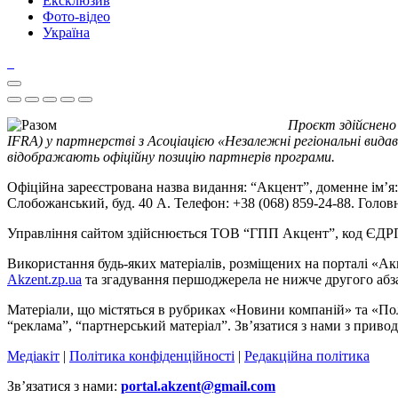
Ексклюзив
Фото-відео
Україна
Проєкт здійснено
IFRA) у партнерстві з Асоціацією «Незалежні регіональні видав
відображають офіційну позицію партнерів програми.
Офіційна зареєстрована назва видання: “Акцент”, доменне ім’я: 
Слобожанський, буд. 40 А. Телефон: +38 (068) 859-24-88. Голо
Управління сайтом здійснюється ТОВ “ГПП Акцент”, код ЄД
Використання будь-яких матеріалів, розміщених на порталі «Ак
Akzent.zp.ua
та згадування першоджерела не нижче другого абза
Матеріали, що містяться в рубриках «Новини компаній» та «По
“реклама”, “партнерський матеріал”. Зв’язатися з нами з приво
Медіакіт
|
Політика конфіденційності
|
Редакційна політика
Зв’язатися з нами:
portal.akzent@gmail.com