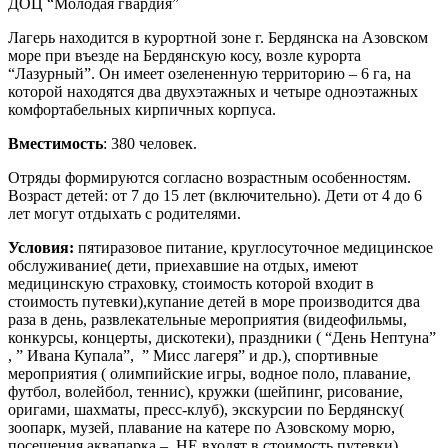
ДОЦ “Молодая гвардия”
Лагерь находится в курортной зоне г. Бердянска на Азовском
море при въезде на Бердянскую косу, возле курорта
“Лазурный”. Он имеет озелененную территорию – 6 га, на
которой находятся два двухэтажных и четыре одноэтажных
комфортабельных кирпичных корпуса.
Вместимость
: 380 человек.
Отряды формируются согласно возрастным особенностям.
Возраст детей: от 7 до 15 лет (включительно). Дети от 4 до 6
лет могут отдыхать с родителями.
Условия:
пятиразовое питание, круглосуточное медицинское
обслуживание( дети, приехавшие на отдых, имеют
медицинскую страховку, стоимость которой входит в
стоимость путевки),купание детей в море производится два
раза в день, развлекательные мероприятия (видеофильмы,
конкурсы, концерты, дискотеки), праздники ( “День Нептуна”
, ” Ивана Купала”, ” Мисс лагеря” и др.), спортивные
мероприятия ( олимпийские игры, водное поло, плавание,
футбол, волейбол, теннис), кружки (шейпинг, рисование,
оригами, шахматы, пресс-клуб), экскурсии по Бердянску(
зоопарк, музей, плавание на катере по Азовскому морю,
посещения аквапарка – НЕ входят в стоимость путевки).