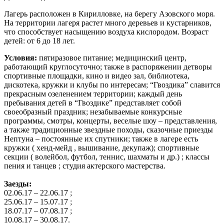
Лагерь расположен в Кирилловке, на берегу Азовского моря.
На территории лагеря растет много деревьев и кустарников,
что способствует насыщению воздуха кислородом. Возраст
детей: от 6 до 18 лет.
Условия:
пятиразовое питание; медицинский центр,
работающий круглосуточно; также в распоряжении детворы
спортивные площадки, кино и видео зал, библиотека,
дискотека, кружки и клубы по интересам; “Гвоздика” славится
прекрасным озеленением территории; каждый день
пребывания детей в “Гвоздике” представляет собой
своеобразный праздник; незабываемые конкурсные
программы, смотры, концерты, веселые шоу – представления,
а также традиционные звездные походы, сказочные приезды
Нептуна – постоянные их спутники; также в лагере есть
кружки ( хенд-мейд , вышивание, декупаж); спортивные
секции ( волейбол, футбол, теннис, шахматы и др.) ; классы
пения и танцев ; студия актерского мастерства.
Заезды:
02.06.17 – 22.06.17 ;
25.06.17 – 15.07.17 ;
18.07.17 – 07.08.17 ;
10.08.17 – 30.08.17.