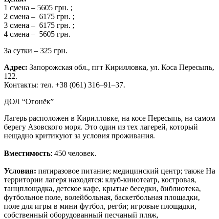
1 смена – 5605 грн. ;
2 смена – 6175 грн. ;
3 смена – 6175 грн. ;
4 смена – 5605 грн.
За сутки – 325 грн.
Адрес:
Запорожская обл., пгт Кирилловка, ул. Коса Пересыпь,
122.
Контакты: тел. +38 (061) 316–91–37.
ДОЛ “Огонёк”
Лагерь расположен в Кирилловке, на косе Пересыпь, на самом
берегу Азовского моря. Это один из тех лагерей, который
нещадно критикуют за условия проживания.
Вместимость
: 450 человек.
Условия:
пятиразовое питание; медицинский центр; также На
территории лагеря находятся: клуб-кинотеатр, костровая,
танцплощадка, детское кафе, крытые беседки, библиотека,
футбольное поле, волейбольная, баскетбольная площадки,
поле для игры в мини футбол, регби; игровые площадки,
собственный оборудованный песчаный пляж,