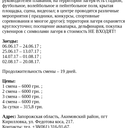
руководителей плавания; на территории лагеря есть стадион,
футбольное, волейбольное и пейнтбольное поля, крытая
площадка, сцена, видеозал; в центре проводятся различные
мероприятия ( праздники, конкурсы, спортивные
соревнования и многое другое); территория лагеря охраняется
круглосуточно; посещение аквапарка, дельфинария, покупка
сувениров с символами лагеря в стоимость НЕ ВХОДЯТ!
Заезды:
06.06.17 – 24.06.17 ;
25.06.17 – 13.07.17 ;
14.07.17 – 01.08.17 ;
02.08.17 – 20.08.17.
Продолжительность смены – 19 дней.
Цены:
1 смена – 6000 грн. ;
2 смена – 6000 грн. ;
3 смена – 6000 грн. ;
4 смена – 6000 грн.
За сутки – 315,8 грн.
Адрес:
Запорожская область, Акимовский район, пгт
Кирилловка, ул. Федотова коса, 217.
Контакты: тел. +38(061) 316-91-67.