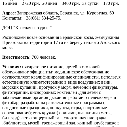
16 дней – 2720 грн, 20 дней – 3400 грн. За сутки – 170 грн.
Адрес:
Запорожская область, Бердянск, ул. Курортная, 69
Контакты: +38(061) 534-25-75.
ДОЦ “Красная гвоздика”
Расположен возле основания Бердянской косы, жемчужины
Приазовья на территории 17 га на берегу теплого Азовского
моря.
Вместимость:
700 человек.
Условия:
пятиразовое питание, детей в столовой
обслуживают официанты; медицинское обслуживание
осуществляют квалифицированные специалисты, используя
естественную климатотерапию в виде воздушных ванн,
морских купаний, прогулок у моря, лечебной физкультуры,
фитотерапии, кислородных коктейлей ,для детей с
заболеваниями органов дыхания работает спелеокамера и
фитобар; разработаны развлекательные программы (
ежедневные праздники, конкурсы, игры, спортивные
соревнования); есть кружки( оригами, шашки-шахматы,
бильярд); есть концертный зал, спортивная площадка
,библиотека, музей, тренажерный зал, конный клуб; также в