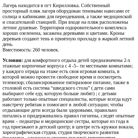
Лагерь находится в пгт Кирилловка. Собственный
просторный пляж лагеря оборудован теневыми навесами от
солнца и кабинками для переодевания, а также медицинской
и спасательной станцией. При входе на пляж расположены
летние душевые. Территория оздоровительного комплекса
хорошо озеленена, засажена деревьями и цветами. Кроны
деревьев создают тень и приятную прохладу в жаркий летний
день.
Вместимость: 260 человек.
Условия:
для комфортного отдыха детей предназначены 2-х
этажные кирпичные корпуса с 4 -5– ти местными комнатами;
у каждого отряда на этаже есть своя игровая комната, в
которой можно провести свободное время и посмотреть
телевизор; сбалансированное пятиразовое питание, также в
столовой есть система “шведского стола” ( дети сами
выбирают себе еду, которую больше любят) ; с детьми
работают только опытные специалисты, которые всегда идут
навстречу ребятам и помогают в любой ситуации; чтобы
отдыхающие дети всегда были здоровыми, правильно
питались и придерживались правил гигиены, следят опытные
врачи – педиатры и медицинские сестры, которые из года в
год приезжают в детский центр; в центре есть кружки вокала,
хореографическая студия, студия творческого развития
(подделки , сделанные своими руками); мероприятия