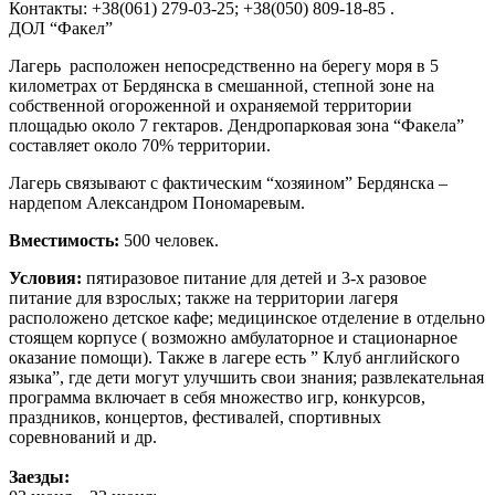
Контакты: +38(061) 279-03-25; +38(050) 809-18-85 .
ДОЛ “Факел”
Лагерь расположен непосредственно на берегу моря в 5
километрах от Бердянска в смешанной, степной зоне на
собственной огороженной и охраняемой территории
площадью около 7 гектаров. Дендропарковая зона “Факела”
составляет около 70% территории.
Лагерь связывают с фактическим “хозяином” Бердянска –
нардепом Александром Пономаревым.
Вместимость:
500 человек.
Условия:
пятиразовое питание для детей и 3-х разовое
питание для взрослых; также на территории лагеря
расположено детское кафе; медицинское отделение в отдельно
стоящем корпусе ( возможно амбулаторное и стационарное
оказание помощи). Также в лагере есть ” Клуб английского
языка”, где дети могут улучшить свои знания; развлекательная
программа включает в себя множество игр, конкурсов,
праздников, концертов, фестивалей, спортивных
соревнований и др.
Заезды: