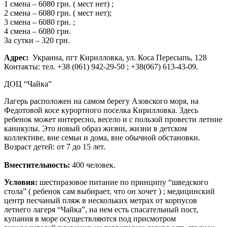
1 смена – 6080 грн. ( мест нет) ;
2 смена – 6080 грн. ( мест нет);
3 смена – 6080 грн. ;
4 смена – 6080 грн.
За сутки – 320 грн.
Адрес:
Украина, пгт Кирилловка, ул. Коса Пересыпь, 128
Контакты: тел. +38 (061) 942-29-50 ; +38(067) 613-43-09.
ДОЦ “Чайка”
Лагерь расположен на самом берегу Азовского моря, на
Федотовой косе курортного поселка Кирилловка. Здесь
ребенок может интересно, весело и с пользой провести летние
каникулы. Это новый образ жизни, жизни в детском
коллективе, вне семьи и дома, вне обычной обстановки.
Возраст детей: от 7 до 15 лет.
Вместительность:
400 человек.
Условия:
шестиразовое питание по принципу “шведского
стола” ( ребенок сам выбирает, что он хочет ) ; медицинский
центр песчаный пляж в нескольких метрах от корпусов
летнего лагеря “Чайка”, на нем есть спасательный пост,
купания в море осуществляются под присмотром