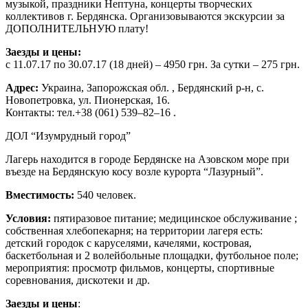
музыкой, праздники Нептуна, концерты творческих
коллективов г. Бердянска. Организовываются экскурсии за
ДОПОЛНИТЕЛЬНУЮ плату!
Заезды и цены:
с 11.07.17 по 30.07.17 (18 дней) – 4950 грн. За сутки – 275 грн.
Адрес:
Украина, Запорожская обл. , Бердянский р-н, с.
Новопетровка, ул. Пионерская, 16.
Контакты: тел.+38 (061) 539–82–16 .
ДОЛ “Изумрудный город”
Лагерь находится в городе Бердянске на Азовском море при
въезде на Бердянскую косу возле курорта “Лазурный”.
Вместимость:
540 человек.
Условия:
пятиразовое питание; медицинское обслуживание ;
собственная хлебопекарня; на территории лагеря есть:
детский городок с каруселями, качелями, костровая,
баскетбольная и 2 волейбольные площадки, футбольное поле;
мероприятия: просмотр фильмов, концерты, спортивные
соревнования, дискотеки и др.
Заезды и цены
: