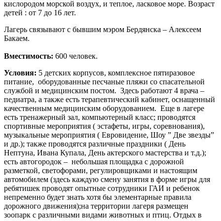
кислородом морской воздух, и теплое, ласковое море. Возраст
детей : от 7 до 16 лет.
Лагерь связывают с бывшим мэром Бердянска – Алексеем
Бакаем.
Вместимость:
600 человек.
Условия:
5 детских корпусов, комплексное пятиразовое
питание, оборудованные песчаные пляжи со спасательной
службой и медицинским постом. Здесь работают 4 врача –
педиатра, а также есть терапевтический кабинет, оснащенный
качественным медицинским оборудованием. Еще в лагере
есть тренажерный зал, компьютерный класс; проводятся
спортивные мероприятия ( эстафеты, игры, соревнования),
музыкальные мероприятия ( Евровидение, Шоу ” Две звезды”
и др.); также проводятся различные праздники ( День
Нептуна, Ивана Купала, День актерского мастерства и т.д.);
есть автогородок – небольшая площадка с дорожной
разметкой, светофорами, регулировщиками и настоящим
автомобилем (здесь каждую смену занятия в форме игры для
ребятишек проводят опытные сотрудники ГАИ и ребенок
непременно будет знать хотя бы элементарные правила
дорожного движения);на территории лагеря размещен
зоопарк с различными видами животных и птиц. Отдых в