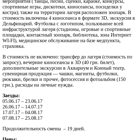
мероприятия ( танцы, песни, сценки, караоке, конкурсы,
спортивные игры, дискотеки, киносеансы, посиделки у
костра); также на территории лагеря расположен зоопарк. В
стоимость включены 4 киносеанса в формате 3D, экскурсия в
Дельфинарий. Футболка с логотипом, пользование всей
инфраструктурой лагеря (стадионы, игровые и спортивные
площадки, контактный зоопарк, библиотека, зона Интернет
WI-FI), медицинское обслуживание на базе медпункта,
страховка.
В стоимость не включено: трансфер до лагеря (стоимость по
запросу), вечерние киносеансы в 3D (40 грн. билет),
дополнительные экскурсии в Аквариум и Конный театр,
сувенирная продукция — чашки, магниты, футболки,
рюкзаки, брелки и прочее, фотосессия и фотоальбом (150
грн.), расходы на личные нужды.
Заезды:
05.06.17 – 23.06.17
26.06.17 – 14.07.17
17.07.17 – 04.08.17
07.08.17 – 25.08.17
Продолжительность смены – 19 дней.
Цены: