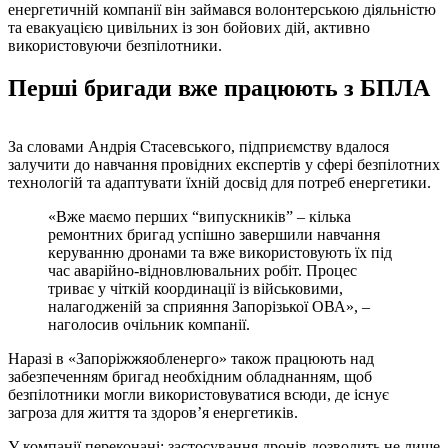
енергетичній компанії він займався волонтерською діяльністю
та евакуацією цивільних із зон бойових дій, активно
використовуючи безпілотники.
Перші бригади вже працюють з БПЛА
За словами Андрія Стасевського, підприємству вдалося
залучити до навчання провідних експертів у сфері безпілотних
технологій та адаптувати їхній досвід для потреб енергетики.
«Вже маємо перших “випускників” – кілька
ремонтних бригад успішно завершили навчання
керуванню дронами та вже використовують їх під
час аварійно-відновлювальних робіт. Процес
триває у чіткій координації із військовими,
налагодженій за сприяння Запорізької ОВА», –
наголосив очільник компанії.
Наразі в «Запоріжжяобленерго» також працюють над
забезпеченням бригад необхідним обладнанням, щоб
безпілотники могли використовуватися всюди, де існує
загроза для життя та здоров’я енергетиків.
У компанії переконані: застосування дронів дозволить не лише