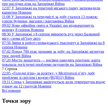
про наслідки атак на Запоріжжі
Війна
12:07
У Запоріжжі на території міського парку запровадили
карантин
Новини
11:08
У Запоріжжі та передмісті за добу сталося 13 пожеж:
горіли будинки, магазин і вантажівка
Війна
09:02
Нове офіційне свято в Україні: що відзначатимуть
щороку 8 серпня
Новини
08:30
У Запоріжжі з 8 серпня змінюють рух через Балковий
міст: схема об’їзду
авто
07:56
Зміни в роботі громадського траспорту в Запоріжжі на 8
серпня
Новини
07:42
Понад 700 атак дронами за добу: на Запоріжжі загинули
троє людей
Війна
07:20
Мости знищують — росіяни наводять понтони: карта
показала логістичні проблеми окупантів на Запоріжжі
Війна
7 Серпня
22:05
«Голодні ігри» за розетку: у Мелітополі п’яту добу
проблеми зі світлом і водою (ВІДЕО)
Війна
19:11
Спека у Запоріжжі закінчується: коли температура впаде
одразу на 12 градусів
Новини
Всі новини
Точки зору