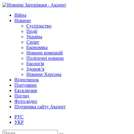
Війна
Новини
Суспільство
Події
Україна
Спорт
Економіка
Новини компаній
Політичні новини
Екологія
Здоров’я
Новини Херсона
Відпочинок
Популярне
Ексклюзив
Погляд
Фото-відео
Підтримка сайту Акцент
РУС
УКР