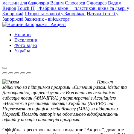
магазин для бджолярів
Вадим Слюсарєв
Слюсарев Вадим
Region
Touch-IT
"Фабрика вікон" - пластикові вікна та двері у
Запоріжжі
Штори та жалюзі у Запоріжжі
Натяжні стелі у
Запоріжжі
Захисник - військторг
Новини
Ексклюзив
Фото-відео
Україна
Проєкт
здійснено за підтримки програми «Сильніші разом: Медіа та
Демократія», що реалізується Всесвітньою асоціацією
видавців новин (WAN-IFRA) у партнерстві з Асоціацією
«Незалежні регіональні видавці України» (АНРВУ) та
Норвезькою асоціацією медіабізнесу (MBL) за підтримки
Норвегії. Погляди авторів не обов’язково відображають
офіційну позицію партнерів програми.
Офіційна зареєстрована назва видання: “Акцент”, доменне