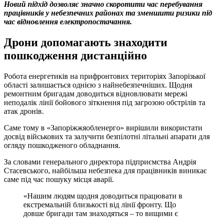
Новий підхід дозволяє значно скоротити час перебування
працівників у небезпечних районах та зменшити ризики під
час відновлення електропостачання.
Дрони допомагають знаходити
пошкодження дистанційно
Робота енергетиків на прифронтових територіях Запорізької
області залишається однією з найнебезпечніших. Щодня
ремонтним бригадам доводиться відновлювати мережі
неподалік лінії бойового зіткнення під загрозою обстрілів та
атак дронів.
Саме тому в «Запоріжжяобленерго» вирішили використати
досвід військових та залучити безпілотні літальні апарати для
огляду пошкодженого обладнання.
За словами генерального директора підприємства Андрія
Стасевського, найбільша небезпека для працівників виникає
саме під час пошуку місця аварії.
«Нашим людям щодня доводиться працювати в
екстремальній близькості від лінії фронту. Що
довше бригади там знаходяться – то вищими є