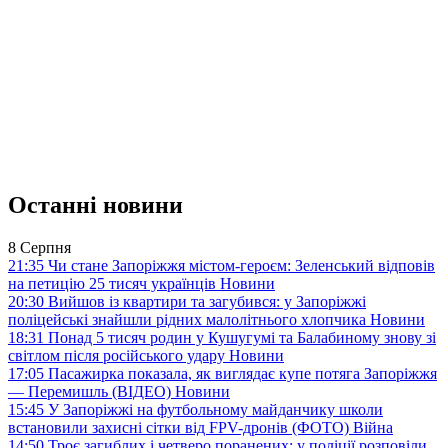
Останні новини
8 Серпня
21:35
Чи стане Запоріжжя містом-героєм: Зеленський відповів
на петицію 25 тисяч українців
Новини
20:30
Вийшов із квартири та загубився: у Запоріжжі
поліцейські знайшли рідних малолітнього хлопчика
Новини
18:31
Понад 5 тисяч родин у Кушугумі та Балабиному знову зі
світлом після російського удару
Новини
17:05
Пасажирка показала, як виглядає купе потяга Запоріжжя
— Перемишль (ВІДЕО)
Новини
15:45
У Запоріжжі на футбольному майданчику школи
встановили захисні сітки від FPV-дронів (ФОТО)
Війна
14:50
Троє загиблих і четверо поранених: у поліції розповіли