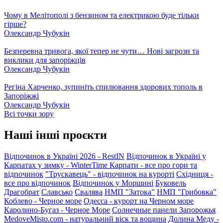
Чому в Мелітополі з бензином та електрикою буде тільки
гірше?
Олександр Чубукін
Безперевна тривога, якої тепер не чути… Нові загрози та
виклики для запоріжців
Олександр Чубукін
Регіна Харченко, зупиніть спилювання здорових тополь в
Запоріжжі
Олександр Чубукін
Всі точки зору
Наші інші проєкти
Відпочинок в Україні 2026 - RestIN
Відпочинок в Україні у
Карпатах у зимку - WinterTime
Карпати - все про гори та
відпочинок
"Трускавець" - відпочинок на курорті
Східниця -
все про відпочинок
Відпочинок у Моршині
Буковель
Драгобрат
Славсько
Свалява
НМП "Затока"
НМП "Грибовка"
Коблево - Черное море
Одесса - курорт на Черном море
Каролино-Бугаз - Черное Море
Солнечные панели Запорожья
MedoveMisto.com - натуральний віск та вощина
Долина Меду -