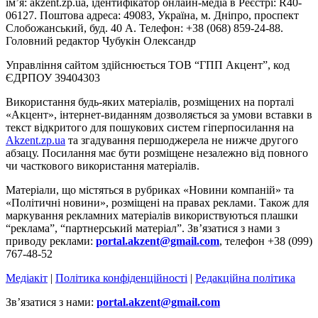
ім’я: akzent.zp.ua, ідентифікатор онлайн-медіа в Реєстрі: R40-
06127. Поштова адреса: 49083, Україна, м. Дніпро, проспект
Слобожанський, буд. 40 А. Телефон: +38 (068) 859-24-88.
Головний редактор Чубукін Олександр
Управління сайтом здійснюється ТОВ “ГПП Акцент”, код
ЄДРПОУ 39404303
Використання будь-яких матеріалів, розміщених на порталі
«Акцент», інтернет-виданням дозволяється за умови вставки в
текст відкритого для пошукових систем гіперпосилання на
Akzent.zp.ua
та згадування першоджерела не нижче другого
абзацу. Посилання має бути розміщене незалежно від повного
чи часткового використання матеріалів.
Матеріали, що містяться в рубриках «Новини компаній» та
«Політичні новини», розміщені на правах реклами. Також для
маркування рекламних матеріалів використвуються плашки
“реклама”, “партнерський матеріал”. Зв’язатися з нами з
приводу реклами:
portal.akzent@gmail.com
, телефон +38 (099)
767-48-52
Медіакіт
|
Політика конфіденційності
|
Редакційна політика
Зв’язатися з нами:
portal.akzent@gmail.com