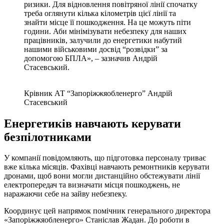
ризики. Для відновлення повітряної лінії спочатку
треба оглянути кілька кілометрів цієї лінії та
знайти місце її пошкодження. На це можуть піти
години. Аби мінімізувати небезпеку для наших
працівників, залучили до енергетики набутий
нашими військовими досвід “розвідки” за
допомогою БПЛА», – зазначив Андрій
Стасевський.
Крівник АТ “Запоріжжяобленерго” Андрій
Стасевський
Енергетиків навчають керувати
безпілотниками
У компанії повідомляють, що підготовка персоналу триває
вже кілька місяців. Фахівці навчають ремонтників керувати
дронами, щоб вони могли дистанційно обстежувати лінії
електропередач та визначати місця пошкоджень, не
наражаючи себе на зайву небезпеку.
Координує цей напрямок помічник генерального директора
«Запоріжжяобленерго» Станіслав Жадан. До роботи в