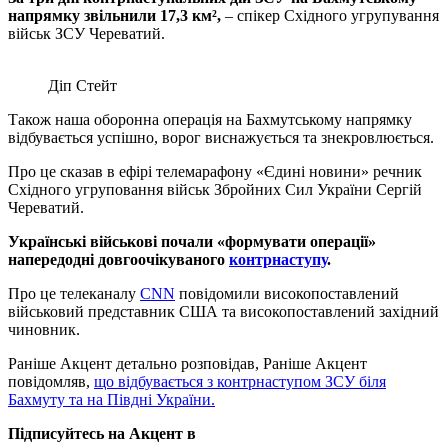
напрямку звільнили 17,3 км²,
– спікер Східного угрупування
військ ЗСУ Череватий.
Діп Стейт
Також наша оборонна операція на Бахмутському напрямку
відбувається успішно, ворог виснажується та знекровлюється.
Про це сказав в ефірі телемарафону «Єдині новини» речник
Східного угруповання військ Збройних Сил України Сергій
Череватий.
Українські військові почали «формувати операції»
напередодні довгоочікуваного
контрнаступу
.
Про це телеканалу
CNN
повідомили високопоставлений
військовий представник США та високопоставлений західний
чиновник.
Раніше Акцент детально розповідав, Раніше Акцент
повідомляв,
що відбувається з контрнаступом ЗСУ біля
Бахмуту та на Півдні України.
Підписуйтесь на Акцент в