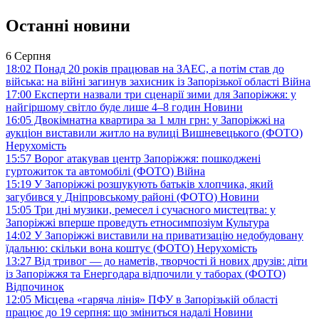
Останні новини
6 Серпня
18:02
Понад 20 років працював на ЗАЕС, а потім став до
війська: на війні загинув захисник із Запорізької області
Війна
17:00
Експерти назвали три сценарії зими для Запоріжжя: у
найгіршому світло буде лише 4–8 годин
Новини
16:05
Двокімнатна квартира за 1 млн грн: у Запоріжжі на
аукціон виставили житло на вулиці Вишневецького (ФОТО)
Нерухомість
15:57
Ворог атакував центр Запоріжжя: пошкоджені
гуртожиток та автомобілі (ФОТО)
Війна
15:19
У Запоріжжі розшукують батьків хлопчика, який
загубився у Дніпровському районі (ФОТО)
Новини
15:05
Три дні музики, ремесел і сучасного мистецтва: у
Запоріжжі вперше проведуть етносимпозіум
Культура
14:02
У Запоріжжі виставили на приватизацію недобудовану
їдальню: скільки вона коштує (ФОТО)
Нерухомість
13:27
Від тривог — до наметів, творчості й нових друзів: діти
із Запоріжжя та Енергодара відпочили у таборах (ФОТО)
Відпочинок
12:05
Місцева «гаряча лінія» ПФУ в Запорізькій області
працює до 19 серпня: що зміниться надалі
Новини