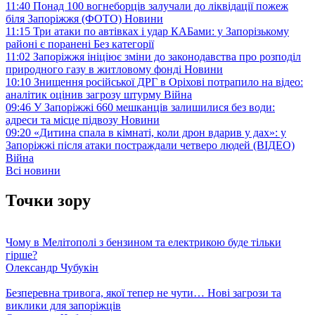
11:40
Понад 100 вогнеборців залучали до ліквідації пожеж
біля Запоріжжя (ФОТО)
Новини
11:15
Три атаки по автівках і удар КАБами: у Запорізькому
районі є поранені
Без категорії
11:02
Запоріжжя ініціює зміни до законодавства про розподіл
природного газу в житловому фонді
Новини
10:10
Знищення російської ДРГ в Оріхові потрапило на відео:
аналітик оцінив загрозу штурму
Війна
09:46
У Запоріжжі 660 мешканців залишилися без води:
адреси та місце підвозу
Новини
09:20
«Дитина спала в кімнаті, коли дрон вдарив у дах»: у
Запоріжжі після атаки постраждали четверо людей (ВІДЕО)
Війна
Всі новини
Точки зору
Чому в Мелітополі з бензином та електрикою буде тільки
гірше?
Олександр Чубукін
Безперевна тривога, якої тепер не чути… Нові загрози та
виклики для запоріжців