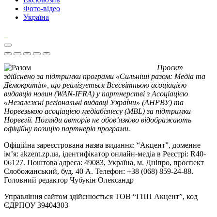
Фото-відео
Україна
Проєкт
здійснено за підтримки програми «Сильніші разом: Медіа та
Демократія», що реалізується Всесвітньою асоціацією
видавців новин (WAN-IFRA) у партнерстві з Асоціацією
«Незалежні регіональні видавці України» (АНРВУ) та
Норвезькою асоціацією медіабізнесу (MBL) за підтримки
Норвегії. Погляди авторів не обов’язково відображають
офіційну позицію партнерів програми.
Офіційна зареєстрована назва видання: “Акцент”, доменне
ім’я: akzent.zp.ua, ідентифікатор онлайн-медіа в Реєстрі: R40-
06127. Поштова адреса: 49083, Україна, м. Дніпро, проспект
Слобожанський, буд. 40 А. Телефон: +38 (068) 859-24-88.
Головний редактор Чубукін Олександр
Управління сайтом здійснюється ТОВ “ГПП Акцент”, код
ЄДРПОУ 39404303