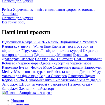
Олександр Чубукін
Регіна Харченко, зупиніть спилювання здорових тополь в
Запоріжжі
Олександр Чубукін
Всі точки зору
Наші інші проєкти
Відпочинок в Україні 2026 - RestIN
Відпочинок в Україні у
Карпатах у зимку - WinterTime
Карпати - все про гори та
відпочинок
"Трускавець" - відпочинок на курорті
Східниця -
все про відпочинок
Відпочинок у Моршині
Буковель
Драгобрат
Славсько
Свалява
НМП "Затока"
НМП "Грибовка"
Коблево - Черное море
Одесса - курорт на Черном море
Каролино-Бугаз - Черное Море
Солнечные панели Запорожья
MedoveMisto.com - натуральний віск та вощина
Долина Меду -
магазин для бджолярів
Вадим Слюсарєв
Слюсарев Вадим
Region
Touch-IT
"Фабрика вікон" - пластикові вікна та двері у
Запоріжжі
Штори та жалюзі у Запоріжжі
Натяжні стелі у
Запоріжжі
Захисник - військторг
Новини
Ексклюзив