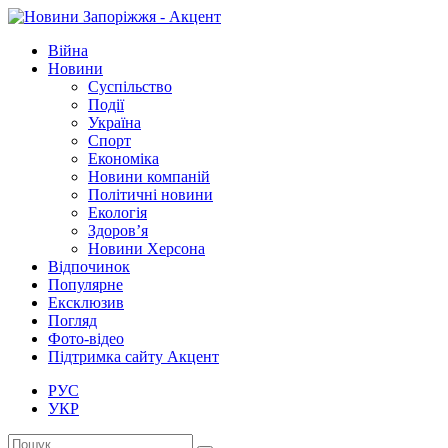
Війна
Новини
Суспільство
Події
Україна
Спорт
Економіка
Новини компаній
Політичні новини
Екологія
Здоров’я
Новини Херсона
Відпочинок
Популярне
Ексклюзив
Погляд
Фото-відео
Підтримка сайту Акцент
РУС
УКР