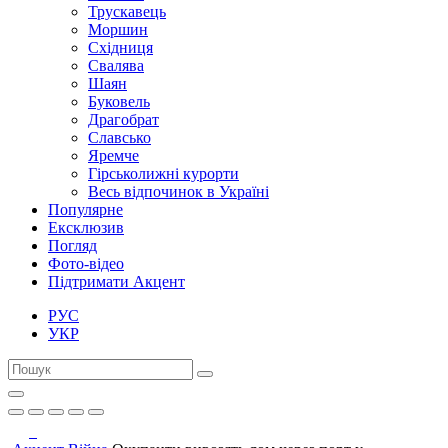
Трускавець
Моршин
Східниця
Свалява
Шаян
Буковель
Драгобрат
Славсько
Яремче
Гірськолижні курорти
Весь відпочинок в Україні
Популярне
Ексклюзив
Погляд
Фото-відео
Підтримати Акцент
РУС
УКР