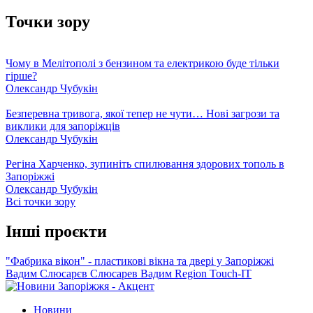
Точки зору
Чому в Мелітополі з бензином та електрикою буде тільки
гірше?
Олександр Чубукін
Безперевна тривога, якої тепер не чути… Нові загрози та
виклики для запоріжців
Олександр Чубукін
Регіна Харченко, зупиніть спилювання здорових тополь в
Запоріжжі
Олександр Чубукін
Всі точки зору
Інші проєкти
"Фабрика вікон" - пластикові вікна та двері у Запоріжжі
Вадим Слюсарєв
Слюсарев Вадим
Region
Touch-IT
Новини