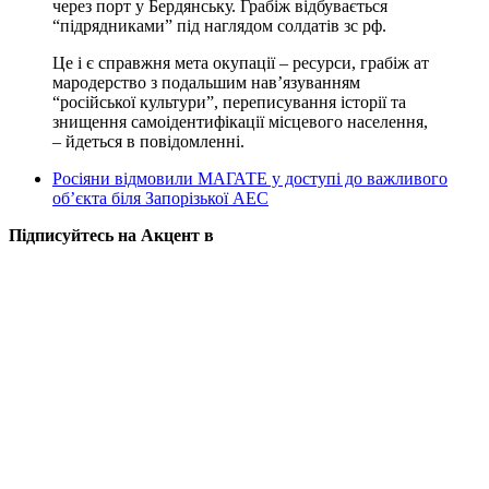
через порт у Бердянську. Грабіж відбувається
“підрядниками” під наглядом солдатів зс рф.
Це і є справжня мета окупації – ресурси, грабіж ат
мародерство з подальшим нав’язуванням
“російської культури”, переписування історії та
знищення самоідентифікації місцевого населення,
– йдеться в повідомленні.
Росіяни відмовили МАГАТЕ у доступі до важливого
об’єкта біля Запорізької АЕС
Підписуйтесь на Акцент в