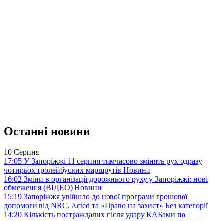
Останні новини
10 Серпня
17:05
У Запоріжжі 11 серпня тимчасово змінять рух одразу
чотирьох тролейбусних маршрутів
Новини
16:02
Зміни в організації дорожнього руху у Запоріжжі: нові
обмеження (ВІДЕО)
Новини
15:19
Запоріжжя увійшло до нової програми грошової
допомоги від NRC, Acted та «Право на захист»
Без категорії
14:20
Кількість постраждалих після удару КАБами по