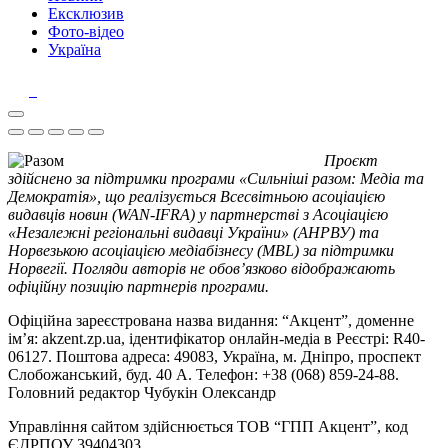
Ексклюзив
Фото-відео
Україна
Проєкт
здійснено за підтримки програми «Сильніші разом: Медіа та
Демократія», що реалізується Всесвітньою асоціацією
видавців новин (WAN-IFRA) у партнерстві з Асоціацією
«Незалежні регіональні видавці України» (АНРВУ) та
Норвезькою асоціацією медіабізнесу (MBL) за підтримки
Норвегії. Погляди авторів не обов’язково відображають
офіційну позицію партнерів програми.
Офіційна зареєстрована назва видання: “Акцент”, доменне
ім’я: akzent.zp.ua, ідентифікатор онлайн-медіа в Реєстрі: R40-
06127. Поштова адреса: 49083, Україна, м. Дніпро, проспект
Слобожанський, буд. 40 А. Телефон: +38 (068) 859-24-88.
Головний редактор Чубукін Олександр
Управління сайтом здійснюється ТОВ “ГПП Акцент”, код
ЄДРПОУ 39404303