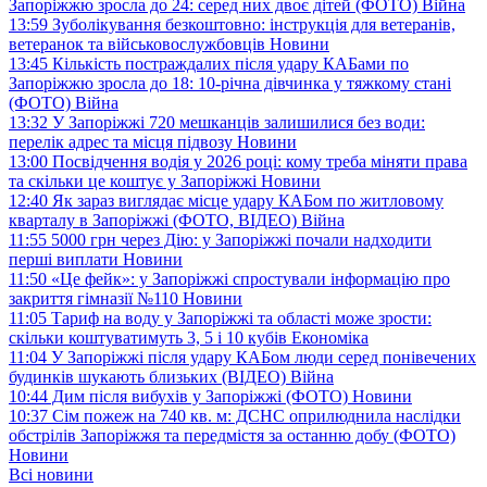
Запоріжжю зросла до 24: серед них двоє дітей (ФОТО)
Війна
13:59
Зуболікування безкоштовно: інструкція для ветеранів,
ветеранок та військовослужбовців
Новини
13:45
Кількість постраждалих після удару КАБами по
Запоріжжю зросла до 18: 10-річна дівчинка у тяжкому стані
(ФОТО)
Війна
13:32
У Запоріжжі 720 мешканців залишилися без води:
перелік адрес та місця підвозу
Новини
13:00
Посвідчення водія у 2026 році: кому треба міняти права
та скільки це коштує у Запоріжжі
Новини
12:40
Як зараз виглядає місце удару КАБом по житловому
кварталу в Запоріжжі (ФОТО, ВІДЕО)
Війна
11:55
5000 грн через Дію: у Запоріжжі почали надходити
перші виплати
Новини
11:50
«Це фейк»: у Запоріжжі спростували інформацію про
закриття гімназії №110
Новини
11:05
Тариф на воду у Запоріжжі та області може зрости:
скільки коштуватимуть 3, 5 і 10 кубів
Економіка
11:04
У Запоріжжі після удару КАБом люди серед понівечених
будинків шукають близьких (ВІДЕО)
Війна
10:44
Дим після вибухів у Запоріжжі (ФОТО)
Новини
10:37
Сім пожеж на 740 кв. м: ДСНС оприлюднила наслідки
обстрілів Запоріжжя та передмістя за останню добу (ФОТО)
Новини
Всі новини