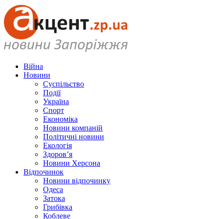
Війна
Новини
Суспільство
Події
Україна
Спорт
Економіка
Новини компаній
Політичні новини
Екологія
Здоров’я
Новини Херсона
Відпочинок
Новини відпочинку
Одеса
Затока
Грибівка
Коблеве