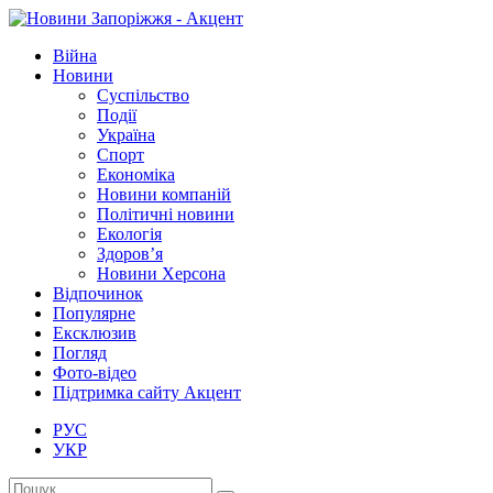
Війна
Новини
Суспільство
Події
Україна
Спорт
Економіка
Новини компаній
Політичні новини
Екологія
Здоров’я
Новини Херсона
Відпочинок
Популярне
Ексклюзив
Погляд
Фото-відео
Підтримка сайту Акцент
РУС
УКР