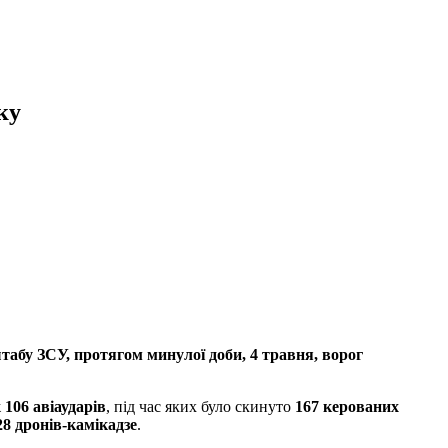
ку
абу ЗСУ, протягом минулої доби, 4 травня, ворог
ж
106 авіаударів
, під час яких було скинуто
167 керованих
28 дронів-камікадзе
.