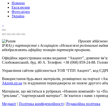
Новини
Ексклюзив
Фото-відео
Україна
Проєкт здійснено
IFRA) у партнерстві з Асоціацією «Незалежні регіональні видав
відображають офіційну позицію партнерів програми.
Офіційна зареєстрована назва видання: “Акцент”, доменне ім’я: 
Слобожанський, буд. 40 А. Телефон: +38 (068) 859-24-88. Голо
Управління сайтом здійснюється ТОВ “ГПП Акцент”, код ЄД
Використання будь-яких матеріалів, розміщених на порталі «Ак
Akzent.zp.ua
та згадування першоджерела не нижче другого абза
Матеріали, що містяться в рубриках «Новини компаній» та «По
“реклама”, “партнерський матеріал”. Зв’язатися з нами з приво
Медіакіт
|
Політика конфіденційності
|
Редакційна політика