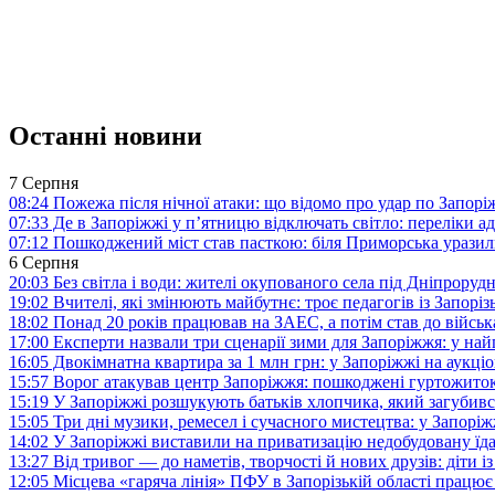
Останні новини
7 Серпня
08:24
Пожежа після нічної атаки: що відомо про удар по Запо
07:33
Де в Запоріжжі у п’ятницю відключать світло: переліки ад
07:12
Пошкоджений міст став пасткою: біля Приморська урази
6 Серпня
20:03
Без світла і води: жителі окупованого села під Дніпрору
19:02
Вчителі, які змінюють майбутнє: троє педагогів із Запор
18:02
Понад 20 років працював на ЗАЕС, а потім став до війська:
17:00
Експерти назвали три сценарії зими для Запоріжжя: у на
16:05
Двокімнатна квартира за 1 млн грн: у Запоріжжі на аук
15:57
Ворог атакував центр Запоріжжя: пошкоджені гуртожито
15:19
У Запоріжжі розшукують батьків хлопчика, який загубив
15:05
Три дні музики, ремесел і сучасного мистецтва: у Запор
14:02
У Запоріжжі виставили на приватизацію недобудовану їд
13:27
Від тривог — до наметів, творчості й нових друзів: діти
12:05
Місцева «гаряча лінія» ПФУ в Запорізькій області працює 