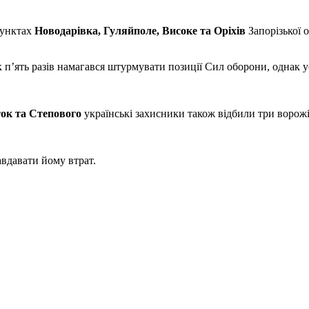
пунктах
Новодарівка, Гуляйполе, Високе та Оріхів
Запорізької о
 п’ять разів намагався штурмувати позиції Сил оборони, однак ус
ток та Степового
українські захисники також відбили три ворожі
вдавати йому втрат.