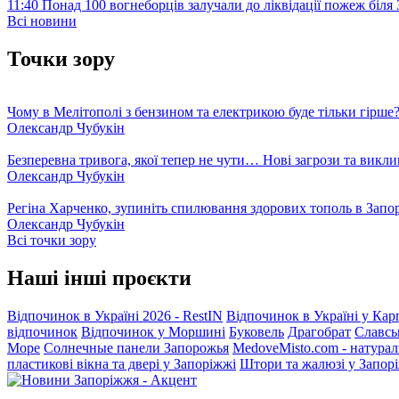
11:40
Понад 100 вогнеборців залучали до ліквідації пожеж біл
Всі новини
Точки зору
Чому в Мелітополі з бензином та електрикою буде тільки гірше
Олександр Чубукін
Безперевна тривога, якої тепер не чути… Нові загрози та викли
Олександр Чубукін
Регіна Харченко, зупиніть спилювання здорових тополь в Запо
Олександр Чубукін
Всі точки зору
Наші інші проєкти
Відпочинок в Україні 2026 - RestIN
Відпочинок в Україні у Кар
відпочинок
Відпочинок у Моршині
Буковель
Драгобрат
Славсь
Море
Солнечные панели Запорожья
MedoveMisto.com - натурал
пластикові вікна та двері у Запоріжжі
Штори та жалюзі у Запор