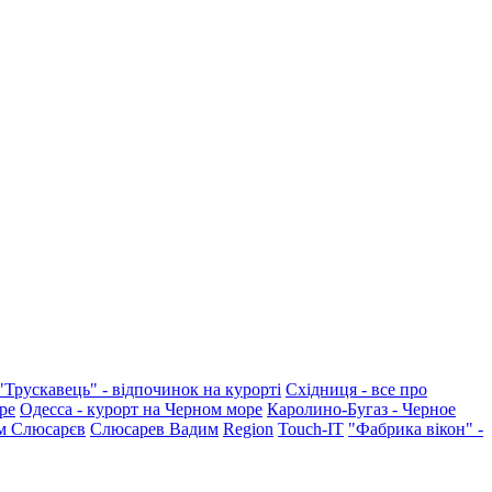
"Трускавець" - відпочинок на курорті
Східниця - все про
ре
Одесса - курорт на Черном море
Каролино-Бугаз - Черное
м Слюсарєв
Слюсарев Вадим
Region
Touch-IT
"Фабрика вікон" -