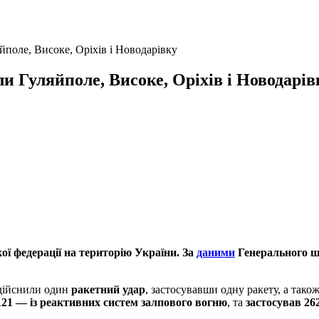
йполе, Високе, Оріхів і Новодарівку
и Гуляйполе, Високе, Оріхів і Новодарів
ї федерації на територію України. За
даними
Генерального шт
здійснили один
ракетний удар
, застосувавши одну ракету, а тако
121 — із реактивних систем залпового вогню
, та
застосував 26