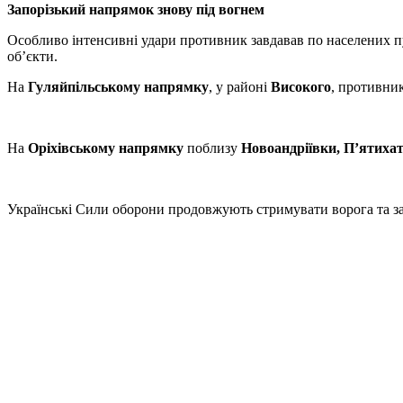
Запорізький напрямок знову під вогнем
Особливо інтенсивні удари противник завдавав по населених 
об’єкти.
На
Гуляйпільському напрямку
, у районі
Високого
, противник
На
Оріхівському напрямку
поблизу
Новоандріївки, П’ятиха
Українські Сили оборони продовжують стримувати ворога та за