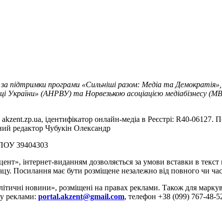
 за підтримки програми «Сильніші разом: Медіа та Демократія»,
ці України» (АНРВУ) та Норвезькою асоціацією медіабізнесу (MBL
akzent.zp.ua, ідентифікатор онлайн-медіа в Реєстрі: R40-06127. П
вний редактор Чубукін Олександр
РПОУ 39404303
цент», інтернет-виданням дозволяється за умови вставки в текс
цу. Посилання має бути розміщене незалежно від повного чи час
літичні новини», розміщені на правах реклами. Також для марк
ду реклами:
portal.akzent@gmail.com
, телефон +38 (099) 767-48-5