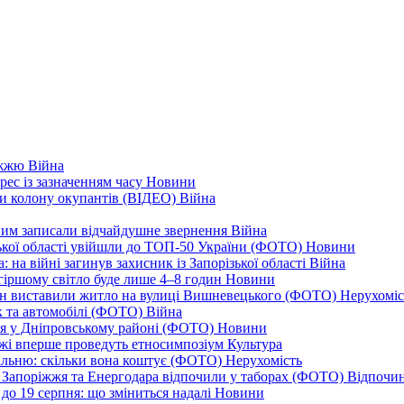
ріжжю
Війна
рес із зазначенням часу
Новини
ли колону окупантів (ВІДЕО)
Війна
дним записали відчайдушне звернення
Війна
ізької області увійшли до ТОП-50 України (ФОТО)
Новини
 на війні загинув захисник із Запорізької області
Війна
йгіршому світло буде лише 4–8 годин
Новини
ціон виставили житло на вулиці Вишневецького (ФОТО)
Нерухоміс
к та автомобілі (ФОТО)
Війна
ся у Дніпровському районі (ФОТО)
Новини
іжжі вперше проведуть етносимпозіум
Культура
альню: скільки вона коштує (ФОТО)
Нерухомість
 із Запоріжжя та Енергодара відпочили у таборах (ФОТО)
Відпочи
до 19 серпня: що зміниться надалі
Новини