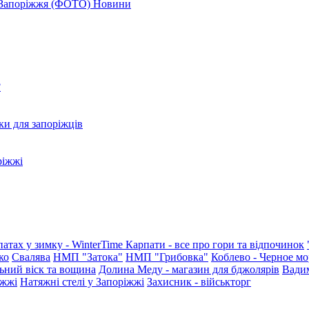
я Запоріжжя (ФОТО)
Новини
?
ки для запоріжців
ріжжі
патах у зимку - WinterTime
Карпати - все про гори та відпочинок
ко
Свалява
НМП "Затока"
НМП "Грибовка"
Коблево - Черное мо
ьний віск та вощина
Долина Меду - магазин для бджолярів
Вади
іжжі
Натяжні стелі у Запоріжжі
Захисник - військторг