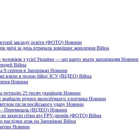
иторії закладу освіти (ФОТО)
Новини
ія двічі за день втрачала зовнішнє живлення
Війна
 чоловіків з усієї України — що варто знати запоріжцям
Новини
 людей
Війна
а 9 серпня в Запоріжжі
Новини
жжі взяли в полон бійці ЗСУ (ВІДЕО)
Війна
ерпня
Новини
а петицію 25 тисяч українців
Новини
кі знайшли рідних малолітнього хлопчика
Новини
вітлом після російського удару
Новини
я — Перемишль (ВІДЕО)
Новини
ли захисні сітки від FPV-дронів (ФОТО)
Війна
ро наслідки атак на Запоріжжі
Війна
рантин
Новини