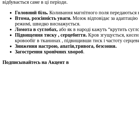
відбувається саме в ці періоди.
Головний біль.
Коливання магнітного поля передаються н
Втома, розсіяність уваги.
Мозок відповідає за адаптаці
режимі, швидко виснажується.
Ломота в суглобах,
або як в народі кажуть “крутить сугл
Підвищення тиску , серцебиття.
Кров згущується, кисен
кровообіг в тканинах , підвищивши тиск і частоту серцев
Зниження настрою, апатія,тривога, безсоння.
Загострення хронічних хвороб
.
Подписывайтесь на Акцент в