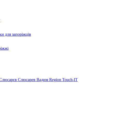
?
ки для запоріжців
ріжжі
Слюсарєв
Слюсарев Вадим
Region
Touch-IT