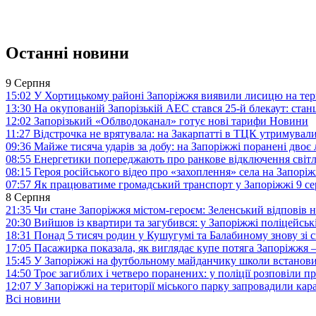
Останні новини
9 Серпня
15:02
У Хортицькому районі Запоріжжя виявили лисицю на тер
13:30
На окупованій Запорізькій АЕС стався 25-й блекаут: станц
12:02
Запорізький «Облводоканал» готує нові тарифи
Новини
11:27
Відстрочка не врятувала: на Закарпатті в ТЦК утримували
09:36
Майже тисяча ударів за добу: на Запоріжжі поранені двоє
08:55
Енергетики попереджають про ранкове відключення світл
08:15
Героя російського відео про «захоплення» села на Запорі
07:57
Як працюватиме громадський транспорт у Запоріжжі 9 с
8 Серпня
21:35
Чи стане Запоріжжя містом-героєм: Зеленський відповів н
20:30
Вийшов із квартири та загубився: у Запоріжжі поліцейсь
18:31
Понад 5 тисяч родин у Кушугумі та Балабиному знову зі с
17:05
Пасажирка показала, як виглядає купе потяга Запоріжж
15:45
У Запоріжжі на футбольному майданчику школи встанови
14:50
Троє загиблих і четверо поранених: у поліції розповіли п
12:07
У Запоріжжі на території міського парку запровадили ка
Всі новини