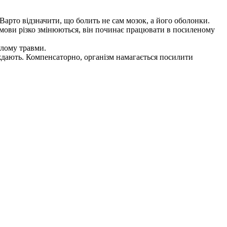
арто відзначити, що болить не сам мозок, а його оболонки.
умови різко змінюються, він починає працювати в посиленому
улому травми.
раждають. Компенсаторно, організм намагається посилити