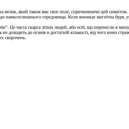
а мозок, який також має своє поле, спричинюючи цей симптом. В
ю до навкололишнього середовища. Коли виникає магнітна буря, 
оби”. Це часта скарга літніх людей, або осіб, що перенесли в мин
ь не доходить до оганів в достатній кількості, від чого вони ст
их скорочень.