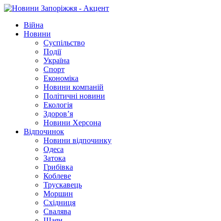
Війна
Новини
Суспільство
Події
Україна
Спорт
Економіка
Новини компаній
Політичні новини
Екологія
Здоров’я
Новини Херсона
Відпочинок
Новини відпочинку
Одеса
Затока
Грибівка
Коблеве
Трускавець
Моршин
Східниця
Свалява
Шаян