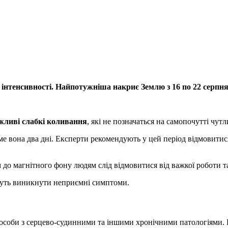
ї інтенсивності. Найпотужніша накриє Землю з 16 по 22 серпня
ожливі слабкі коливання
, які не позначаться на самопочутті чут
е вона два дні. Експерти рекомендують у цей період відмовитися
до магнітного фону людям слід відмовитися від важкої роботи та
ожуть виникнути неприємні симптоми.
і особи з серцево-судинними та іншими хронічними патологіями. П