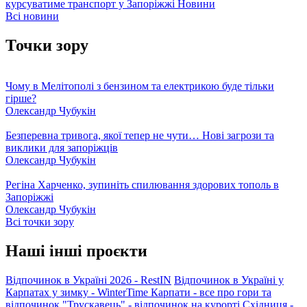
курсуватиме транспорт у Запоріжжі
Новини
Всі новини
Точки зору
Чому в Мелітополі з бензином та електрикою буде тільки
гірше?
Олександр Чубукін
Безперевна тривога, якої тепер не чути… Нові загрози та
виклики для запоріжців
Олександр Чубукін
Регіна Харченко, зупиніть спилювання здорових тополь в
Запоріжжі
Олександр Чубукін
Всі точки зору
Наші інші проєкти
Відпочинок в Україні 2026 - RestIN
Відпочинок в Україні у
Карпатах у зимку - WinterTime
Карпати - все про гори та
відпочинок
"Трускавець" - відпочинок на курорті
Східниця -