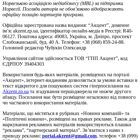
Норвезькою асоціацією медіабізнесу (MBL) за підтримки
Норвегії. Погляди авторів не обов’язково відображають
офіційну позицію партнерів програми.
Офіційна зареєстрована назва видання: “Акцент”, доменне
ім’я: akzent.zp.ua, ідентифікатор онлайн-медіа в Реєстрі: R40-
06127. Поштова адреса: 49083, Україна, м. Дніпро, проспект
Слобожанський, буд. 40 А. Телефон: +38 (068) 859-24-88.
Головний редактор Чубукін Олександр
Управління сайтом здійснюється ТОВ “ГПП Акцент”, код
ЄДРПОУ 39404303
Використання будь-яких матеріалів, розміщених на порталі
«Акцент», інтернет-виданням дозволяється за умови вставки в
текст відкритого для пошукових систем гіперпосилання на
Akzent.zp.ua
та згадування першоджерела не нижче другого
абзацу. Посилання має бути розміщене незалежно від повного
чи часткового використання матеріалів.
Матеріали, що містяться в рубриках «Новини компаній» та
«Політичні новини», розміщені на правах реклами. Також для
маркування рекламних матеріалів використвуються плашки
“реклама”, “партнерський матеріал”. Зв’язатися з нами з
приводу реклами:
portal.akzent@gmail.com
, телефон +38 (099)