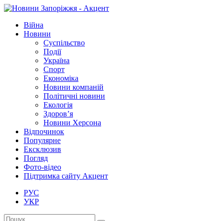
Війна
Новини
Суспільство
Події
Україна
Спорт
Економіка
Новини компаній
Політичні новини
Екологія
Здоров’я
Новини Херсона
Відпочинок
Популярне
Ексклюзив
Погляд
Фото-відео
Підтримка сайту Акцент
РУС
УКР