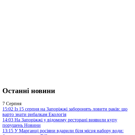
Останні новини
7 Серпня
15:02
Із 15 серпня на Запоріжжі заборонять ловити раків: що
варто знати рибалкам
Екологія
14:03
На Запоріжжі у відомому ресторані виявили купу
порушень
Новини
13:15
У Марганці росіяни вдарили біля місця набору води: