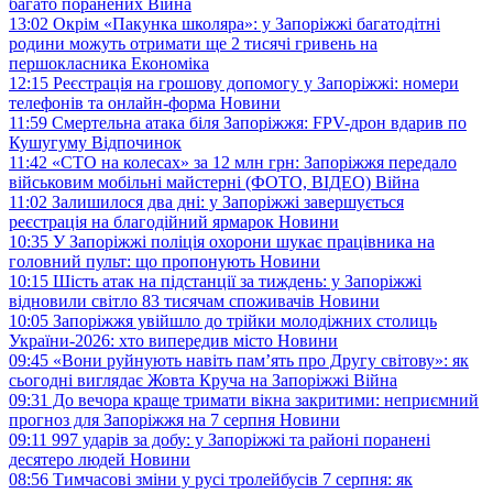
багато поранених
Війна
13:02
Окрім «Пакунка школяра»: у Запоріжжі багатодітні
родини можуть отримати ще 2 тисячі гривень на
першокласника
Економіка
12:15
Реєстрація на грошову допомогу у Запоріжжі: номери
телефонів та онлайн-форма
Новини
11:59
Смертельна атака біля Запоріжжя: FPV-дрон вдарив по
Кушугуму
Відпочинок
11:42
«СТО на колесах» за 12 млн грн: Запоріжжя передало
військовим мобільні майстерні (ФОТО, ВІДЕО)
Війна
11:02
Залишилося два дні: у Запоріжжі завершується
реєстрація на благодійний ярмарок
Новини
10:35
У Запоріжжі поліція охорони шукає працівника на
головний пульт: що пропонують
Новини
10:15
Шість атак на підстанції за тиждень: у Запоріжжі
відновили світло 83 тисячам споживачів
Новини
10:05
Запоріжжя увійшло до трійки молодіжних столиць
України-2026: хто випередив місто
Новини
09:45
«Вони руйнують навіть пам’ять про Другу світову»: як
сьогодні виглядає Жовта Круча на Запоріжжі
Війна
09:31
До вечора краще тримати вікна закритими: неприємний
прогноз для Запоріжжя на 7 серпня
Новини
09:11
997 ударів за добу: у Запоріжжі та районі поранені
десятеро людей
Новини
08:56
Тимчасові зміни у русі тролейбусів 7 серпня: як