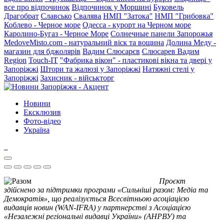
все про відпочинок
Відпочинок у Моршині
Буковель
Драгобрат
Славсько
Свалява
НМП "Затока"
НМП "Грибовка"
Коблево - Черное море
Одесса - курорт на Черном море
Каролино-Бугаз - Черное Море
Солнечные панели Запорожья
MedoveMisto.com - натуральний віск та вощина
Долина Меду -
магазин для бджолярів
Вадим Слюсарєв
Слюсарев Вадим
Region
Touch-IT
"Фабрика вікон" - пластикові вікна та двері у
Запоріжжі
Штори та жалюзі у Запоріжжі
Натяжні стелі у
Запоріжжі
Захисник - військторг
Новини
Ексклюзив
Фото-відео
Україна
Проєкт
здійснено за підтримки програми «Сильніші разом: Медіа та
Демократія», що реалізується Всесвітньою асоціацією
видавців новин (WAN-IFRA) у партнерстві з Асоціацією
«Незалежні регіональні видавці України» (АНРВУ) та