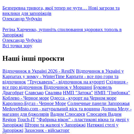
Безперевна тривога, якої тепер не чути… Нові загрози та
виклики для запоріжців
Олександр Чубукін
Регіна Харченко, зупиніть спилювання здорових тополь в
Запоріжжі
Олександр Чубукін
Всі точки зору
Наші інші проєкти
Відпочинок в Україні 2026 - RestIN
Відпочинок в Україні у
Карпатах у зимку - WinterTime
Карпати - все про гори та
відпочинок
"Трускавець" - відпочинок на курорті
Східниця -
все про відпочинок
Відпочинок у Моршині
Буковель
Драгобрат
Славсько
Свалява
НМП "Затока"
НМП "Грибовка"
Коблево - Черное море
Одесса - курорт на Черном море
Каролино-Бугаз - Черное Море
Солнечные панели Запорожья
MedoveMisto.com - натуральний віск та вощина
Долина Меду -
магазин для бджолярів
Вадим Слюсарєв
Слюсарев Вадим
Region
Touch-IT
"Фабрика вікон" - пластикові вікна та двері у
Запоріжжі
Штори та жалюзі у Запоріжжі
Натяжні стелі у
Запоріжжі
Захисник - військторг