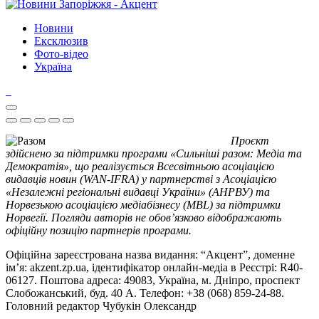
Новини
Ексклюзив
Фото-відео
Україна
Проєкт
здійснено за підтримки програми «Сильніші разом: Медіа та
Демократія», що реалізується Всесвітньою асоціацією
видавців новин (WAN-IFRA) у партнерстві з Асоціацією
«Незалежні регіональні видавці України» (АНРВУ) та
Норвезькою асоціацією медіабізнесу (MBL) за підтримки
Норвегії. Погляди авторів не обов’язково відображають
офіційну позицію партнерів програми.
Офіційна зареєстрована назва видання: “Акцент”, доменне
ім’я: akzent.zp.ua, ідентифікатор онлайн-медіа в Реєстрі: R40-
06127. Поштова адреса: 49083, Україна, м. Дніпро, проспект
Слобожанський, буд. 40 А. Телефон: +38 (068) 859-24-88.
Головний редактор Чубукін Олександр