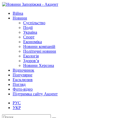
Війна
Новини
Суспільство
Події
Україна
Спорт
Економіка
Новини компаній
Політичні новини
Екологія
Здоров’я
Новини Херсона
Відпочинок
Популярне
Ексклюзив
Погляд
Фото-відео
Підтримка сайту Акцент
РУС
УКР