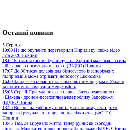
Останні новини
5 Серпня
19:00
На що окупанти перетворили Кирилівку: свіже відео
літа 2026
Новини
18:02
Батько-захисник був поруч: на Хортиці маленького сина
військового посвятили в козаки (ВІДЕО)
Новини
17:07
До 30 тисяч доларів для бізнесу: хто із запорізьких
підприємців може отримати допомогу
Економіка
16:00
Запорізька область стала абсолютним лідером в Україні
за попитом на квартири
Нерухомість
15:05
Сергій Притула показав перше збиття реактивного
«Шахеда» дроном-перехоплювачем поблизу Запоріжжя
(ВІДЕО)
Війна
13:55
Вогонь на хлібному полі та у житловому секторі: як
запорізькі рятувальники долали наслідки атак (ФОТО)
Новини
13:45
Там, де вирувало життя, тепер руїни: як сьогодні
виглядає Малокатеринівка поблизу Запоріжжя (ВІДЕО)
Війна