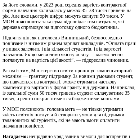
За його словами, у 2023 році середня вартість контрактної
форми навчання коливалась у межах 35–38 тисяч гривень на
рік. Але вже цьогоріч цифри можуть сягнути 50 тисяч. У
МОН пояснюють: така сума відповідає тим витратам, які
держава спрямовує на підготовку одного бюджетника.
Підняття цін, як наголосив Винницький, безпосередньо
пов’язане із низьким рівнем зарплат викладачів. “Оплата праці
у вишах залежить і від кількості студентів, і від вартості
навчання. Якщо ми хочемо якісну освіту — маємо чесно
поглянути на вартість цієї якості”, — підкреслив чиновник.
Разом із тим, Міністерство освіти пропонує компенсаторний
механізм — грантову підтримку. За новими умовами студент,
що навчається на контракті, зможе отримати часткову
компенсацію вартості у формі гранту від держави. Наприклад,
із загальної суми 50 тисяч гривень студент сплачуватиме 35
тисяч, а решта покриватиметься бюджетними коштами.
У МОН пояснюють: головна мета — не тільки утримати
якість освітніх послуг, а й створити умови для підтримки
талановитих абітурієнтів, які не мають змоги оплатити
навчання повністю.
Нагадаємо:
нещодавно уряд змінив вимоги для аспірантів і