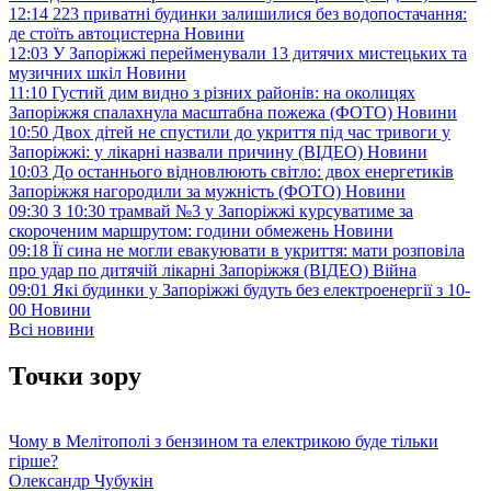
12:14
223 приватні будинки залишилися без водопостачання:
де стоїть автоцистерна
Новини
12:03
У Запоріжжі перейменували 13 дитячих мистецьких та
музичних шкіл
Новини
11:10
Густий дим видно з різних районів: на околицях
Запоріжжя спалахнула масштабна пожежа (ФОТО)
Новини
10:50
Двох дітей не спустили до укриття під час тривоги у
Запоріжжі: у лікарні назвали причину (ВІДЕО)
Новини
10:03
До останнього відновлюють світло: двох енергетиків
Запоріжжя нагородили за мужність (ФОТО)
Новини
09:30
З 10:30 трамвай №3 у Запоріжжі курсуватиме за
скороченим маршрутом: години обмежень
Новини
09:18
Її сина не могли евакуювати в укриття: мати розповіла
про удар по дитячій лікарні Запоріжжя (ВІДЕО)
Війна
09:01
Які будинки у Запоріжжі будуть без електроенергії з 10-
00
Новини
Всі новини
Точки зору
Чому в Мелітополі з бензином та електрикою буде тільки
гірше?
Олександр Чубукін