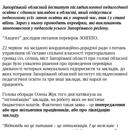
Запорізький обласний інститут післядипломної педагогічної
освіти є єдиним закладом в області, який опікується
педагогами усіх ланок освіти як у мирний час, так і у стані
війни. Зараз у ньому проводять перевірки, які викликають
занепокоєння у педагогів усього Запорізького регіону.
“Акцент” дослідив питання перевірок ЗОІППО.
22 червня на засіданні координаційно-дорадчої ради з питань
управління об’єктами спільної власності територіальних
громад сіл, селищ, міст Запорізької області при голові обласної
ради було ухвалено рішення про проведення перевірки
діяльності чотирьох комунальних підприємств та закладів, до
яких потрапив Запорізький обласний інститут післядипломної
педагогічної освіти та три інші заклади, які наразі не
працюють.
Голова облради Олена Жук того дня натякнула на
“оптимізацію” закладів, на роботу яких не вистачає
бюджетних коштів. Фактично такая заява – це
попередження
або про звільнення працівників, або про ліквідацію
закладу.
“
Відповідь на це питання – це оптимізація. І це важливе і