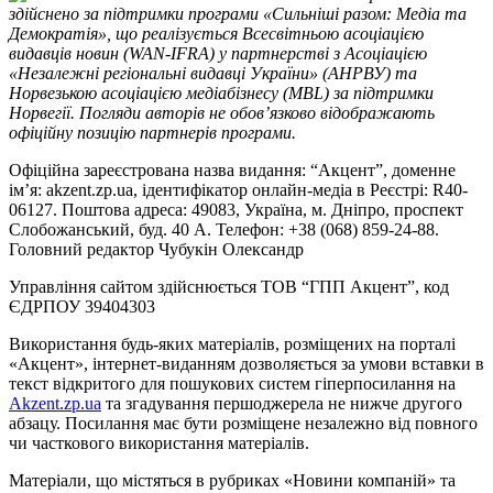
здійснено за підтримки програми «Сильніші разом: Медіа та
Демократія», що реалізується Всесвітньою асоціацією
видавців новин (WAN-IFRA) у партнерстві з Асоціацією
«Незалежні регіональні видавці України» (АНРВУ) та
Норвезькою асоціацією медіабізнесу (MBL) за підтримки
Норвегії. Погляди авторів не обов’язково відображають
офіційну позицію партнерів програми.
Офіційна зареєстрована назва видання: “Акцент”, доменне
ім’я: akzent.zp.ua, ідентифікатор онлайн-медіа в Реєстрі: R40-
06127. Поштова адреса: 49083, Україна, м. Дніпро, проспект
Слобожанський, буд. 40 А. Телефон: +38 (068) 859-24-88.
Головний редактор Чубукін Олександр
Управління сайтом здійснюється ТОВ “ГПП Акцент”, код
ЄДРПОУ 39404303
Використання будь-яких матеріалів, розміщених на порталі
«Акцент», інтернет-виданням дозволяється за умови вставки в
текст відкритого для пошукових систем гіперпосилання на
Akzent.zp.ua
та згадування першоджерела не нижче другого
абзацу. Посилання має бути розміщене незалежно від повного
чи часткового використання матеріалів.
Матеріали, що містяться в рубриках «Новини компаній» та