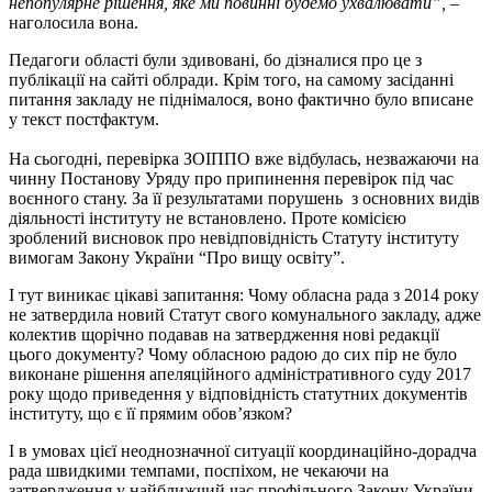
непопулярне рішення, яке ми повинні будемо ухвалювати”,
–
наголосила вона.
Педагоги області були здивовані, бо дізналися про це з
публікації на сайті облради. Крім того, на самому засіданні
питання закладу не піднімалося, воно фактично було вписане
у текст постфактум.
На сьогодні, перевірка ЗОІППО вже відбулась, незважаючи на
чинну Постанову Уряду про припинення перевірок під час
воєнного стану. За її результатами порушень з основних видів
діяльності інституту не встановлено. Проте комісією
зроблений висновок про невідповідність Статуту інституту
вимогам Закону України “Про вищу освіту”.
І тут виникає цікаві запитання: Чому обласна рада з 2014 року
не затвердила новий Статут свого комунального закладу, адже
колектив щорічно подавав на затвердження нові редакції
цього документу? Чому обласною радою до сих пір не було
виконане рішення апеляційного адміністративного суду 2017
року щодо приведення у відповідність статутних документів
інституту, що є її прямим обов’язком?
І в умовах цієї неоднозначної ситуації координаційно-дорадча
рада швидкими темпами, поспіхом, не чекаючи на
затвердження у найближчий час профільного Закону України