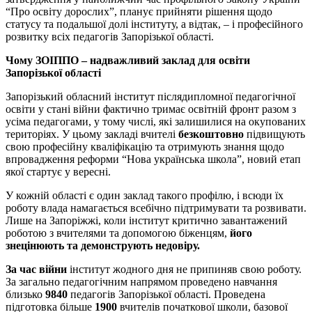
“Про освіту дорослих”, планує прийняти рішення щодо
статусу та подальшої долі інституту, а відтак, – і професійного
розвитку всіх педагогів Запорізької області.
Чому ЗОІППО – надважливий заклад для освіти
Запорізької області
Запорізький обласний інститут післядипломної педагогічної
освіти у стані війни фактично тримає освітній фронт разом з
усіма педагогами, у тому числі, які залишилися на окупованих
територіях. У цьому закладі вчителі
безкоштовно
підвищують
свою професійну кваліфікацію та отримують знання щодо
впровадження реформи “Нова українська школа”, новий етап
якої стартує у вересні.
У кожній області є один заклад такого профілю, і всюди їх
роботу влада намагається всебічно підтримувати та розвивати.
Лише на Запоріжжі, коли інститут критично завантажений
роботою з вчителями та допомогою біженцям,
його
знецінюють та демонструють недовіру.
За час війни
інститут жодного дня не припиняв свою роботу.
За загально педагогічним напрямом проведено навчання
близько
9840
педагогів Запорізької області. Проведена
підготовка більше
1900
вчителів початкової школи, базової