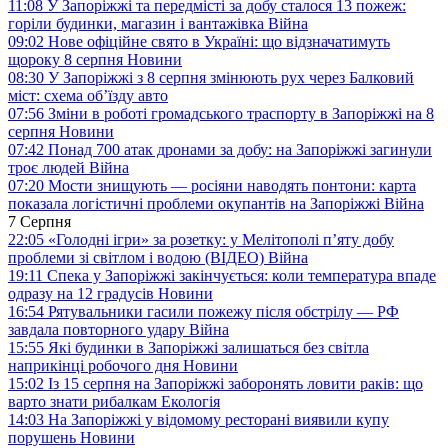
11:08
У Запоріжжі та передмісті за добу сталося 13 пожеж:
горіли будинки, магазин і вантажівка
Війна
09:02
Нове офіційне свято в Україні: що відзначатимуть
щороку 8 серпня
Новини
08:30
У Запоріжжі з 8 серпня змінюють рух через Балковий
міст: схема об’їзду
авто
07:56
Зміни в роботі громадського траспорту в Запоріжжі на 8
серпня
Новини
07:42
Понад 700 атак дронами за добу: на Запоріжжі загинули
троє людей
Війна
07:20
Мости знищують — росіяни наводять понтони: карта
показала логістичні проблеми окупантів на Запоріжжі
Війна
7 Серпня
22:05
«Голодні ігри» за розетку: у Мелітополі п’яту добу
проблеми зі світлом і водою (ВІДЕО)
Війна
19:11
Спека у Запоріжжі закінчується: коли температура впаде
одразу на 12 градусів
Новини
16:54
Рятувальники гасили пожежу після обстрілу — РФ
завдала повторного удару
Війна
15:55
Які будинки в Запоріжжі залишаться без світла
наприкінці робочого дня
Новини
15:02
Із 15 серпня на Запоріжжі заборонять ловити раків: що
варто знати рибалкам
Екологія
14:03
На Запоріжжі у відомому ресторані виявили купу
порушень
Новини