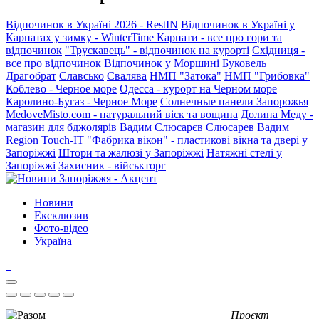
Відпочинок в Україні 2026 - RestIN
Відпочинок в Україні у
Карпатах у зимку - WinterTime
Карпати - все про гори та
відпочинок
"Трускавець" - відпочинок на курорті
Східниця -
все про відпочинок
Відпочинок у Моршині
Буковель
Драгобрат
Славсько
Свалява
НМП "Затока"
НМП "Грибовка"
Коблево - Черное море
Одесса - курорт на Черном море
Каролино-Бугаз - Черное Море
Солнечные панели Запорожья
MedoveMisto.com - натуральний віск та вощина
Долина Меду -
магазин для бджолярів
Вадим Слюсарєв
Слюсарев Вадим
Region
Touch-IT
"Фабрика вікон" - пластикові вікна та двері у
Запоріжжі
Штори та жалюзі у Запоріжжі
Натяжні стелі у
Запоріжжі
Захисник - військторг
Новини
Ексклюзив
Фото-відео
Україна
Проєкт