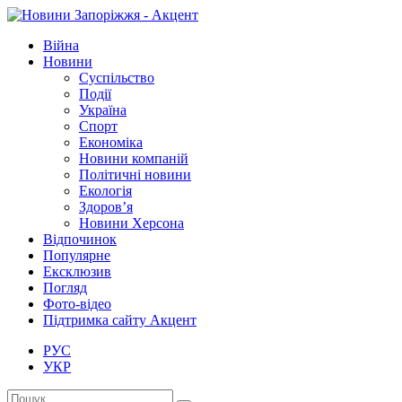
Війна
Новини
Суспільство
Події
Україна
Спорт
Економіка
Новини компаній
Політичні новини
Екологія
Здоров’я
Новини Херсона
Відпочинок
Популярне
Ексклюзив
Погляд
Фото-відео
Підтримка сайту Акцент
РУС
УКР