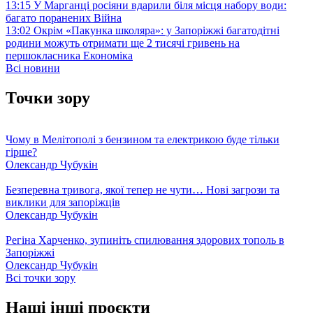
13:15
У Марганці росіяни вдарили біля місця набору води:
багато поранених
Війна
13:02
Окрім «Пакунка школяра»: у Запоріжжі багатодітні
родини можуть отримати ще 2 тисячі гривень на
першокласника
Економіка
Всі новини
Точки зору
Чому в Мелітополі з бензином та електрикою буде тільки
гірше?
Олександр Чубукін
Безперевна тривога, якої тепер не чути… Нові загрози та
виклики для запоріжців
Олександр Чубукін
Регіна Харченко, зупиніть спилювання здорових тополь в
Запоріжжі
Олександр Чубукін
Всі точки зору
Наші інші проєкти