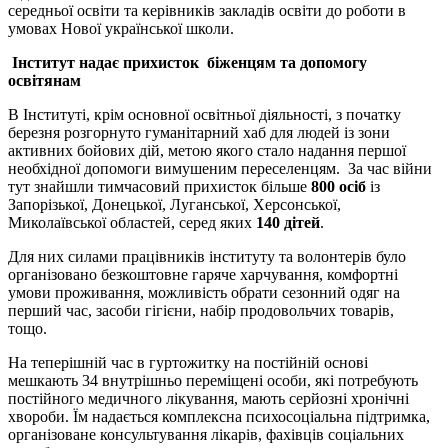
середньої освіти та керівників закладів освіти до роботи в
умовах Нової української школи.
Інститут надає прихисток біженцям та допомогу
освітянам
В Інституті, крім основної освітньої діяльності, з початку
березня розгорнуто гуманітарний хаб для людей із зони
активних бойових дій, метою якого стало надання першої
необхідної допомоги вимушеним переселенцям. За час війни
тут знайшли тимчасовий прихисток більше
800 осіб
із
Запорізької, Донецької, Луганської, Херсонської,
Миколаївської областей, серед яких
140 дітей
.
Для них силами працівників інституту та волонтерів було
організовано безкоштовне гаряче харчування, комфортні
умови проживання, можливість обрати сезонний одяг на
перший час, засоби гігієни, набір продовольчих товарів,
тощо.
На теперішній час в гуртожитку на постійній основі
мешкають 34 внутрішньо переміщені особи, які потребують
постійного медичного лікування, мають серйозні хронічні
хвороби. Їм надається комплексна психосоціальна підтримка,
організоване консультування лікарів, фахівців соціальних