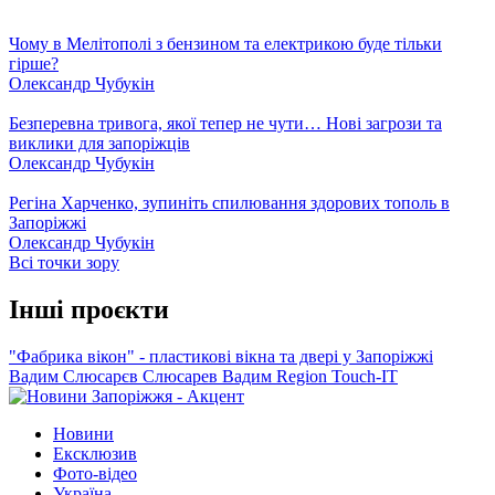
Чому в Мелітополі з бензином та електрикою буде тільки
гірше?
Олександр Чубукін
Безперевна тривога, якої тепер не чути… Нові загрози та
виклики для запоріжців
Олександр Чубукін
Регіна Харченко, зупиніть спилювання здорових тополь в
Запоріжжі
Олександр Чубукін
Всі точки зору
Інші проєкти
"Фабрика вікон" - пластикові вікна та двері у Запоріжжі
Вадим Слюсарєв
Слюсарев Вадим
Region
Touch-IT
Новини
Ексклюзив
Фото-відео
Україна