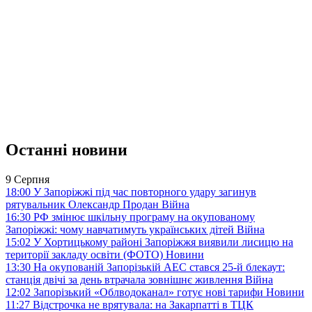
Останні новини
9 Серпня
18:00
У Запоріжжі під час повторного удару загинув
рятувальник Олександр Продан
Війна
16:30
РФ змінює шкільну програму на окупованому
Запоріжжі: чому навчатимуть українських дітей
Війна
15:02
У Хортицькому районі Запоріжжя виявили лисицю на
території закладу освіти (ФОТО)
Новини
13:30
На окупованій Запорізькій АЕС стався 25-й блекаут:
станція двічі за день втрачала зовнішнє живлення
Війна
12:02
Запорізький «Облводоканал» готує нові тарифи
Новини
11:27
Відстрочка не врятувала: на Закарпатті в ТЦК