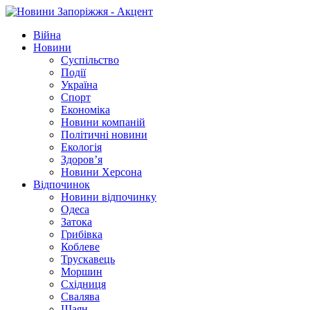
Війна
Новини
Суспільство
Події
Україна
Спорт
Економіка
Новини компаній
Політичні новини
Екологія
Здоров’я
Новини Херсона
Відпочинок
Новини відпочинку
Одеса
Затока
Грибівка
Коблеве
Трускавець
Моршин
Східниця
Свалява
Шаян