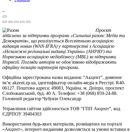
Проєкт
здійснено за підтримки програми «Сильніші разом: Медіа та
Демократія», що реалізується Всесвітньою асоціацією
видавців новин (WAN-IFRA) у партнерстві з Асоціацією
«Незалежні регіональні видавці України» (АНРВУ) та
Норвезькою асоціацією медіабізнесу (MBL) за підтримки
Норвегії. Погляди авторів не обов’язково відображають
офіційну позицію партнерів програми.
Офіційна зареєстрована назва видання: “Акцент”, доменне
ім’я: akzent.zp.ua, ідентифікатор онлайн-медіа в Реєстрі: R40-
06127. Поштова адреса: 49083, Україна, м. Дніпро, проспект
Слобожанський, буд. 40 А. Телефон: +38 (068) 859-24-88.
Головний редактор Чубукін Олександр
Управління сайтом здійснюється ТОВ “ГПП Акцент”, код
ЄДРПОУ 39404303
Використання будь-яких матеріалів, розміщених на порталі
«Акцент», інтернет-виданням дозволяється за умови вставки в