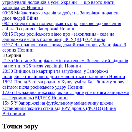
утримували чоловіків з усієї України — що варто знати
запоріжцям
Новини
09:36
Майже тисяча ударів за добу: на Запоріжжі поранені
двоє людей
Війна
08:55
Енергетики попереджають про ранкове відключення
світла 9 серпня в Запоріжжі
Новини
08:15
Героя російського відео про «захоплення» села на
Запоріжжі взяли в полон бійці ЗСУ (ВІДЕО)
Війна
07:57
Як працюватиме громадський транспорт у Запоріжжі 9
серпня
Новини
8 Серпня
21:35
Чи стане Запоріжжя містом-героєм: Зеленський відповів
на петицію 25 тисяч українців
Новини
20:30
Вийшов із квартири та загубився: у Запоріжжі
поліцейські знайшли рідних малолітнього хлопчика
Новини
18:31
Понад 5 тисяч родин у Кушугумі та Балабиному знову зі
світлом після російського удару
Новини
17:05
Пасажирка показала, як виглядає купе потяга Запоріжжя
— Перемишль (ВІДЕО)
Новини
15:45
У Запоріжжі на футбольному майданчику школи
встановили захисні сітки від FPV-дронів (ФОТО)
Війна
Всі новини
Точки зору