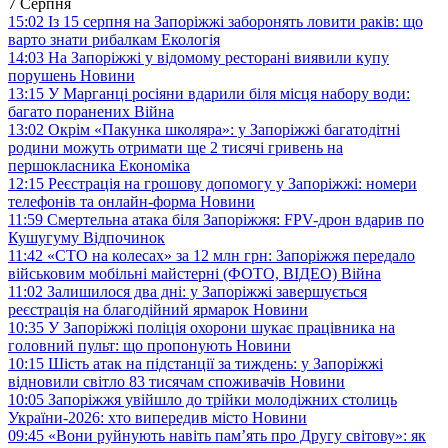
7 Серпня
15:02
Із 15 серпня на Запоріжжі заборонять ловити раків: що
варто знати рибалкам
Екологія
14:03
На Запоріжжі у відомому ресторані виявили купу
порушень
Новини
13:15
У Марганці росіяни вдарили біля місця набору води:
багато поранених
Війна
13:02
Окрім «Пакунка школяра»: у Запоріжжі багатодітні
родини можуть отримати ще 2 тисячі гривень на
першокласника
Економіка
12:15
Реєстрація на грошову допомогу у Запоріжжі: номери
телефонів та онлайн-форма
Новини
11:59
Смертельна атака біля Запоріжжя: FPV-дрон вдарив по
Кушугуму
Відпочинок
11:42
«СТО на колесах» за 12 млн грн: Запоріжжя передало
військовим мобільні майстерні (ФОТО, ВІДЕО)
Війна
11:02
Залишилося два дні: у Запоріжжі завершується
реєстрація на благодійний ярмарок
Новини
10:35
У Запоріжжі поліція охорони шукає працівника на
головний пульт: що пропонують
Новини
10:15
Шість атак на підстанції за тиждень: у Запоріжжі
відновили світло 83 тисячам споживачів
Новини
10:05
Запоріжжя увійшло до трійки молодіжних столиць
України-2026: хто випередив місто
Новини
09:45
«Вони руйнують навіть пам’ять про Другу світову»: як