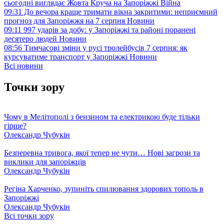
сьогодні виглядає Жовта Круча на Запоріжжі
Війна
09:31
До вечора краще тримати вікна закритими: неприємний
прогноз для Запоріжжя на 7 серпня
Новини
09:11
997 ударів за добу: у Запоріжжі та районі поранені
десятеро людей
Новини
08:56
Тимчасові зміни у русі тролейбусів 7 серпня: як
курсуватиме транспорт у Запоріжжі
Новини
Всі новини
Точки зору
Чому в Мелітополі з бензином та електрикою буде тільки
гірше?
Олександр Чубукін
Безперевна тривога, якої тепер не чути… Нові загрози та
виклики для запоріжців
Олександр Чубукін
Регіна Харченко, зупиніть спилювання здорових тополь в
Запоріжжі
Олександр Чубукін
Всі точки зору