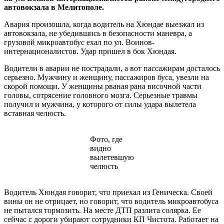
автовокзала в Мелитополе.
Авария произошла, когда водитель на Хюндае выезжал из
автовокзала, не убедившись в безопасности маневра, а
грузовой микроавтобус ехал по ул. Воинов-
интернационалистов. Удар пришел в бок Хюндая.
Водители в аварии не пострадали, а вот пассажирам досталось
серьезно. Мужчину и женщину, пассажиров буса, увезли на
скорой помощи. У женщины рваная рана височной части
головы, сотрясение головного мозга. Серьезные травмы
получил и мужчина, у которого от силы удара вылетела
вставная челюсть.
Фото, где
видно
вылетевшую
челюсть
Водитель Хюндая говорит, что приехал из Геническа. Своей
вины он не отрицает, но говорит, что водитель микроавтобуса
не пытался тормозить. На месте ДТП разлита солярка. Ее
сейчас с дороги убирают сотрудники КП Чистота. Работает на