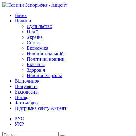
Війна
Новини
Суспільство
Події
Україна
Спорт
Економіка
Новини компаній
Політичні новини
Екологія
Здоров’я
Новини Херсона
Відпочинок
Популярне
Ексклюзив
Погляд
Фото-відео
Підтримка сайту Акцент
РУС
УКР