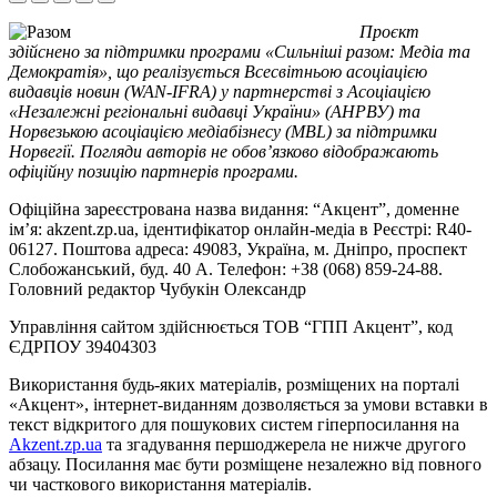
Проєкт
здійснено за підтримки програми «Сильніші разом: Медіа та
Демократія», що реалізується Всесвітньою асоціацією
видавців новин (WAN-IFRA) у партнерстві з Асоціацією
«Незалежні регіональні видавці України» (АНРВУ) та
Норвезькою асоціацією медіабізнесу (MBL) за підтримки
Норвегії. Погляди авторів не обов’язково відображають
офіційну позицію партнерів програми.
Офіційна зареєстрована назва видання: “Акцент”, доменне
ім’я: akzent.zp.ua, ідентифікатор онлайн-медіа в Реєстрі: R40-
06127. Поштова адреса: 49083, Україна, м. Дніпро, проспект
Слобожанський, буд. 40 А. Телефон: +38 (068) 859-24-88.
Головний редактор Чубукін Олександр
Управління сайтом здійснюється ТОВ “ГПП Акцент”, код
ЄДРПОУ 39404303
Використання будь-яких матеріалів, розміщених на порталі
«Акцент», інтернет-виданням дозволяється за умови вставки в
текст відкритого для пошукових систем гіперпосилання на
Akzent.zp.ua
та згадування першоджерела не нижче другого
абзацу. Посилання має бути розміщене незалежно від повного
чи часткового використання матеріалів.