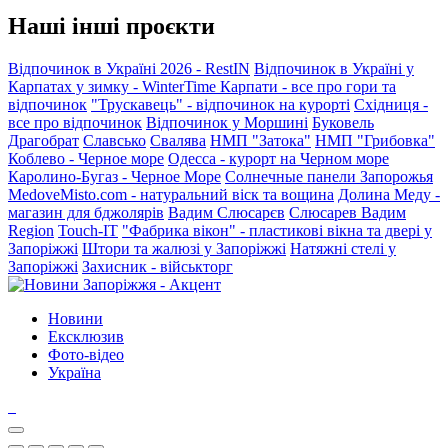
Наші інші проєкти
Відпочинок в Україні 2026 - RestIN
Відпочинок в Україні у
Карпатах у зимку - WinterTime
Карпати - все про гори та
відпочинок
"Трускавець" - відпочинок на курорті
Східниця -
все про відпочинок
Відпочинок у Моршині
Буковель
Драгобрат
Славсько
Свалява
НМП "Затока"
НМП "Грибовка"
Коблево - Черное море
Одесса - курорт на Черном море
Каролино-Бугаз - Черное Море
Солнечные панели Запорожья
MedoveMisto.com - натуральний віск та вощина
Долина Меду -
магазин для бджолярів
Вадим Слюсарєв
Слюсарев Вадим
Region
Touch-IT
"Фабрика вікон" - пластикові вікна та двері у
Запоріжжі
Штори та жалюзі у Запоріжжі
Натяжні стелі у
Запоріжжі
Захисник - військторг
Новини
Ексклюзив
Фото-відео
Україна