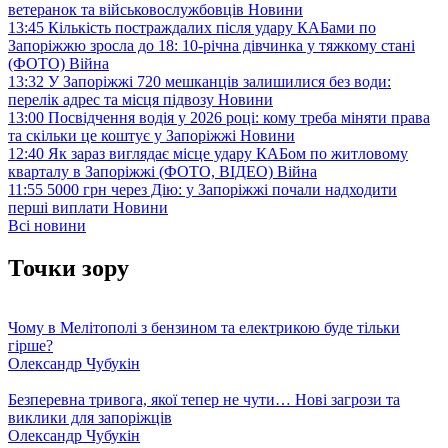
ветеранок та військовослужбовців
Новини
13:45
Кількість постраждалих після удару КАБами по
Запоріжжю зросла до 18: 10-річна дівчинка у тяжкому стані
(ФОТО)
Війна
13:32
У Запоріжжі 720 мешканців залишилися без води:
перелік адрес та місця підвозу
Новини
13:00
Посвідчення водія у 2026 році: кому треба міняти права
та скільки це коштує у Запоріжжі
Новини
12:40
Як зараз виглядає місце удару КАБом по житловому
кварталу в Запоріжжі (ФОТО, ВІДЕО)
Війна
11:55
5000 грн через Дію: у Запоріжжі почали надходити
перші виплати
Новини
Всі новини
Точки зору
Чому в Мелітополі з бензином та електрикою буде тільки
гірше?
Олександр Чубукін
Безперевна тривога, якої тепер не чути… Нові загрози та
виклики для запоріжців
Олександр Чубукін