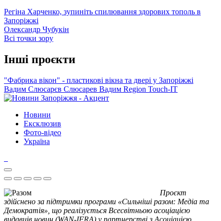
Регіна Харченко, зупиніть спилювання здорових тополь в
Запоріжжі
Олександр Чубукін
Всі точки зору
Інші проєкти
"Фабрика вікон" - пластикові вікна та двері у Запоріжжі
Вадим Слюсарєв
Слюсарев Вадим
Region
Touch-IT
Новини
Ексклюзив
Фото-відео
Україна
Проєкт
здійснено за підтримки програми «Сильніші разом: Медіа та
Демократія», що реалізується Всесвітньою асоціацією
видавців новин (WAN-IFRA) у партнерстві з Асоціацією