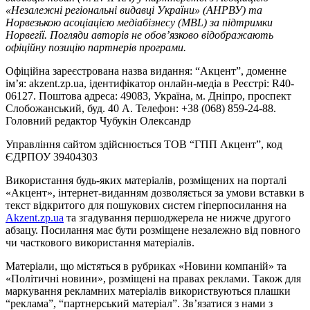
«Незалежні регіональні видавці України» (АНРВУ) та
Норвезькою асоціацією медіабізнесу (MBL) за підтримки
Норвегії. Погляди авторів не обов’язково відображають
офіційну позицію партнерів програми.
Офіційна зареєстрована назва видання: “Акцент”, доменне
ім’я: akzent.zp.ua, ідентифікатор онлайн-медіа в Реєстрі: R40-
06127. Поштова адреса: 49083, Україна, м. Дніпро, проспект
Слобожанський, буд. 40 А. Телефон: +38 (068) 859-24-88.
Головний редактор Чубукін Олександр
Управління сайтом здійснюється ТОВ “ГПП Акцент”, код
ЄДРПОУ 39404303
Використання будь-яких матеріалів, розміщених на порталі
«Акцент», інтернет-виданням дозволяється за умови вставки в
текст відкритого для пошукових систем гіперпосилання на
Akzent.zp.ua
та згадування першоджерела не нижче другого
абзацу. Посилання має бути розміщене незалежно від повного
чи часткового використання матеріалів.
Матеріали, що містяться в рубриках «Новини компаній» та
«Політичні новини», розміщені на правах реклами. Також для
маркування рекламних матеріалів використвуються плашки
“реклама”, “партнерський матеріал”. Зв’язатися з нами з