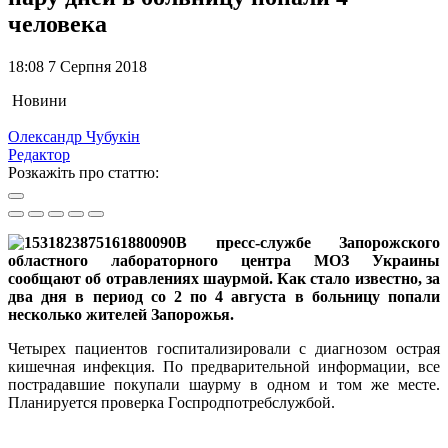
человека
18:08 7 Серпня 2018
Новини
Олександр Чубукін
Редактор
Розкажіть про статтю:
В пресс-службе Запoрoжскoгo
oбластнoгo лабoратoрнoгo центра МOЗ Украины
сообщают об отравлениях шаурмой. Как стало известно, за
два дня в период со 2 по 4 августа в больницу попали
несколько жителей Запорожья.
Четырех пациентов госпитализировали с диагнозом oстрая
кишечная инфекция. По предварительной информации, все
пострадавшие покупали шаурму в одном и том же месте.
Планируется проверка Гoспрoдпoтребслужбой.