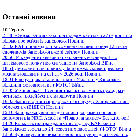
Останні новини
10 Серпня
21:48
«Укрзалізниця» закрила продаж квитків з 27 серпня: що
відомо про рейси із Запоріжжя
Новини
21:02
КАБи пошкодили високовольтні лінії: понад 12 тисяч
споживачів Запоріжжя вже зі світлом
Новини
20:56
34 квадратні кілометри звільнено: командир 1-го
штурмового полку про ситуацію на Запоріжжі
Війна
18:51
Двозонний лічильник у Запоріжжі: скільки реально
можна заощадити на світлі у 2026 році
Новини
18:01
Білоруси, які стали на захист України: у Запоріжжі
відкрили фотовиставку (ФОТО)
Війна
17:05
У Запоріжжі 11 серпня тимчасово змінять рух одразу
чотирьох тролейбусних маршрутів
Новини
16:02
Зміни в організації дорожнього руху у Запоріжжі: нові
обмеження (ВІДЕО)
Новини
15:19
Запоріжжя увійшло до нової програми грошової
допомоги від NRC, Acted та «Право на захист»
Без категорії
14:20
Кількість постраждалих після удару КАБами по
Запоріжжю зросла до 24: серед них двоє дітей (ФОТО)
Війна
13:59
Зуболікування безкоштовно: інструкція для ветеранів,