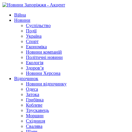
Війна
Новини
Суспільство
Події
Україна
Спорт
Економіка
Новини компаній
Політичні новини
Екологія
Здоров’я
Новини Херсона
Відпочинок
Новини відпочинку
Одеса
Затока
Грибівка
Коблеве
Трускавець
Моршин
Східниця
Свалява
Шаян