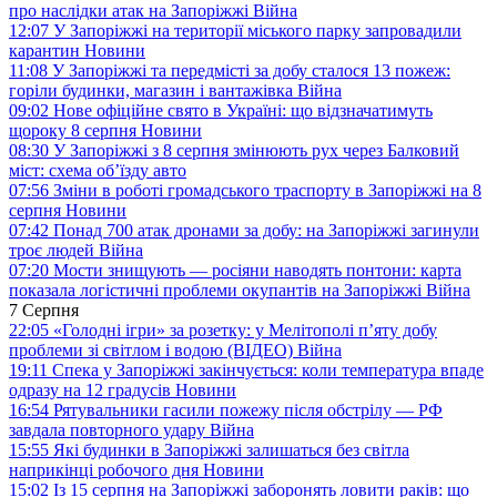
про наслідки атак на Запоріжжі
Війна
12:07
У Запоріжжі на території міського парку запровадили
карантин
Новини
11:08
У Запоріжжі та передмісті за добу сталося 13 пожеж:
горіли будинки, магазин і вантажівка
Війна
09:02
Нове офіційне свято в Україні: що відзначатимуть
щороку 8 серпня
Новини
08:30
У Запоріжжі з 8 серпня змінюють рух через Балковий
міст: схема об’їзду
авто
07:56
Зміни в роботі громадського траспорту в Запоріжжі на 8
серпня
Новини
07:42
Понад 700 атак дронами за добу: на Запоріжжі загинули
троє людей
Війна
07:20
Мости знищують — росіяни наводять понтони: карта
показала логістичні проблеми окупантів на Запоріжжі
Війна
7 Серпня
22:05
«Голодні ігри» за розетку: у Мелітополі п’яту добу
проблеми зі світлом і водою (ВІДЕО)
Війна
19:11
Спека у Запоріжжі закінчується: коли температура впаде
одразу на 12 градусів
Новини
16:54
Рятувальники гасили пожежу після обстрілу — РФ
завдала повторного удару
Війна
15:55
Які будинки в Запоріжжі залишаться без світла
наприкінці робочого дня
Новини
15:02
Із 15 серпня на Запоріжжі заборонять ловити раків: що