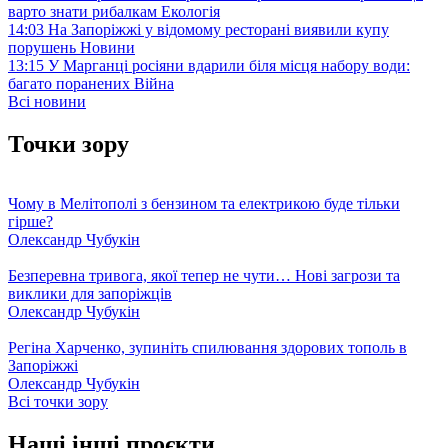
варто знати рибалкам
Екологія
14:03
На Запоріжжі у відомому ресторані виявили купу
порушень
Новини
13:15
У Марганці росіяни вдарили біля місця набору води:
багато поранених
Війна
Всі новини
Точки зору
Чому в Мелітополі з бензином та електрикою буде тільки
гірше?
Олександр Чубукін
Безперевна тривога, якої тепер не чути… Нові загрози та
виклики для запоріжців
Олександр Чубукін
Регіна Харченко, зупиніть спилювання здорових тополь в
Запоріжжі
Олександр Чубукін
Всі точки зору
Наші інші проєкти