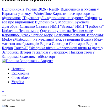
Відпочинок в Україні 2026 - RestIN
Відпочинок в Україні у
Карпатах у зимку - WinterTime
Карпати - все про гори та
відпочинок
"Трускавець" - відпочинок на курорті
Східниця -
все про відпочинок
Відпочинок у Моршині
Буковель
Драгобрат
Славсько
Свалява
НМП "Затока"
НМП "Грибовка"
Коблево - Черное море
Одесса - курорт на Черном море
Каролино-Бугаз - Черное Море
Солнечные панели Запорожья
MedoveMisto.com - натуральний віск та вощина
Долина Меду -
магазин для бджолярів
Вадим Слюсарєв
Слюсарев Вадим
Region
Touch-IT
"Фабрика вікон" - пластикові вікна та двері у
Запоріжжі
Штори та жалюзі у Запоріжжі
Натяжні стелі у
Запоріжжі
Захисник - військторг
Новини
Ексклюзив
Фото-відео
Україна
Проєкт