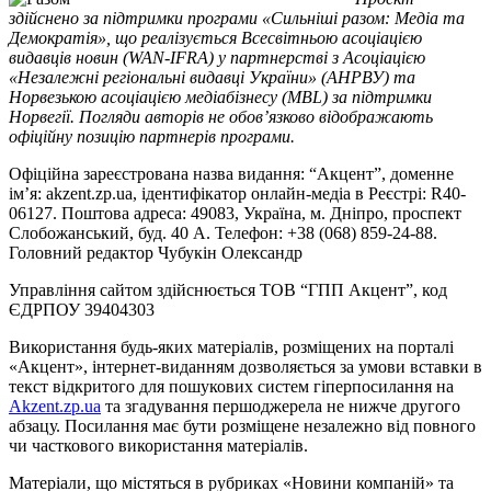
здійснено за підтримки програми «Сильніші разом: Медіа та
Демократія», що реалізується Всесвітньою асоціацією
видавців новин (WAN-IFRA) у партнерстві з Асоціацією
«Незалежні регіональні видавці України» (АНРВУ) та
Норвезькою асоціацією медіабізнесу (MBL) за підтримки
Норвегії. Погляди авторів не обов’язково відображають
офіційну позицію партнерів програми.
Офіційна зареєстрована назва видання: “Акцент”, доменне
ім’я: akzent.zp.ua, ідентифікатор онлайн-медіа в Реєстрі: R40-
06127. Поштова адреса: 49083, Україна, м. Дніпро, проспект
Слобожанський, буд. 40 А. Телефон: +38 (068) 859-24-88.
Головний редактор Чубукін Олександр
Управління сайтом здійснюється ТОВ “ГПП Акцент”, код
ЄДРПОУ 39404303
Використання будь-яких матеріалів, розміщених на порталі
«Акцент», інтернет-виданням дозволяється за умови вставки в
текст відкритого для пошукових систем гіперпосилання на
Akzent.zp.ua
та згадування першоджерела не нижче другого
абзацу. Посилання має бути розміщене незалежно від повного
чи часткового використання матеріалів.
Матеріали, що містяться в рубриках «Новини компаній» та