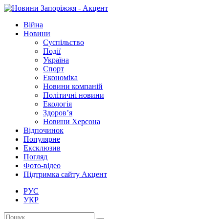
Війна
Новини
Суспільство
Події
Україна
Спорт
Економіка
Новини компаній
Політичні новини
Екологія
Здоров’я
Новини Херсона
Відпочинок
Популярне
Ексклюзив
Погляд
Фото-відео
Підтримка сайту Акцент
РУС
УКР