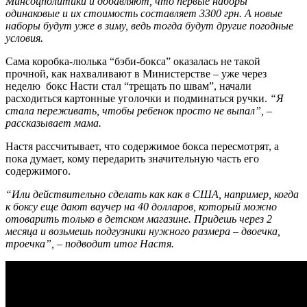
Минсоцполитики и добавляют, что первые наборы
одинаковые и их стоимость составляет 3300 грн. А новые
наборы будут уже в зиму, ведь тогда будут другие погодные
условия.
Сама коробка-люлька “бэби-бокса” оказалась не такой
прочной, как нахваливают в Министерстве – уже через
неделю бокс Насти стал “трещать по швам”, начали
расходиться картонные уголочки и подминаться ручки.
“Я
стала переживать, чтобы ребенок просто не выпал”, –
рассказывает мама.
Настя рассчитывает, что содержимое бокса пересмотрят, а
пока думает, кому передарить значительную часть его
содержимого.
“Или действительно сделать как как в США, например, когда
к боксу еще дают ваучер на 40 долларов, который можно
отоварить только в детском магазине. Придешь через 2
месяца и возьмешь подгузники нужного размера – двоечка,
троечка”, – подводит итог Настя.