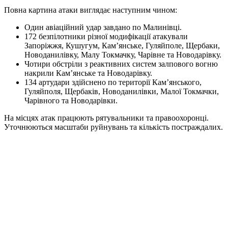
Повна картина атаки виглядає наступним чином:
Один авіаційний удар завдано по Малинівці.
172 безпілотники різної модифікації атакували
Запоріжжя, Кушугум, Камʼянське, Гуляйполе, Щербаки,
Новоданилівку, Малу Токмачку, Чарівне та Новодарівку.
Чотири обстріли з реактивних систем залпового вогню
накрили Камʼянське та Новодарівку.
134 артудари здійснено по території Камʼянського,
Гуляйполя, Щербаків, Новоданилівки, Малої Токмачки,
Чарівного та Новодарівки.
На місцях атак працюють рятувальники та правоохоронці.
Уточнюються масштаби руйнувань та кількість постраждалих.