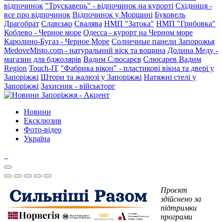
відпочинок
"Трускавець" - відпочинок на курорті
Східниця -
все про відпочинок
Відпочинок у Моршині
Буковель
Драгобрат
Славсько
Свалява
НМП "Затока"
НМП "Грибовка"
Коблево - Черное море
Одесса - курорт на Черном море
Каролино-Бугаз - Черное Море
Солнечные панели Запорожья
MedoveMisto.com - натуральний віск та вощина
Долина Меду -
магазин для бджолярів
Вадим Слюсарєв
Слюсарев Вадим
Region
Touch-IT
"Фабрика вікон" - пластикові вікна та двері у
Запоріжжі
Штори та жалюзі у Запоріжжі
Натяжні стелі у
Запоріжжі
Захисник - військторг
Новини
Ексклюзив
Фото-відео
Україна
Проєкт
здійснено за
підтримки
програми