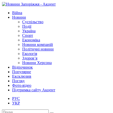
Війна
Новини
Суспільство
Події
Україна
Спорт
Економіка
Новини компаній
Політичні новини
Екологія
Здоров’я
Новини Херсона
Відпочинок
Популярне
Ексклюзив
Погляд
Фото-відео
Підтримка сайту Акцент
РУС
УКР