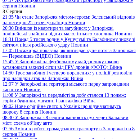
07:57
Як працюватиме громадський транспорт у Запоріжжі 9
серпня
Новини
8 Серпня
21:35
Чи стане Запоріжжя містом-героєм: Зеленський відповів
на петицію 25 тисяч українців
Новини
20:30
Вийшов із квартири та загубився: у Запоріжжі
поліцейські знайшли рідних малолітнього хлопчика
Новини
18:31
Понад 5 тисяч родин у Кушугумі та Балабиному знову зі
світлом після російського удару
Новини
17:05
Пасажирка показала, як виглядає купе потяга Запоріжжя
— Перемишль (ВІДЕО)
Новини
15:45
У Запоріжжі на футбольному майданчику школи
встановили захисні сітки від FPV-дронів (ФОТО)
Війна
14:50
Троє загиблих і четверо поранених: у поліції розповіли
про наслідки атак на Запоріжжі
Війна
12:07
У Запоріжжі на території міського парку запровадили
карантин
Новини
11:08
У Запоріжжі та передмісті за добу сталося 13 пожеж:
горіли будинки, магазин і вантажівка
Війна
09:02
Нове офіційне свято в Україні: що відзначатимуть
щороку 8 серпня
Новини
08:30
У Запоріжжі з 8 серпня змінюють рух через Балковий
міст: схема об’їзду
авто
07:56
Зміни в роботі громадського траспорту в Запоріжжі на 8
серпня
Новини