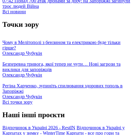
07:42
Понад 700 атак дронами за добу: на Запоріжжі загинули
троє людей
Війна
Всі новини
Точки зору
Чому в Мелітополі з бензином та електрикою буде тільки
гірше?
Олександр Чубукін
Безперевна тривога, якої тепер не чути… Нові загрози та
виклики для запоріжців
Олександр Чубукін
Регіна Харченко, зупиніть спилювання здорових тополь в
Запоріжжі
Олександр Чубукін
Всі точки зору
Наші інші проєкти
Відпочинок в Україні 2026 - RestIN
Відпочинок в Україні у
Карпатах у зимку - WinterTime
Карпати - все про гори та