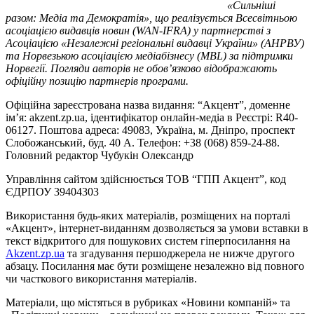
«Сильніші
разом: Медіа та Демократія», що реалізується Всесвітньою
асоціацією видавців новин (WAN-IFRA) у партнерстві з
Асоціацією «Незалежні регіональні видавці України» (АНРВУ)
та Норвезькою асоціацією медіабізнесу (MBL) за підтримки
Норвегії. Погляди авторів не обов’язково відображають
офіційну позицію партнерів програми.
Офіційна зареєстрована назва видання: “Акцент”, доменне
ім’я: akzent.zp.ua, ідентифікатор онлайн-медіа в Реєстрі: R40-
06127. Поштова адреса: 49083, Україна, м. Дніпро, проспект
Слобожанський, буд. 40 А. Телефон: +38 (068) 859-24-88.
Головний редактор Чубукін Олександр
Управління сайтом здійснюється ТОВ “ГПП Акцент”, код
ЄДРПОУ 39404303
Використання будь-яких матеріалів, розміщених на порталі
«Акцент», інтернет-виданням дозволяється за умови вставки в
текст відкритого для пошукових систем гіперпосилання на
Akzent.zp.ua
та згадування першоджерела не нижче другого
абзацу. Посилання має бути розміщене незалежно від повного
чи часткового використання матеріалів.
Матеріали, що містяться в рубриках «Новини компаній» та