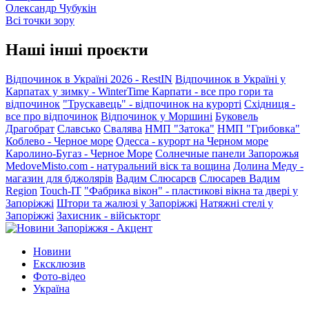
Олександр Чубукін
Всі точки зору
Наші інші проєкти
Відпочинок в Україні 2026 - RestIN
Відпочинок в Україні у
Карпатах у зимку - WinterTime
Карпати - все про гори та
відпочинок
"Трускавець" - відпочинок на курорті
Східниця -
все про відпочинок
Відпочинок у Моршині
Буковель
Драгобрат
Славсько
Свалява
НМП "Затока"
НМП "Грибовка"
Коблево - Черное море
Одесса - курорт на Черном море
Каролино-Бугаз - Черное Море
Солнечные панели Запорожья
MedoveMisto.com - натуральний віск та вощина
Долина Меду -
магазин для бджолярів
Вадим Слюсарєв
Слюсарев Вадим
Region
Touch-IT
"Фабрика вікон" - пластикові вікна та двері у
Запоріжжі
Штори та жалюзі у Запоріжжі
Натяжні стелі у
Запоріжжі
Захисник - військторг
Новини
Ексклюзив
Фото-відео
Україна