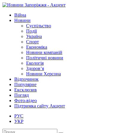
Війна
Новини
Суспільство
Події
Україна
Спорт
Економіка
Новини компаній
Політичні новини
Екологія
Здоров’я
Новини Херсона
Відпочинок
Популярне
Ексклюзив
Погляд
Фото-відео
Підтримка сайту Акцент
РУС
УКР