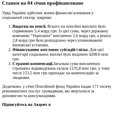
Станом на 04 січня профінансовано
Уряд України здійснив значні фінансові вливання у
соціальний сектор, зокрема:
Видатки на пенсії.
Всього на пенсійні виплати було
спрямовано 5,4 млрд грн. Із цієї суми, через державну
компанію “Укрпошта” виплачено 2,6 млрд грн, а решта
2,8 млрд грн було розподілено через уповноважені
банківські установи.
Фінансування житлових субсидій і пільг.
Для цієї
категорії соціальних виплат було виділено 4208,6 млн
грн.
Страхові компенсації.
Загальна сума виплачених
страхових відшкодувань склала 1235,8 млн грн, у тому
числі 153,5 млн грн припадає на компенсацію за
лікарняні.
Додатково, у січні Пенсійний фонд України надав 171 тисячу
різноманітних послуг громадянам, які зверталися за
допомогою та консультаціями.
Підписуйтесь на Акцент в