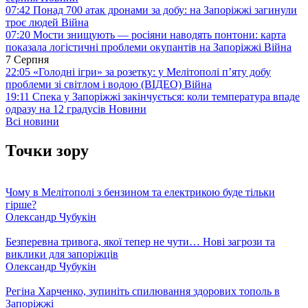
07:42
Понад 700 атак дронами за добу: на Запоріжжі загинули
троє людей
Війна
07:20
Мости знищують — росіяни наводять понтони: карта
показала логістичні проблеми окупантів на Запоріжжі
Війна
7 Серпня
22:05
«Голодні ігри» за розетку: у Мелітополі п’яту добу
проблеми зі світлом і водою (ВІДЕО)
Війна
19:11
Спека у Запоріжжі закінчується: коли температура впаде
одразу на 12 градусів
Новини
Всі новини
Точки зору
Чому в Мелітополі з бензином та електрикою буде тільки
гірше?
Олександр Чубукін
Безперевна тривога, якої тепер не чути… Нові загрози та
виклики для запоріжців
Олександр Чубукін
Регіна Харченко, зупиніть спилювання здорових тополь в
Запоріжжі