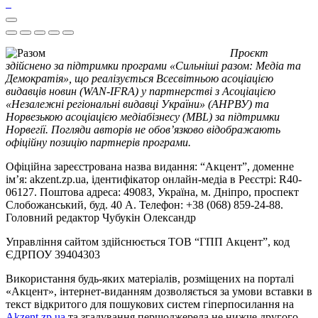
Проєкт
здійснено за підтримки програми «Сильніші разом: Медіа та
Демократія», що реалізується Всесвітньою асоціацією
видавців новин (WAN-IFRA) у партнерстві з Асоціацією
«Незалежні регіональні видавці України» (АНРВУ) та
Норвезькою асоціацією медіабізнесу (MBL) за підтримки
Норвегії. Погляди авторів не обов’язково відображають
офіційну позицію партнерів програми.
Офіційна зареєстрована назва видання: “Акцент”, доменне
ім’я: akzent.zp.ua, ідентифікатор онлайн-медіа в Реєстрі: R40-
06127. Поштова адреса: 49083, Україна, м. Дніпро, проспект
Слобожанський, буд. 40 А. Телефон: +38 (068) 859-24-88.
Головний редактор Чубукін Олександр
Управління сайтом здійснюється ТОВ “ГПП Акцент”, код
ЄДРПОУ 39404303
Використання будь-яких матеріалів, розміщених на порталі
«Акцент», інтернет-виданням дозволяється за умови вставки в
текст відкритого для пошукових систем гіперпосилання на
Akzent.zp.ua
та згадування першоджерела не нижче другого