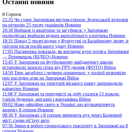
Останні новини
8 Серпня
21:35
Чи стане Запоріжжя містом-героєм: Зеленський відповів
на петицію 25 тисяч українців
Новини
20:30
Вийшов із квартири та загубився: у Запоріжжі
поліцейські знайшли рідних малолітнього хлопчика
Новини
18:31
Понад 5 тисяч родин у Кушугумі та Балабиному знову зі
світлом після російського удару
Новини
17:05
Пасажирка показала, як виглядає купе потяга Запоріжжя
— Перемишль (ВІДЕО)
Новини
15:45
У Запоріжжі на футбольному майданчику школи
встановили захисні сітки від FPV-дронів (ФОТО)
Війна
14:50
Троє загиблих і четверо поранених: у поліції розповіли
про наслідки атак на Запоріжжі
Війна
12:07
У Запоріжжі на території міського парку запровадили
карантин
Новини
11:08
У Запоріжжі та передмісті за добу сталося 13 пожеж:
горіли будинки, магазин і вантажівка
Війна
09:02
Нове офіційне свято в Україні: що відзначатимуть
щороку 8 серпня
Новини
08:30
У Запоріжжі з 8 серпня змінюють рух через Балковий
міст: схема об’їзду
авто
07:56
Зміни в роботі громадського траспорту в Запоріжжі на 8
серпня
Новини